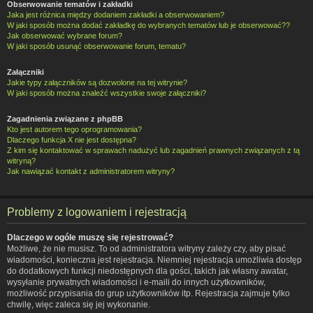
Obserwowanie tematów i zakładki
Jaka jest różnica między dodaniem zakładki a obserwowaniem?
W jaki sposób można dodać zakładkę do wybranych tematów lub je obserwować??
Jak obserwować wybrane forum?
W jaki sposób usunąć obserwowanie forum, tematu?
Załączniki
Jakie typy załączników są dozwolone na tej witrynie?
W jaki sposób można znaleźć wszystkie swoje załączniki?
Zagadnienia związane z phpBB
Kto jest autorem tego oprogramowania?
Dlaczego funkcja X nie jest dostępna?
Z kim się kontaktować w sprawach nadużyć lub zagadnień prawnych związanych z tą
witryną?
Jak nawiązać kontakt z administratorem witryny?
Problemy z logowaniem i rejestracją
Dlaczego w ogóle muszę się rejestrować?
Możliwe, że nie musisz. To od administratora witryny zależy czy, aby pisać
wiadomości, konieczna jest rejestracja. Niemniej rejestracja umożliwia dostęp
do dodatkowych funkcji niedostępnych dla gości, takich jak własny awatar,
wysyłanie prywatnych wiadomości i e-maili do innych użytkowników,
możliwość przypisania do grup użytkowników itp. Rejestracja zajmuje tylko
chwilę, więc zaleca się jej wykonanie.