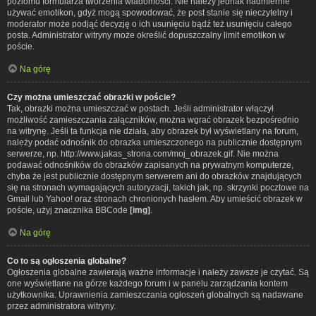
poziomu formularza tworzenia wiadomości. Nie należy jednak nadmiernie
używać emotikon, gdyż mogą spowodować, że post stanie się nieczytelny i
moderator może podjąć decyzję o ich usunięciu bądź też usunięciu całego
posta. Administrator witryny może określić dopuszczalny limit emotikon w
poście.
Na górę
Czy można umieszczać obrazki w poście?
Tak, obrazki można umieszczać w postach. Jeśli administrator włączył
możliwość zamieszczania załączników, można wgrać obrazek bezpośrednio
na witrynę. Jeśli ta funkcja nie działa, aby obrazek był wyświetlany na forum,
należy podać odnośnik do obrazka umieszczonego na publicznie dostępnym
serwerze, np. http://www.jakas_strona.com/moj_obrazek.gif. Nie można
podawać odnośników do obrazków zapisanych na prywatnym komputerze,
chyba że jest publicznie dostępnym serwerem ani do obrazków znajdujących
się na stronach wymagających autoryzacji, takich jak, np. skrzynki pocztowe na
Gmail lub Yahoo! oraz stronach chronionych hasłem. Aby umieścić obrazek w
poście, użyj znacznika BBCode
[img]
.
Na górę
Co to są ogłoszenia globalne?
Ogłoszenia globalne zawierają ważne informacje i należy zawsze je czytać. Są
one wyświetlane na górze każdego forum i w panelu zarządzania kontem
użytkownika. Uprawnienia zamieszczania ogłoszeń globalnych są nadawane
przez administratora witryny.