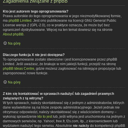
Zagadnienia związane z phpBB
Kto jest autorem tego oprogramowania?
Prawa autorskie do tego oprogramowania w jego niezmodyfikowanej formie,
ma
phpBB Limited
. Jest ono publikowane na licencji GNU General Public
License wersja 2 (GPL-2.0), co w praktyce oznacza, że może być bez
ograniczeń dystrybuowane. Więcej na ten temat dowiesz się na stronie
About phpBB
.
Na górę
Dlaczego funkcja X nie jest dostępna?
To oprogramowanie zostało stworzone i jest licencjonowane przez phpBB
Limited. Jeśli uważasz, że brakuje w nim jakiejś funkcji, przejdź na stronę
phpBB Ideas Centre
, gdzie możesz zagłosować na istniejące propozycje lub
zaproponować nowe funkcje.
Na górę
Z kim się kontaktować w sprawach nadużyć lub zagadnień prawnych
związanych z tą witryną?
W tych sprawach, należy skontaktować się z jednym z administratorów, których
dane wyświetlone są na liście zespołu administracyjnego. Jeżeli jednak nie
otrzymasz odpowiedzi, należy skontaktować się z właścicielem domeny –
wykonaj sprawdzenie
kto to jest
lub, jeśli witryna jest uruchomiona na jednym z
darmowych serwisów, np. Yahoo!, free.fr, f2s.com, itp., z kierownictwem lub
wydziałem nadużyć tego serwisu. Absolutnie
nie należy
do kompetencji phpBB