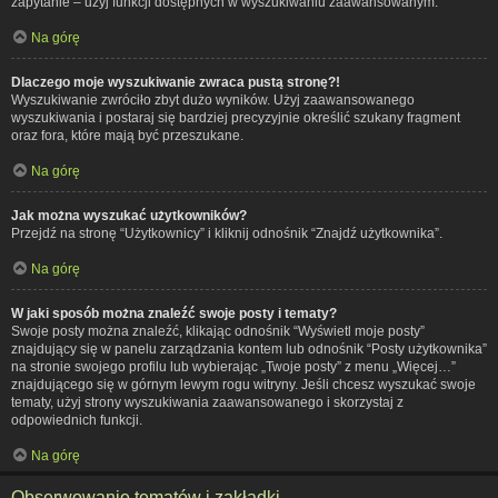
zapytanie – użyj funkcji dostępnych w wyszukiwaniu zaawansowanym.
Na górę
Dlaczego moje wyszukiwanie zwraca pustą stronę?!
Wyszukiwanie zwróciło zbyt dużo wyników. Użyj zaawansowanego
wyszukiwania i postaraj się bardziej precyzyjnie określić szukany fragment
oraz fora, które mają być przeszukane.
Na górę
Jak można wyszukać użytkowników?
Przejdź na stronę “Użytkownicy” i kliknij odnośnik “Znajdź użytkownika”.
Na górę
W jaki sposób można znaleźć swoje posty i tematy?
Swoje posty można znaleźć, klikając odnośnik “Wyświetl moje posty”
znajdujący się w panelu zarządzania kontem lub odnośnik “Posty użytkownika”
na stronie swojego profilu lub wybierając „Twoje posty” z menu „Więcej…”
znajdującego się w górnym lewym rogu witryny. Jeśli chcesz wyszukać swoje
tematy, użyj strony wyszukiwania zaawansowanego i skorzystaj z
odpowiednich funkcji.
Na górę
Obserwowanie tematów i zakładki