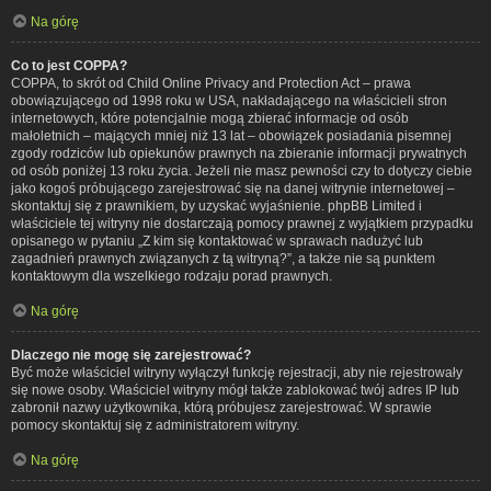
Na górę
Co to jest COPPA?
COPPA, to skrót od Child Online Privacy and Protection Act – prawa
obowiązującego od 1998 roku w USA, nakładającego na właścicieli stron
internetowych, które potencjalnie mogą zbierać informacje od osób
małoletnich – mających mniej niż 13 lat – obowiązek posiadania pisemnej
zgody rodziców lub opiekunów prawnych na zbieranie informacji prywatnych
od osób poniżej 13 roku życia. Jeżeli nie masz pewności czy to dotyczy ciebie
jako kogoś próbującego zarejestrować się na danej witrynie internetowej –
skontaktuj się z prawnikiem, by uzyskać wyjaśnienie. phpBB Limited i
właściciele tej witryny nie dostarczają pomocy prawnej z wyjątkiem przypadku
opisanego w pytaniu „Z kim się kontaktować w sprawach nadużyć lub
zagadnień prawnych związanych z tą witryną?”, a także nie są punktem
kontaktowym dla wszelkiego rodzaju porad prawnych.
Na górę
Dlaczego nie mogę się zarejestrować?
Być może właściciel witryny wyłączył funkcję rejestracji, aby nie rejestrowały
się nowe osoby. Właściciel witryny mógł także zablokować twój adres IP lub
zabronił nazwy użytkownika, którą próbujesz zarejestrować. W sprawie
pomocy skontaktuj się z administratorem witryny.
Na górę