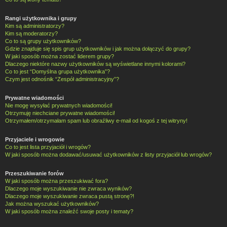
Rangi użytkownika i grupy
Kim są administratorzy?
Kim są moderatorzy?
Co to są grupy użytkowników?
Gdzie znajduje się spis grup użytkowników i jak można dołączyć do grupy?
W jaki sposób można zostać liderem grupy?
Dlaczego niektóre nazwy użytkowników są wyświetlane innymi kolorami?
Co to jest “Domyślna grupa użytkownika”?
Czym jest odnośnik “Zespół administracyjny”?
Prywatne wiadomości
Nie mogę wysyłać prywatnych wiadomości!
Otrzymuję niechciane prywatne wiadomości!
Otrzymałem/otrzymałam spam lub obraźliwy e-mail od kogoś z tej witryny!
Przyjaciele i wrogowie
Co to jest lista przyjaciół i wrogów?
W jaki sposób można dodawać/usuwać użytkowników z listy przyjaciół lub wrogów?
Przeszukiwanie forów
W jaki sposób można przeszukiwać fora?
Dlaczego moje wyszukiwanie nie zwraca wyników?
Dlaczego moje wyszukiwanie zwraca pustą stronę?!
Jak można wyszukać użytkowników?
W jaki sposób można znaleźć swoje posty i tematy?