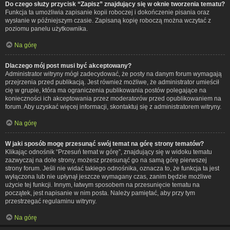
Do czego służy przycisk “Zapisz” znajdujący się w oknie tworzenia tematu?
Funkcja ta umożliwia zapisanie kopii roboczej i dokończenie pisania oraz
wysłanie w późniejszym czasie. Zapisaną kopię roboczą można wczytać z
poziomu panelu użytkownika.
Na górę
Dlaczego mój post musi być akceptowany?
Administrator witryny mógł zadecydować, że posty na danym forum wymagają
przejrzenia przed publikacją. Jest również możliwe, że administrator umieścił
cię w grupie, która ma ograniczenia publikowania postów polegające na
konieczności ich akceptowania przez moderatorów przed opublikowaniem na
forum. Aby uzyskać więcej informacji, skontaktuj się z administratorem witryny.
Na górę
W jaki sposób mogę przesunąć swój temat na górę strony tematów?
Klikając odnośnik “Przesuń temat w górę”, znajdujący się w widoku tematu
zazwyczaj na dole strony, możesz przesunąć go na samą górę pierwszej
strony forum. Jeśli nie widać takiego odnośnika, oznacza to, że funkcja ta jest
wyłączona lub nie upłynął jeszcze wymagany czas, zanim będzie możliwe
użycie tej funkcji. Innym, łatwym sposobem na przesunięcie tematu na
początek, jest napisanie w nim posta. Należy pamiętać, aby przy tym
przestrzegać regulaminu witryny.
Na górę