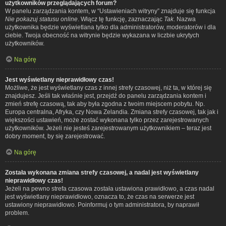
użytkowników przeglądających forum?
W panelu zarządzania kontem, w “Ustawieniach witryny” znajduje się funkcja
Nie pokazuj statusu online
. Włącz tę funkcję, zaznaczając
Tak
. Nazwa
użytkownika będzie wyświetlana tylko dla administratorów, moderatorów i dla
ciebie. Twoja obecność na witrynie będzie wykazana w liczbie ukrytych
użytkowników.
Na górę
Jest wyświetlany nieprawidłowy czas!
Możliwe, że jest wyświetlany czas z innej strefy czasowej, niż ta, w której się
znajdujesz. Jeśli tak właśnie jest, przejdź do panelu zarządzania kontem i
zmień strefę czasową, tak aby była zgodna z twoim miejscem pobytu. Np.
Europa centralna, Afryka, czy Nowa Zelandia. Zmiana strefy czasowej, tak jak i
większości ustawień, może zostać wykonana tylko przez zarejestrowanych
użytkowników. Jeżeli nie jesteś zarejestrowanym użytkownikiem – teraz jest
dobry moment, by się zarejestrować.
Na górę
Została wykonana zmiana strefy czasowej, a nadal jest wyświetlany
nieprawidłowy czas!
Jeżeli na pewno strefa czasowa została ustawiona prawidłowo, a czas nadal
jest wyświetlany nieprawidłowo, oznacza to, że czas na serwerze jest
ustawiony nieprawidłowo. Poinformuj o tym administratora, by naprawił
problem.