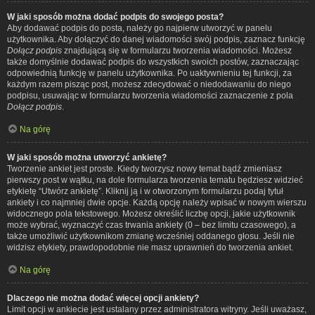
W jaki sposób można dodać podpis do swojego posta?
Aby dodawać podpis do posta, należy go najpierw utworzyć w panelu
użytkownika. Aby dołączyć do danej wiadomości swój podpis, zaznacz funkcję
Dołącz podpis
znajdującą się w formularzu tworzenia wiadomości. Możesz
także domyślnie dodawać podpis do wszystkich swoich postów, zaznaczając
odpowiednią funkcję w panelu użytkownika. Po uaktywnieniu tej funkcji, za
każdym razem pisząc post, możesz zdecydować o niedodawaniu do niego
podpisu, usuwając w formularzu tworzenia wiadomości zaznaczenie z pola
Dołącz podpis
.
Na górę
W jaki sposób można utworzyć ankietę?
Tworzenie ankiet jest proste. Kiedy tworzysz nowy temat bądź zmieniasz
pierwszy post w wątku, na dole formularza tworzenia tematu będziesz widzieć
etykietę “Utwórz ankietę”. Kliknij ją i w otworzonym formularzu podaj tytuł
ankiety i co najmniej dwie opcje. Każdą opcję należy wpisać w nowym wierszu
widocznego pola tekstowego. Możesz określić liczbę opcji, jakie użytkownik
może wybrać, wyznaczyć czas trwania ankiety (0 – bez limitu czasowego), a
także umożliwić użytkownikom zmianę wcześniej oddanego głosu. Jeśli nie
widzisz etykiety, prawdopodobnie nie masz uprawnień do tworzenia ankiet.
Na górę
Dlaczego nie można dodać więcej opcji ankiety?
Limit opcji w ankiecie jest ustalany przez administratora witryny. Jeśli uważasz,