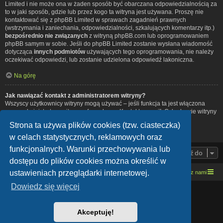
Limited i nie może ona w żaden sposób być obarczana odpowiedzialnością za
to w jaki sposób, gdzie lub przez kogo ta witryna jest używana. Proszę nie
kontaktować się z phpBB Limited w sprawach zagadnień prawnych
(wstrzymania i zaniechania, odpowiedzialności, szkalujących komentarzy itp.)
bezpośrednio nie związanych
z witryną phpBB.com lub oprogramowaniem
phpBB samym w sobie. Jeśli do phpBB Limited zostanie wysłana wiadomość
dotycząca
innych podmiotów
używających tego oprogramowania, nie należy
oczekiwać odpowiedzi, lub zostanie udzielona odpowiedź lakoniczna.
Na górę
Jak nawiązać kontakt z administratorem witryny?
Wszyscy użytkownicy witryny mogą używać – jeśli funkcja ta jest włączona
przez administratora witryny – formularza „Kontakt z nami”. Członkowie witryny
mogą także używać odnośnika „Zespół administracyjny”.
Strona ta używa plików cookies (tzw. ciasteczka)
Na górę
w celach statystycznych, reklamowych oraz
funkcjonalnych. Warunki przechowywania lub
Przejdź do
dostępu do plików cookies można określić w
ustawieniach przeglądarki internetowej.
Strona domowa
Kresowe forum motocyklowe
Kontakt z nami
Dowiedz się więcej
Lucid Lime style created by
Melvin García
Co-Author:
MannixMD
Style Version: 1.1.9
Akceptuję!
Technologię dostarcza
phpBB
® Forum Software © phpBB Limited
Polski pakiet językowy dostarcza
phpBB.pl