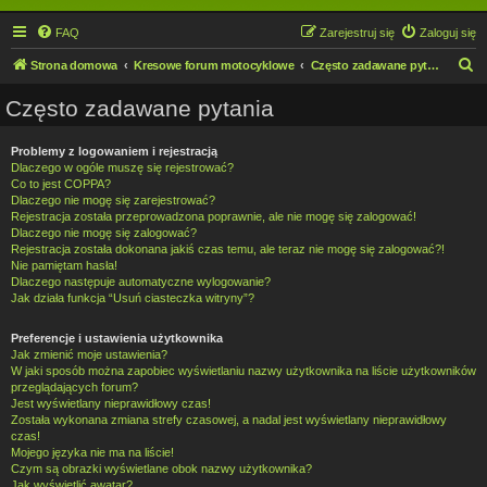
FAQ
Zarejestruj się
Zaloguj się
S
Strona domowa
Kresowe forum motocyklowe
Często zadawane pytania
z
Często zadawane pytania
u
k
Problemy z logowaniem i rejestracją
Dlaczego w ogóle muszę się rejestrować?
a
Co to jest COPPA?
j
Dlaczego nie mogę się zarejestrować?
Rejestracja została przeprowadzona poprawnie, ale nie mogę się zalogować!
Dlaczego nie mogę się zalogować?
Rejestracja została dokonana jakiś czas temu, ale teraz nie mogę się zalogować?!
Nie pamiętam hasła!
Dlaczego następuje automatyczne wylogowanie?
Jak działa funkcja “Usuń ciasteczka witryny”?
Preferencje i ustawienia użytkownika
Jak zmienić moje ustawienia?
W jaki sposób można zapobiec wyświetlaniu nazwy użytkownika na liście użytkowników
przeglądających forum?
Jest wyświetlany nieprawidłowy czas!
Została wykonana zmiana strefy czasowej, a nadal jest wyświetlany nieprawidłowy
czas!
Mojego języka nie ma na liście!
Czym są obrazki wyświetlane obok nazwy użytkownika?
Jak wyświetlić awatar?