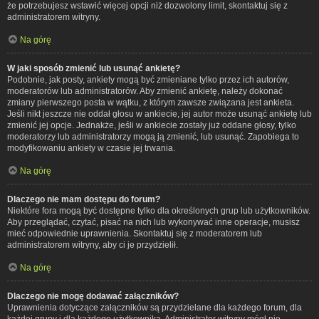
że potrzebujesz wstawić więcej opcji niż dozwolony limit, skontaktuj się z
administratorem witryny.
Na górę
W jaki sposób zmienić lub usunąć ankietę?
Podobnie, jak posty, ankiety mogą być zmieniane tylko przez ich autorów,
moderatorów lub administratorów. Aby zmienić ankietę, należy dokonać
zmiany pierwszego posta w wątku, z którym zawsze związana jest ankieta.
Jeśli nikt jeszcze nie oddał głosu w ankiecie, jej autor może usunąć ankietę lub
zmienić jej opcje. Jednakże, jeśli w ankiecie zostały już oddane głosy, tylko
moderatorzy lub administratorzy mogą ją zmienić, lub usunąć. Zapobiega to
modyfikowaniu ankiety w czasie jej trwania.
Na górę
Dlaczego nie mam dostępu do forum?
Niektóre fora mogą być dostępne tylko dla określonych grup lub użytkowników.
Aby przeglądać, czytać, pisać na nich lub wykonywać inne operacje, musisz
mieć odpowiednie uprawnienia. Skontaktuj się z moderatorem lub
administratorem witryny, aby ci je przydzielił.
Na górę
Dlaczego nie mogę dodawać załączników?
Uprawnienia dotyczące załączników są przydzielane dla każdego forum, dla
każdej grupy i dla każdego użytkownika. Administrator witryny mógł nie