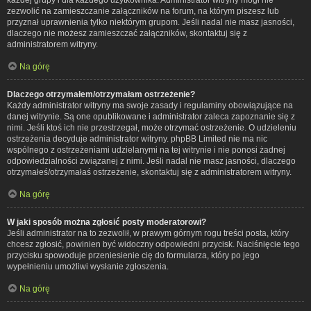
zezwolić na zamieszczanie załączników na forum, na którym piszesz lub
przyznał uprawnienia tylko niektórym grupom. Jeśli nadal nie masz jasności,
dlaczego nie możesz zamieszczać załączników, skontaktuj się z
administratorem witryny.
Na górę
Dlaczego otrzymałem/otrzymałam ostrzeżenie?
Każdy administrator witryny ma swoje zasady i regulaminy obowiązujące na
danej witrynie. Są one opublikowane i administrator zaleca zapoznanie się z
nimi. Jeśli ktoś ich nie przestrzegał, może otrzymać ostrzeżenie. O udzieleniu
ostrzeżenia decyduje administrator witryny. phpBB Limited nie ma nic
wspólnego z ostrzeżeniami udzielanymi na tej witrynie i nie ponosi żadnej
odpowiedzialności związanej z nimi. Jeśli nadal nie masz jasności, dlaczego
otrzymałeś/otrzymałaś ostrzeżenie, skontaktuj się z administratorem witryny.
Na górę
W jaki sposób można zgłosić posty moderatorowi?
Jeśli administrator na to zezwolił, w prawym górnym rogu treści posta, który
chcesz zgłosić, powinien być widoczny odpowiedni przycisk. Naciśnięcie tego
przycisku spowoduje przeniesienie cię do formularza, który po jego
wypełnieniu umożliwi wysłanie zgłoszenia.
Na górę