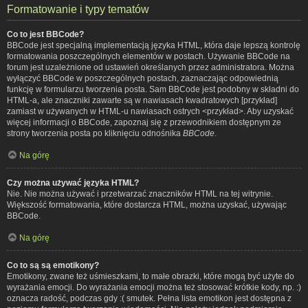
Formatowanie i typy tematów
Co to jest BBCode?
BBCode jest specjalną implementacją języka HTML, która daje lepszą kontrolę
formatowania poszczególnych elementów w postach. Używanie BBCode na
forum jest uzależnione od ustawień określanych przez administratora. Można
wyłączyć BBCode w poszczególnych postach, zaznaczając odpowiednią
funkcję w formularzu tworzenia posta. Sam BBCode jest podobny w składni do
HTML-a, ale znaczniki zawarte są w nawiasach kwadratowych [przykład]
zamiast w używanych w HTML-u nawiasach ostrych <przykład>. Aby uzyskać
więcej informacji o BBCode, zapoznaj się z przewodnikiem dostępnym ze
strony tworzenia posta po kliknięciu odnośnika
BBCode
.
Na górę
Czy można używać języka HTML?
Nie. Nie można używać i przetwarzać znaczników HTML na tej witrynie.
Większość formatowania, które dostarcza HTML, można uzyskać, używając
BBCode.
Na górę
Co to są są emotikony?
Emotikony, zwane też uśmieszkami, to małe obrazki, które mogą być użyte do
wyrażania emocji. Do wyrażania emocji można też stosować krótkie kody, np. :)
oznacza radość, podczas gdy :( smutek. Pełna lista emotikon jest dostępna z