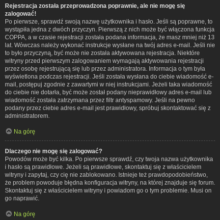
Rejestracja została przeprowadzona poprawnie, ale nie mogę się
zalogować!
Po pierwsze, sprawdź swoją nazwę użytkownika i hasło. Jeśli są poprawne, to
wystąpiła jedna z dwóch przyczyn. Pierwszą z nich może być włączona funkcja
COPPA, a w czasie rejestracji została podana informacja, że masz mniej niż 13
lat. Wówczas należy wykonać instrukcje wysłane na twój adres e-mail. Jeśli nie
to było przyczyną, być może nie została aktywowana rejestracja. Niektóre
witryny przed pierwszym zalogowaniem wymagają aktywowania rejestracji
przez osobę rejestrującą się lub przez administratora. Informacja o tym była
wyświetlona podczas rejestracji. Jeśli została wysłana do ciebie wiadomość e-
mail, postępuj zgodnie z zawartymi w niej instrukcjami. Jeżeli taka wiadomość
do ciebie nie dotarła, być może został podany nieprawidłowy adres e-mail lub
wiadomość została zatrzymana przez filtr antyspamowy. Jeśli na pewno
podany przez ciebie adres e-mail jest prawidłowy, spróbuj skontaktować się z
administratorem.
Na górę
Dlaczego nie mogę się zalogować?
Powodów może być kilka. Po pierwsze sprawdź, czy twoja nazwa użytkownika
i hasło są prawidłowe. Jeżeli są prawidłowe, skontaktuj się z właścicielem
witryny i zapytaj, czy cię nie zablokowano. Istnieje też prawdopodobieństwo,
że problem powoduje błędna konfiguracja witryny, na której znajduje się forum.
Skontaktuj się z właścicielem witryny i powiadom go o tym problemie. Musi on
go naprawić.
Na górę