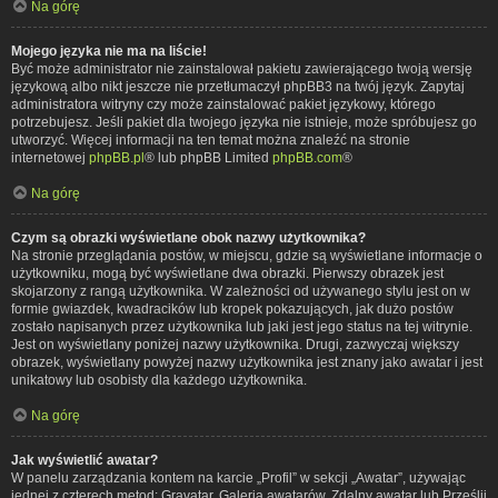
Na górę
Mojego języka nie ma na liście!
Być może administrator nie zainstalował pakietu zawierającego twoją wersję
językową albo nikt jeszcze nie przetłumaczył phpBB3 na twój język. Zapytaj
administratora witryny czy może zainstalować pakiet językowy, którego
potrzebujesz. Jeśli pakiet dla twojego języka nie istnieje, może spróbujesz go
utworzyć. Więcej informacji na ten temat można znaleźć na stronie
internetowej
phpBB.pl
® lub phpBB Limited
phpBB.com
®
Na górę
Czym są obrazki wyświetlane obok nazwy użytkownika?
Na stronie przeglądania postów, w miejscu, gdzie są wyświetlane informacje o
użytkowniku, mogą być wyświetlane dwa obrazki. Pierwszy obrazek jest
skojarzony z rangą użytkownika. W zależności od używanego stylu jest on w
formie gwiazdek, kwadracików lub kropek pokazujących, jak dużo postów
zostało napisanych przez użytkownika lub jaki jest jego status na tej witrynie.
Jest on wyświetlany poniżej nazwy użytkownika. Drugi, zazwyczaj większy
obrazek, wyświetlany powyżej nazwy użytkownika jest znany jako awatar i jest
unikatowy lub osobisty dla każdego użytkownika.
Na górę
Jak wyświetlić awatar?
W panelu zarządzania kontem na karcie „Profil” w sekcji „Awatar”, używając
jednej z czterech metod: Gravatar, Galeria awatarów, Zdalny awatar lub Prześlij