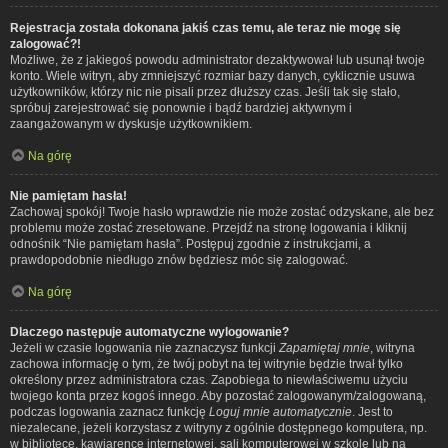
Rejestracja została dokonana jakiś czas temu, ale teraz nie mogę się
zalogować?!
Możliwe, że z jakiegoś powodu administrator dezaktywował lub usunął twoje
konto. Wiele witryn, aby zmniejszyć rozmiar bazy danych, cyklicznie usuwa
użytkowników, którzy nic nie pisali przez dłuższy czas. Jeśli tak się stało,
spróbuj zarejestrować się ponownie i bądź bardziej aktywnym i
zaangażowanym w dyskusje użytkownikiem.
Na górę
Nie pamiętam hasła!
Zachowaj spokój! Twoje hasło wprawdzie nie może zostać odzyskane, ale bez
problemu może zostać zresetowane. Przejdź na stronę logowania i kliknij
odnośnik “Nie pamiętam hasła”. Postępuj zgodnie z instrukcjami, a
prawdopodobnie niedługo znów będziesz móc się zalogować.
Na górę
Dlaczego następuje automatyczne wylogowanie?
Jeżeli w czasie logowania nie zaznaczysz funkcji
Zapamiętaj mnie
, witryna
zachowa informację o tym, że twój pobyt na tej witrynie będzie trwał tylko
określony przez administratora czas. Zapobiega to niewłaściwemu użyciu
twojego konta przez kogoś innego. Aby pozostać zalogowanym/zalogowaną,
podczas logowania zaznacz funkcję
Loguj mnie automatycznie
. Jest to
niezalecane, jeżeli korzystasz z witryny z ogólnie dostępnego komputera, np.
w bibliotece, kawiarence internetowej, sali komputerowej w szkole lub na