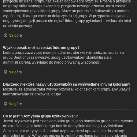
przyjęcie do danej grupy, naciskając odpowiedni przycisk. Prośba o przyjęcie
do grupy, która wymaga akceptacji przyjęcia nowego członka, musi zostać
zaakceptowana przez lidera grupy. Może on poprosić użytkownika o podanie
wyjaśnień, dlaczego chce on dołączyć do tej grupy. W przypadku otrzymania
negatywnej decyzji proszę nie nękać lidera grupy pytaniami – widocznie miał
on swoje powody.
Na górę
W jaki sposób można zostać liderem grupy?
Lidera grupy zazwyczaj mianuje administrator witryny podczas tworzenia
grupy. Jeśli chcesz utworzyć grupę użytkowników, skontaktuj się z
administratorem, wysyłając do niego prywatną wiadomość.
Na górę
Dlaczego niektóre nazwy użytkowników są wyświetlane innymi kolorami?
Możliwe, że administrator witryny przypisał kolor członkom grupy, aby ułatwić
identyfikowanie członków tej grupy.
Na górę
Co to jest “Domyślna grupa użytkownika”?
Jeżeli użytkownik jest członkiem kilku grup, jego domyślna grupa jest używana
do określenia, jaki kolor i ranga będzie domyślnie dla niego wyświetlana.
Administrator witryny może nadać użytkownikowi uprawnienia do zmiany
domyślnej grupy. Wówczas można to zrobić z poziomu panelu zarządzania