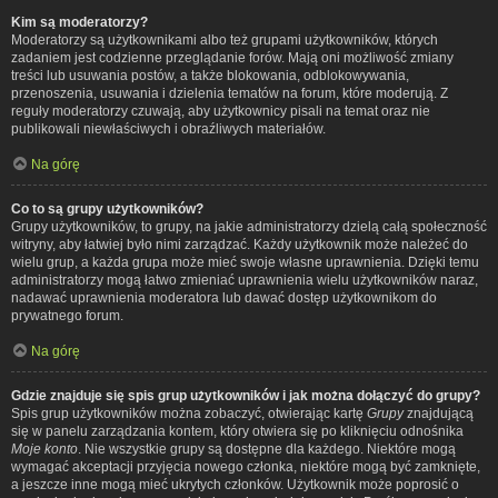
Kim są moderatorzy?
Moderatorzy są użytkownikami albo też grupami użytkowników, których
zadaniem jest codzienne przeglądanie forów. Mają oni możliwość zmiany
treści lub usuwania postów, a także blokowania, odblokowywania,
przenoszenia, usuwania i dzielenia tematów na forum, które moderują. Z
reguły moderatorzy czuwają, aby użytkownicy pisali na temat oraz nie
publikowali niewłaściwych i obraźliwych materiałów.
Na górę
Co to są grupy użytkowników?
Grupy użytkowników, to grupy, na jakie administratorzy dzielą całą społeczność
witryny, aby łatwiej było nimi zarządzać. Każdy użytkownik może należeć do
wielu grup, a każda grupa może mieć swoje własne uprawnienia. Dzięki temu
administratorzy mogą łatwo zmieniać uprawnienia wielu użytkowników naraz,
nadawać uprawnienia moderatora lub dawać dostęp użytkownikom do
prywatnego forum.
Na górę
Gdzie znajduje się spis grup użytkowników i jak można dołączyć do grupy?
Spis grup użytkowników można zobaczyć, otwierając kartę
Grupy
znajdującą
się w panelu zarządzania kontem, który otwiera się po kliknięciu odnośnika
Moje konto
. Nie wszystkie grupy są dostępne dla każdego. Niektóre mogą
wymagać akceptacji przyjęcia nowego członka, niektóre mogą być zamknięte,
a jeszcze inne mogą mieć ukrytych członków. Użytkownik może poprosić o