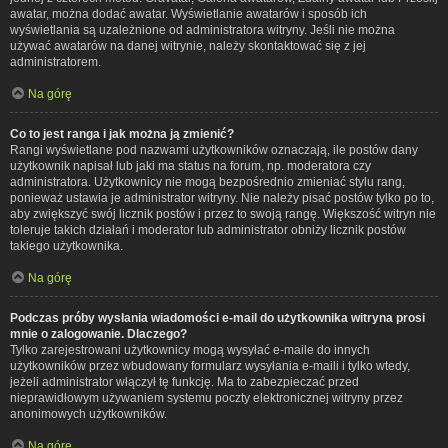
awatar, można dodać awatar. Wyświetlanie awatarów i sposób ich
wyświetlania są uzależnione od administratora witryny. Jeśli nie można
używać awatarów na danej witrynie, należy skontaktować się z jej
administratorem.
Na górę
Co to jest ranga i jak można ją zmienić?
Rangi wyświetlane pod nazwami użytkowników oznaczają, ile postów dany
użytkownik napisał lub jaki ma status na forum, np. moderatora czy
administratora. Użytkownicy nie mogą bezpośrednio zmieniać stylu rang,
ponieważ ustawia je administrator witryny. Nie należy pisać postów tylko po to,
aby zwiększyć swój licznik postów i przez to swoją rangę. Większość witryn nie
toleruje takich działań i moderator lub administrator obniży licznik postów
takiego użytkownika.
Na górę
Podczas próby wysłania wiadomości e-mail do użytkownika witryna prosi
mnie o zalogowanie. Dlaczego?
Tylko zarejestrowani użytkownicy mogą wysyłać e-maile do innych
użytkowników przez wbudowany formularz wysyłania e-maili i tylko wtedy,
jeżeli administrator włączył tę funkcję. Ma to zabezpieczać przed
nieprawidłowym używaniem systemu poczty elektronicznej witryny przez
anonimowych użytkowników.
Na górę