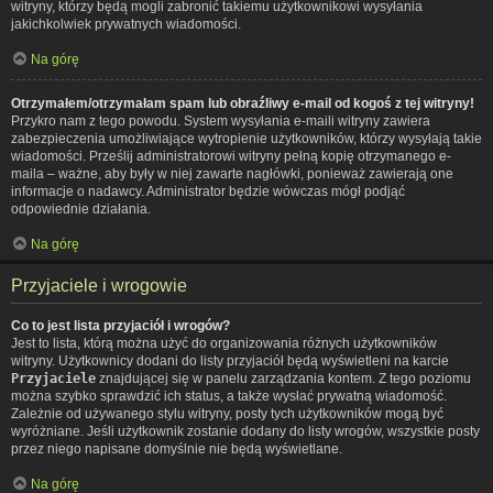
witryny, którzy będą mogli zabronić takiemu użytkownikowi wysyłania
jakichkolwiek prywatnych wiadomości.
Na górę
Otrzymałem/otrzymałam spam lub obraźliwy e-mail od kogoś z tej witryny!
Przykro nam z tego powodu. System wysyłania e-maili witryny zawiera
zabezpieczenia umożliwiające wytropienie użytkowników, którzy wysyłają takie
wiadomości. Prześlij administratorowi witryny pełną kopię otrzymanego e-
maila – ważne, aby były w niej zawarte nagłówki, ponieważ zawierają one
informacje o nadawcy. Administrator będzie wówczas mógł podjąć
odpowiednie działania.
Na górę
Przyjaciele i wrogowie
Co to jest lista przyjaciół i wrogów?
Jest to lista, którą można użyć do organizowania różnych użytkowników
witryny. Użytkownicy dodani do listy przyjaciół będą wyświetleni na karcie
Przyjaciele
znajdującej się w panelu zarządzania kontem. Z tego poziomu
można szybko sprawdzić ich status, a także wysłać prywatną wiadomość.
Zależnie od używanego stylu witryny, posty tych użytkowników mogą być
wyróżniane. Jeśli użytkownik zostanie dodany do listy wrogów, wszystkie posty
przez niego napisane domyślnie nie będą wyświetlane.
Na górę