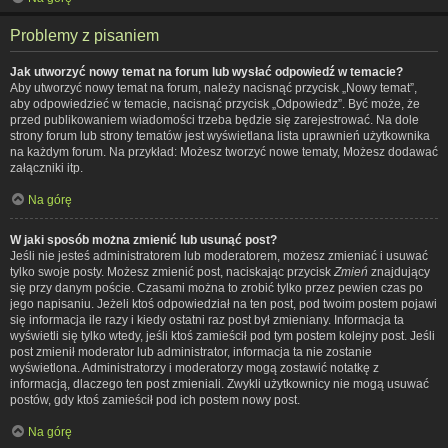
Problemy z pisaniem
Jak utworzyć nowy temat na forum lub wysłać odpowiedź w temacie?
Aby utworzyć nowy temat na forum, należy nacisnąć przycisk „Nowy temat”,
aby odpowiedzieć w temacie, nacisnąć przycisk „Odpowiedz”. Być może, że
przed publikowaniem wiadomości trzeba będzie się zarejestrować. Na dole
strony forum lub strony tematów jest wyświetlana lista uprawnień użytkownika
na każdym forum. Na przykład: Możesz tworzyć nowe tematy, Możesz dodawać
załączniki itp.
Na górę
W jaki sposób można zmienić lub usunąć post?
Jeśli nie jesteś administratorem lub moderatorem, możesz zmieniać i usuwać
tylko swoje posty. Możesz zmienić post, naciskając przycisk
Zmień
znajdujący
się przy danym poście. Czasami można to zrobić tylko przez pewien czas po
jego napisaniu. Jeżeli ktoś odpowiedział na ten post, pod twoim postem pojawi
się informacja ile razy i kiedy ostatni raz post był zmieniany. Informacja ta
wyświetli się tylko wtedy, jeśli ktoś zamieścił pod tym postem kolejny post. Jeśli
post zmienił moderator lub administrator, informacja ta nie zostanie
wyświetlona. Administratorzy i moderatorzy mogą zostawić notatkę z
informacją, dlaczego ten post zmieniali. Zwykli użytkownicy nie mogą usuwać
postów, gdy ktoś zamieścił pod ich postem nowy post.
Na górę