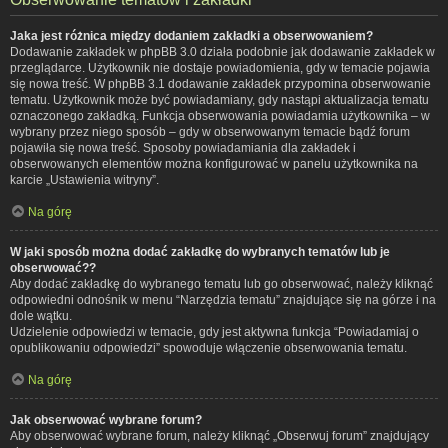
Jaka jest różnica między dodaniem zakładki a obserwowaniem?
Dodawanie zakładek w phpBB 3.0 działa podobnie jak dodawanie zakładek w
przeglądarce. Użytkownik nie dostaje powiadomienia, gdy w temacie pojawia
się nowa treść. W phpBB 3.1 dodawanie zakładek przypomina obserwowanie
tematu. Użytkownik może być powiadamiany, gdy nastąpi aktualizacja tematu
oznaczonego zakładką. Funkcja obserwowania powiadamia użytkownika – w
wybrany przez niego sposób – gdy w obserwowanym temacie bądź forum
pojawiła się nowa treść. Sposoby powiadamiania dla zakładek i
obserwowanych elementów można konfigurować w panelu użytkownika na
karcie „Ustawienia witryny”.
Na górę
W jaki sposób można dodać zakładkę do wybranych tematów lub je
obserwować??
Aby dodać zakładkę do wybranego tematu lub go obserwować, należy kliknąć
odpowiedni odnośnik w menu “Narzędzia tematu” znajdujące się na górze i na
dole wątku.
Udzielenie odpowiedzi w temacie, gdy jest aktywna funkcja “Powiadamiaj o
opublikowaniu odpowiedzi” spowoduje włączenie obserwowania tematu.
Na górę
Jak obserwować wybrane forum?
Aby obserwować wybrane forum, należy kliknąć „Obserwuj forum” znajdujący