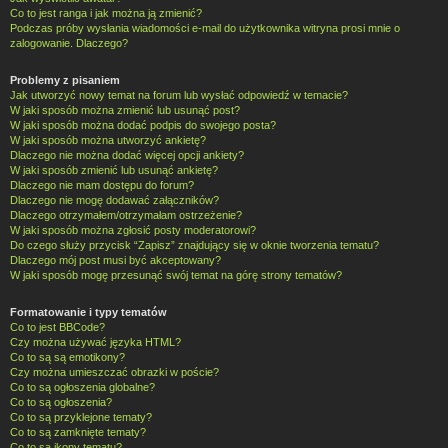
Co to jest ranga i jak można ją zmienić?
Podczas próby wysłania wiadomości e-mail do użytkownika witryna prosi mnie o
zalogowanie. Dlaczego?
Problemy z pisaniem
Jak utworzyć nowy temat na forum lub wysłać odpowiedź w temacie?
W jaki sposób można zmienić lub usunąć post?
W jaki sposób można dodać podpis do swojego posta?
W jaki sposób można utworzyć ankietę?
Dlaczego nie można dodać więcej opcji ankiety?
W jaki sposób zmienić lub usunąć ankietę?
Dlaczego nie mam dostępu do forum?
Dlaczego nie mogę dodawać załączników?
Dlaczego otrzymałem/otrzymałam ostrzeżenie?
W jaki sposób można zgłosić posty moderatorowi?
Do czego służy przycisk “Zapisz” znajdujący się w oknie tworzenia tematu?
Dlaczego mój post musi być akceptowany?
W jaki sposób mogę przesunąć swój temat na górę strony tematów?
Formatowanie i typy tematów
Co to jest BBCode?
Czy można używać języka HTML?
Co to są są emotikony?
Czy można umieszczać obrazki w poście?
Co to są ogłoszenia globalne?
Co to są ogłoszenia?
Co to są przyklejone tematy?
Co to są zamknięte tematy?
Co to są ikony tematu?