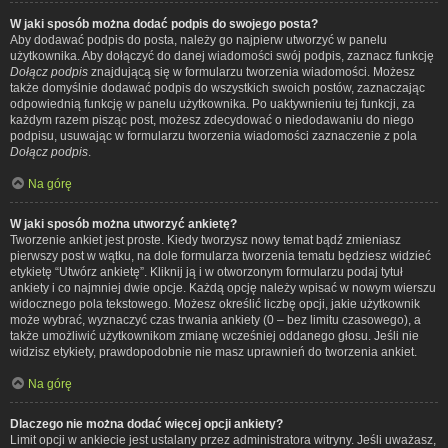
W jaki sposób można dodać podpis do swojego posta?
Aby dodawać podpis do posta, należy go najpierw utworzyć w panelu
użytkownika. Aby dołączyć do danej wiadomości swój podpis, zaznacz funkcję
Dołącz podpis
znajdującą się w formularzu tworzenia wiadomości. Możesz
także domyślnie dodawać podpis do wszystkich swoich postów, zaznaczając
odpowiednią funkcję w panelu użytkownika. Po uaktywnieniu tej funkcji, za
każdym razem pisząc post, możesz zdecydować o niedodawaniu do niego
podpisu, usuwając w formularzu tworzenia wiadomości zaznaczenie z pola
Dołącz podpis
.
Na górę
W jaki sposób można utworzyć ankietę?
Tworzenie ankiet jest proste. Kiedy tworzysz nowy temat bądź zmieniasz
pierwszy post w wątku, na dole formularza tworzenia tematu będziesz widzieć
etykietę “Utwórz ankietę”. Kliknij ją i w otworzonym formularzu podaj tytuł
ankiety i co najmniej dwie opcje. Każdą opcję należy wpisać w nowym wierszu
widocznego pola tekstowego. Możesz określić liczbę opcji, jakie użytkownik
może wybrać, wyznaczyć czas trwania ankiety (0 – bez limitu czasowego), a
także umożliwić użytkownikom zmianę wcześniej oddanego głosu. Jeśli nie
widzisz etykiety, prawdopodobnie nie masz uprawnień do tworzenia ankiet.
Na górę
Dlaczego nie można dodać więcej opcji ankiety?
Limit opcji w ankiecie jest ustalany przez administratora witryny. Jeśli uważasz,