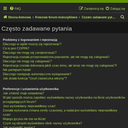
FAQ
Zarejestruj się
Zaloguj się
S
Strona domowa
Kresowe forum motocyklowe
Często zadawane pytania
z
Często zadawane pytania
u
k
Problemy z logowaniem i rejestracją
Dlaczego w ogóle muszę się rejestrować?
a
Co to jest COPPA?
j
Dlaczego nie mogę się zarejestrować?
Rejestracja została przeprowadzona poprawnie, ale nie mogę się zalogować!
Dlaczego nie mogę się zalogować?
Rejestracja została dokonana jakiś czas temu, ale teraz nie mogę się zalogować?!
Nie pamiętam hasła!
Dlaczego następuje automatyczne wylogowanie?
Jak działa funkcja “Usuń ciasteczka witryny”?
Preferencje i ustawienia użytkownika
Jak zmienić moje ustawienia?
W jaki sposób można zapobiec wyświetlaniu nazwy użytkownika na liście użytkowników
przeglądających forum?
Jest wyświetlany nieprawidłowy czas!
Została wykonana zmiana strefy czasowej, a nadal jest wyświetlany nieprawidłowy
czas!
Mojego języka nie ma na liście!
Czym są obrazki wyświetlane obok nazwy użytkownika?
Jak wyświetlić awatar?