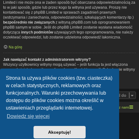
Limited i nie może ona w żaden sposób być obarczana odpowiedzialnością za
to w jaki sposób, gdzie lub przez kogo ta witryna jest używana. Proszę nie
kontaktować się z phpBB Limited w sprawach zagadnień prawnych
(wstrzymania i zaniechania, odpowiedzialności, szkalujących komentarzy itp.)
bezpośrednio nie związanych
z witryną phpBB.com lub oprogramowaniem
phpBB samym w sobie. Jeśli do phpBB Limited zostanie wysłana wiadomość
dotycząca
innych podmiotów
używających tego oprogramowania, nie należy
oczekiwać odpowiedzi, lub zostanie udzielona odpowiedź lakoniczna.
Na górę
Jak nawiązać kontakt z administratorem witryny?
Wszyscy użytkownicy witryny mogą używać – jeśli funkcja ta jest włączona
przez administratora witryny – formularza „Kontakt z nami”. Członkowie witryny
mogą także używać odnośnika „Zespół administracyjny”.
Strona ta używa plików cookies (tzw. ciasteczka)
Na górę
w celach statystycznych, reklamowych oraz
funkcjonalnych. Warunki przechowywania lub
Przejdź do
dostępu do plików cookies można określić w
ustawieniach przeglądarki internetowej.
Strona domowa
Kresowe forum motocyklowe
Kontakt z nami
Dowiedz się więcej
Lucid Lime style created by
Melvin García
Co-Author:
MannixMD
Style Version: 1.1.9
Akceptuję!
Technologię dostarcza
phpBB
® Forum Software © phpBB Limited
Polski pakiet językowy dostarcza
phpBB.pl