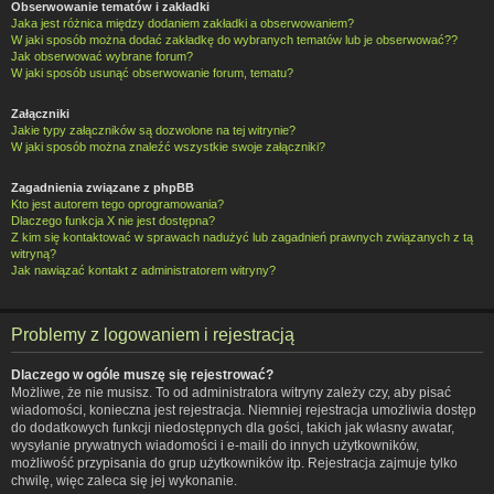
Obserwowanie tematów i zakładki
Jaka jest różnica między dodaniem zakładki a obserwowaniem?
W jaki sposób można dodać zakładkę do wybranych tematów lub je obserwować??
Jak obserwować wybrane forum?
W jaki sposób usunąć obserwowanie forum, tematu?
Załączniki
Jakie typy załączników są dozwolone na tej witrynie?
W jaki sposób można znaleźć wszystkie swoje załączniki?
Zagadnienia związane z phpBB
Kto jest autorem tego oprogramowania?
Dlaczego funkcja X nie jest dostępna?
Z kim się kontaktować w sprawach nadużyć lub zagadnień prawnych związanych z tą
witryną?
Jak nawiązać kontakt z administratorem witryny?
Problemy z logowaniem i rejestracją
Dlaczego w ogóle muszę się rejestrować?
Możliwe, że nie musisz. To od administratora witryny zależy czy, aby pisać
wiadomości, konieczna jest rejestracja. Niemniej rejestracja umożliwia dostęp
do dodatkowych funkcji niedostępnych dla gości, takich jak własny awatar,
wysyłanie prywatnych wiadomości i e-maili do innych użytkowników,
możliwość przypisania do grup użytkowników itp. Rejestracja zajmuje tylko
chwilę, więc zaleca się jej wykonanie.