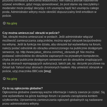
poziomu formularza tworzenia wiadomości. Nie należy jednak nadmiernie
używać emotikon, gdyż mogą spowodować, że post stanie się nieczytelny i
moderator może podjąć decyzję o ich usunięciu bądź też usunięciu całego
posta. Administrator witryny może określić dopuszczalny limit emotikon w
poście.
Na górę
Czy można umieszczać obrazki w poście?
Tak, obrazki można umieszczać w postach. Jeśli administrator włączył
możliwość zamieszczania załączników, można wgrać obrazek bezpośrednio
na witrynę. Jeśli ta funkcja nie działa, aby obrazek był wyświetlany na forum,
należy podać odnośnik do obrazka umieszczonego na publicznie dostępnym
serwerze, np. http://www.jakas_strona.com/moj_obrazek.gif. Nie można
podawać odnośników do obrazków zapisanych na prywatnym komputerze,
chyba że jest publicznie dostępnym serwerem ani do obrazków znajdujących
się na stronach wymagających autoryzacji, takich jak, np. skrzynki pocztowe na
Gmail lub Yahoo! oraz stronach chronionych hasłem. Aby umieścić obrazek w
poście, użyj znacznika BBCode
[img]
.
Na górę
Co to są ogłoszenia globalne?
Ogłoszenia globalne zawierają ważne informacje i należy zawsze je czytać. Są
one wyświetlane na górze każdego forum i w panelu zarządzania kontem
użytkownika. Uprawnienia zamieszczania ogłoszeń globalnych są nadawane
przez administratora witryny.