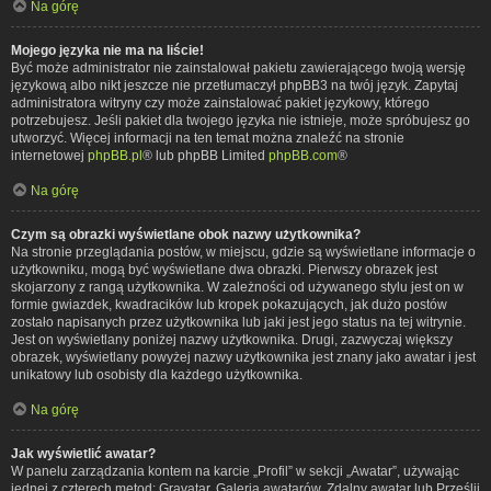
Na górę
Mojego języka nie ma na liście!
Być może administrator nie zainstalował pakietu zawierającego twoją wersję
językową albo nikt jeszcze nie przetłumaczył phpBB3 na twój język. Zapytaj
administratora witryny czy może zainstalować pakiet językowy, którego
potrzebujesz. Jeśli pakiet dla twojego języka nie istnieje, może spróbujesz go
utworzyć. Więcej informacji na ten temat można znaleźć na stronie
internetowej
phpBB.pl
® lub phpBB Limited
phpBB.com
®
Na górę
Czym są obrazki wyświetlane obok nazwy użytkownika?
Na stronie przeglądania postów, w miejscu, gdzie są wyświetlane informacje o
użytkowniku, mogą być wyświetlane dwa obrazki. Pierwszy obrazek jest
skojarzony z rangą użytkownika. W zależności od używanego stylu jest on w
formie gwiazdek, kwadracików lub kropek pokazujących, jak dużo postów
zostało napisanych przez użytkownika lub jaki jest jego status na tej witrynie.
Jest on wyświetlany poniżej nazwy użytkownika. Drugi, zazwyczaj większy
obrazek, wyświetlany powyżej nazwy użytkownika jest znany jako awatar i jest
unikatowy lub osobisty dla każdego użytkownika.
Na górę
Jak wyświetlić awatar?
W panelu zarządzania kontem na karcie „Profil” w sekcji „Awatar”, używając
jednej z czterech metod: Gravatar, Galeria awatarów, Zdalny awatar lub Prześlij