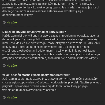
zezwolić na zamieszczanie załączników na forum, na którym piszesz lub
przyznał uprawnienia tylko niektórym grupom. Jeśli nadal nie masz jasności,
dlaczego nie możesz zamieszczać załączników, skontaktuj się z
administratorem witryny.
Na górę
Dlaczego otrzymałem/otrzymałam ostrzeżenie?
Każdy administrator witryny ma swoje zasady i regulaminy obowiązujące na
danej witrynie. Są one opublikowane i administrator zaleca zapoznanie się z
nimi. Jeśli ktoś ich nie przestrzegał, może otrzymać ostrzeżenie. O udzieleniu
ostrzeżenia decyduje administrator witryny. phpBB Limited nie ma nic
wspólnego z ostrzeżeniami udzielanymi na tej witrynie i nie ponosi żadnej
odpowiedzialności związanej z nimi. Jeśli nadal nie masz jasności, dlaczego
otrzymałeś/otrzymałaś ostrzeżenie, skontaktuj się z administratorem witryny.
Na górę
W jaki sposób można zgłosić posty moderatorowi?
Jeśli administrator na to zezwolił, w prawym górnym rogu treści posta, który
chcesz zgłosić, powinien być widoczny odpowiedni przycisk. Naciśnięcie tego
przycisku spowoduje przeniesienie cię do formularza, który po jego
wypełnieniu umożliwi wysłanie zgłoszenia.
Na górę