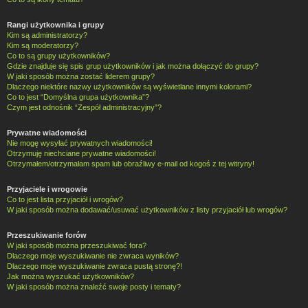
Rangi użytkownika i grupy
Kim są administratorzy?
Kim są moderatorzy?
Co to są grupy użytkowników?
Gdzie znajduje się spis grup użytkowników i jak można dołączyć do grupy?
W jaki sposób można zostać liderem grupy?
Dlaczego niektóre nazwy użytkowników są wyświetlane innymi kolorami?
Co to jest “Domyślna grupa użytkownika”?
Czym jest odnośnik “Zespół administracyjny”?
Prywatne wiadomości
Nie mogę wysyłać prywatnych wiadomości!
Otrzymuję niechciane prywatne wiadomości!
Otrzymałem/otrzymałam spam lub obraźliwy e-mail od kogoś z tej witryny!
Przyjaciele i wrogowie
Co to jest lista przyjaciół i wrogów?
W jaki sposób można dodawać/usuwać użytkowników z listy przyjaciół lub wrogów?
Przeszukiwanie forów
W jaki sposób można przeszukiwać fora?
Dlaczego moje wyszukiwanie nie zwraca wyników?
Dlaczego moje wyszukiwanie zwraca pustą stronę?!
Jak można wyszukać użytkowników?
W jaki sposób można znaleźć swoje posty i tematy?