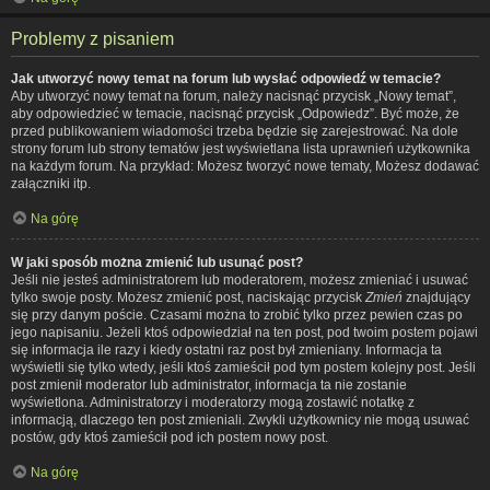
Problemy z pisaniem
Jak utworzyć nowy temat na forum lub wysłać odpowiedź w temacie?
Aby utworzyć nowy temat na forum, należy nacisnąć przycisk „Nowy temat”,
aby odpowiedzieć w temacie, nacisnąć przycisk „Odpowiedz”. Być może, że
przed publikowaniem wiadomości trzeba będzie się zarejestrować. Na dole
strony forum lub strony tematów jest wyświetlana lista uprawnień użytkownika
na każdym forum. Na przykład: Możesz tworzyć nowe tematy, Możesz dodawać
załączniki itp.
Na górę
W jaki sposób można zmienić lub usunąć post?
Jeśli nie jesteś administratorem lub moderatorem, możesz zmieniać i usuwać
tylko swoje posty. Możesz zmienić post, naciskając przycisk
Zmień
znajdujący
się przy danym poście. Czasami można to zrobić tylko przez pewien czas po
jego napisaniu. Jeżeli ktoś odpowiedział na ten post, pod twoim postem pojawi
się informacja ile razy i kiedy ostatni raz post był zmieniany. Informacja ta
wyświetli się tylko wtedy, jeśli ktoś zamieścił pod tym postem kolejny post. Jeśli
post zmienił moderator lub administrator, informacja ta nie zostanie
wyświetlona. Administratorzy i moderatorzy mogą zostawić notatkę z
informacją, dlaczego ten post zmieniali. Zwykli użytkownicy nie mogą usuwać
postów, gdy ktoś zamieścił pod ich postem nowy post.
Na górę