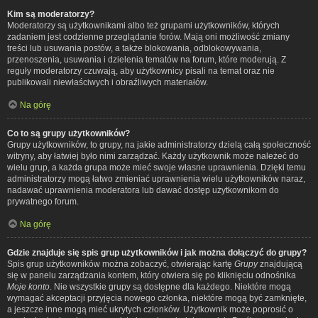
Kim są moderatorzy?
Moderatorzy są użytkownikami albo też grupami użytkowników, których
zadaniem jest codzienne przeglądanie forów. Mają oni możliwość zmiany
treści lub usuwania postów, a także blokowania, odblokowywania,
przenoszenia, usuwania i dzielenia tematów na forum, które moderują. Z
reguły moderatorzy czuwają, aby użytkownicy pisali na temat oraz nie
publikowali niewłaściwych i obraźliwych materiałów.
Na górę
Co to są grupy użytkowników?
Grupy użytkowników, to grupy, na jakie administratorzy dzielą całą społeczność
witryny, aby łatwiej było nimi zarządzać. Każdy użytkownik może należeć do
wielu grup, a każda grupa może mieć swoje własne uprawnienia. Dzięki temu
administratorzy mogą łatwo zmieniać uprawnienia wielu użytkowników naraz,
nadawać uprawnienia moderatora lub dawać dostęp użytkownikom do
prywatnego forum.
Na górę
Gdzie znajduje się spis grup użytkowników i jak można dołączyć do grupy?
Spis grup użytkowników można zobaczyć, otwierając kartę
Grupy
znajdującą
się w panelu zarządzania kontem, który otwiera się po kliknięciu odnośnika
Moje konto
. Nie wszystkie grupy są dostępne dla każdego. Niektóre mogą
wymagać akceptacji przyjęcia nowego członka, niektóre mogą być zamknięte,
a jeszcze inne mogą mieć ukrytych członków. Użytkownik może poprosić o