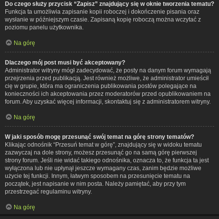
Do czego służy przycisk “Zapisz” znajdujący się w oknie tworzenia tematu?
Funkcja ta umożliwia zapisanie kopii roboczej i dokończenie pisania oraz
wysłanie w późniejszym czasie. Zapisaną kopię roboczą można wczytać z
poziomu panelu użytkownika.
Na górę
Dlaczego mój post musi być akceptowany?
Administrator witryny mógł zadecydować, że posty na danym forum wymagają
przejrzenia przed publikacją. Jest również możliwe, że administrator umieścił
cię w grupie, która ma ograniczenia publikowania postów polegające na
konieczności ich akceptowania przez moderatorów przed opublikowaniem na
forum. Aby uzyskać więcej informacji, skontaktuj się z administratorem witryny.
Na górę
W jaki sposób mogę przesunąć swój temat na górę strony tematów?
Klikając odnośnik “Przesuń temat w górę”, znajdujący się w widoku tematu
zazwyczaj na dole strony, możesz przesunąć go na samą górę pierwszej
strony forum. Jeśli nie widać takiego odnośnika, oznacza to, że funkcja ta jest
wyłączona lub nie upłynął jeszcze wymagany czas, zanim będzie możliwe
użycie tej funkcji. Innym, łatwym sposobem na przesunięcie tematu na
początek, jest napisanie w nim posta. Należy pamiętać, aby przy tym
przestrzegać regulaminu witryny.
Na górę