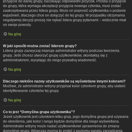
przyjęcie do danej grupy, naciskając odpowiedni przycisk. Prośba o przyjęcie
do grupy, która wymaga akceptacji przyjęcia nowego członka, musi zostać
zaakceptowana przez lidera grupy. Może on poprosić użytkownika o podanie
wyjaśnień, dlaczego chce on dołączyć do tej grupy. W przypadku otrzymania
negatywnej decyzji proszę nie nękać lidera grupy pytaniami – widocznie miał
on swoje powody.
Na górę
W jaki sposób można zostać liderem grupy?
Lidera grupy zazwyczaj mianuje administrator witryny podczas tworzenia
grupy. Jeśli chcesz utworzyć grupę użytkowników, skontaktuj się z
administratorem, wysyłając do niego prywatną wiadomość.
Na górę
Dlaczego niektóre nazwy użytkowników są wyświetlane innymi kolorami?
Możliwe, że administrator witryny przypisał kolor członkom grupy, aby ułatwić
identyfikowanie członków tej grupy.
Na górę
Co to jest “Domyślna grupa użytkownika”?
Jeżeli użytkownik jest członkiem kilku grup, jego domyślna grupa jest używana
do określenia, jaki kolor i ranga będzie domyślnie dla niego wyświetlana.
Administrator witryny może nadać użytkownikowi uprawnienia do zmiany
domyślnej grupy. Wówczas można to zrobić z poziomu panelu zarządzania