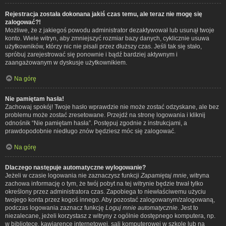
Rejestracja została dokonana jakiś czas temu, ale teraz nie mogę się
zalogować?!
Możliwe, że z jakiegoś powodu administrator dezaktywował lub usunął twoje
konto. Wiele witryn, aby zmniejszyć rozmiar bazy danych, cyklicznie usuwa
użytkowników, którzy nic nie pisali przez dłuższy czas. Jeśli tak się stało,
spróbuj zarejestrować się ponownie i bądź bardziej aktywnym i
zaangażowanym w dyskusje użytkownikiem.
Na górę
Nie pamiętam hasła!
Zachowaj spokój! Twoje hasło wprawdzie nie może zostać odzyskane, ale bez
problemu może zostać zresetowane. Przejdź na stronę logowania i kliknij
odnośnik “Nie pamiętam hasła”. Postępuj zgodnie z instrukcjami, a
prawdopodobnie niedługo znów będziesz móc się zalogować.
Na górę
Dlaczego następuje automatyczne wylogowanie?
Jeżeli w czasie logowania nie zaznaczysz funkcji
Zapamiętaj mnie
, witryna
zachowa informację o tym, że twój pobyt na tej witrynie będzie trwał tylko
określony przez administratora czas. Zapobiega to niewłaściwemu użyciu
twojego konta przez kogoś innego. Aby pozostać zalogowanym/zalogowaną,
podczas logowania zaznacz funkcję
Loguj mnie automatycznie
. Jest to
niezalecane, jeżeli korzystasz z witryny z ogólnie dostępnego komputera, np.
w bibliotece, kawiarence internetowej, sali komputerowej w szkole lub na