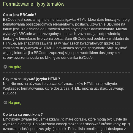
Formatowanie i typy tematów
Co to jest BBCode?
BBCode jest specjalną implementacją języka HTML, która daje lepszą kontrolę
formatowania poszczególnych elementów w postach. Używanie BBCode na
forum jest uzależnione od ustawień określanych przez administratora. Można
wyłączyć BBCode w poszczególnych postach, zaznaczając odpowiednią
funkcję w formularzu tworzenia posta. Sam BBCode jest podobny w składni do
HTML-a, ale znaczniki zawarte są w nawiasach kwadratowych [przykład]
zamiast w używanych w HTML-u nawiasach ostrych <przykład>. Aby uzyskać
więcej informacji o BBCode, zapoznaj się z przewodnikiem dostępnym ze
strony tworzenia posta po kliknięciu odnośnika
BBCode
.
Na górę
Czy można używać języka HTML?
Nie. Nie można używać i przetwarzać znaczników HTML na tej witrynie.
Większość formatowania, które dostarcza HTML, można uzyskać, używając
BBCode.
Na górę
Co to są są emotikony?
Emotikony, zwane też uśmieszkami, to małe obrazki, które mogą być użyte do
wyrażania emocji. Do wyrażania emocji można też stosować krótkie kody, np. :)
oznacza radość, podczas gdy :( smutek. Pełna lista emotikon jest dostępna z