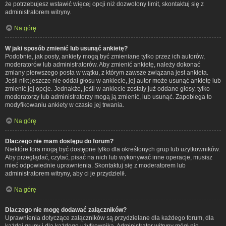
że potrzebujesz wstawić więcej opcji niż dozwolony limit, skontaktuj się z
administratorem witryny.
Na górę
W jaki sposób zmienić lub usunąć ankietę?
Podobnie, jak posty, ankiety mogą być zmieniane tylko przez ich autorów,
moderatorów lub administratorów. Aby zmienić ankietę, należy dokonać
zmiany pierwszego posta w wątku, z którym zawsze związana jest ankieta.
Jeśli nikt jeszcze nie oddał głosu w ankiecie, jej autor może usunąć ankietę lub
zmienić jej opcje. Jednakże, jeśli w ankiecie zostały już oddane głosy, tylko
moderatorzy lub administratorzy mogą ją zmienić, lub usunąć. Zapobiega to
modyfikowaniu ankiety w czasie jej trwania.
Na górę
Dlaczego nie mam dostępu do forum?
Niektóre fora mogą być dostępne tylko dla określonych grup lub użytkowników.
Aby przeglądać, czytać, pisać na nich lub wykonywać inne operacje, musisz
mieć odpowiednie uprawnienia. Skontaktuj się z moderatorem lub
administratorem witryny, aby ci je przydzielił.
Na górę
Dlaczego nie mogę dodawać załączników?
Uprawnienia dotyczące załączników są przydzielane dla każdego forum, dla
każdej grupy i dla każdego użytkownika. Administrator witryny mógł nie