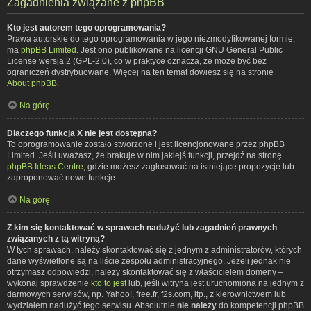
Zagadnienia związane z phpBB
Kto jest autorem tego oprogramowania?
Prawa autorskie do tego oprogramowania w jego niezmodyfikowanej formie,
ma
phpBB Limited
. Jest ono publikowane na licencji GNU General Public
License wersja 2 (GPL-2.0), co w praktyce oznacza, że może być bez
ograniczeń dystrybuowane. Więcej na ten temat dowiesz się na stronie
About phpBB
.
Na górę
Dlaczego funkcja X nie jest dostępna?
To oprogramowanie zostało stworzone i jest licencjonowane przez phpBB
Limited. Jeśli uważasz, że brakuje w nim jakiejś funkcji, przejdź na stronę
phpBB Ideas Centre
, gdzie możesz zagłosować na istniejące propozycje lub
zaproponować nowe funkcje.
Na górę
Z kim się kontaktować w sprawach nadużyć lub zagadnień prawnych
związanych z tą witryną?
W tych sprawach, należy skontaktować się z jednym z administratorów, których
dane wyświetlone są na liście zespołu administracyjnego. Jeżeli jednak nie
otrzymasz odpowiedzi, należy skontaktować się z właścicielem domeny –
wykonaj sprawdzenie
kto to jest
lub, jeśli witryna jest uruchomiona na jednym z
darmowych serwisów, np. Yahoo!, free.fr, f2s.com, itp., z kierownictwem lub
wydziałem nadużyć tego serwisu. Absolutnie
nie należy
do kompetencji phpBB