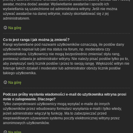
awatar, można dodać awatar. Wyświetlanie awatarów i sposób ich
wyświetlania są uzależnione od administratora witryny. Jeśli nie można
używać awatarów na danej witrynie, należy skontaktować się z jej
administratorem.
Na górę
Co to jest ranga i jak można ją zmienić?
Rangi wyświetlane pod nazwami użytkowników oznaczają, ile postów dany
użytkownik napisał lub jaki ma status na forum, np. moderatora czy
administratora. Użytkownicy nie mogą bezpośrednio zmieniać stylu rang,
ponieważ ustawia je administrator witryny. Nie należy pisać postów tylko po to,
aby zwiększyć swój licznik postów i przez to swoją rangę. Większość witryn nie
toleruje takich działań i moderator lub administrator obniży licznik postów
takiego użytkownika.
Na górę
Podczas próby wysłania wiadomości e-mail do użytkownika witryna prosi
mnie o zalogowanie. Dlaczego?
Tylko zarejestrowani użytkownicy mogą wysyłać e-maile do innych
użytkowników przez wbudowany formularz wysyłania e-maili i tylko wtedy,
jeżeli administrator włączył tę funkcję. Ma to zabezpieczać przed
nieprawidłowym używaniem systemu poczty elektronicznej witryny przez
anonimowych użytkowników.
Na górę