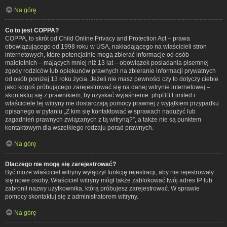
Na górę
Co to jest COPPA?
COPPA, to skrót od Child Online Privacy and Protection Act – prawa
obowiązującego od 1998 roku w USA, nakładającego na właścicieli stron
internetowych, które potencjalnie mogą zbierać informacje od osób
małoletnich – mających mniej niż 13 lat – obowiązek posiadania pisemnej
zgody rodziców lub opiekunów prawnych na zbieranie informacji prywatnych
od osób poniżej 13 roku życia. Jeżeli nie masz pewności czy to dotyczy ciebie
jako kogoś próbującego zarejestrować się na danej witrynie internetowej –
skontaktuj się z prawnikiem, by uzyskać wyjaśnienie. phpBB Limited i
właściciele tej witryny nie dostarczają pomocy prawnej z wyjątkiem przypadku
opisanego w pytaniu „Z kim się kontaktować w sprawach nadużyć lub
zagadnień prawnych związanych z tą witryną?”, a także nie są punktem
kontaktowym dla wszelkiego rodzaju porad prawnych.
Na górę
Dlaczego nie mogę się zarejestrować?
Być może właściciel witryny wyłączył funkcję rejestracji, aby nie rejestrowały
się nowe osoby. Właściciel witryny mógł także zablokować twój adres IP lub
zabronił nazwy użytkownika, którą próbujesz zarejestrować. W sprawie
pomocy skontaktuj się z administratorem witryny.
Na górę