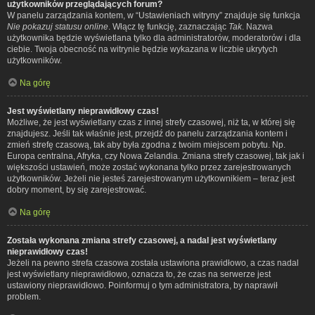
użytkowników przeglądających forum?
W panelu zarządzania kontem, w “Ustawieniach witryny” znajduje się funkcja
Nie pokazuj statusu online
. Włącz tę funkcję, zaznaczając
Tak
. Nazwa
użytkownika będzie wyświetlana tylko dla administratorów, moderatorów i dla
ciebie. Twoja obecność na witrynie będzie wykazana w liczbie ukrytych
użytkowników.
Na górę
Jest wyświetlany nieprawidłowy czas!
Możliwe, że jest wyświetlany czas z innej strefy czasowej, niż ta, w której się
znajdujesz. Jeśli tak właśnie jest, przejdź do panelu zarządzania kontem i
zmień strefę czasową, tak aby była zgodna z twoim miejscem pobytu. Np.
Europa centralna, Afryka, czy Nowa Zelandia. Zmiana strefy czasowej, tak jak i
większości ustawień, może zostać wykonana tylko przez zarejestrowanych
użytkowników. Jeżeli nie jesteś zarejestrowanym użytkownikiem – teraz jest
dobry moment, by się zarejestrować.
Na górę
Została wykonana zmiana strefy czasowej, a nadal jest wyświetlany
nieprawidłowy czas!
Jeżeli na pewno strefa czasowa została ustawiona prawidłowo, a czas nadal
jest wyświetlany nieprawidłowo, oznacza to, że czas na serwerze jest
ustawiony nieprawidłowo. Poinformuj o tym administratora, by naprawił
problem.