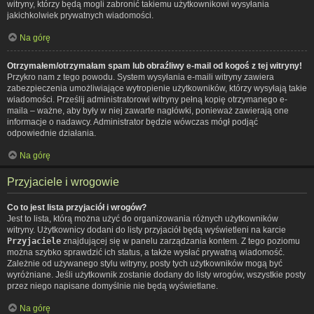
witryny, którzy będą mogli zabronić takiemu użytkownikowi wysyłania
jakichkolwiek prywatnych wiadomości.
Na górę
Otrzymałem/otrzymałam spam lub obraźliwy e-mail od kogoś z tej witryny!
Przykro nam z tego powodu. System wysyłania e-maili witryny zawiera
zabezpieczenia umożliwiające wytropienie użytkowników, którzy wysyłają takie
wiadomości. Prześlij administratorowi witryny pełną kopię otrzymanego e-
maila – ważne, aby były w niej zawarte nagłówki, ponieważ zawierają one
informacje o nadawcy. Administrator będzie wówczas mógł podjąć
odpowiednie działania.
Na górę
Przyjaciele i wrogowie
Co to jest lista przyjaciół i wrogów?
Jest to lista, którą można użyć do organizowania różnych użytkowników
witryny. Użytkownicy dodani do listy przyjaciół będą wyświetleni na karcie
Przyjaciele
znajdującej się w panelu zarządzania kontem. Z tego poziomu
można szybko sprawdzić ich status, a także wysłać prywatną wiadomość.
Zależnie od używanego stylu witryny, posty tych użytkowników mogą być
wyróżniane. Jeśli użytkownik zostanie dodany do listy wrogów, wszystkie posty
przez niego napisane domyślnie nie będą wyświetlane.
Na górę