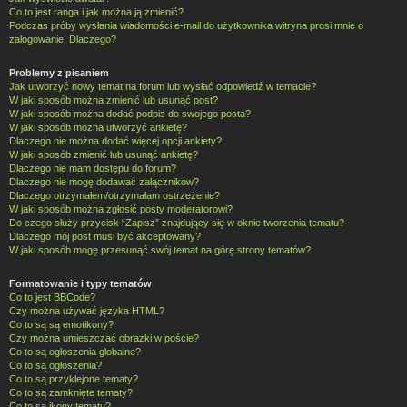
Co to jest ranga i jak można ją zmienić?
Podczas próby wysłania wiadomości e-mail do użytkownika witryna prosi mnie o
zalogowanie. Dlaczego?
Problemy z pisaniem
Jak utworzyć nowy temat na forum lub wysłać odpowiedź w temacie?
W jaki sposób można zmienić lub usunąć post?
W jaki sposób można dodać podpis do swojego posta?
W jaki sposób można utworzyć ankietę?
Dlaczego nie można dodać więcej opcji ankiety?
W jaki sposób zmienić lub usunąć ankietę?
Dlaczego nie mam dostępu do forum?
Dlaczego nie mogę dodawać załączników?
Dlaczego otrzymałem/otrzymałam ostrzeżenie?
W jaki sposób można zgłosić posty moderatorowi?
Do czego służy przycisk “Zapisz” znajdujący się w oknie tworzenia tematu?
Dlaczego mój post musi być akceptowany?
W jaki sposób mogę przesunąć swój temat na górę strony tematów?
Formatowanie i typy tematów
Co to jest BBCode?
Czy można używać języka HTML?
Co to są są emotikony?
Czy można umieszczać obrazki w poście?
Co to są ogłoszenia globalne?
Co to są ogłoszenia?
Co to są przyklejone tematy?
Co to są zamknięte tematy?
Co to są ikony tematu?