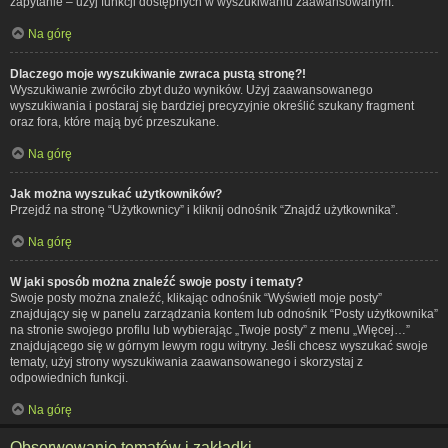
zapytanie – użyj funkcji dostępnych w wyszukiwaniu zaawansowanym.
Na górę
Dlaczego moje wyszukiwanie zwraca pustą stronę?!
Wyszukiwanie zwróciło zbyt dużo wyników. Użyj zaawansowanego
wyszukiwania i postaraj się bardziej precyzyjnie określić szukany fragment
oraz fora, które mają być przeszukane.
Na górę
Jak można wyszukać użytkowników?
Przejdź na stronę “Użytkownicy” i kliknij odnośnik “Znajdź użytkownika”.
Na górę
W jaki sposób można znaleźć swoje posty i tematy?
Swoje posty można znaleźć, klikając odnośnik “Wyświetl moje posty”
znajdujący się w panelu zarządzania kontem lub odnośnik “Posty użytkownika”
na stronie swojego profilu lub wybierając „Twoje posty” z menu „Więcej…”
znajdującego się w górnym lewym rogu witryny. Jeśli chcesz wyszukać swoje
tematy, użyj strony wyszukiwania zaawansowanego i skorzystaj z
odpowiednich funkcji.
Na górę
Obserwowanie tematów i zakładki