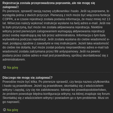
Rejestracja została przeprowadzona poprawnie, ale nie mogę się
zalogować!
Po pierwsze, sprawdź swoją nazwę użytkownika i hasło. Jeśli są poprawne, to
wystąpiła jedna z dwóch przyczyn. Pierwszą z nich może być włączona funkcja
COPPA, a w czasie rejestracji została podana informacja, że masz mniej niż 13
lat. Wówczas należy wykonać instrukcje wysłane na twój adres e-mail. Jeśli nie
to było przyczyną, być może nie została aktywowana rejestracja. Niektóre
witryny przed pierwszym zalogowaniem wymagają aktywowania rejestracji
przez osobę rejestrującą się lub przez administratora. Informacja o tym była
wyświetlona podczas rejestracji. Jeśli została wysłana do ciebie wiadomość e-
mail, postępuj zgodnie z zawartymi w niej instrukcjami. Jeżeli taka wiadomość
do ciebie nie dotarła, być może został podany nieprawidłowy adres e-mail lub
wiadomość została zatrzymana przez filtr antyspamowy. Jeśli na pewno
podany przez ciebie adres e-mail jest prawidłowy, spróbuj skontaktować się z
administratorem.
Na górę
Dlaczego nie mogę się zalogować?
Powodów może być kilka. Po pierwsze sprawdź, czy twoja nazwa użytkownika
i hasło są prawidłowe. Jeżeli są prawidłowe, skontaktuj się z właścicielem
witryny i zapytaj, czy cię nie zablokowano. Istnieje też prawdopodobieństwo,
że problem powoduje błędna konfiguracja witryny, na której znajduje się forum.
Skontaktuj się z właścicielem witryny i powiadom go o tym problemie. Musi on
go naprawić.
Na górę