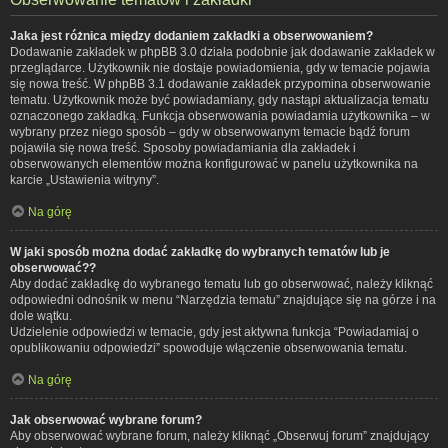
Jaka jest różnica między dodaniem zakładki a obserwowaniem?
Dodawanie zakładek w phpBB 3.0 działa podobnie jak dodawanie zakładek w
przeglądarce. Użytkownik nie dostaje powiadomienia, gdy w temacie pojawia
się nowa treść. W phpBB 3.1 dodawanie zakładek przypomina obserwowanie
tematu. Użytkownik może być powiadamiany, gdy nastąpi aktualizacja tematu
oznaczonego zakładką. Funkcja obserwowania powiadamia użytkownika – w
wybrany przez niego sposób – gdy w obserwowanym temacie bądź forum
pojawiła się nowa treść. Sposoby powiadamiania dla zakładek i
obserwowanych elementów można konfigurować w panelu użytkownika na
karcie „Ustawienia witryny”.
Na górę
W jaki sposób można dodać zakładkę do wybranych tematów lub je
obserwować??
Aby dodać zakładkę do wybranego tematu lub go obserwować, należy kliknąć
odpowiedni odnośnik w menu “Narzędzia tematu” znajdujące się na górze i na
dole wątku.
Udzielenie odpowiedzi w temacie, gdy jest aktywna funkcja “Powiadamiaj o
opublikowaniu odpowiedzi” spowoduje włączenie obserwowania tematu.
Na górę
Jak obserwować wybrane forum?
Aby obserwować wybrane forum, należy kliknąć „Obserwuj forum” znajdujący