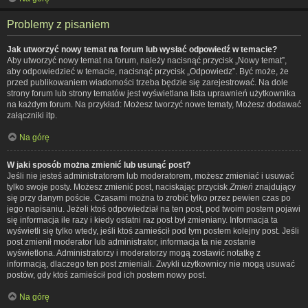
Problemy z pisaniem
Jak utworzyć nowy temat na forum lub wysłać odpowiedź w temacie?
Aby utworzyć nowy temat na forum, należy nacisnąć przycisk „Nowy temat”,
aby odpowiedzieć w temacie, nacisnąć przycisk „Odpowiedz”. Być może, że
przed publikowaniem wiadomości trzeba będzie się zarejestrować. Na dole
strony forum lub strony tematów jest wyświetlana lista uprawnień użytkownika
na każdym forum. Na przykład: Możesz tworzyć nowe tematy, Możesz dodawać
załączniki itp.
Na górę
W jaki sposób można zmienić lub usunąć post?
Jeśli nie jesteś administratorem lub moderatorem, możesz zmieniać i usuwać
tylko swoje posty. Możesz zmienić post, naciskając przycisk
Zmień
znajdujący
się przy danym poście. Czasami można to zrobić tylko przez pewien czas po
jego napisaniu. Jeżeli ktoś odpowiedział na ten post, pod twoim postem pojawi
się informacja ile razy i kiedy ostatni raz post był zmieniany. Informacja ta
wyświetli się tylko wtedy, jeśli ktoś zamieścił pod tym postem kolejny post. Jeśli
post zmienił moderator lub administrator, informacja ta nie zostanie
wyświetlona. Administratorzy i moderatorzy mogą zostawić notatkę z
informacją, dlaczego ten post zmieniali. Zwykli użytkownicy nie mogą usuwać
postów, gdy ktoś zamieścił pod ich postem nowy post.
Na górę