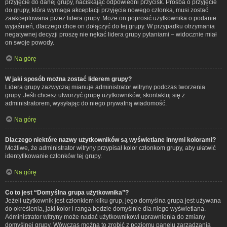
przyjęcie do danej grupy, naciskając odpowiedni przycisk. Prośba o przyjęcie
do grupy, która wymaga akceptacji przyjęcia nowego członka, musi zostać
zaakceptowana przez lidera grupy. Może on poprosić użytkownika o podanie
wyjaśnień, dlaczego chce on dołączyć do tej grupy. W przypadku otrzymania
negatywnej decyzji proszę nie nękać lidera grupy pytaniami – widocznie miał
on swoje powody.
Na górę
W jaki sposób można zostać liderem grupy?
Lidera grupy zazwyczaj mianuje administrator witryny podczas tworzenia
grupy. Jeśli chcesz utworzyć grupę użytkowników, skontaktuj się z
administratorem, wysyłając do niego prywatną wiadomość.
Na górę
Dlaczego niektóre nazwy użytkowników są wyświetlane innymi kolorami?
Możliwe, że administrator witryny przypisał kolor członkom grupy, aby ułatwić
identyfikowanie członków tej grupy.
Na górę
Co to jest “Domyślna grupa użytkownika”?
Jeżeli użytkownik jest członkiem kilku grup, jego domyślna grupa jest używana
do określenia, jaki kolor i ranga będzie domyślnie dla niego wyświetlana.
Administrator witryny może nadać użytkownikowi uprawnienia do zmiany
domyślnej grupy. Wówczas można to zrobić z poziomu panelu zarządzania