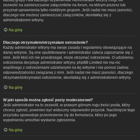
zezwolić na zamieszczanie załączników na forum, na którym piszesz lub
przyznał uprawnienia tylko niektórym grupom. Jeśli nadal nie masz jasności,
dlaczego nie możesz zamieszczać załączników, skontaktuj się z
administratorem witryny.
Na górę
Dlaczego otrzymałem/otrzymałam ostrzeżenie?
Każdy administrator witryny ma swoje zasady i regulaminy obowiązujące na
danej witrynie. Są one opublikowane i administrator zaleca zapoznanie się z
nimi. Jeśli ktoś ich nie przestrzegał, może otrzymać ostrzeżenie. O udzieleniu
ostrzeżenia decyduje administrator witryny. phpBB Limited nie ma nic
wspólnego z ostrzeżeniami udzielanymi na tej witrynie i nie ponosi żadnej
odpowiedzialności związanej z nimi. Jeśli nadal nie masz jasności, dlaczego
otrzymałeś/otrzymałaś ostrzeżenie, skontaktuj się z administratorem witryny.
Na górę
W jaki sposób można zgłosić posty moderatorowi?
Jeśli administrator na to zezwolił, w prawym górnym rogu treści posta, który
chcesz zgłosić, powinien być widoczny odpowiedni przycisk. Naciśnięcie tego
przycisku spowoduje przeniesienie cię do formularza, który po jego
wypełnieniu umożliwi wysłanie zgłoszenia.
Na górę