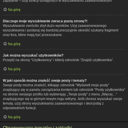
zapytanie – użyj funkcji dostępnych w wyszukiwaniu zaawansowanym.
Na górę
Dlaczego moje wyszukiwanie zwraca pustą stronę?!
Wyszukiwanie zwróciło zbyt dużo wyników. Użyj zaawansowanego
wyszukiwania i postaraj się bardziej precyzyjnie określić szukany fragment
oraz fora, które mają być przeszukane.
Na górę
Jak można wyszukać użytkowników?
Przejdź na stronę “Użytkownicy” i kliknij odnośnik “Znajdź użytkownika”.
Na górę
W jaki sposób można znaleźć swoje posty i tematy?
Swoje posty można znaleźć, klikając odnośnik “Wyświetl moje posty”
znajdujący się w panelu zarządzania kontem lub odnośnik “Posty użytkownika”
na stronie swojego profilu lub wybierając „Twoje posty” z menu „Więcej…”
znajdującego się w górnym lewym rogu witryny. Jeśli chcesz wyszukać swoje
tematy, użyj strony wyszukiwania zaawansowanego i skorzystaj z
odpowiednich funkcji.
Na górę
Obserwowanie tematów i zakładki