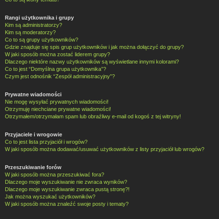
Rangi użytkownika i grupy
Kim są administratorzy?
Kim są moderatorzy?
Co to są grupy użytkowników?
Gdzie znajduje się spis grup użytkowników i jak można dołączyć do grupy?
W jaki sposób można zostać liderem grupy?
Dlaczego niektóre nazwy użytkowników są wyświetlane innymi kolorami?
Co to jest “Domyślna grupa użytkownika”?
Czym jest odnośnik “Zespół administracyjny”?
Prywatne wiadomości
Nie mogę wysyłać prywatnych wiadomości!
Otrzymuję niechciane prywatne wiadomości!
Otrzymałem/otrzymałam spam lub obraźliwy e-mail od kogoś z tej witryny!
Przyjaciele i wrogowie
Co to jest lista przyjaciół i wrogów?
W jaki sposób można dodawać/usuwać użytkowników z listy przyjaciół lub wrogów?
Przeszukiwanie forów
W jaki sposób można przeszukiwać fora?
Dlaczego moje wyszukiwanie nie zwraca wyników?
Dlaczego moje wyszukiwanie zwraca pustą stronę?!
Jak można wyszukać użytkowników?
W jaki sposób można znaleźć swoje posty i tematy?