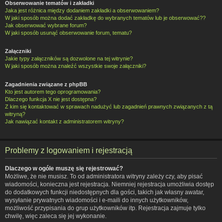
Obserwowanie tematów i zakładki
Jaka jest różnica między dodaniem zakładki a obserwowaniem?
W jaki sposób można dodać zakładkę do wybranych tematów lub je obserwować??
Jak obserwować wybrane forum?
W jaki sposób usunąć obserwowanie forum, tematu?
Załączniki
Jakie typy załączników są dozwolone na tej witrynie?
W jaki sposób można znaleźć wszystkie swoje załączniki?
Zagadnienia związane z phpBB
Kto jest autorem tego oprogramowania?
Dlaczego funkcja X nie jest dostępna?
Z kim się kontaktować w sprawach nadużyć lub zagadnień prawnych związanych z tą
witryną?
Jak nawiązać kontakt z administratorem witryny?
Problemy z logowaniem i rejestracją
Dlaczego w ogóle muszę się rejestrować?
Możliwe, że nie musisz. To od administratora witryny zależy czy, aby pisać
wiadomości, konieczna jest rejestracja. Niemniej rejestracja umożliwia dostęp
do dodatkowych funkcji niedostępnych dla gości, takich jak własny awatar,
wysyłanie prywatnych wiadomości i e-maili do innych użytkowników,
możliwość przypisania do grup użytkowników itp. Rejestracja zajmuje tylko
chwilę, więc zaleca się jej wykonanie.