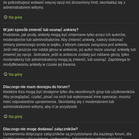
że potrzebujesz wstawić więcej opcji niż dozwolony limit, skontaktuj się z
administratorem witryny.
Na górę
W jaki sposób zmienić lub usunąć ankietę?
Podobnie, jak posty, ankiety mogą być zmieniane tylko przez ich autorów,
moderatorów lub administratorów. Aby zmienić ankietę, należy dokonać
zmiany pierwszego posta w wątku, z którym zawsze związana jest ankieta.
Jeśli nikt jeszcze nie oddał głosu w ankiecie, jej autor może usunąć ankietę lub
zmienić jej opcje. Jednakże, jeśli w ankiecie zostały już oddane głosy, tylko
moderatorzy lub administratorzy mogą ją zmienić, lub usunąć. Zapobiega to
modyfikowaniu ankiety w czasie jej trwania.
Na górę
Dlaczego nie mam dostępu do forum?
Niektóre fora mogą być dostępne tylko dla określonych grup lub użytkowników.
Aby przeglądać, czytać, pisać na nich lub wykonywać inne operacje, musisz
mieć odpowiednie uprawnienia. Skontaktuj się z moderatorem lub
administratorem witryny, aby ci je przydzielił.
Na górę
Dlaczego nie mogę dodawać załączników?
Uprawnienia dotyczące załączników są przydzielane dla każdego forum, dla
każdej grupy i dla każdego użytkownika. Administrator witryny mógł nie