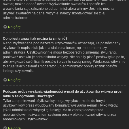
awatar, można dodać awatar. Wyświetlanie awatarów i sposób ich
wyświetlania są uzależnione od administratora witryny. Jeśli nie można
używać awatarów na danej witrynie, należy skontaktować się z jej
administratorem.
Na górę
Co to jest ranga i jak można ją zmienić?
Rangi wyświetlane pod nazwami użytkowników oznaczają, ile postów dany
użytkownik napisał lub jaki ma status na forum, np. moderatora czy
administratora. Użytkownicy nie mogą bezpośrednio zmieniać stylu rang,
ponieważ ustawia je administrator witryny. Nie należy pisać postów tylko po to,
aby zwiększyć swój licznik postów i przez to swoją rangę. Większość witryn nie
toleruje takich działań i moderator lub administrator obniży licznik postów
takiego użytkownika.
Na górę
Podczas próby wysłania wiadomości e-mail do użytkownika witryna prosi
mnie o zalogowanie. Dlaczego?
Tylko zarejestrowani użytkownicy mogą wysyłać e-maile do innych
użytkowników przez wbudowany formularz wysyłania e-maili i tylko wtedy,
jeżeli administrator włączył tę funkcję. Ma to zabezpieczać przed
nieprawidłowym używaniem systemu poczty elektronicznej witryny przez
anonimowych użytkowników.
Na górę