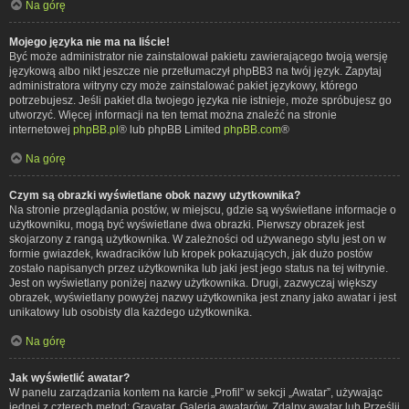
Na górę
Mojego języka nie ma na liście!
Być może administrator nie zainstalował pakietu zawierającego twoją wersję
językową albo nikt jeszcze nie przetłumaczył phpBB3 na twój język. Zapytaj
administratora witryny czy może zainstalować pakiet językowy, którego
potrzebujesz. Jeśli pakiet dla twojego języka nie istnieje, może spróbujesz go
utworzyć. Więcej informacji na ten temat można znaleźć na stronie
internetowej
phpBB.pl
® lub phpBB Limited
phpBB.com
®
Na górę
Czym są obrazki wyświetlane obok nazwy użytkownika?
Na stronie przeglądania postów, w miejscu, gdzie są wyświetlane informacje o
użytkowniku, mogą być wyświetlane dwa obrazki. Pierwszy obrazek jest
skojarzony z rangą użytkownika. W zależności od używanego stylu jest on w
formie gwiazdek, kwadracików lub kropek pokazujących, jak dużo postów
zostało napisanych przez użytkownika lub jaki jest jego status na tej witrynie.
Jest on wyświetlany poniżej nazwy użytkownika. Drugi, zazwyczaj większy
obrazek, wyświetlany powyżej nazwy użytkownika jest znany jako awatar i jest
unikatowy lub osobisty dla każdego użytkownika.
Na górę
Jak wyświetlić awatar?
W panelu zarządzania kontem na karcie „Profil” w sekcji „Awatar”, używając
jednej z czterech metod: Gravatar, Galeria awatarów, Zdalny awatar lub Prześlij