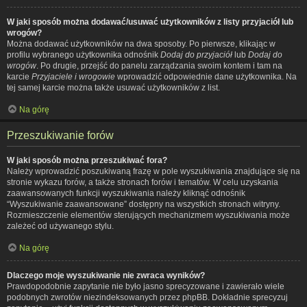
W jaki sposób można dodawać/usuwać użytkowników z listy przyjaciół lub
wrogów?
Można dodawać użytkowników na dwa sposoby. Po pierwsze, klikając w
profilu wybranego użytkownika odnośnik
Dodaj do przyjaciół
lub
Dodaj do
wrogów
. Po drugie, przejść do panelu zarządzania swoim kontem i tam na
karcie
Przyjaciele i wrogowie
wprowadzić odpowiednie dane użytkownika. Na
tej samej karcie można także usuwać użytkowników z list.
Na górę
Przeszukiwanie forów
W jaki sposób można przeszukiwać fora?
Należy wprowadzić poszukiwaną frazę w pole wyszukiwania znajdujące się na
stronie wykazu forów, a także stronach forów i tematów. W celu uzyskania
zaawansowanych funkcji wyszukiwania należy kliknąć odnośnik
“Wyszukiwanie zaawansowane” dostępny na wszystkich stronach witryny.
Rozmieszczenie elementów sterujących mechanizmem wyszukiwania może
zależeć od używanego stylu.
Na górę
Dlaczego moje wyszukiwanie nie zwraca wyników?
Prawdopodobnie zapytanie nie było jasno sprecyzowane i zawierało wiele
podobnych zwrotów niezindeksowanych przez phpBB. Dokładnie sprecyzuj