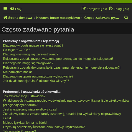
FAQ
Zarejestruj się
Zaloguj się
S
Strona domowa
Kresowe forum motocyklowe
Często zadawane pytania
z
Często zadawane pytania
u
k
Problemy z logowaniem i rejestracją
Dlaczego w ogóle muszę się rejestrować?
a
Co to jest COPPA?
j
Dlaczego nie mogę się zarejestrować?
Rejestracja została przeprowadzona poprawnie, ale nie mogę się zalogować!
Dlaczego nie mogę się zalogować?
Rejestracja została dokonana jakiś czas temu, ale teraz nie mogę się zalogować?!
Nie pamiętam hasła!
Dlaczego następuje automatyczne wylogowanie?
Jak działa funkcja “Usuń ciasteczka witryny”?
Preferencje i ustawienia użytkownika
Jak zmienić moje ustawienia?
W jaki sposób można zapobiec wyświetlaniu nazwy użytkownika na liście użytkowników
przeglądających forum?
Jest wyświetlany nieprawidłowy czas!
Została wykonana zmiana strefy czasowej, a nadal jest wyświetlany nieprawidłowy
czas!
Mojego języka nie ma na liście!
Czym są obrazki wyświetlane obok nazwy użytkownika?
Jak wyświetlić awatar?