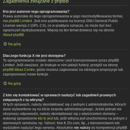
Zagadnienia związane z phpBB
Kto jest autorem tego oprogramowania?
Prawa autorskie do tego oprogramowania w jego niezmodyfikowanej formie,
ma
phpBB Limited
. Jest ono publikowane na licencji GNU General Public
License wersja 2 (GPL-2.0), co w praktyce oznacza, że może być bez
ograniczeń dystrybuowane. Więcej na ten temat dowiesz się na stronie
About phpBB
.
Na górę
Dlaczego funkcja X nie jest dostępna?
To oprogramowanie zostało stworzone i jest licencjonowane przez phpBB
Limited. Jeśli uważasz, że brakuje w nim jakiejś funkcji, przejdź na stronę
phpBB Ideas Centre
, gdzie możesz zagłosować na istniejące propozycje lub
zaproponować nowe funkcje.
Na górę
Z kim się kontaktować w sprawach nadużyć lub zagadnień prawnych
związanych z tą witryną?
W tych sprawach, należy skontaktować się z jednym z administratorów, których
dane wyświetlone są na liście zespołu administracyjnego. Jeżeli jednak nie
otrzymasz odpowiedzi, należy skontaktować się z właścicielem domeny –
wykonaj sprawdzenie
kto to jest
lub, jeśli witryna jest uruchomiona na jednym z
darmowych serwisów, np. Yahoo!, free.fr, f2s.com, itp., z kierownictwem lub
wydziałem nadużyć tego serwisu. Absolutnie
nie należy
do kompetencji phpBB