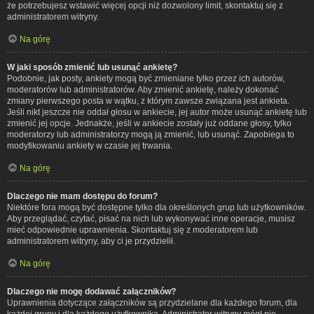
że potrzebujesz wstawić więcej opcji niż dozwolony limit, skontaktuj się z
administratorem witryny.
Na górę
W jaki sposób zmienić lub usunąć ankietę?
Podobnie, jak posty, ankiety mogą być zmieniane tylko przez ich autorów,
moderatorów lub administratorów. Aby zmienić ankietę, należy dokonać
zmiany pierwszego posta w wątku, z którym zawsze związana jest ankieta.
Jeśli nikt jeszcze nie oddał głosu w ankiecie, jej autor może usunąć ankietę lub
zmienić jej opcje. Jednakże, jeśli w ankiecie zostały już oddane głosy, tylko
moderatorzy lub administratorzy mogą ją zmienić, lub usunąć. Zapobiega to
modyfikowaniu ankiety w czasie jej trwania.
Na górę
Dlaczego nie mam dostępu do forum?
Niektóre fora mogą być dostępne tylko dla określonych grup lub użytkowników.
Aby przeglądać, czytać, pisać na nich lub wykonywać inne operacje, musisz
mieć odpowiednie uprawnienia. Skontaktuj się z moderatorem lub
administratorem witryny, aby ci je przydzielił.
Na górę
Dlaczego nie mogę dodawać załączników?
Uprawnienia dotyczące załączników są przydzielane dla każdego forum, dla
każdej grupy i dla każdego użytkownika. Administrator witryny mógł nie