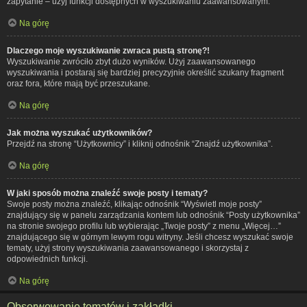
zapytanie – użyj funkcji dostępnych w wyszukiwaniu zaawansowanym.
Na górę
Dlaczego moje wyszukiwanie zwraca pustą stronę?!
Wyszukiwanie zwróciło zbyt dużo wyników. Użyj zaawansowanego
wyszukiwania i postaraj się bardziej precyzyjnie określić szukany fragment
oraz fora, które mają być przeszukane.
Na górę
Jak można wyszukać użytkowników?
Przejdź na stronę “Użytkownicy” i kliknij odnośnik “Znajdź użytkownika”.
Na górę
W jaki sposób można znaleźć swoje posty i tematy?
Swoje posty można znaleźć, klikając odnośnik “Wyświetl moje posty”
znajdujący się w panelu zarządzania kontem lub odnośnik “Posty użytkownika”
na stronie swojego profilu lub wybierając „Twoje posty” z menu „Więcej…”
znajdującego się w górnym lewym rogu witryny. Jeśli chcesz wyszukać swoje
tematy, użyj strony wyszukiwania zaawansowanego i skorzystaj z
odpowiednich funkcji.
Na górę
Obserwowanie tematów i zakładki