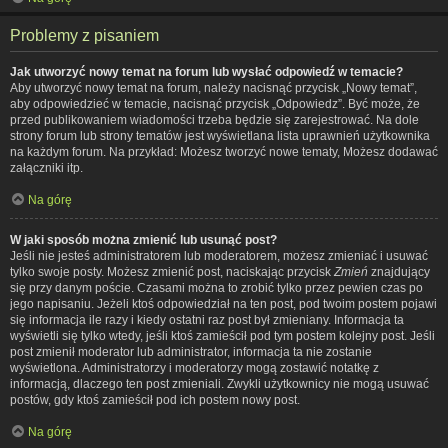
Problemy z pisaniem
Jak utworzyć nowy temat na forum lub wysłać odpowiedź w temacie?
Aby utworzyć nowy temat na forum, należy nacisnąć przycisk „Nowy temat”,
aby odpowiedzieć w temacie, nacisnąć przycisk „Odpowiedz”. Być może, że
przed publikowaniem wiadomości trzeba będzie się zarejestrować. Na dole
strony forum lub strony tematów jest wyświetlana lista uprawnień użytkownika
na każdym forum. Na przykład: Możesz tworzyć nowe tematy, Możesz dodawać
załączniki itp.
Na górę
W jaki sposób można zmienić lub usunąć post?
Jeśli nie jesteś administratorem lub moderatorem, możesz zmieniać i usuwać
tylko swoje posty. Możesz zmienić post, naciskając przycisk
Zmień
znajdujący
się przy danym poście. Czasami można to zrobić tylko przez pewien czas po
jego napisaniu. Jeżeli ktoś odpowiedział na ten post, pod twoim postem pojawi
się informacja ile razy i kiedy ostatni raz post był zmieniany. Informacja ta
wyświetli się tylko wtedy, jeśli ktoś zamieścił pod tym postem kolejny post. Jeśli
post zmienił moderator lub administrator, informacja ta nie zostanie
wyświetlona. Administratorzy i moderatorzy mogą zostawić notatkę z
informacją, dlaczego ten post zmieniali. Zwykli użytkownicy nie mogą usuwać
postów, gdy ktoś zamieścił pod ich postem nowy post.
Na górę