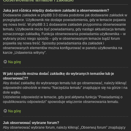
Jaka jest różnica między dodaniem zakładki a obserwowaniem?
Dodawanie zakładek w phpBB 3.0 działa podobnie jak dodawanie zakładek w
przeglądarce. Użytkownik nie dostaje powiadomienia, gdy w temacie pojawia
się nowa treść. W phpBB 3.1 dodawanie zakładek przypomina obserwowanie
tematu. Użytkownik może być powiadamiany, gdy nastąpi aktualizacja tematu
oznaczonego zakładką. Funkcja obserwowania powiadamia użytkownika – w
wybrany przez niego sposób – gdy w obserwowanym temacie bądź forum
pojawiła się nowa treść. Sposoby powiadamiania dla zakładek i
obserwowanych elementów można konfigurować w panelu użytkownika na
karcie „Ustawienia witryny”.
Na górę
W jaki sposób można dodać zakładkę do wybranych tematów lub je
obserwować??
Aby dodać zakładkę do wybranego tematu lub go obserwować, należy kliknąć
odpowiedni odnośnik w menu “Narzędzia tematu” znajdujące się na górze i na
dole wątku.
Udzielenie odpowiedzi w temacie, gdy jest aktywna funkcja “Powiadamiaj o
opublikowaniu odpowiedzi” spowoduje włączenie obserwowania tematu.
Na górę
Jak obserwować wybrane forum?
Aby obserwować wybrane forum, należy kliknąć „Obserwuj forum” znajdujący