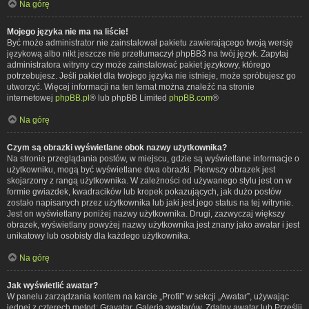
Na górę
Mojego języka nie ma na liście!
Być może administrator nie zainstalował pakietu zawierającego twoją wersję
językową albo nikt jeszcze nie przetłumaczył phpBB3 na twój język. Zapytaj
administratora witryny czy może zainstalować pakiet językowy, którego
potrzebujesz. Jeśli pakiet dla twojego języka nie istnieje, może spróbujesz go
utworzyć. Więcej informacji na ten temat można znaleźć na stronie
internetowej
phpBB.pl
® lub phpBB Limited
phpBB.com
®
Na górę
Czym są obrazki wyświetlane obok nazwy użytkownika?
Na stronie przeglądania postów, w miejscu, gdzie są wyświetlane informacje o
użytkowniku, mogą być wyświetlane dwa obrazki. Pierwszy obrazek jest
skojarzony z rangą użytkownika. W zależności od używanego stylu jest on w
formie gwiazdek, kwadracików lub kropek pokazujących, jak dużo postów
zostało napisanych przez użytkownika lub jaki jest jego status na tej witrynie.
Jest on wyświetlany poniżej nazwy użytkownika. Drugi, zazwyczaj większy
obrazek, wyświetlany powyżej nazwy użytkownika jest znany jako awatar i jest
unikatowy lub osobisty dla każdego użytkownika.
Na górę
Jak wyświetlić awatar?
W panelu zarządzania kontem na karcie „Profil” w sekcji „Awatar”, używając
jednej z czterech metod: Gravatar, Galeria awatarów, Zdalny awatar lub Prześlij