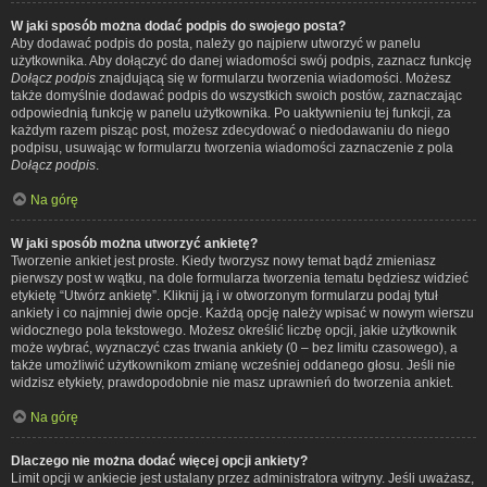
W jaki sposób można dodać podpis do swojego posta?
Aby dodawać podpis do posta, należy go najpierw utworzyć w panelu
użytkownika. Aby dołączyć do danej wiadomości swój podpis, zaznacz funkcję
Dołącz podpis
znajdującą się w formularzu tworzenia wiadomości. Możesz
także domyślnie dodawać podpis do wszystkich swoich postów, zaznaczając
odpowiednią funkcję w panelu użytkownika. Po uaktywnieniu tej funkcji, za
każdym razem pisząc post, możesz zdecydować o niedodawaniu do niego
podpisu, usuwając w formularzu tworzenia wiadomości zaznaczenie z pola
Dołącz podpis
.
Na górę
W jaki sposób można utworzyć ankietę?
Tworzenie ankiet jest proste. Kiedy tworzysz nowy temat bądź zmieniasz
pierwszy post w wątku, na dole formularza tworzenia tematu będziesz widzieć
etykietę “Utwórz ankietę”. Kliknij ją i w otworzonym formularzu podaj tytuł
ankiety i co najmniej dwie opcje. Każdą opcję należy wpisać w nowym wierszu
widocznego pola tekstowego. Możesz określić liczbę opcji, jakie użytkownik
może wybrać, wyznaczyć czas trwania ankiety (0 – bez limitu czasowego), a
także umożliwić użytkownikom zmianę wcześniej oddanego głosu. Jeśli nie
widzisz etykiety, prawdopodobnie nie masz uprawnień do tworzenia ankiet.
Na górę
Dlaczego nie można dodać więcej opcji ankiety?
Limit opcji w ankiecie jest ustalany przez administratora witryny. Jeśli uważasz,