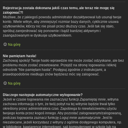
Rejestracja została dokonana jakiś czas temu, ale teraz nie mogę się
zalogować?!
Możliwe, że z jakiegoś powodu administrator dezaktywował lub usunął twoje
konto. Wiele witryn, aby zmniejszyć rozmiar bazy danych, cyklicznie usuwa
użytkowników, którzy nic nie pisali przez dłuższy czas. Jeśli tak się stało,
spróbuj zarejestrować się ponownie i bądź bardziej aktywnym i
zaangażowanym w dyskusje użytkownikiem.
Na górę
Nie pamiętam hasła!
Zachowaj spokój! Twoje hasło wprawdzie nie może zostać odzyskane, ale bez
problemu może zostać zresetowane. Przejdź na stronę logowania i kliknij
odnośnik “Nie pamiętam hasła”. Postępuj zgodnie z instrukcjami, a
prawdopodobnie niedługo znów będziesz móc się zalogować.
Na górę
Dlaczego następuje automatyczne wylogowanie?
Jeżeli w czasie logowania nie zaznaczysz funkcji
Zapamiętaj mnie
, witryna
zachowa informację o tym, że twój pobyt na tej witrynie będzie trwał tylko
określony przez administratora czas. Zapobiega to niewłaściwemu użyciu
twojego konta przez kogoś innego. Aby pozostać zalogowanym/zalogowaną,
podczas logowania zaznacz funkcję
Loguj mnie automatycznie
. Jest to
niezalecane, jeżeli korzystasz z witryny z ogólnie dostępnego komputera, np.
w bibliotece, kawiarence internetowej, sali komputerowej w szkole lub na