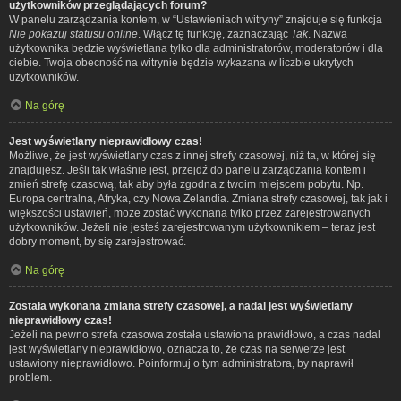
użytkowników przeglądających forum?
W panelu zarządzania kontem, w “Ustawieniach witryny” znajduje się funkcja
Nie pokazuj statusu online
. Włącz tę funkcję, zaznaczając
Tak
. Nazwa
użytkownika będzie wyświetlana tylko dla administratorów, moderatorów i dla
ciebie. Twoja obecność na witrynie będzie wykazana w liczbie ukrytych
użytkowników.
Na górę
Jest wyświetlany nieprawidłowy czas!
Możliwe, że jest wyświetlany czas z innej strefy czasowej, niż ta, w której się
znajdujesz. Jeśli tak właśnie jest, przejdź do panelu zarządzania kontem i
zmień strefę czasową, tak aby była zgodna z twoim miejscem pobytu. Np.
Europa centralna, Afryka, czy Nowa Zelandia. Zmiana strefy czasowej, tak jak i
większości ustawień, może zostać wykonana tylko przez zarejestrowanych
użytkowników. Jeżeli nie jesteś zarejestrowanym użytkownikiem – teraz jest
dobry moment, by się zarejestrować.
Na górę
Została wykonana zmiana strefy czasowej, a nadal jest wyświetlany
nieprawidłowy czas!
Jeżeli na pewno strefa czasowa została ustawiona prawidłowo, a czas nadal
jest wyświetlany nieprawidłowo, oznacza to, że czas na serwerze jest
ustawiony nieprawidłowo. Poinformuj o tym administratora, by naprawił
problem.