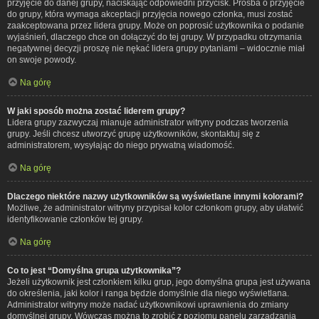
przyjęcie do danej grupy, naciskając odpowiedni przycisk. Prośba o przyjęcie
do grupy, która wymaga akceptacji przyjęcia nowego członka, musi zostać
zaakceptowana przez lidera grupy. Może on poprosić użytkownika o podanie
wyjaśnień, dlaczego chce on dołączyć do tej grupy. W przypadku otrzymania
negatywnej decyzji proszę nie nękać lidera grupy pytaniami – widocznie miał
on swoje powody.
Na górę
W jaki sposób można zostać liderem grupy?
Lidera grupy zazwyczaj mianuje administrator witryny podczas tworzenia
grupy. Jeśli chcesz utworzyć grupę użytkowników, skontaktuj się z
administratorem, wysyłając do niego prywatną wiadomość.
Na górę
Dlaczego niektóre nazwy użytkowników są wyświetlane innymi kolorami?
Możliwe, że administrator witryny przypisał kolor członkom grupy, aby ułatwić
identyfikowanie członków tej grupy.
Na górę
Co to jest “Domyślna grupa użytkownika”?
Jeżeli użytkownik jest członkiem kilku grup, jego domyślna grupa jest używana
do określenia, jaki kolor i ranga będzie domyślnie dla niego wyświetlana.
Administrator witryny może nadać użytkownikowi uprawnienia do zmiany
domyślnej grupy. Wówczas można to zrobić z poziomu panelu zarządzania