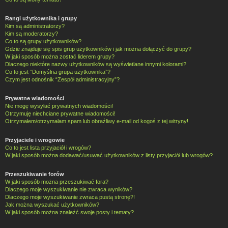
Rangi użytkownika i grupy
Kim są administratorzy?
Kim są moderatorzy?
Co to są grupy użytkowników?
Gdzie znajduje się spis grup użytkowników i jak można dołączyć do grupy?
W jaki sposób można zostać liderem grupy?
Dlaczego niektóre nazwy użytkowników są wyświetlane innymi kolorami?
Co to jest “Domyślna grupa użytkownika”?
Czym jest odnośnik “Zespół administracyjny”?
Prywatne wiadomości
Nie mogę wysyłać prywatnych wiadomości!
Otrzymuję niechciane prywatne wiadomości!
Otrzymałem/otrzymałam spam lub obraźliwy e-mail od kogoś z tej witryny!
Przyjaciele i wrogowie
Co to jest lista przyjaciół i wrogów?
W jaki sposób można dodawać/usuwać użytkowników z listy przyjaciół lub wrogów?
Przeszukiwanie forów
W jaki sposób można przeszukiwać fora?
Dlaczego moje wyszukiwanie nie zwraca wyników?
Dlaczego moje wyszukiwanie zwraca pustą stronę?!
Jak można wyszukać użytkowników?
W jaki sposób można znaleźć swoje posty i tematy?