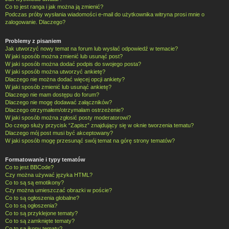
Co to jest ranga i jak można ją zmienić?
Podczas próby wysłania wiadomości e-mail do użytkownika witryna prosi mnie o
zalogowanie. Dlaczego?
Problemy z pisaniem
Jak utworzyć nowy temat na forum lub wysłać odpowiedź w temacie?
W jaki sposób można zmienić lub usunąć post?
W jaki sposób można dodać podpis do swojego posta?
W jaki sposób można utworzyć ankietę?
Dlaczego nie można dodać więcej opcji ankiety?
W jaki sposób zmienić lub usunąć ankietę?
Dlaczego nie mam dostępu do forum?
Dlaczego nie mogę dodawać załączników?
Dlaczego otrzymałem/otrzymałam ostrzeżenie?
W jaki sposób można zgłosić posty moderatorowi?
Do czego służy przycisk “Zapisz” znajdujący się w oknie tworzenia tematu?
Dlaczego mój post musi być akceptowany?
W jaki sposób mogę przesunąć swój temat na górę strony tematów?
Formatowanie i typy tematów
Co to jest BBCode?
Czy można używać języka HTML?
Co to są są emotikony?
Czy można umieszczać obrazki w poście?
Co to są ogłoszenia globalne?
Co to są ogłoszenia?
Co to są przyklejone tematy?
Co to są zamknięte tematy?
Co to są ikony tematu?