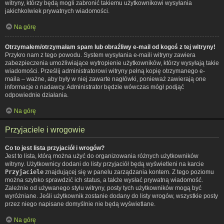
witryny, którzy będą mogli zabronić takiemu użytkownikowi wysyłania
jakichkolwiek prywatnych wiadomości.
Na górę
Otrzymałem/otrzymałam spam lub obraźliwy e-mail od kogoś z tej witryny!
Przykro nam z tego powodu. System wysyłania e-maili witryny zawiera
zabezpieczenia umożliwiające wytropienie użytkowników, którzy wysyłają takie
wiadomości. Prześlij administratorowi witryny pełną kopię otrzymanego e-
maila – ważne, aby były w niej zawarte nagłówki, ponieważ zawierają one
informacje o nadawcy. Administrator będzie wówczas mógł podjąć
odpowiednie działania.
Na górę
Przyjaciele i wrogowie
Co to jest lista przyjaciół i wrogów?
Jest to lista, którą można użyć do organizowania różnych użytkowników
witryny. Użytkownicy dodani do listy przyjaciół będą wyświetleni na karcie
Przyjaciele
znajdującej się w panelu zarządzania kontem. Z tego poziomu
można szybko sprawdzić ich status, a także wysłać prywatną wiadomość.
Zależnie od używanego stylu witryny, posty tych użytkowników mogą być
wyróżniane. Jeśli użytkownik zostanie dodany do listy wrogów, wszystkie posty
przez niego napisane domyślnie nie będą wyświetlane.
Na górę