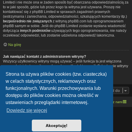
Limited i nie może ona w żaden sposób być obarczana odpowiedzialnością za
to w jaki sposób, gdzie lub przez kogo ta witryna jest używana. Proszę nie
kontaktować się z phpBB Limited w sprawach zagadnień prawnych
(wstrzymania i zaniechania, odpowiedzialności, szkalujących komentarzy itp.)
bezpośrednio nie związanych
z witryną phpBB.com lub oprogramowaniem
phpBB samym w sobie. Jeśli do phpBB Limited zostanie wysłana wiadomość
dotycząca
innych podmiotów
używających tego oprogramowania, nie należy
oczekiwać odpowiedzi, lub zostanie udzielona odpowiedź lakoniczna.
Na górę
Jak nawiązać kontakt z administratorem witryny?
Wszyscy użytkownicy witryny mogą używać – jeśli funkcja ta jest włączona
przez administratora witryny – formularza „Kontakt z nami”. Członkowie witryny
mogą także używać odnośnika „Zespół administracyjny”.
Strona ta używa plików cookies (tzw. ciasteczka)
Na górę
w celach statystycznych, reklamowych oraz
funkcjonalnych. Warunki przechowywania lub
Przejdź do
dostępu do plików cookies można określić w
ustawieniach przeglądarki internetowej.
Strona domowa
Kresowe forum motocyklowe
Kontakt z nami
Dowiedz się więcej
Lucid Lime style created by
Melvin García
Co-Author:
MannixMD
Style Version: 1.1.9
Akceptuję!
Technologię dostarcza
phpBB
® Forum Software © phpBB Limited
Polski pakiet językowy dostarcza
phpBB.pl