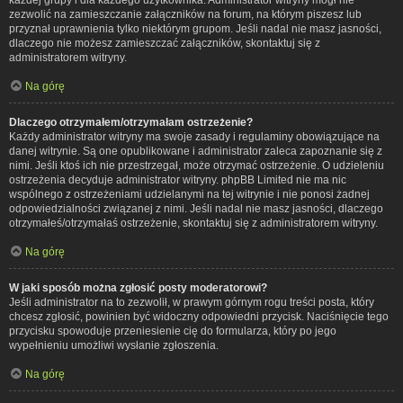
zezwolić na zamieszczanie załączników na forum, na którym piszesz lub
przyznał uprawnienia tylko niektórym grupom. Jeśli nadal nie masz jasności,
dlaczego nie możesz zamieszczać załączników, skontaktuj się z
administratorem witryny.
Na górę
Dlaczego otrzymałem/otrzymałam ostrzeżenie?
Każdy administrator witryny ma swoje zasady i regulaminy obowiązujące na
danej witrynie. Są one opublikowane i administrator zaleca zapoznanie się z
nimi. Jeśli ktoś ich nie przestrzegał, może otrzymać ostrzeżenie. O udzieleniu
ostrzeżenia decyduje administrator witryny. phpBB Limited nie ma nic
wspólnego z ostrzeżeniami udzielanymi na tej witrynie i nie ponosi żadnej
odpowiedzialności związanej z nimi. Jeśli nadal nie masz jasności, dlaczego
otrzymałeś/otrzymałaś ostrzeżenie, skontaktuj się z administratorem witryny.
Na górę
W jaki sposób można zgłosić posty moderatorowi?
Jeśli administrator na to zezwolił, w prawym górnym rogu treści posta, który
chcesz zgłosić, powinien być widoczny odpowiedni przycisk. Naciśnięcie tego
przycisku spowoduje przeniesienie cię do formularza, który po jego
wypełnieniu umożliwi wysłanie zgłoszenia.
Na górę