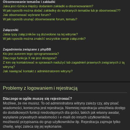
Obserwowanie tematów i zakładki
Jaka jest różnica między dodaniem zakładki a obserwowaniem?
W jaki sposób można dodać zakładkę do wybranych tematów lub je obserwować??
Jak obserwować wybrane forum?
W jaki sposób usunąć obserwowanie forum, tematu?
Załączniki
Jakie typy załączników są dozwolone na tej witrynie?
W jaki sposób można znaleźć wszystkie swoje załączniki?
Zagadnienia związane z phpBB
Kto jest autorem tego oprogramowania?
Dlaczego funkcja X nie jest dostępna?
Z kim się kontaktować w sprawach nadużyć lub zagadnień prawnych związanych z tą
witryną?
Jak nawiązać kontakt z administratorem witryny?
Problemy z logowaniem i rejestracją
Dlaczego w ogóle muszę się rejestrować?
Możliwe, że nie musisz. To od administratora witryny zależy czy, aby pisać
wiadomości, konieczna jest rejestracja. Niemniej rejestracja umożliwia dostęp
do dodatkowych funkcji niedostępnych dla gości, takich jak własny awatar,
wysyłanie prywatnych wiadomości i e-maili do innych użytkowników,
możliwość przypisania do grup użytkowników itp. Rejestracja zajmuje tylko
chwilę, więc zaleca się jej wykonanie.