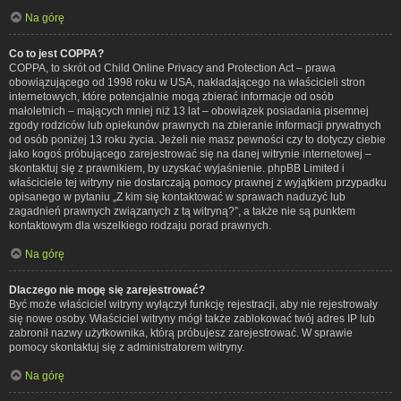
Na górę
Co to jest COPPA?
COPPA, to skrót od Child Online Privacy and Protection Act – prawa
obowiązującego od 1998 roku w USA, nakładającego na właścicieli stron
internetowych, które potencjalnie mogą zbierać informacje od osób
małoletnich – mających mniej niż 13 lat – obowiązek posiadania pisemnej
zgody rodziców lub opiekunów prawnych na zbieranie informacji prywatnych
od osób poniżej 13 roku życia. Jeżeli nie masz pewności czy to dotyczy ciebie
jako kogoś próbującego zarejestrować się na danej witrynie internetowej –
skontaktuj się z prawnikiem, by uzyskać wyjaśnienie. phpBB Limited i
właściciele tej witryny nie dostarczają pomocy prawnej z wyjątkiem przypadku
opisanego w pytaniu „Z kim się kontaktować w sprawach nadużyć lub
zagadnień prawnych związanych z tą witryną?”, a także nie są punktem
kontaktowym dla wszelkiego rodzaju porad prawnych.
Na górę
Dlaczego nie mogę się zarejestrować?
Być może właściciel witryny wyłączył funkcję rejestracji, aby nie rejestrowały
się nowe osoby. Właściciel witryny mógł także zablokować twój adres IP lub
zabronił nazwy użytkownika, którą próbujesz zarejestrować. W sprawie
pomocy skontaktuj się z administratorem witryny.
Na górę