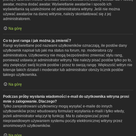
awatar, można dodać awatar. Wyświetlanie awatarów i sposób ich
wyświetlania są uzależnione od administratora witryny. Jeśli nie można
używać awatarów na danej witrynie, należy skontaktować się z jej
administratorem.
Na górę
Co to jest ranga i jak można ją zmienić?
Rangi wyświetlane pod nazwami użytkowników oznaczają, ile postów dany
użytkownik napisał lub jaki ma status na forum, np. moderatora czy
administratora. Użytkownicy nie mogą bezpośrednio zmieniać stylu rang,
ponieważ ustawia je administrator witryny. Nie należy pisać postów tylko po to,
aby zwiększyć swój licznik postów i przez to swoją rangę. Większość witryn nie
toleruje takich działań i moderator lub administrator obniży licznik postów
takiego użytkownika.
Na górę
Podczas próby wysłania wiadomości e-mail do użytkownika witryna prosi
mnie o zalogowanie. Dlaczego?
Tylko zarejestrowani użytkownicy mogą wysyłać e-maile do innych
użytkowników przez wbudowany formularz wysyłania e-maili i tylko wtedy,
jeżeli administrator włączył tę funkcję. Ma to zabezpieczać przed
nieprawidłowym używaniem systemu poczty elektronicznej witryny przez
anonimowych użytkowników.
Na górę