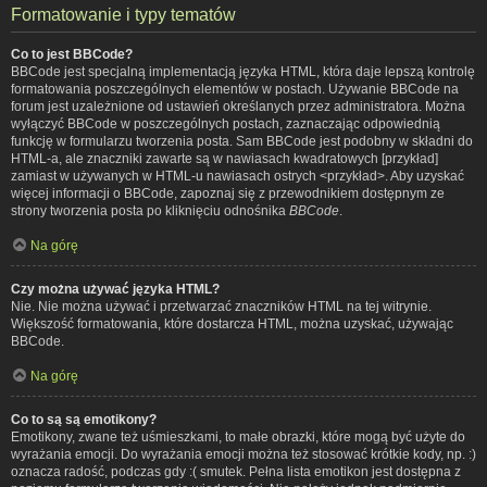
Formatowanie i typy tematów
Co to jest BBCode?
BBCode jest specjalną implementacją języka HTML, która daje lepszą kontrolę
formatowania poszczególnych elementów w postach. Używanie BBCode na
forum jest uzależnione od ustawień określanych przez administratora. Można
wyłączyć BBCode w poszczególnych postach, zaznaczając odpowiednią
funkcję w formularzu tworzenia posta. Sam BBCode jest podobny w składni do
HTML-a, ale znaczniki zawarte są w nawiasach kwadratowych [przykład]
zamiast w używanych w HTML-u nawiasach ostrych <przykład>. Aby uzyskać
więcej informacji o BBCode, zapoznaj się z przewodnikiem dostępnym ze
strony tworzenia posta po kliknięciu odnośnika
BBCode
.
Na górę
Czy można używać języka HTML?
Nie. Nie można używać i przetwarzać znaczników HTML na tej witrynie.
Większość formatowania, które dostarcza HTML, można uzyskać, używając
BBCode.
Na górę
Co to są są emotikony?
Emotikony, zwane też uśmieszkami, to małe obrazki, które mogą być użyte do
wyrażania emocji. Do wyrażania emocji można też stosować krótkie kody, np. :)
oznacza radość, podczas gdy :( smutek. Pełna lista emotikon jest dostępna z