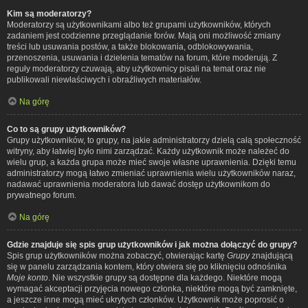
Kim są moderatorzy?
Moderatorzy są użytkownikami albo też grupami użytkowników, których
zadaniem jest codzienne przeglądanie forów. Mają oni możliwość zmiany
treści lub usuwania postów, a także blokowania, odblokowywania,
przenoszenia, usuwania i dzielenia tematów na forum, które moderują. Z
reguły moderatorzy czuwają, aby użytkownicy pisali na temat oraz nie
publikowali niewłaściwych i obraźliwych materiałów.
Na górę
Co to są grupy użytkowników?
Grupy użytkowników, to grupy, na jakie administratorzy dzielą całą społeczność
witryny, aby łatwiej było nimi zarządzać. Każdy użytkownik może należeć do
wielu grup, a każda grupa może mieć swoje własne uprawnienia. Dzięki temu
administratorzy mogą łatwo zmieniać uprawnienia wielu użytkowników naraz,
nadawać uprawnienia moderatora lub dawać dostęp użytkownikom do
prywatnego forum.
Na górę
Gdzie znajduje się spis grup użytkowników i jak można dołączyć do grupy?
Spis grup użytkowników można zobaczyć, otwierając kartę
Grupy
znajdującą
się w panelu zarządzania kontem, który otwiera się po kliknięciu odnośnika
Moje konto
. Nie wszystkie grupy są dostępne dla każdego. Niektóre mogą
wymagać akceptacji przyjęcia nowego członka, niektóre mogą być zamknięte,
a jeszcze inne mogą mieć ukrytych członków. Użytkownik może poprosić o