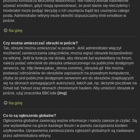
poziomu formularza tworzenia wiadomości. Nie należy jednak nadmiernie
używać emotikon, gdyż mogą spowodować, że post stanie się nieczytelny i
moderator może podjąć decyzję o ich usunięciu bądź też usunięciu całego
posta. Administrator witryny może określić dopuszczalny limit emotikon w
poście.
Na górę
Czy można umieszczać obrazki w poście?
Tak, obrazki można umieszczać w postach. Jeśli administrator włączył
możliwość zamieszczania załączników, można wgrać obrazek bezpośrednio
na witrynę. Jeśli ta funkcja nie działa, aby obrazek był wyświetlany na forum,
należy podać odnośnik do obrazka umieszczonego na publicznie dostępnym
serwerze, np. http://www.jakas_strona.com/moj_obrazek.gif. Nie można
podawać odnośników do obrazków zapisanych na prywatnym komputerze,
chyba że jest publicznie dostępnym serwerem ani do obrazków znajdujących
się na stronach wymagających autoryzacji, takich jak, np. skrzynki pocztowe na
Gmail lub Yahoo! oraz stronach chronionych hasłem. Aby umieścić obrazek w
poście, użyj znacznika BBCode
[img]
.
Na górę
Co to są ogłoszenia globalne?
Ogłoszenia globalne zawierają ważne informacje i należy zawsze je czytać. Są
one wyświetlane na górze każdego forum i w panelu zarządzania kontem
użytkownika. Uprawnienia zamieszczania ogłoszeń globalnych są nadawane
przez administratora witryny.