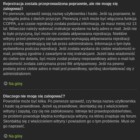
Rejestracja została przeprowadzona poprawnie, ale nie mogę się
zalogować!
Po pierwsze, sprawdź swoją nazwę użytkownika i hasło. Jeśli są poprawne, to
wystąpiła jedna z dwóch przyczyn. Pierwszą z nich może być włączona funkcja
COPPA, a w czasie rejestracji została podana informacja, że masz mniej niż 13
lat. Wówczas należy wykonać instrukcje wysłane na twój adres e-mail. Jeśli nie
to było przyczyną, być może nie została aktywowana rejestracja. Niektóre
witryny przed pierwszym zalogowaniem wymagają aktywowania rejestracji
przez osobę rejestrującą się lub przez administratora. Informacja o tym była
wyświetlona podczas rejestracji. Jeśli została wysłana do ciebie wiadomość e-
mail, postępuj zgodnie z zawartymi w niej instrukcjami. Jeżeli taka wiadomość
do ciebie nie dotarła, być może został podany nieprawidłowy adres e-mail lub
wiadomość została zatrzymana przez filtr antyspamowy. Jeśli na pewno
podany przez ciebie adres e-mail jest prawidłowy, spróbuj skontaktować się z
administratorem.
Na górę
Dlaczego nie mogę się zalogować?
Powodów może być kilka. Po pierwsze sprawdź, czy twoja nazwa użytkownika
i hasło są prawidłowe. Jeżeli są prawidłowe, skontaktuj się z właścicielem
witryny i zapytaj, czy cię nie zablokowano. Istnieje też prawdopodobieństwo,
że problem powoduje błędna konfiguracja witryny, na której znajduje się forum.
Skontaktuj się z właścicielem witryny i powiadom go o tym problemie. Musi on
go naprawić.
Na górę