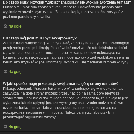
Do czego służy przycisk “Zapisz” znajdujący się w oknie tworzenia tematu?
Funkcja ta umożliwia zapisanie kopii roboczej i dokończenie pisania oraz
wysłanie w późniejszym czasie. Zapisaną kopię roboczą można wczytać z
poziomu panelu użytkownika.
Na górę
Dlaczego mój post musi być akceptowany?
Administrator witryny mógł zadecydować, że posty na danym forum wymagają
przejrzenia przed publikacją. Jest również możliwe, że administrator umieścił
cię w grupie, która ma ograniczenia publikowania postów polegające na
konieczności ich akceptowania przez moderatorów przed opublikowaniem na
forum. Aby uzyskać więcej informacji, skontaktuj się z administratorem witryny.
Na górę
W jaki sposób mogę przesunąć swój temat na górę strony tematów?
Klikając odnośnik “Przesuń temat w górę”, znajdujący się w widoku tematu
zazwyczaj na dole strony, możesz przesunąć go na samą górę pierwszej
strony forum. Jeśli nie widać takiego odnośnika, oznacza to, że funkcja ta jest
wyłączona lub nie upłynął jeszcze wymagany czas, zanim będzie możliwe
użycie tej funkcji. Innym, łatwym sposobem na przesunięcie tematu na
początek, jest napisanie w nim posta. Należy pamiętać, aby przy tym
przestrzegać regulaminu witryny.
Na górę