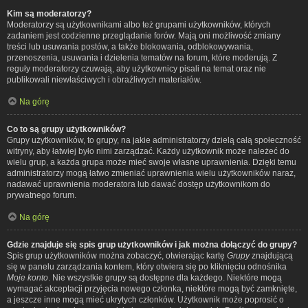
Kim są moderatorzy?
Moderatorzy są użytkownikami albo też grupami użytkowników, których
zadaniem jest codzienne przeglądanie forów. Mają oni możliwość zmiany
treści lub usuwania postów, a także blokowania, odblokowywania,
przenoszenia, usuwania i dzielenia tematów na forum, które moderują. Z
reguły moderatorzy czuwają, aby użytkownicy pisali na temat oraz nie
publikowali niewłaściwych i obraźliwych materiałów.
Na górę
Co to są grupy użytkowników?
Grupy użytkowników, to grupy, na jakie administratorzy dzielą całą społeczność
witryny, aby łatwiej było nimi zarządzać. Każdy użytkownik może należeć do
wielu grup, a każda grupa może mieć swoje własne uprawnienia. Dzięki temu
administratorzy mogą łatwo zmieniać uprawnienia wielu użytkowników naraz,
nadawać uprawnienia moderatora lub dawać dostęp użytkownikom do
prywatnego forum.
Na górę
Gdzie znajduje się spis grup użytkowników i jak można dołączyć do grupy?
Spis grup użytkowników można zobaczyć, otwierając kartę
Grupy
znajdującą
się w panelu zarządzania kontem, który otwiera się po kliknięciu odnośnika
Moje konto
. Nie wszystkie grupy są dostępne dla każdego. Niektóre mogą
wymagać akceptacji przyjęcia nowego członka, niektóre mogą być zamknięte,
a jeszcze inne mogą mieć ukrytych członków. Użytkownik może poprosić o