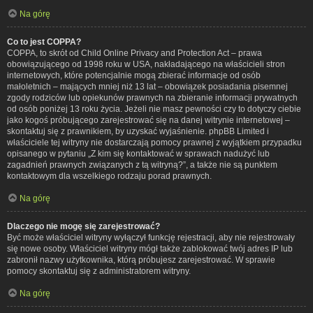
Na górę
Co to jest COPPA?
COPPA, to skrót od Child Online Privacy and Protection Act – prawa
obowiązującego od 1998 roku w USA, nakładającego na właścicieli stron
internetowych, które potencjalnie mogą zbierać informacje od osób
małoletnich – mających mniej niż 13 lat – obowiązek posiadania pisemnej
zgody rodziców lub opiekunów prawnych na zbieranie informacji prywatnych
od osób poniżej 13 roku życia. Jeżeli nie masz pewności czy to dotyczy ciebie
jako kogoś próbującego zarejestrować się na danej witrynie internetowej –
skontaktuj się z prawnikiem, by uzyskać wyjaśnienie. phpBB Limited i
właściciele tej witryny nie dostarczają pomocy prawnej z wyjątkiem przypadku
opisanego w pytaniu „Z kim się kontaktować w sprawach nadużyć lub
zagadnień prawnych związanych z tą witryną?”, a także nie są punktem
kontaktowym dla wszelkiego rodzaju porad prawnych.
Na górę
Dlaczego nie mogę się zarejestrować?
Być może właściciel witryny wyłączył funkcję rejestracji, aby nie rejestrowały
się nowe osoby. Właściciel witryny mógł także zablokować twój adres IP lub
zabronił nazwy użytkownika, którą próbujesz zarejestrować. W sprawie
pomocy skontaktuj się z administratorem witryny.
Na górę