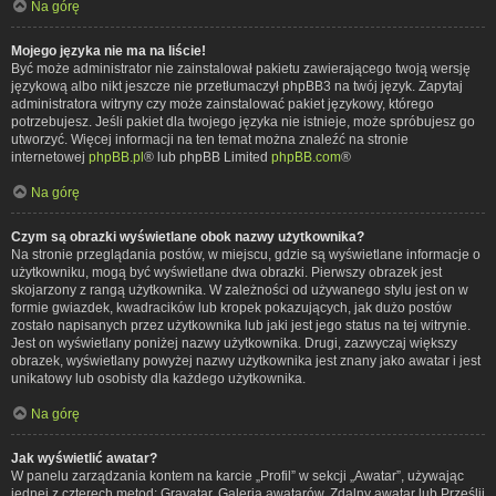
Na górę
Mojego języka nie ma na liście!
Być może administrator nie zainstalował pakietu zawierającego twoją wersję
językową albo nikt jeszcze nie przetłumaczył phpBB3 na twój język. Zapytaj
administratora witryny czy może zainstalować pakiet językowy, którego
potrzebujesz. Jeśli pakiet dla twojego języka nie istnieje, może spróbujesz go
utworzyć. Więcej informacji na ten temat można znaleźć na stronie
internetowej
phpBB.pl
® lub phpBB Limited
phpBB.com
®
Na górę
Czym są obrazki wyświetlane obok nazwy użytkownika?
Na stronie przeglądania postów, w miejscu, gdzie są wyświetlane informacje o
użytkowniku, mogą być wyświetlane dwa obrazki. Pierwszy obrazek jest
skojarzony z rangą użytkownika. W zależności od używanego stylu jest on w
formie gwiazdek, kwadracików lub kropek pokazujących, jak dużo postów
zostało napisanych przez użytkownika lub jaki jest jego status na tej witrynie.
Jest on wyświetlany poniżej nazwy użytkownika. Drugi, zazwyczaj większy
obrazek, wyświetlany powyżej nazwy użytkownika jest znany jako awatar i jest
unikatowy lub osobisty dla każdego użytkownika.
Na górę
Jak wyświetlić awatar?
W panelu zarządzania kontem na karcie „Profil” w sekcji „Awatar”, używając
jednej z czterech metod: Gravatar, Galeria awatarów, Zdalny awatar lub Prześlij