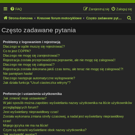
FAQ
Zarejestruj się
Zaloguj się
S
Strona domowa
Kresowe forum motocyklowe
Często zadawane pytania
z
Często zadawane pytania
u
k
Problemy z logowaniem i rejestracją
Dlaczego w ogóle muszę się rejestrować?
a
Co to jest COPPA?
j
Dlaczego nie mogę się zarejestrować?
Rejestracja została przeprowadzona poprawnie, ale nie mogę się zalogować!
Dlaczego nie mogę się zalogować?
Rejestracja została dokonana jakiś czas temu, ale teraz nie mogę się zalogować?!
Nie pamiętam hasła!
Dlaczego następuje automatyczne wylogowanie?
Jak działa funkcja “Usuń ciasteczka witryny”?
Preferencje i ustawienia użytkownika
Jak zmienić moje ustawienia?
W jaki sposób można zapobiec wyświetlaniu nazwy użytkownika na liście użytkowników
przeglądających forum?
Jest wyświetlany nieprawidłowy czas!
Została wykonana zmiana strefy czasowej, a nadal jest wyświetlany nieprawidłowy
czas!
Mojego języka nie ma na liście!
Czym są obrazki wyświetlane obok nazwy użytkownika?
Jak wyświetlić awatar?