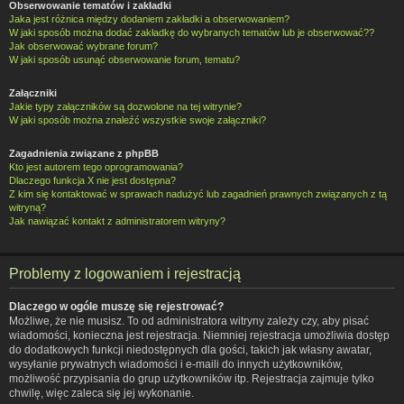
Obserwowanie tematów i zakładki
Jaka jest różnica między dodaniem zakładki a obserwowaniem?
W jaki sposób można dodać zakładkę do wybranych tematów lub je obserwować??
Jak obserwować wybrane forum?
W jaki sposób usunąć obserwowanie forum, tematu?
Załączniki
Jakie typy załączników są dozwolone na tej witrynie?
W jaki sposób można znaleźć wszystkie swoje załączniki?
Zagadnienia związane z phpBB
Kto jest autorem tego oprogramowania?
Dlaczego funkcja X nie jest dostępna?
Z kim się kontaktować w sprawach nadużyć lub zagadnień prawnych związanych z tą
witryną?
Jak nawiązać kontakt z administratorem witryny?
Problemy z logowaniem i rejestracją
Dlaczego w ogóle muszę się rejestrować?
Możliwe, że nie musisz. To od administratora witryny zależy czy, aby pisać
wiadomości, konieczna jest rejestracja. Niemniej rejestracja umożliwia dostęp
do dodatkowych funkcji niedostępnych dla gości, takich jak własny awatar,
wysyłanie prywatnych wiadomości i e-maili do innych użytkowników,
możliwość przypisania do grup użytkowników itp. Rejestracja zajmuje tylko
chwilę, więc zaleca się jej wykonanie.