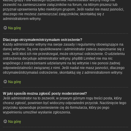
zezwolić na zamieszczanie załączników na forum, na którym piszesz lub
przyznał uprawnienia tylko niektórym grupom. Jeśli nadal nie masz jasności,
dlaczego nie możesz zamieszczać załączników, skontaktuj się z
administratorem witryny.
Na górę
Dlaczego otrzymałem/otrzymałam ostrzeżenie?
Każdy administrator witryny ma swoje zasady i regulaminy obowiązujące na
danej witrynie. Są one opublikowane i administrator zaleca zapoznanie się z
nimi. Jeśli ktoś ich nie przestrzegał, może otrzymać ostrzeżenie. O udzieleniu
ostrzeżenia decyduje administrator witryny. phpBB Limited nie ma nic
wspólnego z ostrzeżeniami udzielanymi na tej witrynie i nie ponosi żadnej
odpowiedzialności związanej z nimi. Jeśli nadal nie masz jasności, dlaczego
otrzymałeś/otrzymałaś ostrzeżenie, skontaktuj się z administratorem witryny.
Na górę
W jaki sposób można zgłosić posty moderatorowi?
Jeśli administrator na to zezwolił, w prawym górnym rogu treści posta, który
chcesz zgłosić, powinien być widoczny odpowiedni przycisk. Naciśnięcie tego
przycisku spowoduje przeniesienie cię do formularza, który po jego
wypełnieniu umożliwi wysłanie zgłoszenia.
Na górę