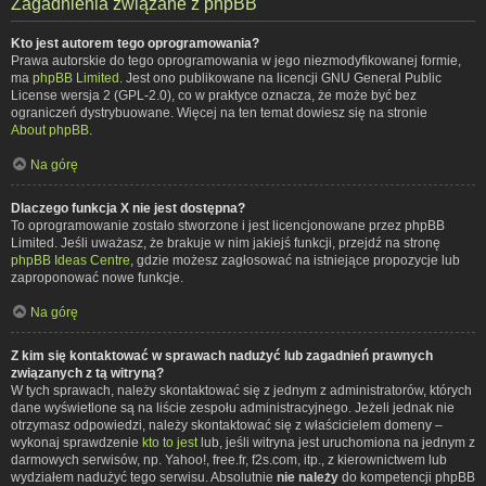
Zagadnienia związane z phpBB
Kto jest autorem tego oprogramowania?
Prawa autorskie do tego oprogramowania w jego niezmodyfikowanej formie,
ma
phpBB Limited
. Jest ono publikowane na licencji GNU General Public
License wersja 2 (GPL-2.0), co w praktyce oznacza, że może być bez
ograniczeń dystrybuowane. Więcej na ten temat dowiesz się na stronie
About phpBB
.
Na górę
Dlaczego funkcja X nie jest dostępna?
To oprogramowanie zostało stworzone i jest licencjonowane przez phpBB
Limited. Jeśli uważasz, że brakuje w nim jakiejś funkcji, przejdź na stronę
phpBB Ideas Centre
, gdzie możesz zagłosować na istniejące propozycje lub
zaproponować nowe funkcje.
Na górę
Z kim się kontaktować w sprawach nadużyć lub zagadnień prawnych
związanych z tą witryną?
W tych sprawach, należy skontaktować się z jednym z administratorów, których
dane wyświetlone są na liście zespołu administracyjnego. Jeżeli jednak nie
otrzymasz odpowiedzi, należy skontaktować się z właścicielem domeny –
wykonaj sprawdzenie
kto to jest
lub, jeśli witryna jest uruchomiona na jednym z
darmowych serwisów, np. Yahoo!, free.fr, f2s.com, itp., z kierownictwem lub
wydziałem nadużyć tego serwisu. Absolutnie
nie należy
do kompetencji phpBB