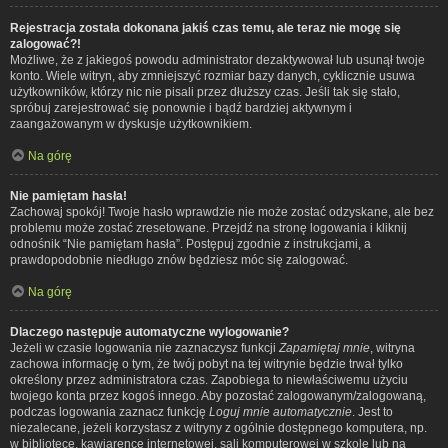
Rejestracja została dokonana jakiś czas temu, ale teraz nie mogę się
zalogować?!
Możliwe, że z jakiegoś powodu administrator dezaktywował lub usunął twoje
konto. Wiele witryn, aby zmniejszyć rozmiar bazy danych, cyklicznie usuwa
użytkowników, którzy nic nie pisali przez dłuższy czas. Jeśli tak się stało,
spróbuj zarejestrować się ponownie i bądź bardziej aktywnym i
zaangażowanym w dyskusje użytkownikiem.
Na górę
Nie pamiętam hasła!
Zachowaj spokój! Twoje hasło wprawdzie nie może zostać odzyskane, ale bez
problemu może zostać zresetowane. Przejdź na stronę logowania i kliknij
odnośnik “Nie pamiętam hasła”. Postępuj zgodnie z instrukcjami, a
prawdopodobnie niedługo znów będziesz móc się zalogować.
Na górę
Dlaczego następuje automatyczne wylogowanie?
Jeżeli w czasie logowania nie zaznaczysz funkcji
Zapamiętaj mnie
, witryna
zachowa informację o tym, że twój pobyt na tej witrynie będzie trwał tylko
określony przez administratora czas. Zapobiega to niewłaściwemu użyciu
twojego konta przez kogoś innego. Aby pozostać zalogowanym/zalogowaną,
podczas logowania zaznacz funkcję
Loguj mnie automatycznie
. Jest to
niezalecane, jeżeli korzystasz z witryny z ogólnie dostępnego komputera, np.
w bibliotece, kawiarence internetowej, sali komputerowej w szkole lub na