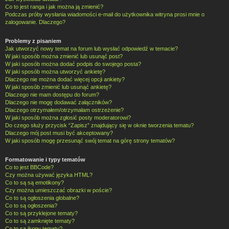
Co to jest ranga i jak można ją zmienić?
Podczas próby wysłania wiadomości e-mail do użytkownika witryna prosi mnie o
zalogowanie. Dlaczego?
Problemy z pisaniem
Jak utworzyć nowy temat na forum lub wysłać odpowiedź w temacie?
W jaki sposób można zmienić lub usunąć post?
W jaki sposób można dodać podpis do swojego posta?
W jaki sposób można utworzyć ankietę?
Dlaczego nie można dodać więcej opcji ankiety?
W jaki sposób zmienić lub usunąć ankietę?
Dlaczego nie mam dostępu do forum?
Dlaczego nie mogę dodawać załączników?
Dlaczego otrzymałem/otrzymałam ostrzeżenie?
W jaki sposób można zgłosić posty moderatorowi?
Do czego służy przycisk “Zapisz” znajdujący się w oknie tworzenia tematu?
Dlaczego mój post musi być akceptowany?
W jaki sposób mogę przesunąć swój temat na górę strony tematów?
Formatowanie i typy tematów
Co to jest BBCode?
Czy można używać języka HTML?
Co to są są emotikony?
Czy można umieszczać obrazki w poście?
Co to są ogłoszenia globalne?
Co to są ogłoszenia?
Co to są przyklejone tematy?
Co to są zamknięte tematy?
Co to są ikony tematu?