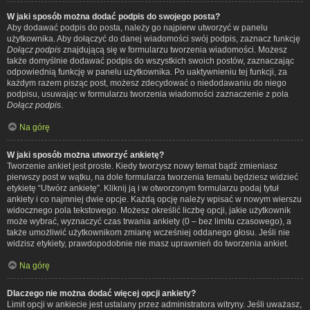
W jaki sposób można dodać podpis do swojego posta?
Aby dodawać podpis do posta, należy go najpierw utworzyć w panelu
użytkownika. Aby dołączyć do danej wiadomości swój podpis, zaznacz funkcję
Dołącz podpis
znajdującą się w formularzu tworzenia wiadomości. Możesz
także domyślnie dodawać podpis do wszystkich swoich postów, zaznaczając
odpowiednią funkcję w panelu użytkownika. Po uaktywnieniu tej funkcji, za
każdym razem pisząc post, możesz zdecydować o niedodawaniu do niego
podpisu, usuwając w formularzu tworzenia wiadomości zaznaczenie z pola
Dołącz podpis
.
Na górę
W jaki sposób można utworzyć ankietę?
Tworzenie ankiet jest proste. Kiedy tworzysz nowy temat bądź zmieniasz
pierwszy post w wątku, na dole formularza tworzenia tematu będziesz widzieć
etykietę “Utwórz ankietę”. Kliknij ją i w otworzonym formularzu podaj tytuł
ankiety i co najmniej dwie opcje. Każdą opcję należy wpisać w nowym wierszu
widocznego pola tekstowego. Możesz określić liczbę opcji, jakie użytkownik
może wybrać, wyznaczyć czas trwania ankiety (0 – bez limitu czasowego), a
także umożliwić użytkownikom zmianę wcześniej oddanego głosu. Jeśli nie
widzisz etykiety, prawdopodobnie nie masz uprawnień do tworzenia ankiet.
Na górę
Dlaczego nie można dodać więcej opcji ankiety?
Limit opcji w ankiecie jest ustalany przez administratora witryny. Jeśli uważasz,