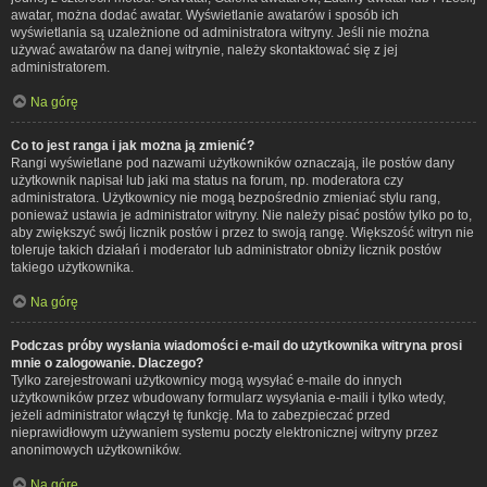
awatar, można dodać awatar. Wyświetlanie awatarów i sposób ich
wyświetlania są uzależnione od administratora witryny. Jeśli nie można
używać awatarów na danej witrynie, należy skontaktować się z jej
administratorem.
Na górę
Co to jest ranga i jak można ją zmienić?
Rangi wyświetlane pod nazwami użytkowników oznaczają, ile postów dany
użytkownik napisał lub jaki ma status na forum, np. moderatora czy
administratora. Użytkownicy nie mogą bezpośrednio zmieniać stylu rang,
ponieważ ustawia je administrator witryny. Nie należy pisać postów tylko po to,
aby zwiększyć swój licznik postów i przez to swoją rangę. Większość witryn nie
toleruje takich działań i moderator lub administrator obniży licznik postów
takiego użytkownika.
Na górę
Podczas próby wysłania wiadomości e-mail do użytkownika witryna prosi
mnie o zalogowanie. Dlaczego?
Tylko zarejestrowani użytkownicy mogą wysyłać e-maile do innych
użytkowników przez wbudowany formularz wysyłania e-maili i tylko wtedy,
jeżeli administrator włączył tę funkcję. Ma to zabezpieczać przed
nieprawidłowym używaniem systemu poczty elektronicznej witryny przez
anonimowych użytkowników.
Na górę