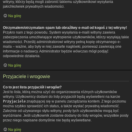
witryny, którzy będą mogli zabronić takiemu użytkownikowi wysyłania
jakichkolwiek prywatnych wiadomości.
Na górę
Otrzymałem/otrzymałam spam lub obraźliwy e-mail od kogoś z tej witryny!
Przykro nam z tego powodu. System wysyłania e-maili witryny zawiera
zabezpieczenia umożliwiające wytropienie użytkowników, którzy wysyłają takie
wiadomości. Prześlij administratorowi witryny pełną kopię otrzymanego e-
maila – ważne, aby były w niej zawarte nagłówki, ponieważ zawierają one
informacje o nadawcy. Administrator będzie wówczas mógł podjąć
odpowiednie działania.
Na górę
Przyjaciele i wrogowie
Co to jest lista przyjaciół i wrogów?
Jest to lista, którą można użyć do organizowania różnych użytkowników
witryny. Użytkownicy dodani do listy przyjaciół będą wyświetleni na karcie
Przyjaciele
znajdującej się w panelu zarządzania kontem. Z tego poziomu
można szybko sprawdzić ich status, a także wysłać prywatną wiadomość.
Zależnie od używanego stylu witryny, posty tych użytkowników mogą być
wyróżniane. Jeśli użytkownik zostanie dodany do listy wrogów, wszystkie posty
przez niego napisane domyślnie nie będą wyświetlane.
Na górę