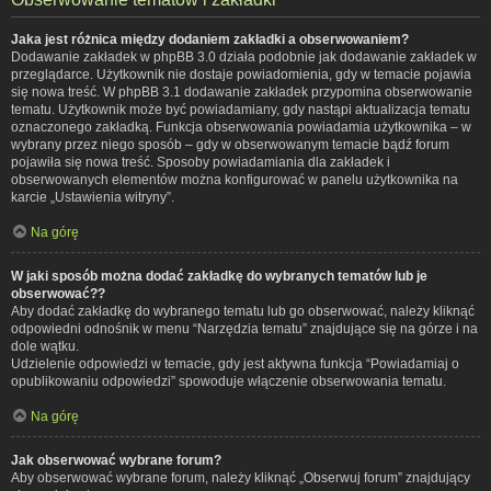
Jaka jest różnica między dodaniem zakładki a obserwowaniem?
Dodawanie zakładek w phpBB 3.0 działa podobnie jak dodawanie zakładek w
przeglądarce. Użytkownik nie dostaje powiadomienia, gdy w temacie pojawia
się nowa treść. W phpBB 3.1 dodawanie zakładek przypomina obserwowanie
tematu. Użytkownik może być powiadamiany, gdy nastąpi aktualizacja tematu
oznaczonego zakładką. Funkcja obserwowania powiadamia użytkownika – w
wybrany przez niego sposób – gdy w obserwowanym temacie bądź forum
pojawiła się nowa treść. Sposoby powiadamiania dla zakładek i
obserwowanych elementów można konfigurować w panelu użytkownika na
karcie „Ustawienia witryny”.
Na górę
W jaki sposób można dodać zakładkę do wybranych tematów lub je
obserwować??
Aby dodać zakładkę do wybranego tematu lub go obserwować, należy kliknąć
odpowiedni odnośnik w menu “Narzędzia tematu” znajdujące się na górze i na
dole wątku.
Udzielenie odpowiedzi w temacie, gdy jest aktywna funkcja “Powiadamiaj o
opublikowaniu odpowiedzi” spowoduje włączenie obserwowania tematu.
Na górę
Jak obserwować wybrane forum?
Aby obserwować wybrane forum, należy kliknąć „Obserwuj forum” znajdujący