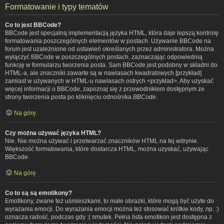
Formatowanie i typy tematów
Co to jest BBCode?
BBCode jest specjalną implementacją języka HTML, która daje lepszą kontrolę
formatowania poszczególnych elementów w postach. Używanie BBCode na
forum jest uzależnione od ustawień określanych przez administratora. Można
wyłączyć BBCode w poszczególnych postach, zaznaczając odpowiednią
funkcję w formularzu tworzenia posta. Sam BBCode jest podobny w składni do
HTML-a, ale znaczniki zawarte są w nawiasach kwadratowych [przykład]
zamiast w używanych w HTML-u nawiasach ostrych <przykład>. Aby uzyskać
więcej informacji o BBCode, zapoznaj się z przewodnikiem dostępnym ze
strony tworzenia posta po kliknięciu odnośnika
BBCode
.
Na górę
Czy można używać języka HTML?
Nie. Nie można używać i przetwarzać znaczników HTML na tej witrynie.
Większość formatowania, które dostarcza HTML, można uzyskać, używając
BBCode.
Na górę
Co to są są emotikony?
Emotikony, zwane też uśmieszkami, to małe obrazki, które mogą być użyte do
wyrażania emocji. Do wyrażania emocji można też stosować krótkie kody, np. :)
oznacza radość, podczas gdy :( smutek. Pełna lista emotikon jest dostępna z