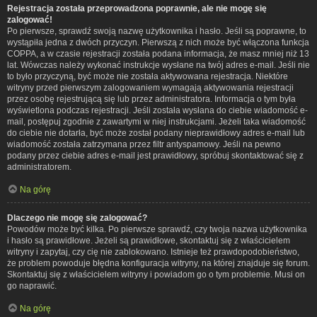
Rejestracja została przeprowadzona poprawnie, ale nie mogę się
zalogować!
Po pierwsze, sprawdź swoją nazwę użytkownika i hasło. Jeśli są poprawne, to
wystąpiła jedna z dwóch przyczyn. Pierwszą z nich może być włączona funkcja
COPPA, a w czasie rejestracji została podana informacja, że masz mniej niż 13
lat. Wówczas należy wykonać instrukcje wysłane na twój adres e-mail. Jeśli nie
to było przyczyną, być może nie została aktywowana rejestracja. Niektóre
witryny przed pierwszym zalogowaniem wymagają aktywowania rejestracji
przez osobę rejestrującą się lub przez administratora. Informacja o tym była
wyświetlona podczas rejestracji. Jeśli została wysłana do ciebie wiadomość e-
mail, postępuj zgodnie z zawartymi w niej instrukcjami. Jeżeli taka wiadomość
do ciebie nie dotarła, być może został podany nieprawidłowy adres e-mail lub
wiadomość została zatrzymana przez filtr antyspamowy. Jeśli na pewno
podany przez ciebie adres e-mail jest prawidłowy, spróbuj skontaktować się z
administratorem.
Na górę
Dlaczego nie mogę się zalogować?
Powodów może być kilka. Po pierwsze sprawdź, czy twoja nazwa użytkownika
i hasło są prawidłowe. Jeżeli są prawidłowe, skontaktuj się z właścicielem
witryny i zapytaj, czy cię nie zablokowano. Istnieje też prawdopodobieństwo,
że problem powoduje błędna konfiguracja witryny, na której znajduje się forum.
Skontaktuj się z właścicielem witryny i powiadom go o tym problemie. Musi on
go naprawić.
Na górę