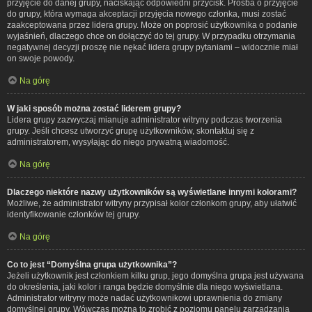
przyjęcie do danej grupy, naciskając odpowiedni przycisk. Prośba o przyjęcie
do grupy, która wymaga akceptacji przyjęcia nowego członka, musi zostać
zaakceptowana przez lidera grupy. Może on poprosić użytkownika o podanie
wyjaśnień, dlaczego chce on dołączyć do tej grupy. W przypadku otrzymania
negatywnej decyzji proszę nie nękać lidera grupy pytaniami – widocznie miał
on swoje powody.
Na górę
W jaki sposób można zostać liderem grupy?
Lidera grupy zazwyczaj mianuje administrator witryny podczas tworzenia
grupy. Jeśli chcesz utworzyć grupę użytkowników, skontaktuj się z
administratorem, wysyłając do niego prywatną wiadomość.
Na górę
Dlaczego niektóre nazwy użytkowników są wyświetlane innymi kolorami?
Możliwe, że administrator witryny przypisał kolor członkom grupy, aby ułatwić
identyfikowanie członków tej grupy.
Na górę
Co to jest “Domyślna grupa użytkownika”?
Jeżeli użytkownik jest członkiem kilku grup, jego domyślna grupa jest używana
do określenia, jaki kolor i ranga będzie domyślnie dla niego wyświetlana.
Administrator witryny może nadać użytkownikowi uprawnienia do zmiany
domyślnej grupy. Wówczas można to zrobić z poziomu panelu zarządzania