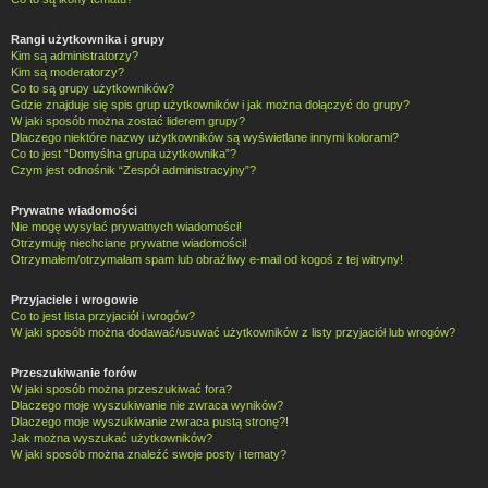
Rangi użytkownika i grupy
Kim są administratorzy?
Kim są moderatorzy?
Co to są grupy użytkowników?
Gdzie znajduje się spis grup użytkowników i jak można dołączyć do grupy?
W jaki sposób można zostać liderem grupy?
Dlaczego niektóre nazwy użytkowników są wyświetlane innymi kolorami?
Co to jest “Domyślna grupa użytkownika”?
Czym jest odnośnik “Zespół administracyjny”?
Prywatne wiadomości
Nie mogę wysyłać prywatnych wiadomości!
Otrzymuję niechciane prywatne wiadomości!
Otrzymałem/otrzymałam spam lub obraźliwy e-mail od kogoś z tej witryny!
Przyjaciele i wrogowie
Co to jest lista przyjaciół i wrogów?
W jaki sposób można dodawać/usuwać użytkowników z listy przyjaciół lub wrogów?
Przeszukiwanie forów
W jaki sposób można przeszukiwać fora?
Dlaczego moje wyszukiwanie nie zwraca wyników?
Dlaczego moje wyszukiwanie zwraca pustą stronę?!
Jak można wyszukać użytkowników?
W jaki sposób można znaleźć swoje posty i tematy?