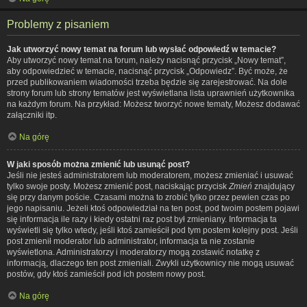
Problemy z pisaniem
Jak utworzyć nowy temat na forum lub wysłać odpowiedź w temacie?
Aby utworzyć nowy temat na forum, należy nacisnąć przycisk „Nowy temat”,
aby odpowiedzieć w temacie, nacisnąć przycisk „Odpowiedz”. Być może, że
przed publikowaniem wiadomości trzeba będzie się zarejestrować. Na dole
strony forum lub strony tematów jest wyświetlana lista uprawnień użytkownika
na każdym forum. Na przykład: Możesz tworzyć nowe tematy, Możesz dodawać
załączniki itp.
Na górę
W jaki sposób można zmienić lub usunąć post?
Jeśli nie jesteś administratorem lub moderatorem, możesz zmieniać i usuwać
tylko swoje posty. Możesz zmienić post, naciskając przycisk
Zmień
znajdujący
się przy danym poście. Czasami można to zrobić tylko przez pewien czas po
jego napisaniu. Jeżeli ktoś odpowiedział na ten post, pod twoim postem pojawi
się informacja ile razy i kiedy ostatni raz post był zmieniany. Informacja ta
wyświetli się tylko wtedy, jeśli ktoś zamieścił pod tym postem kolejny post. Jeśli
post zmienił moderator lub administrator, informacja ta nie zostanie
wyświetlona. Administratorzy i moderatorzy mogą zostawić notatkę z
informacją, dlaczego ten post zmieniali. Zwykli użytkownicy nie mogą usuwać
postów, gdy ktoś zamieścił pod ich postem nowy post.
Na górę