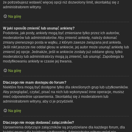
że potrzebujesz wstawić więcej opcji niż dozwolony limit, skontaktuj się z
administratorem witryny.
Na górę
W jaki sposób zmienić lub usunąć ankietę?
Podobnie, jak posty, ankiety mogą być zmieniane tylko przez ich autorów,
moderatorów lub administratorów. Aby zmienić ankietę, należy dokonać
zmiany pierwszego posta w wątku, z którym zawsze związana jest ankieta.
Jeśli nikt jeszcze nie oddał głosu w ankiecie, jej autor może usunąć ankietę lub
zmienić jej opcje. Jednakże, jeśli w ankiecie zostały już oddane głosy, tylko
moderatorzy lub administratorzy mogą ją zmienić, lub usunąć. Zapobiega to
modyfikowaniu ankiety w czasie jej trwania.
Na górę
Dlaczego nie mam dostępu do forum?
Niektóre fora mogą być dostępne tylko dla określonych grup lub użytkowników.
Aby przeglądać, czytać, pisać na nich lub wykonywać inne operacje, musisz
mieć odpowiednie uprawnienia. Skontaktuj się z moderatorem lub
administratorem witryny, aby ci je przydzielił.
Na górę
Dlaczego nie mogę dodawać załączników?
Uprawnienia dotyczące załączników są przydzielane dla każdego forum, dla
każdej grupy i dla każdego użytkownika. Administrator witryny mógł nie