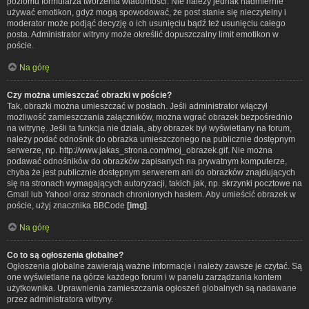
poziomu formularza tworzenia wiadomości. Nie należy jednak nadmiernie
używać emotikon, gdyż mogą spowodować, że post stanie się nieczytelny i
moderator może podjąć decyzję o ich usunięciu bądź też usunięciu całego
posta. Administrator witryny może określić dopuszczalny limit emotikon w
poście.
Na górę
Czy można umieszczać obrazki w poście?
Tak, obrazki można umieszczać w postach. Jeśli administrator włączył
możliwość zamieszczania załączników, można wgrać obrazek bezpośrednio
na witrynę. Jeśli ta funkcja nie działa, aby obrazek był wyświetlany na forum,
należy podać odnośnik do obrazka umieszczonego na publicznie dostępnym
serwerze, np. http://www.jakas_strona.com/moj_obrazek.gif. Nie można
podawać odnośników do obrazków zapisanych na prywatnym komputerze,
chyba że jest publicznie dostępnym serwerem ani do obrazków znajdujących
się na stronach wymagających autoryzacji, takich jak, np. skrzynki pocztowe na
Gmail lub Yahoo! oraz stronach chronionych hasłem. Aby umieścić obrazek w
poście, użyj znacznika BBCode
[img]
.
Na górę
Co to są ogłoszenia globalne?
Ogłoszenia globalne zawierają ważne informacje i należy zawsze je czytać. Są
one wyświetlane na górze każdego forum i w panelu zarządzania kontem
użytkownika. Uprawnienia zamieszczania ogłoszeń globalnych są nadawane
przez administratora witryny.