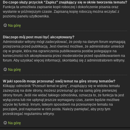
Do czego służy przycisk “Zapisz” znajdujący się w oknie tworzenia tematu?
Funkcja ta umożliwia zapisanie kopii roboczej i dokończenie pisania oraz
wysłanie w późniejszym czasie. Zapisaną kopię roboczą można wczytać z
poziomu panelu użytkownika.
Na górę
Dlaczego mój post musi być akceptowany?
Administrator witryny mógł zadecydować, że posty na danym forum wymagają
przejrzenia przed publikacją. Jest również możliwe, że administrator umieścił
cię w grupie, która ma ograniczenia publikowania postów polegające na
konieczności ich akceptowania przez moderatorów przed opublikowaniem na
forum. Aby uzyskać więcej informacji, skontaktuj się z administratorem witryny.
Na górę
W jaki sposób mogę przesunąć swój temat na górę strony tematów?
Klikając odnośnik “Przesuń temat w górę”, znajdujący się w widoku tematu
zazwyczaj na dole strony, możesz przesunąć go na samą górę pierwszej
strony forum. Jeśli nie widać takiego odnośnika, oznacza to, że funkcja ta jest
wyłączona lub nie upłynął jeszcze wymagany czas, zanim będzie możliwe
użycie tej funkcji. Innym, łatwym sposobem na przesunięcie tematu na
początek, jest napisanie w nim posta. Należy pamiętać, aby przy tym
przestrzegać regulaminu witryny.
Na górę