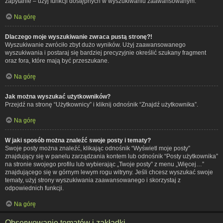
zapytanie – użyj funkcji dostępnych w wyszukiwaniu zaawansowanym.
Na górę
Dlaczego moje wyszukiwanie zwraca pustą stronę?!
Wyszukiwanie zwróciło zbyt dużo wyników. Użyj zaawansowanego
wyszukiwania i postaraj się bardziej precyzyjnie określić szukany fragment
oraz fora, które mają być przeszukane.
Na górę
Jak można wyszukać użytkowników?
Przejdź na stronę “Użytkownicy” i kliknij odnośnik “Znajdź użytkownika”.
Na górę
W jaki sposób można znaleźć swoje posty i tematy?
Swoje posty można znaleźć, klikając odnośnik “Wyświetl moje posty”
znajdujący się w panelu zarządzania kontem lub odnośnik “Posty użytkownika”
na stronie swojego profilu lub wybierając „Twoje posty” z menu „Więcej…”
znajdującego się w górnym lewym rogu witryny. Jeśli chcesz wyszukać swoje
tematy, użyj strony wyszukiwania zaawansowanego i skorzystaj z
odpowiednich funkcji.
Na górę
Obserwowanie tematów i zakładki