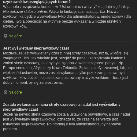
użytkowników przeglądających forum?
W panelu zarządzania kontem, w “Ustawieniach witryny” znajduje się funkcja
Nie pokazuj statusu online
. Włącz tę funkcję, zaznaczając
Tak
. Nazwa
użytkownika będzie wyświetlana tylko dla administratorów, moderatorów i dla
ciebie. Twoja obecność na witrynie będzie wykazana w liczbie ukrytych
użytkowników.
Na górę
Jest wyświetlany nieprawidłowy czas!
Możliwe, że jest wyświetlany czas z innej strefy czasowej, niż ta, w której się
znajdujesz. Jeśli tak właśnie jest, przejdź do panelu zarządzania kontem i
zmień strefę czasową, tak aby była zgodna z twoim miejscem pobytu. Np.
Europa centralna, Afryka, czy Nowa Zelandia. Zmiana strefy czasowej, tak jak i
większości ustawień, może zostać wykonana tylko przez zarejestrowanych
użytkowników. Jeżeli nie jesteś zarejestrowanym użytkownikiem – teraz jest
dobry moment, by się zarejestrować.
Na górę
Została wykonana zmiana strefy czasowej, a nadal jest wyświetlany
nieprawidłowy czas!
Jeżeli na pewno strefa czasowa została ustawiona prawidłowo, a czas nadal
jest wyświetlany nieprawidłowo, oznacza to, że czas na serwerze jest
ustawiony nieprawidłowo. Poinformuj o tym administratora, by naprawił
problem.