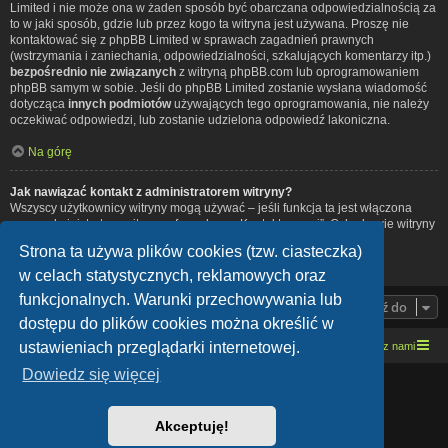
Limited i nie może ona w żaden sposób być obarczana odpowiedzialnością za
to w jaki sposób, gdzie lub przez kogo ta witryna jest używana. Proszę nie
kontaktować się z phpBB Limited w sprawach zagadnień prawnych
(wstrzymania i zaniechania, odpowiedzialności, szkalujących komentarzy itp.)
bezpośrednio nie związanych
z witryną phpBB.com lub oprogramowaniem
phpBB samym w sobie. Jeśli do phpBB Limited zostanie wysłana wiadomość
dotycząca
innych podmiotów
używających tego oprogramowania, nie należy
oczekiwać odpowiedzi, lub zostanie udzielona odpowiedź lakoniczna.
Na górę
Jak nawiązać kontakt z administratorem witryny?
Wszyscy użytkownicy witryny mogą używać – jeśli funkcja ta jest włączona
przez administratora witryny – formularza „Kontakt z nami”. Członkowie witryny
mogą także używać odnośnika „Zespół administracyjny”.
Strona ta używa plików cookies (tzw. ciasteczka)
Na górę
w celach statystycznych, reklamowych oraz
funkcjonalnych. Warunki przechowywania lub
Przejdź do
dostępu do plików cookies można określić w
ustawieniach przeglądarki internetowej.
Strona domowa
Kresowe forum motocyklowe
Kontakt z nami
Dowiedz się więcej
Lucid Lime style created by
Melvin García
Co-Author:
MannixMD
Style Version: 1.1.9
Akceptuję!
Technologię dostarcza
phpBB
® Forum Software © phpBB Limited
Polski pakiet językowy dostarcza
phpBB.pl