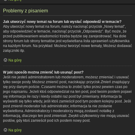
Problemy z pisaniem
Jak utworzyć nowy temat na forum lub wysłać odpowiedź w temacie?
Aby utworzyć nowy temat na forum, należy nacisnąć przycisk „Nowy temat”,
aby odpowiedzieć w temacie, nacisnąć przycisk „Odpowiedz”. Być może, że
przed publikowaniem wiadomości trzeba będzie się zarejestrować. Na dole
strony forum lub strony tematów jest wyświetlana lista uprawnień użytkownika
na każdym forum. Na przykład: Możesz tworzyć nowe tematy, Możesz dodawać
załączniki itp.
Na górę
W jaki sposób można zmienić lub usunąć post?
Jeśli nie jesteś administratorem lub moderatorem, możesz zmieniać i usuwać
tylko swoje posty. Możesz zmienić post, naciskając przycisk
Zmień
znajdujący
się przy danym poście. Czasami można to zrobić tylko przez pewien czas po
jego napisaniu. Jeżeli ktoś odpowiedział na ten post, pod twoim postem pojawi
się informacja ile razy i kiedy ostatni raz post był zmieniany. Informacja ta
wyświetli się tylko wtedy, jeśli ktoś zamieścił pod tym postem kolejny post. Jeśli
post zmienił moderator lub administrator, informacja ta nie zostanie
wyświetlona. Administratorzy i moderatorzy mogą zostawić notatkę z
informacją, dlaczego ten post zmieniali. Zwykli użytkownicy nie mogą usuwać
postów, gdy ktoś zamieścił pod ich postem nowy post.
Na górę