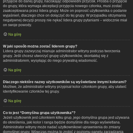
przyjęcie do danej grupy, naciskając odpowiedni przycisk. Prośba o przyjęcie
do grupy, która wymaga akceptacji przyjęcia nowego członka, musi zostać
zaakceptowana przez lidera grupy. Może on poprosić użytkownika o podanie
wyjaśnień, dlaczego chce on dołączyć do tej grupy. W przypadku otrzymania
negatywnej decyzji proszę nie nękać lidera grupy pytaniami – widocznie miał
on swoje powody.
Na górę
W jaki sposób można zostać liderem grupy?
Lidera grupy zazwyczaj mianuje administrator witryny podczas tworzenia
grupy. Jeśli chcesz utworzyć grupę użytkowników, skontaktuj się z
administratorem, wysyłając do niego prywatną wiadomość.
Na górę
Dlaczego niektóre nazwy użytkowników są wyświetlane innymi kolorami?
Możliwe, że administrator witryny przypisał kolor członkom grupy, aby ułatwić
identyfikowanie członków tej grupy.
Na górę
Co to jest “Domyślna grupa użytkownika”?
Jeżeli użytkownik jest członkiem kilku grup, jego domyślna grupa jest używana
do określenia, jaki kolor i ranga będzie domyślnie dla niego wyświetlana.
Administrator witryny może nadać użytkownikowi uprawnienia do zmiany
domyślnej grupy. Wówczas można to zrobić z poziomu panelu zarządzania