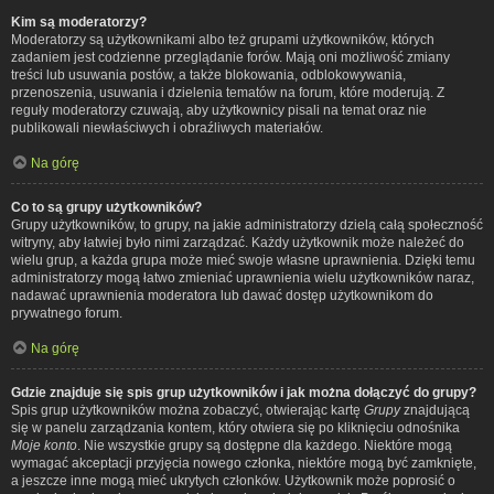
Kim są moderatorzy?
Moderatorzy są użytkownikami albo też grupami użytkowników, których
zadaniem jest codzienne przeglądanie forów. Mają oni możliwość zmiany
treści lub usuwania postów, a także blokowania, odblokowywania,
przenoszenia, usuwania i dzielenia tematów na forum, które moderują. Z
reguły moderatorzy czuwają, aby użytkownicy pisali na temat oraz nie
publikowali niewłaściwych i obraźliwych materiałów.
Na górę
Co to są grupy użytkowników?
Grupy użytkowników, to grupy, na jakie administratorzy dzielą całą społeczność
witryny, aby łatwiej było nimi zarządzać. Każdy użytkownik może należeć do
wielu grup, a każda grupa może mieć swoje własne uprawnienia. Dzięki temu
administratorzy mogą łatwo zmieniać uprawnienia wielu użytkowników naraz,
nadawać uprawnienia moderatora lub dawać dostęp użytkownikom do
prywatnego forum.
Na górę
Gdzie znajduje się spis grup użytkowników i jak można dołączyć do grupy?
Spis grup użytkowników można zobaczyć, otwierając kartę
Grupy
znajdującą
się w panelu zarządzania kontem, który otwiera się po kliknięciu odnośnika
Moje konto
. Nie wszystkie grupy są dostępne dla każdego. Niektóre mogą
wymagać akceptacji przyjęcia nowego członka, niektóre mogą być zamknięte,
a jeszcze inne mogą mieć ukrytych członków. Użytkownik może poprosić o