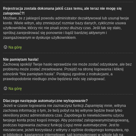
Rejestracja została dokonana jakiś czas temu, ale teraz nie mogę się
zalogować?!
Możliwe, że z jakiegoś powodu administrator dezaktywował lub usunął twoje
konto. Wiele witryn, aby zmniejszyć rozmiar bazy danych, cyklicznie usuwa
użytkowników, którzy nic nie pisali przez dłuższy czas. Jeśli tak się stało,
spróbuj zarejestrować się ponownie i bądź bardziej aktywnym i
zaangażowanym w dyskusje użytkownikiem.
Na górę
Nie pamiętam hasła!
Zachowaj spokój! Twoje hasło wprawdzie nie może zostać odzyskane, ale bez
problemu może zostać zresetowane. Przejdź na stronę logowania i kliknij
odnośnik “Nie pamiętam hasła”. Postępuj zgodnie z instrukcjami, a
prawdopodobnie niedługo znów będziesz móc się zalogować.
Na górę
Dlaczego następuje automatyczne wylogowanie?
Jeżeli w czasie logowania nie zaznaczysz funkcji
Zapamiętaj mnie
, witryna
zachowa informację o tym, że twój pobyt na tej witrynie będzie trwał tylko
określony przez administratora czas. Zapobiega to niewłaściwemu użyciu
twojego konta przez kogoś innego. Aby pozostać zalogowanym/zalogowaną,
podczas logowania zaznacz funkcję
Loguj mnie automatycznie
. Jest to
niezalecane, jeżeli korzystasz z witryny z ogólnie dostępnego komputera, np.
w bibliotece, kawiarence internetowej, sali komputerowej w szkole lub na