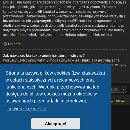
Limited i nie może ona w żaden sposób być obarczana odpowiedzialnością za
to w jaki sposób, gdzie lub przez kogo ta witryna jest używana. Proszę nie
kontaktować się z phpBB Limited w sprawach zagadnień prawnych
(wstrzymania i zaniechania, odpowiedzialności, szkalujących komentarzy itp.)
bezpośrednio nie związanych
z witryną phpBB.com lub oprogramowaniem
phpBB samym w sobie. Jeśli do phpBB Limited zostanie wysłana wiadomość
dotycząca
innych podmiotów
używających tego oprogramowania, nie należy
oczekiwać odpowiedzi, lub zostanie udzielona odpowiedź lakoniczna.
Na górę
Jak nawiązać kontakt z administratorem witryny?
Wszyscy użytkownicy witryny mogą używać – jeśli funkcja ta jest włączona
przez administratora witryny – formularza „Kontakt z nami”. Członkowie witryny
mogą także używać odnośnika „Zespół administracyjny”.
Strona ta używa plików cookies (tzw. ciasteczka)
Na górę
w celach statystycznych, reklamowych oraz
funkcjonalnych. Warunki przechowywania lub
Przejdź do
dostępu do plików cookies można określić w
ustawieniach przeglądarki internetowej.
Strona domowa
Kresowe forum motocyklowe
Kontakt z nami
Dowiedz się więcej
Lucid Lime style created by
Melvin García
Co-Author:
MannixMD
Style Version: 1.1.9
Akceptuję!
Technologię dostarcza
phpBB
® Forum Software © phpBB Limited
Polski pakiet językowy dostarcza
phpBB.pl