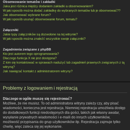
Obserwowanie tematów i zakładki
Jaka jest różnica między dodaniem zakładki a obserwowaniem?
W jaki sposób można dodać zakładkę do wybranych tematów lub je obserwować??
Jak obserwować wybrane forum?
W jaki sposób usunąć obserwowanie forum, tematu?
Załączniki
Jakie typy załączników są dozwolone na tej witrynie?
W jaki sposób można znaleźć wszystkie swoje załączniki?
Zagadnienia związane z phpBB
Kto jest autorem tego oprogramowania?
Dlaczego funkcja X nie jest dostępna?
Z kim się kontaktować w sprawach nadużyć lub zagadnień prawnych związanych z tą
witryną?
Jak nawiązać kontakt z administratorem witryny?
Problemy z logowaniem i rejestracją
Dlaczego w ogóle muszę się rejestrować?
Możliwe, że nie musisz. To od administratora witryny zależy czy, aby pisać
wiadomości, konieczna jest rejestracja. Niemniej rejestracja umożliwia dostęp
do dodatkowych funkcji niedostępnych dla gości, takich jak własny awatar,
wysyłanie prywatnych wiadomości i e-maili do innych użytkowników,
możliwość przypisania do grup użytkowników itp. Rejestracja zajmuje tylko
chwilę, więc zaleca się jej wykonanie.