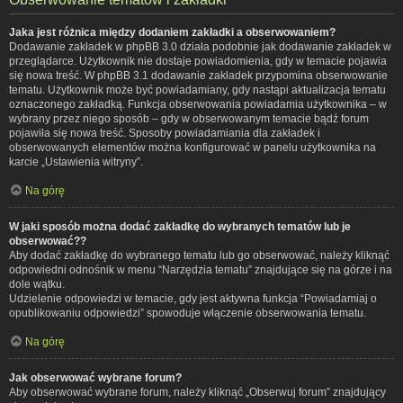
Jaka jest różnica między dodaniem zakładki a obserwowaniem?
Dodawanie zakładek w phpBB 3.0 działa podobnie jak dodawanie zakładek w
przeglądarce. Użytkownik nie dostaje powiadomienia, gdy w temacie pojawia
się nowa treść. W phpBB 3.1 dodawanie zakładek przypomina obserwowanie
tematu. Użytkownik może być powiadamiany, gdy nastąpi aktualizacja tematu
oznaczonego zakładką. Funkcja obserwowania powiadamia użytkownika – w
wybrany przez niego sposób – gdy w obserwowanym temacie bądź forum
pojawiła się nowa treść. Sposoby powiadamiania dla zakładek i
obserwowanych elementów można konfigurować w panelu użytkownika na
karcie „Ustawienia witryny”.
Na górę
W jaki sposób można dodać zakładkę do wybranych tematów lub je
obserwować??
Aby dodać zakładkę do wybranego tematu lub go obserwować, należy kliknąć
odpowiedni odnośnik w menu “Narzędzia tematu” znajdujące się na górze i na
dole wątku.
Udzielenie odpowiedzi w temacie, gdy jest aktywna funkcja “Powiadamiaj o
opublikowaniu odpowiedzi” spowoduje włączenie obserwowania tematu.
Na górę
Jak obserwować wybrane forum?
Aby obserwować wybrane forum, należy kliknąć „Obserwuj forum” znajdujący