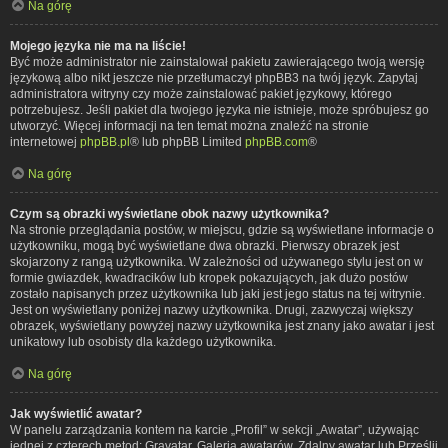
Na górę
Mojego języka nie ma na liście!
Być może administrator nie zainstalował pakietu zawierającego twoją wersję
językową albo nikt jeszcze nie przetłumaczył phpBB3 na twój język. Zapytaj
administratora witryny czy może zainstalować pakiet językowy, którego
potrzebujesz. Jeśli pakiet dla twojego języka nie istnieje, może spróbujesz go
utworzyć. Więcej informacji na ten temat można znaleźć na stronie
internetowej
phpBB.pl
® lub phpBB Limited
phpBB.com
®
Na górę
Czym są obrazki wyświetlane obok nazwy użytkownika?
Na stronie przeglądania postów, w miejscu, gdzie są wyświetlane informacje o
użytkowniku, mogą być wyświetlane dwa obrazki. Pierwszy obrazek jest
skojarzony z rangą użytkownika. W zależności od używanego stylu jest on w
formie gwiazdek, kwadracików lub kropek pokazujących, jak dużo postów
zostało napisanych przez użytkownika lub jaki jest jego status na tej witrynie.
Jest on wyświetlany poniżej nazwy użytkownika. Drugi, zazwyczaj większy
obrazek, wyświetlany powyżej nazwy użytkownika jest znany jako awatar i jest
unikatowy lub osobisty dla każdego użytkownika.
Na górę
Jak wyświetlić awatar?
W panelu zarządzania kontem na karcie „Profil” w sekcji „Awatar”, używając
jednej z czterech metod: Gravatar, Galeria awatarów, Zdalny awatar lub Prześlij