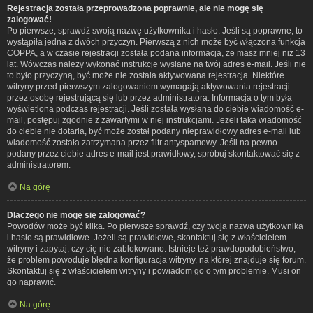
Rejestracja została przeprowadzona poprawnie, ale nie mogę się
zalogować!
Po pierwsze, sprawdź swoją nazwę użytkownika i hasło. Jeśli są poprawne, to
wystąpiła jedna z dwóch przyczyn. Pierwszą z nich może być włączona funkcja
COPPA, a w czasie rejestracji została podana informacja, że masz mniej niż 13
lat. Wówczas należy wykonać instrukcje wysłane na twój adres e-mail. Jeśli nie
to było przyczyną, być może nie została aktywowana rejestracja. Niektóre
witryny przed pierwszym zalogowaniem wymagają aktywowania rejestracji
przez osobę rejestrującą się lub przez administratora. Informacja o tym była
wyświetlona podczas rejestracji. Jeśli została wysłana do ciebie wiadomość e-
mail, postępuj zgodnie z zawartymi w niej instrukcjami. Jeżeli taka wiadomość
do ciebie nie dotarła, być może został podany nieprawidłowy adres e-mail lub
wiadomość została zatrzymana przez filtr antyspamowy. Jeśli na pewno
podany przez ciebie adres e-mail jest prawidłowy, spróbuj skontaktować się z
administratorem.
Na górę
Dlaczego nie mogę się zalogować?
Powodów może być kilka. Po pierwsze sprawdź, czy twoja nazwa użytkownika
i hasło są prawidłowe. Jeżeli są prawidłowe, skontaktuj się z właścicielem
witryny i zapytaj, czy cię nie zablokowano. Istnieje też prawdopodobieństwo,
że problem powoduje błędna konfiguracja witryny, na której znajduje się forum.
Skontaktuj się z właścicielem witryny i powiadom go o tym problemie. Musi on
go naprawić.
Na górę