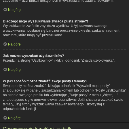
zapytanie – użyj funkcji dostępnych w wyszukiwaniu zaawansowanym.
Na górę
Dlaczego moje wyszukiwanie zwraca pustą stronę?!
Wyszukiwanie zwróciło zbyt dużo wyników. Użyj zaawansowanego
wyszukiwania i postaraj się bardziej precyzyjnie określić szukany fragment
oraz fora, które mają być przeszukane.
Na górę
Jak można wyszukać użytkowników?
Przejdź na stronę “Użytkownicy” i kliknij odnośnik “Znajdź użytkownika”.
Na górę
W jaki sposób można znaleźć swoje posty i tematy?
Swoje posty można znaleźć, klikając odnośnik “Wyświetl moje posty”
znajdujący się w panelu zarządzania kontem lub odnośnik “Posty użytkownika”
na stronie swojego profilu lub wybierając „Twoje posty” z menu „Więcej…”
znajdującego się w górnym lewym rogu witryny. Jeśli chcesz wyszukać swoje
tematy, użyj strony wyszukiwania zaawansowanego i skorzystaj z
odpowiednich funkcji.
Na górę
Obserwowanie tematów i zakładki