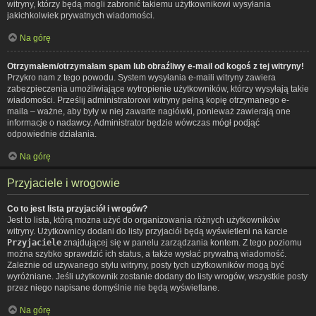
witryny, którzy będą mogli zabronić takiemu użytkownikowi wysyłania
jakichkolwiek prywatnych wiadomości.
Na górę
Otrzymałem/otrzymałam spam lub obraźliwy e-mail od kogoś z tej witryny!
Przykro nam z tego powodu. System wysyłania e-maili witryny zawiera
zabezpieczenia umożliwiające wytropienie użytkowników, którzy wysyłają takie
wiadomości. Prześlij administratorowi witryny pełną kopię otrzymanego e-
maila – ważne, aby były w niej zawarte nagłówki, ponieważ zawierają one
informacje o nadawcy. Administrator będzie wówczas mógł podjąć
odpowiednie działania.
Na górę
Przyjaciele i wrogowie
Co to jest lista przyjaciół i wrogów?
Jest to lista, którą można użyć do organizowania różnych użytkowników
witryny. Użytkownicy dodani do listy przyjaciół będą wyświetleni na karcie
Przyjaciele
znajdującej się w panelu zarządzania kontem. Z tego poziomu
można szybko sprawdzić ich status, a także wysłać prywatną wiadomość.
Zależnie od używanego stylu witryny, posty tych użytkowników mogą być
wyróżniane. Jeśli użytkownik zostanie dodany do listy wrogów, wszystkie posty
przez niego napisane domyślnie nie będą wyświetlane.
Na górę