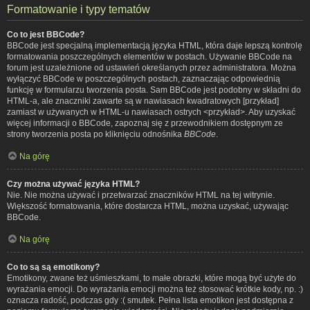
Formatowanie i typy tematów
Co to jest BBCode?
BBCode jest specjalną implementacją języka HTML, która daje lepszą kontrolę
formatowania poszczególnych elementów w postach. Używanie BBCode na
forum jest uzależnione od ustawień określanych przez administratora. Można
wyłączyć BBCode w poszczególnych postach, zaznaczając odpowiednią
funkcję w formularzu tworzenia posta. Sam BBCode jest podobny w składni do
HTML-a, ale znaczniki zawarte są w nawiasach kwadratowych [przykład]
zamiast w używanych w HTML-u nawiasach ostrych <przykład>. Aby uzyskać
więcej informacji o BBCode, zapoznaj się z przewodnikiem dostępnym ze
strony tworzenia posta po kliknięciu odnośnika
BBCode
.
Na górę
Czy można używać języka HTML?
Nie. Nie można używać i przetwarzać znaczników HTML na tej witrynie.
Większość formatowania, które dostarcza HTML, można uzyskać, używając
BBCode.
Na górę
Co to są są emotikony?
Emotikony, zwane też uśmieszkami, to małe obrazki, które mogą być użyte do
wyrażania emocji. Do wyrażania emocji można też stosować krótkie kody, np. :)
oznacza radość, podczas gdy :( smutek. Pełna lista emotikon jest dostępna z