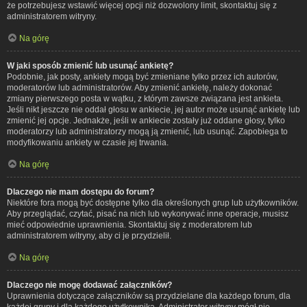
że potrzebujesz wstawić więcej opcji niż dozwolony limit, skontaktuj się z
administratorem witryny.
Na górę
W jaki sposób zmienić lub usunąć ankietę?
Podobnie, jak posty, ankiety mogą być zmieniane tylko przez ich autorów,
moderatorów lub administratorów. Aby zmienić ankietę, należy dokonać
zmiany pierwszego posta w wątku, z którym zawsze związana jest ankieta.
Jeśli nikt jeszcze nie oddał głosu w ankiecie, jej autor może usunąć ankietę lub
zmienić jej opcje. Jednakże, jeśli w ankiecie zostały już oddane głosy, tylko
moderatorzy lub administratorzy mogą ją zmienić, lub usunąć. Zapobiega to
modyfikowaniu ankiety w czasie jej trwania.
Na górę
Dlaczego nie mam dostępu do forum?
Niektóre fora mogą być dostępne tylko dla określonych grup lub użytkowników.
Aby przeglądać, czytać, pisać na nich lub wykonywać inne operacje, musisz
mieć odpowiednie uprawnienia. Skontaktuj się z moderatorem lub
administratorem witryny, aby ci je przydzielił.
Na górę
Dlaczego nie mogę dodawać załączników?
Uprawnienia dotyczące załączników są przydzielane dla każdego forum, dla
każdej grupy i dla każdego użytkownika. Administrator witryny mógł nie