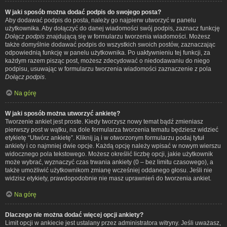
W jaki sposób można dodać podpis do swojego posta?
Aby dodawać podpis do posta, należy go najpierw utworzyć w panelu
użytkownika. Aby dołączyć do danej wiadomości swój podpis, zaznacz funkcję
Dołącz podpis
znajdującą się w formularzu tworzenia wiadomości. Możesz
także domyślnie dodawać podpis do wszystkich swoich postów, zaznaczając
odpowiednią funkcję w panelu użytkownika. Po uaktywnieniu tej funkcji, za
każdym razem pisząc post, możesz zdecydować o niedodawaniu do niego
podpisu, usuwając w formularzu tworzenia wiadomości zaznaczenie z pola
Dołącz podpis
.
Na górę
W jaki sposób można utworzyć ankietę?
Tworzenie ankiet jest proste. Kiedy tworzysz nowy temat bądź zmieniasz
pierwszy post w wątku, na dole formularza tworzenia tematu będziesz widzieć
etykietę “Utwórz ankietę”. Kliknij ją i w otworzonym formularzu podaj tytuł
ankiety i co najmniej dwie opcje. Każdą opcję należy wpisać w nowym wierszu
widocznego pola tekstowego. Możesz określić liczbę opcji, jakie użytkownik
może wybrać, wyznaczyć czas trwania ankiety (0 – bez limitu czasowego), a
także umożliwić użytkownikom zmianę wcześniej oddanego głosu. Jeśli nie
widzisz etykiety, prawdopodobnie nie masz uprawnień do tworzenia ankiet.
Na górę
Dlaczego nie można dodać więcej opcji ankiety?
Limit opcji w ankiecie jest ustalany przez administratora witryny. Jeśli uważasz,