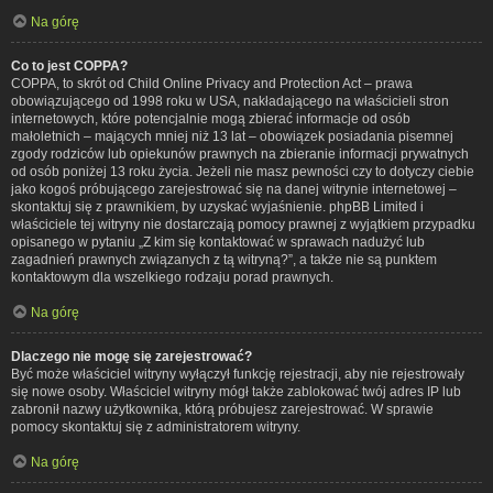
Na górę
Co to jest COPPA?
COPPA, to skrót od Child Online Privacy and Protection Act – prawa
obowiązującego od 1998 roku w USA, nakładającego na właścicieli stron
internetowych, które potencjalnie mogą zbierać informacje od osób
małoletnich – mających mniej niż 13 lat – obowiązek posiadania pisemnej
zgody rodziców lub opiekunów prawnych na zbieranie informacji prywatnych
od osób poniżej 13 roku życia. Jeżeli nie masz pewności czy to dotyczy ciebie
jako kogoś próbującego zarejestrować się na danej witrynie internetowej –
skontaktuj się z prawnikiem, by uzyskać wyjaśnienie. phpBB Limited i
właściciele tej witryny nie dostarczają pomocy prawnej z wyjątkiem przypadku
opisanego w pytaniu „Z kim się kontaktować w sprawach nadużyć lub
zagadnień prawnych związanych z tą witryną?”, a także nie są punktem
kontaktowym dla wszelkiego rodzaju porad prawnych.
Na górę
Dlaczego nie mogę się zarejestrować?
Być może właściciel witryny wyłączył funkcję rejestracji, aby nie rejestrowały
się nowe osoby. Właściciel witryny mógł także zablokować twój adres IP lub
zabronił nazwy użytkownika, którą próbujesz zarejestrować. W sprawie
pomocy skontaktuj się z administratorem witryny.
Na górę