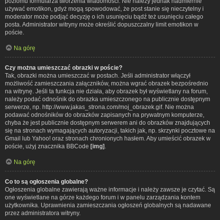
poziomu formularza tworzenia wiadomości. Nie należy jednak nadmiernie
używać emotikon, gdyż mogą spowodować, że post stanie się nieczytelny i
moderator może podjąć decyzję o ich usunięciu bądź też usunięciu całego
posta. Administrator witryny może określić dopuszczalny limit emotikon w
poście.
Na górę
Czy można umieszczać obrazki w poście?
Tak, obrazki można umieszczać w postach. Jeśli administrator włączył
możliwość zamieszczania załączników, można wgrać obrazek bezpośrednio
na witrynę. Jeśli ta funkcja nie działa, aby obrazek był wyświetlany na forum,
należy podać odnośnik do obrazka umieszczonego na publicznie dostępnym
serwerze, np. http://www.jakas_strona.com/moj_obrazek.gif. Nie można
podawać odnośników do obrazków zapisanych na prywatnym komputerze,
chyba że jest publicznie dostępnym serwerem ani do obrazków znajdujących
się na stronach wymagających autoryzacji, takich jak, np. skrzynki pocztowe na
Gmail lub Yahoo! oraz stronach chronionych hasłem. Aby umieścić obrazek w
poście, użyj znacznika BBCode
[img]
.
Na górę
Co to są ogłoszenia globalne?
Ogłoszenia globalne zawierają ważne informacje i należy zawsze je czytać. Są
one wyświetlane na górze każdego forum i w panelu zarządzania kontem
użytkownika. Uprawnienia zamieszczania ogłoszeń globalnych są nadawane
przez administratora witryny.