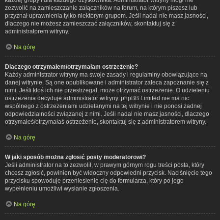
zezwolić na zamieszczanie załączników na forum, na którym piszesz lub
przyznał uprawnienia tylko niektórym grupom. Jeśli nadal nie masz jasności,
dlaczego nie możesz zamieszczać załączników, skontaktuj się z
administratorem witryny.
Na górę
Dlaczego otrzymałem/otrzymałam ostrzeżenie?
Każdy administrator witryny ma swoje zasady i regulaminy obowiązujące na
danej witrynie. Są one opublikowane i administrator zaleca zapoznanie się z
nimi. Jeśli ktoś ich nie przestrzegał, może otrzymać ostrzeżenie. O udzieleniu
ostrzeżenia decyduje administrator witryny. phpBB Limited nie ma nic
wspólnego z ostrzeżeniami udzielanymi na tej witrynie i nie ponosi żadnej
odpowiedzialności związanej z nimi. Jeśli nadal nie masz jasności, dlaczego
otrzymałeś/otrzymałaś ostrzeżenie, skontaktuj się z administratorem witryny.
Na górę
W jaki sposób można zgłosić posty moderatorowi?
Jeśli administrator na to zezwolił, w prawym górnym rogu treści posta, który
chcesz zgłosić, powinien być widoczny odpowiedni przycisk. Naciśnięcie tego
przycisku spowoduje przeniesienie cię do formularza, który po jego
wypełnieniu umożliwi wysłanie zgłoszenia.
Na górę