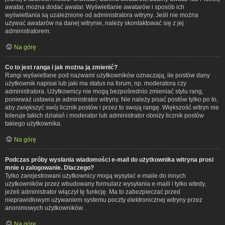
awatar, można dodać awatar. Wyświetlanie awatarów i sposób ich
wyświetlania są uzależnione od administratora witryny. Jeśli nie można
używać awatarów na danej witrynie, należy skontaktować się z jej
administratorem.
Na górę
Co to jest ranga i jak można ją zmienić?
Rangi wyświetlane pod nazwami użytkowników oznaczają, ile postów dany
użytkownik napisał lub jaki ma status na forum, np. moderatora czy
administratora. Użytkownicy nie mogą bezpośrednio zmieniać stylu rang,
ponieważ ustawia je administrator witryny. Nie należy pisać postów tylko po to,
aby zwiększyć swój licznik postów i przez to swoją rangę. Większość witryn nie
toleruje takich działań i moderator lub administrator obniży licznik postów
takiego użytkownika.
Na górę
Podczas próby wysłania wiadomości e-mail do użytkownika witryna prosi
mnie o zalogowanie. Dlaczego?
Tylko zarejestrowani użytkownicy mogą wysyłać e-maile do innych
użytkowników przez wbudowany formularz wysyłania e-maili i tylko wtedy,
jeżeli administrator włączył tę funkcję. Ma to zabezpieczać przed
nieprawidłowym używaniem systemu poczty elektronicznej witryny przez
anonimowych użytkowników.
Na górę