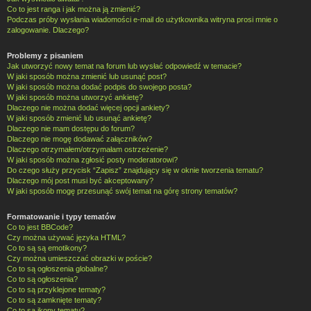
Co to jest ranga i jak można ją zmienić?
Podczas próby wysłania wiadomości e-mail do użytkownika witryna prosi mnie o
zalogowanie. Dlaczego?
Problemy z pisaniem
Jak utworzyć nowy temat na forum lub wysłać odpowiedź w temacie?
W jaki sposób można zmienić lub usunąć post?
W jaki sposób można dodać podpis do swojego posta?
W jaki sposób można utworzyć ankietę?
Dlaczego nie można dodać więcej opcji ankiety?
W jaki sposób zmienić lub usunąć ankietę?
Dlaczego nie mam dostępu do forum?
Dlaczego nie mogę dodawać załączników?
Dlaczego otrzymałem/otrzymałam ostrzeżenie?
W jaki sposób można zgłosić posty moderatorowi?
Do czego służy przycisk “Zapisz” znajdujący się w oknie tworzenia tematu?
Dlaczego mój post musi być akceptowany?
W jaki sposób mogę przesunąć swój temat na górę strony tematów?
Formatowanie i typy tematów
Co to jest BBCode?
Czy można używać języka HTML?
Co to są są emotikony?
Czy można umieszczać obrazki w poście?
Co to są ogłoszenia globalne?
Co to są ogłoszenia?
Co to są przyklejone tematy?
Co to są zamknięte tematy?
Co to są ikony tematu?