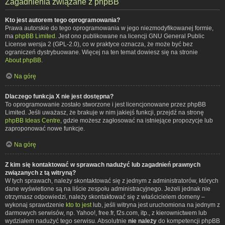
Zagadnienia związane z phpBB
Kto jest autorem tego oprogramowania?
Prawa autorskie do tego oprogramowania w jego niezmodyfikowanej formie,
ma
phpBB Limited
. Jest ono publikowane na licencji GNU General Public
License wersja 2 (GPL-2.0), co w praktyce oznacza, że może być bez
ograniczeń dystrybuowane. Więcej na ten temat dowiesz się na stronie
About phpBB
.
Na górę
Dlaczego funkcja X nie jest dostępna?
To oprogramowanie zostało stworzone i jest licencjonowane przez phpBB
Limited. Jeśli uważasz, że brakuje w nim jakiejś funkcji, przejdź na stronę
phpBB Ideas Centre
, gdzie możesz zagłosować na istniejące propozycje lub
zaproponować nowe funkcje.
Na górę
Z kim się kontaktować w sprawach nadużyć lub zagadnień prawnych
związanych z tą witryną?
W tych sprawach, należy skontaktować się z jednym z administratorów, których
dane wyświetlone są na liście zespołu administracyjnego. Jeżeli jednak nie
otrzymasz odpowiedzi, należy skontaktować się z właścicielem domeny –
wykonaj sprawdzenie
kto to jest
lub, jeśli witryna jest uruchomiona na jednym z
darmowych serwisów, np. Yahoo!, free.fr, f2s.com, itp., z kierownictwem lub
wydziałem nadużyć tego serwisu. Absolutnie
nie należy
do kompetencji phpBB