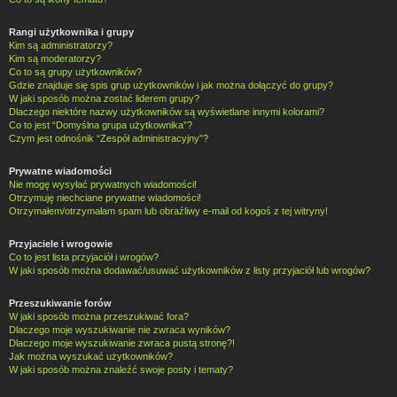
Rangi użytkownika i grupy
Kim są administratorzy?
Kim są moderatorzy?
Co to są grupy użytkowników?
Gdzie znajduje się spis grup użytkowników i jak można dołączyć do grupy?
W jaki sposób można zostać liderem grupy?
Dlaczego niektóre nazwy użytkowników są wyświetlane innymi kolorami?
Co to jest “Domyślna grupa użytkownika”?
Czym jest odnośnik “Zespół administracyjny”?
Prywatne wiadomości
Nie mogę wysyłać prywatnych wiadomości!
Otrzymuję niechciane prywatne wiadomości!
Otrzymałem/otrzymałam spam lub obraźliwy e-mail od kogoś z tej witryny!
Przyjaciele i wrogowie
Co to jest lista przyjaciół i wrogów?
W jaki sposób można dodawać/usuwać użytkowników z listy przyjaciół lub wrogów?
Przeszukiwanie forów
W jaki sposób można przeszukiwać fora?
Dlaczego moje wyszukiwanie nie zwraca wyników?
Dlaczego moje wyszukiwanie zwraca pustą stronę?!
Jak można wyszukać użytkowników?
W jaki sposób można znaleźć swoje posty i tematy?