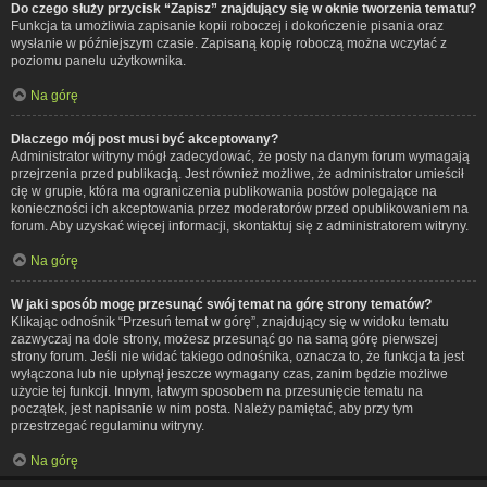
Do czego służy przycisk “Zapisz” znajdujący się w oknie tworzenia tematu?
Funkcja ta umożliwia zapisanie kopii roboczej i dokończenie pisania oraz
wysłanie w późniejszym czasie. Zapisaną kopię roboczą można wczytać z
poziomu panelu użytkownika.
Na górę
Dlaczego mój post musi być akceptowany?
Administrator witryny mógł zadecydować, że posty na danym forum wymagają
przejrzenia przed publikacją. Jest również możliwe, że administrator umieścił
cię w grupie, która ma ograniczenia publikowania postów polegające na
konieczności ich akceptowania przez moderatorów przed opublikowaniem na
forum. Aby uzyskać więcej informacji, skontaktuj się z administratorem witryny.
Na górę
W jaki sposób mogę przesunąć swój temat na górę strony tematów?
Klikając odnośnik “Przesuń temat w górę”, znajdujący się w widoku tematu
zazwyczaj na dole strony, możesz przesunąć go na samą górę pierwszej
strony forum. Jeśli nie widać takiego odnośnika, oznacza to, że funkcja ta jest
wyłączona lub nie upłynął jeszcze wymagany czas, zanim będzie możliwe
użycie tej funkcji. Innym, łatwym sposobem na przesunięcie tematu na
początek, jest napisanie w nim posta. Należy pamiętać, aby przy tym
przestrzegać regulaminu witryny.
Na górę