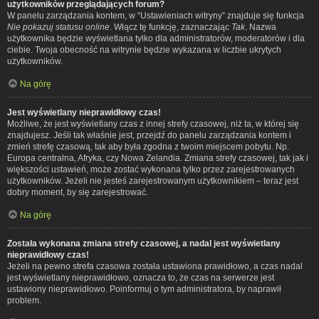
użytkowników przeglądających forum?
W panelu zarządzania kontem, w “Ustawieniach witryny” znajduje się funkcja
Nie pokazuj statusu online
. Włącz tę funkcję, zaznaczając
Tak
. Nazwa
użytkownika będzie wyświetlana tylko dla administratorów, moderatorów i dla
ciebie. Twoja obecność na witrynie będzie wykazana w liczbie ukrytych
użytkowników.
Na górę
Jest wyświetlany nieprawidłowy czas!
Możliwe, że jest wyświetlany czas z innej strefy czasowej, niż ta, w której się
znajdujesz. Jeśli tak właśnie jest, przejdź do panelu zarządzania kontem i
zmień strefę czasową, tak aby była zgodna z twoim miejscem pobytu. Np.
Europa centralna, Afryka, czy Nowa Zelandia. Zmiana strefy czasowej, tak jak i
większości ustawień, może zostać wykonana tylko przez zarejestrowanych
użytkowników. Jeżeli nie jesteś zarejestrowanym użytkownikiem – teraz jest
dobry moment, by się zarejestrować.
Na górę
Została wykonana zmiana strefy czasowej, a nadal jest wyświetlany
nieprawidłowy czas!
Jeżeli na pewno strefa czasowa została ustawiona prawidłowo, a czas nadal
jest wyświetlany nieprawidłowo, oznacza to, że czas na serwerze jest
ustawiony nieprawidłowo. Poinformuj o tym administratora, by naprawił
problem.