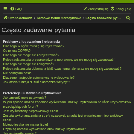
FAQ
Zarejestruj się
Zaloguj się
S
Strona domowa
Kresowe forum motocyklowe
Często zadawane pytania
z
Często zadawane pytania
u
k
Problemy z logowaniem i rejestracją
Dlaczego w ogóle muszę się rejestrować?
a
Co to jest COPPA?
j
Dlaczego nie mogę się zarejestrować?
Rejestracja została przeprowadzona poprawnie, ale nie mogę się zalogować!
Dlaczego nie mogę się zalogować?
Rejestracja została dokonana jakiś czas temu, ale teraz nie mogę się zalogować?!
Nie pamiętam hasła!
Dlaczego następuje automatyczne wylogowanie?
Jak działa funkcja “Usuń ciasteczka witryny”?
Preferencje i ustawienia użytkownika
Jak zmienić moje ustawienia?
W jaki sposób można zapobiec wyświetlaniu nazwy użytkownika na liście użytkowników
przeglądających forum?
Jest wyświetlany nieprawidłowy czas!
Została wykonana zmiana strefy czasowej, a nadal jest wyświetlany nieprawidłowy
czas!
Mojego języka nie ma na liście!
Czym są obrazki wyświetlane obok nazwy użytkownika?
Jak wyświetlić awatar?