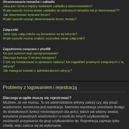
Obserwowanie tematów i zakładki
Jaka jest różnica między dodaniem zakładki a obserwowaniem?
W jaki sposób można dodać zakładkę do wybranych tematów lub je obserwować??
Jak obserwować wybrane forum?
W jaki sposób usunąć obserwowanie forum, tematu?
Załączniki
Jakie typy załączników są dozwolone na tej witrynie?
W jaki sposób można znaleźć wszystkie swoje załączniki?
Zagadnienia związane z phpBB
Kto jest autorem tego oprogramowania?
Dlaczego funkcja X nie jest dostępna?
Z kim się kontaktować w sprawach nadużyć lub zagadnień prawnych związanych z tą
witryną?
Jak nawiązać kontakt z administratorem witryny?
Problemy z logowaniem i rejestracją
Dlaczego w ogóle muszę się rejestrować?
Możliwe, że nie musisz. To od administratora witryny zależy czy, aby pisać
wiadomości, konieczna jest rejestracja. Niemniej rejestracja umożliwia dostęp
do dodatkowych funkcji niedostępnych dla gości, takich jak własny awatar,
wysyłanie prywatnych wiadomości i e-maili do innych użytkowników,
możliwość przypisania do grup użytkowników itp. Rejestracja zajmuje tylko
chwilę, więc zaleca się jej wykonanie.