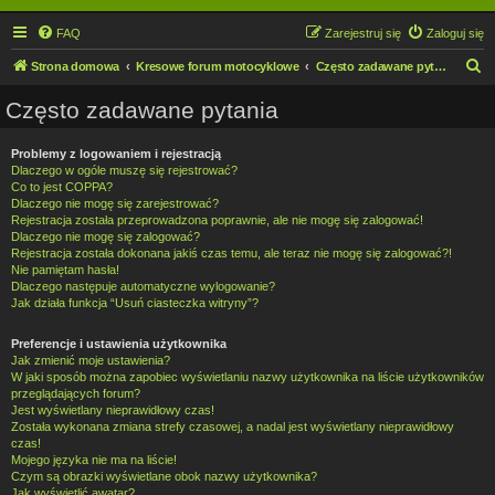
FAQ
Zarejestruj się
Zaloguj się
S
Strona domowa
Kresowe forum motocyklowe
Często zadawane pytania
z
Często zadawane pytania
u
k
Problemy z logowaniem i rejestracją
Dlaczego w ogóle muszę się rejestrować?
a
Co to jest COPPA?
j
Dlaczego nie mogę się zarejestrować?
Rejestracja została przeprowadzona poprawnie, ale nie mogę się zalogować!
Dlaczego nie mogę się zalogować?
Rejestracja została dokonana jakiś czas temu, ale teraz nie mogę się zalogować?!
Nie pamiętam hasła!
Dlaczego następuje automatyczne wylogowanie?
Jak działa funkcja “Usuń ciasteczka witryny”?
Preferencje i ustawienia użytkownika
Jak zmienić moje ustawienia?
W jaki sposób można zapobiec wyświetlaniu nazwy użytkownika na liście użytkowników
przeglądających forum?
Jest wyświetlany nieprawidłowy czas!
Została wykonana zmiana strefy czasowej, a nadal jest wyświetlany nieprawidłowy
czas!
Mojego języka nie ma na liście!
Czym są obrazki wyświetlane obok nazwy użytkownika?
Jak wyświetlić awatar?