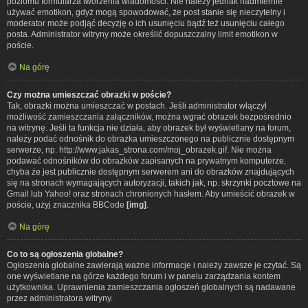
poziomu formularza tworzenia wiadomości. Nie należy jednak nadmiernie
używać emotikon, gdyż mogą spowodować, że post stanie się nieczytelny i
moderator może podjąć decyzję o ich usunięciu bądź też usunięciu całego
posta. Administrator witryny może określić dopuszczalny limit emotikon w
poście.
Na górę
Czy można umieszczać obrazki w poście?
Tak, obrazki można umieszczać w postach. Jeśli administrator włączył
możliwość zamieszczania załączników, można wgrać obrazek bezpośrednio
na witrynę. Jeśli ta funkcja nie działa, aby obrazek był wyświetlany na forum,
należy podać odnośnik do obrazka umieszczonego na publicznie dostępnym
serwerze, np. http://www.jakas_strona.com/moj_obrazek.gif. Nie można
podawać odnośników do obrazków zapisanych na prywatnym komputerze,
chyba że jest publicznie dostępnym serwerem ani do obrazków znajdujących
się na stronach wymagających autoryzacji, takich jak, np. skrzynki pocztowe na
Gmail lub Yahoo! oraz stronach chronionych hasłem. Aby umieścić obrazek w
poście, użyj znacznika BBCode
[img]
.
Na górę
Co to są ogłoszenia globalne?
Ogłoszenia globalne zawierają ważne informacje i należy zawsze je czytać. Są
one wyświetlane na górze każdego forum i w panelu zarządzania kontem
użytkownika. Uprawnienia zamieszczania ogłoszeń globalnych są nadawane
przez administratora witryny.