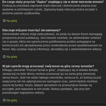
Do czego służy przycisk “Zapisz” znajdujący się w oknie tworzenia tematu?
Funkcja ta umożliwia zapisanie kopii roboczej i dokończenie pisania oraz
wysłanie w późniejszym czasie. Zapisaną kopię roboczą można wczytać z
poziomu panelu użytkownika.
Na górę
Dlaczego mój post musi być akceptowany?
Administrator witryny mógł zadecydować, że posty na danym forum wymagają
przejrzenia przed publikacją. Jest również możliwe, że administrator umieścił
cię w grupie, która ma ograniczenia publikowania postów polegające na
konieczności ich akceptowania przez moderatorów przed opublikowaniem na
forum. Aby uzyskać więcej informacji, skontaktuj się z administratorem witryny.
Na górę
W jaki sposób mogę przesunąć swój temat na górę strony tematów?
Klikając odnośnik “Przesuń temat w górę”, znajdujący się w widoku tematu
zazwyczaj na dole strony, możesz przesunąć go na samą górę pierwszej
strony forum. Jeśli nie widać takiego odnośnika, oznacza to, że funkcja ta jest
wyłączona lub nie upłynął jeszcze wymagany czas, zanim będzie możliwe
użycie tej funkcji. Innym, łatwym sposobem na przesunięcie tematu na
początek, jest napisanie w nim posta. Należy pamiętać, aby przy tym
przestrzegać regulaminu witryny.
Na górę