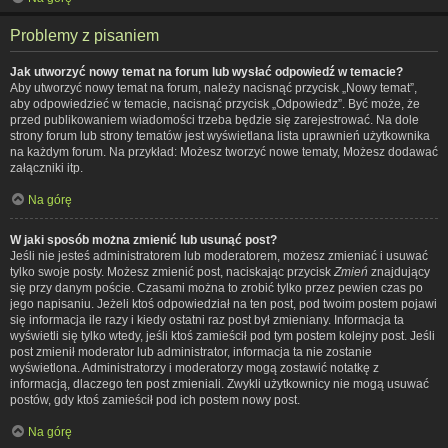
Problemy z pisaniem
Jak utworzyć nowy temat na forum lub wysłać odpowiedź w temacie?
Aby utworzyć nowy temat na forum, należy nacisnąć przycisk „Nowy temat”,
aby odpowiedzieć w temacie, nacisnąć przycisk „Odpowiedz”. Być może, że
przed publikowaniem wiadomości trzeba będzie się zarejestrować. Na dole
strony forum lub strony tematów jest wyświetlana lista uprawnień użytkownika
na każdym forum. Na przykład: Możesz tworzyć nowe tematy, Możesz dodawać
załączniki itp.
Na górę
W jaki sposób można zmienić lub usunąć post?
Jeśli nie jesteś administratorem lub moderatorem, możesz zmieniać i usuwać
tylko swoje posty. Możesz zmienić post, naciskając przycisk
Zmień
znajdujący
się przy danym poście. Czasami można to zrobić tylko przez pewien czas po
jego napisaniu. Jeżeli ktoś odpowiedział na ten post, pod twoim postem pojawi
się informacja ile razy i kiedy ostatni raz post był zmieniany. Informacja ta
wyświetli się tylko wtedy, jeśli ktoś zamieścił pod tym postem kolejny post. Jeśli
post zmienił moderator lub administrator, informacja ta nie zostanie
wyświetlona. Administratorzy i moderatorzy mogą zostawić notatkę z
informacją, dlaczego ten post zmieniali. Zwykli użytkownicy nie mogą usuwać
postów, gdy ktoś zamieścił pod ich postem nowy post.
Na górę