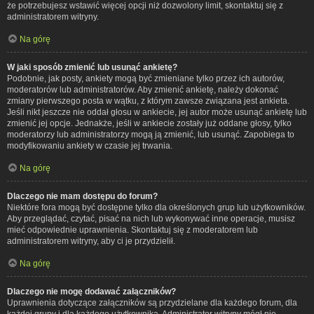
że potrzebujesz wstawić więcej opcji niż dozwolony limit, skontaktuj się z
administratorem witryny.
Na górę
W jaki sposób zmienić lub usunąć ankietę?
Podobnie, jak posty, ankiety mogą być zmieniane tylko przez ich autorów,
moderatorów lub administratorów. Aby zmienić ankietę, należy dokonać
zmiany pierwszego posta w wątku, z którym zawsze związana jest ankieta.
Jeśli nikt jeszcze nie oddał głosu w ankiecie, jej autor może usunąć ankietę lub
zmienić jej opcje. Jednakże, jeśli w ankiecie zostały już oddane głosy, tylko
moderatorzy lub administratorzy mogą ją zmienić, lub usunąć. Zapobiega to
modyfikowaniu ankiety w czasie jej trwania.
Na górę
Dlaczego nie mam dostępu do forum?
Niektóre fora mogą być dostępne tylko dla określonych grup lub użytkowników.
Aby przeglądać, czytać, pisać na nich lub wykonywać inne operacje, musisz
mieć odpowiednie uprawnienia. Skontaktuj się z moderatorem lub
administratorem witryny, aby ci je przydzielił.
Na górę
Dlaczego nie mogę dodawać załączników?
Uprawnienia dotyczące załączników są przydzielane dla każdego forum, dla
każdej grupy i dla każdego użytkownika. Administrator witryny mógł nie