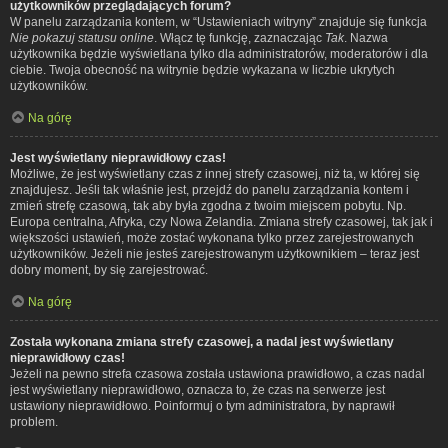
użytkowników przeglądających forum?
W panelu zarządzania kontem, w “Ustawieniach witryny” znajduje się funkcja
Nie pokazuj statusu online
. Włącz tę funkcję, zaznaczając
Tak
. Nazwa
użytkownika będzie wyświetlana tylko dla administratorów, moderatorów i dla
ciebie. Twoja obecność na witrynie będzie wykazana w liczbie ukrytych
użytkowników.
Na górę
Jest wyświetlany nieprawidłowy czas!
Możliwe, że jest wyświetlany czas z innej strefy czasowej, niż ta, w której się
znajdujesz. Jeśli tak właśnie jest, przejdź do panelu zarządzania kontem i
zmień strefę czasową, tak aby była zgodna z twoim miejscem pobytu. Np.
Europa centralna, Afryka, czy Nowa Zelandia. Zmiana strefy czasowej, tak jak i
większości ustawień, może zostać wykonana tylko przez zarejestrowanych
użytkowników. Jeżeli nie jesteś zarejestrowanym użytkownikiem – teraz jest
dobry moment, by się zarejestrować.
Na górę
Została wykonana zmiana strefy czasowej, a nadal jest wyświetlany
nieprawidłowy czas!
Jeżeli na pewno strefa czasowa została ustawiona prawidłowo, a czas nadal
jest wyświetlany nieprawidłowo, oznacza to, że czas na serwerze jest
ustawiony nieprawidłowo. Poinformuj o tym administratora, by naprawił
problem.