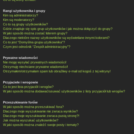
Rangi użytkownika i grupy
Kim są administratorzy?
Kim są moderatorzy?
Co to są grupy użytkowników?
Gdzie znajduje się spis grup użytkowników i jak można dołączyć do grupy?
W jaki sposób można zostać liderem grupy?
Dlaczego niektóre nazwy użytkowników są wyświetlane innymi kolorami?
Co to jest “Domyślna grupa użytkownika”?
Czym jest odnośnik “Zespół administracyjny”?
Prywatne wiadomości
Nie mogę wysyłać prywatnych wiadomości!
Otrzymuję niechciane prywatne wiadomości!
Otrzymałem/otrzymałam spam lub obraźliwy e-mail od kogoś z tej witryny!
Przyjaciele i wrogowie
Co to jest lista przyjaciół i wrogów?
W jaki sposób można dodawać/usuwać użytkowników z listy przyjaciół lub wrogów?
Przeszukiwanie forów
W jaki sposób można przeszukiwać fora?
Dlaczego moje wyszukiwanie nie zwraca wyników?
Dlaczego moje wyszukiwanie zwraca pustą stronę?!
Jak można wyszukać użytkowników?
W jaki sposób można znaleźć swoje posty i tematy?