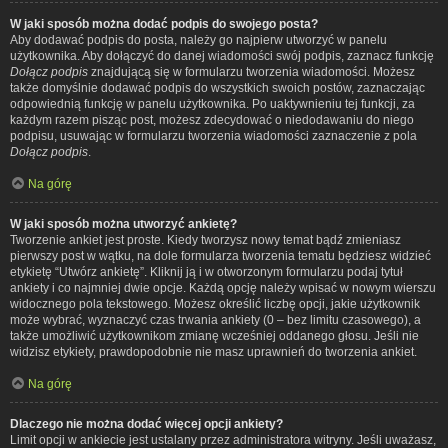
W jaki sposób można dodać podpis do swojego posta?
Aby dodawać podpis do posta, należy go najpierw utworzyć w panelu
użytkownika. Aby dołączyć do danej wiadomości swój podpis, zaznacz funkcję
Dołącz podpis
znajdującą się w formularzu tworzenia wiadomości. Możesz
także domyślnie dodawać podpis do wszystkich swoich postów, zaznaczając
odpowiednią funkcję w panelu użytkownika. Po uaktywnieniu tej funkcji, za
każdym razem pisząc post, możesz zdecydować o niedodawaniu do niego
podpisu, usuwając w formularzu tworzenia wiadomości zaznaczenie z pola
Dołącz podpis
.
Na górę
W jaki sposób można utworzyć ankietę?
Tworzenie ankiet jest proste. Kiedy tworzysz nowy temat bądź zmieniasz
pierwszy post w wątku, na dole formularza tworzenia tematu będziesz widzieć
etykietę “Utwórz ankietę”. Kliknij ją i w otworzonym formularzu podaj tytuł
ankiety i co najmniej dwie opcje. Każdą opcję należy wpisać w nowym wierszu
widocznego pola tekstowego. Możesz określić liczbę opcji, jakie użytkownik
może wybrać, wyznaczyć czas trwania ankiety (0 – bez limitu czasowego), a
także umożliwić użytkownikom zmianę wcześniej oddanego głosu. Jeśli nie
widzisz etykiety, prawdopodobnie nie masz uprawnień do tworzenia ankiet.
Na górę
Dlaczego nie można dodać więcej opcji ankiety?
Limit opcji w ankiecie jest ustalany przez administratora witryny. Jeśli uważasz,