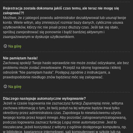
Rejestracja została dokonana jakiś czas temu, ale teraz nie mogę się
zalogować?!
Możliwe, że z jakiegoś powodu administrator dezaktywował lub usunął twoje
konto. Wiele witryn, aby zmniejszyć rozmiar bazy danych, cyklicznie usuwa
użytkowników, którzy nic nie pisali przez dłuższy czas. Jeśli tak się stało,
spróbuj zarejestrować się ponownie i bądź bardziej aktywnym i
zaangażowanym w dyskusje użytkownikiem.
Na górę
Nie pamiętam hasła!
Zachowaj spokój! Twoje hasło wprawdzie nie może zostać odzyskane, ale bez
problemu może zostać zresetowane. Przejdź na stronę logowania i kliknij
odnośnik “Nie pamiętam hasła”. Postępuj zgodnie z instrukcjami, a
prawdopodobnie niedługo znów będziesz móc się zalogować.
Na górę
Dlaczego następuje automatyczne wylogowanie?
Jeżeli w czasie logowania nie zaznaczysz funkcji
Zapamiętaj mnie
, witryna
zachowa informację o tym, że twój pobyt na tej witrynie będzie trwał tylko
określony przez administratora czas. Zapobiega to niewłaściwemu użyciu
twojego konta przez kogoś innego. Aby pozostać zalogowanym/zalogowaną,
podczas logowania zaznacz funkcję
Loguj mnie automatycznie
. Jest to
niezalecane, jeżeli korzystasz z witryny z ogólnie dostępnego komputera, np.
w bibliotece, kawiarence internetowej, sali komputerowej w szkole lub na