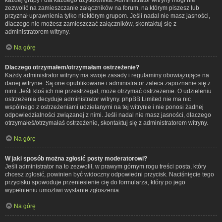
zezwolić na zamieszczanie załączników na forum, na którym piszesz lub
przyznał uprawnienia tylko niektórym grupom. Jeśli nadal nie masz jasności,
dlaczego nie możesz zamieszczać załączników, skontaktuj się z
administratorem witryny.
Na górę
Dlaczego otrzymałem/otrzymałam ostrzeżenie?
Każdy administrator witryny ma swoje zasady i regulaminy obowiązujące na
danej witrynie. Są one opublikowane i administrator zaleca zapoznanie się z
nimi. Jeśli ktoś ich nie przestrzegał, może otrzymać ostrzeżenie. O udzieleniu
ostrzeżenia decyduje administrator witryny. phpBB Limited nie ma nic
wspólnego z ostrzeżeniami udzielanymi na tej witrynie i nie ponosi żadnej
odpowiedzialności związanej z nimi. Jeśli nadal nie masz jasności, dlaczego
otrzymałeś/otrzymałaś ostrzeżenie, skontaktuj się z administratorem witryny.
Na górę
W jaki sposób można zgłosić posty moderatorowi?
Jeśli administrator na to zezwolił, w prawym górnym rogu treści posta, który
chcesz zgłosić, powinien być widoczny odpowiedni przycisk. Naciśnięcie tego
przycisku spowoduje przeniesienie cię do formularza, który po jego
wypełnieniu umożliwi wysłanie zgłoszenia.
Na górę