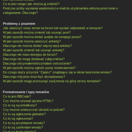
Co to jest ranga i jak można ją zmienić?
Podczas próby wysłania wiadomości e-mail do użytkownika witryna prosi mnie o
zalogowanie. Dlaczego?
Problemy z pisaniem
Jak utworzyć nowy temat na forum lub wysłać odpowiedź w temacie?
W jaki sposób można zmienić lub usunąć post?
W jaki sposób można dodać podpis do swojego posta?
W jaki sposób można utworzyć ankietę?
Dlaczego nie można dodać więcej opcji ankiety?
W jaki sposób zmienić lub usunąć ankietę?
Dlaczego nie mam dostępu do forum?
Dlaczego nie mogę dodawać załączników?
Dlaczego otrzymałem/otrzymałam ostrzeżenie?
W jaki sposób można zgłosić posty moderatorowi?
Do czego służy przycisk “Zapisz” znajdujący się w oknie tworzenia tematu?
Dlaczego mój post musi być akceptowany?
W jaki sposób mogę przesunąć swój temat na górę strony tematów?
Formatowanie i typy tematów
Co to jest BBCode?
Czy można używać języka HTML?
Co to są są emotikony?
Czy można umieszczać obrazki w poście?
Co to są ogłoszenia globalne?
Co to są ogłoszenia?
Co to są przyklejone tematy?
Co to są zamknięte tematy?
Co to są ikony tematu?