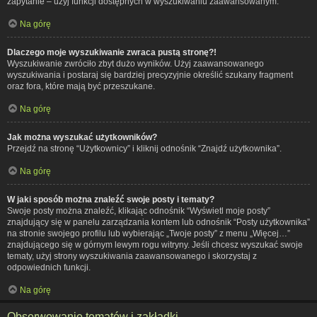
zapytanie – użyj funkcji dostępnych w wyszukiwaniu zaawansowanym.
Na górę
Dlaczego moje wyszukiwanie zwraca pustą stronę?!
Wyszukiwanie zwróciło zbyt dużo wyników. Użyj zaawansowanego
wyszukiwania i postaraj się bardziej precyzyjnie określić szukany fragment
oraz fora, które mają być przeszukane.
Na górę
Jak można wyszukać użytkowników?
Przejdź na stronę “Użytkownicy” i kliknij odnośnik “Znajdź użytkownika”.
Na górę
W jaki sposób można znaleźć swoje posty i tematy?
Swoje posty można znaleźć, klikając odnośnik “Wyświetl moje posty”
znajdujący się w panelu zarządzania kontem lub odnośnik “Posty użytkownika”
na stronie swojego profilu lub wybierając „Twoje posty” z menu „Więcej…”
znajdującego się w górnym lewym rogu witryny. Jeśli chcesz wyszukać swoje
tematy, użyj strony wyszukiwania zaawansowanego i skorzystaj z
odpowiednich funkcji.
Na górę
Obserwowanie tematów i zakładki