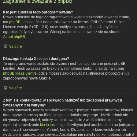
Zagadnienia związane z phpBB
Kto jest autorem tego oprogramowania?
Prawa autorskie do tego oprogramowania w jego niezmodyfikowanej formie,
ma
phpBB Limited
. Jest ono publikowane na licencji GNU General Public
License wersja 2 (GPL-2.0), co w praktyce oznacza, że może być bez
ograniczeń dystrybuowane. Więcej na ten temat dowiesz się na stronie
About phpBB
.
Na górę
Dlaczego funkcja X nie jest dostępna?
To oprogramowanie zostało stworzone i jest licencjonowane przez phpBB
Limited. Jeśli uważasz, że brakuje w nim jakiejś funkcji, przejdź na stronę
phpBB Ideas Centre
, gdzie możesz zagłosować na istniejące propozycje lub
zaproponować nowe funkcje.
Na górę
Z kim się kontaktować w sprawach nadużyć lub zagadnień prawnych
związanych z tą witryną?
W tych sprawach, należy skontaktować się z jednym z administratorów, których
dane wyświetlone są na liście zespołu administracyjnego. Jeżeli jednak nie
otrzymasz odpowiedzi, należy skontaktować się z właścicielem domeny –
wykonaj sprawdzenie
kto to jest
lub, jeśli witryna jest uruchomiona na jednym z
darmowych serwisów, np. Yahoo!, free.fr, f2s.com, itp., z kierownictwem lub
wydziałem nadużyć tego serwisu. Absolutnie
nie należy
do kompetencji phpBB