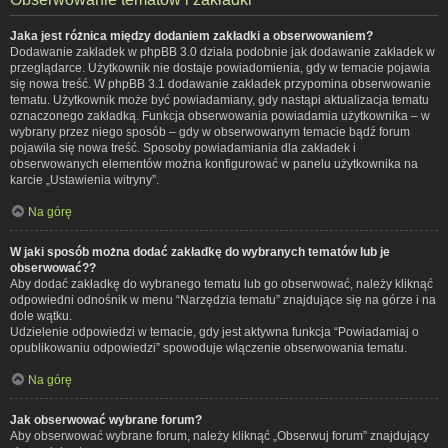
Jaka jest różnica między dodaniem zakładki a obserwowaniem?
Dodawanie zakładek w phpBB 3.0 działa podobnie jak dodawanie zakładek w
przeglądarce. Użytkownik nie dostaje powiadomienia, gdy w temacie pojawia
się nowa treść. W phpBB 3.1 dodawanie zakładek przypomina obserwowanie
tematu. Użytkownik może być powiadamiany, gdy nastąpi aktualizacja tematu
oznaczonego zakładką. Funkcja obserwowania powiadamia użytkownika – w
wybrany przez niego sposób – gdy w obserwowanym temacie bądź forum
pojawiła się nowa treść. Sposoby powiadamiania dla zakładek i
obserwowanych elementów można konfigurować w panelu użytkownika na
karcie „Ustawienia witryny”.
Na górę
W jaki sposób można dodać zakładkę do wybranych tematów lub je
obserwować??
Aby dodać zakładkę do wybranego tematu lub go obserwować, należy kliknąć
odpowiedni odnośnik w menu “Narzędzia tematu” znajdujące się na górze i na
dole wątku.
Udzielenie odpowiedzi w temacie, gdy jest aktywna funkcja “Powiadamiaj o
opublikowaniu odpowiedzi” spowoduje włączenie obserwowania tematu.
Na górę
Jak obserwować wybrane forum?
Aby obserwować wybrane forum, należy kliknąć „Obserwuj forum” znajdujący