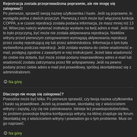
Rejestracja została przeprowadzona poprawnie, ale nie mogę się
zalogować!
Po pierwsze, sprawdź swoją nazwę użytkownika i hasło. Jeśli są poprawne, to
wystąpiła jedna z dwóch przyczyn. Pierwszą z nich może być włączona funkcja
COPPA, a w czasie rejestracji została podana informacja, że masz mniej niż 13
lat. Wówczas należy wykonać instrukcje wysłane na twój adres e-mail. Jeśli nie
to było przyczyną, być może nie została aktywowana rejestracja. Niektóre
witryny przed pierwszym zalogowaniem wymagają aktywowania rejestracji
przez osobę rejestrującą się lub przez administratora. Informacja o tym była
wyświetlona podczas rejestracji. Jeśli została wysłana do ciebie wiadomość e-
mail, postępuj zgodnie z zawartymi w niej instrukcjami. Jeżeli taka wiadomość
do ciebie nie dotarła, być może został podany nieprawidłowy adres e-mail lub
wiadomość została zatrzymana przez filtr antyspamowy. Jeśli na pewno
podany przez ciebie adres e-mail jest prawidłowy, spróbuj skontaktować się z
administratorem.
Na górę
Dlaczego nie mogę się zalogować?
Powodów może być kilka. Po pierwsze sprawdź, czy twoja nazwa użytkownika
i hasło są prawidłowe. Jeżeli są prawidłowe, skontaktuj się z właścicielem
witryny i zapytaj, czy cię nie zablokowano. Istnieje też prawdopodobieństwo,
że problem powoduje błędna konfiguracja witryny, na której znajduje się forum.
Skontaktuj się z właścicielem witryny i powiadom go o tym problemie. Musi on
go naprawić.
Na górę