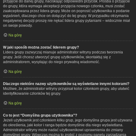
przyjęcie do danej grupy, naciskając odpowiedni przycisk. Prośba o przyjęcie
do grupy, która wymaga akceptacji przyjęcia nowego członka, musi zostać
zaakceptowana przez lidera grupy. Może on poprosić użytkownika o podanie
wyjaśnień, dlaczego chce on dołączyć do tej grupy. W przypadku otrzymania
negatywnej decyzji proszę nie nękać lidera grupy pytaniami – widocznie miał
on swoje powody.
Na górę
W jaki sposób można zostać liderem grupy?
Lidera grupy zazwyczaj mianuje administrator witryny podczas tworzenia
grupy. Jeśli chcesz utworzyć grupę użytkowników, skontaktuj się z
administratorem, wysyłając do niego prywatną wiadomość.
Na górę
Dlaczego niektóre nazwy użytkowników są wyświetlane innymi kolorami?
Możliwe, że administrator witryny przypisał kolor członkom grupy, aby ułatwić
identyfikowanie członków tej grupy.
Na górę
Co to jest “Domyślna grupa użytkownika”?
Jeżeli użytkownik jest członkiem kilku grup, jego domyślna grupa jest używana
do określenia, jaki kolor i ranga będzie domyślnie dla niego wyświetlana.
Administrator witryny może nadać użytkownikowi uprawnienia do zmiany
domyślnej grupy. Wówczas można to zrobić z poziomu panelu zarządzania