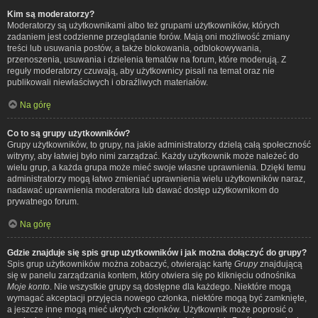
Kim są moderatorzy?
Moderatorzy są użytkownikami albo też grupami użytkowników, których
zadaniem jest codzienne przeglądanie forów. Mają oni możliwość zmiany
treści lub usuwania postów, a także blokowania, odblokowywania,
przenoszenia, usuwania i dzielenia tematów na forum, które moderują. Z
reguły moderatorzy czuwają, aby użytkownicy pisali na temat oraz nie
publikowali niewłaściwych i obraźliwych materiałów.
Na górę
Co to są grupy użytkowników?
Grupy użytkowników, to grupy, na jakie administratorzy dzielą całą społeczność
witryny, aby łatwiej było nimi zarządzać. Każdy użytkownik może należeć do
wielu grup, a każda grupa może mieć swoje własne uprawnienia. Dzięki temu
administratorzy mogą łatwo zmieniać uprawnienia wielu użytkowników naraz,
nadawać uprawnienia moderatora lub dawać dostęp użytkownikom do
prywatnego forum.
Na górę
Gdzie znajduje się spis grup użytkowników i jak można dołączyć do grupy?
Spis grup użytkowników można zobaczyć, otwierając kartę
Grupy
znajdującą
się w panelu zarządzania kontem, który otwiera się po kliknięciu odnośnika
Moje konto
. Nie wszystkie grupy są dostępne dla każdego. Niektóre mogą
wymagać akceptacji przyjęcia nowego członka, niektóre mogą być zamknięte,
a jeszcze inne mogą mieć ukrytych członków. Użytkownik może poprosić o