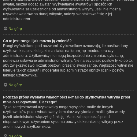
awatar, można dodać awatar. Wyświetlanie awatarów i sposób ich
wyświetlania są uzależnione od administratora witryny. Jeśli nie można
używać awatarów na danej witrynie, należy skontaktować się z jej
administratorem.
Na górę
Co to jest ranga i jak można ją zmienić?
Rangi wyświetlane pod nazwami użytkowników oznaczają, ile postów dany
użytkownik napisał lub jaki ma status na forum, np. moderatora czy
administratora. Użytkownicy nie mogą bezpośrednio zmieniać stylu rang,
ponieważ ustawia je administrator witryny. Nie należy pisać postów tylko po to,
aby zwiększyć swój licznik postów i przez to swoją rangę. Większość witryn nie
toleruje takich działań i moderator lub administrator obniży licznik postów
takiego użytkownika.
Na górę
Podczas próby wysłania wiadomości e-mail do użytkownika witryna prosi
mnie o zalogowanie. Dlaczego?
Tylko zarejestrowani użytkownicy mogą wysyłać e-maile do innych
użytkowników przez wbudowany formularz wysyłania e-maili i tylko wtedy,
jeżeli administrator włączył tę funkcję. Ma to zabezpieczać przed
nieprawidłowym używaniem systemu poczty elektronicznej witryny przez
anonimowych użytkowników.
Na górę