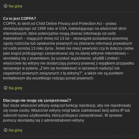
Na górę
Co to jest COPPA?
COPPA, to skrót od Child Online Privacy and Protection Act – prawa
obowiązującego od 1998 roku w USA, nakładającego na właścicieli stron
internetowych, które potencjalnie mogą zbierać informacje od osób
małoletnich – mających mniej niż 13 lat – obowiązek posiadania pisemnej
zgody rodziców lub opiekunów prawnych na zbieranie informacji prywatnych
od osób poniżej 13 roku życia. Jeżeli nie masz pewności czy to dotyczy ciebie
jako kogoś próbującego zarejestrować się na danej witrynie internetowej –
skontaktuj się z prawnikiem, by uzyskać wyjaśnienie. phpBB Limited i
właściciele tej witryny nie dostarczają pomocy prawnej z wyjątkiem przypadku
opisanego w pytaniu „Z kim się kontaktować w sprawach nadużyć lub
zagadnień prawnych związanych z tą witryną?”, a także nie są punktem
kontaktowym dla wszelkiego rodzaju porad prawnych.
Na górę
Dlaczego nie mogę się zarejestrować?
Być może właściciel witryny wyłączył funkcję rejestracji, aby nie rejestrowały
się nowe osoby. Właściciel witryny mógł także zablokować twój adres IP lub
zabronił nazwy użytkownika, którą próbujesz zarejestrować. W sprawie
pomocy skontaktuj się z administratorem witryny.
Na górę