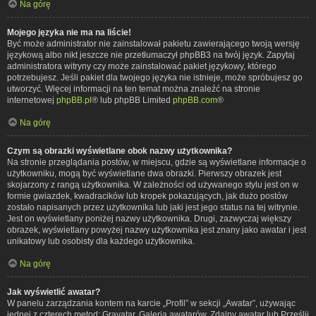
Na górę
Mojego języka nie ma na liście!
Być może administrator nie zainstalował pakietu zawierającego twoją wersję
językową albo nikt jeszcze nie przetłumaczył phpBB3 na twój język. Zapytaj
administratora witryny czy może zainstalować pakiet językowy, którego
potrzebujesz. Jeśli pakiet dla twojego języka nie istnieje, może spróbujesz go
utworzyć. Więcej informacji na ten temat można znaleźć na stronie
internetowej
phpBB.pl
® lub phpBB Limited
phpBB.com
®
Na górę
Czym są obrazki wyświetlane obok nazwy użytkownika?
Na stronie przeglądania postów, w miejscu, gdzie są wyświetlane informacje o
użytkowniku, mogą być wyświetlane dwa obrazki. Pierwszy obrazek jest
skojarzony z rangą użytkownika. W zależności od używanego stylu jest on w
formie gwiazdek, kwadracików lub kropek pokazujących, jak dużo postów
zostało napisanych przez użytkownika lub jaki jest jego status na tej witrynie.
Jest on wyświetlany poniżej nazwy użytkownika. Drugi, zazwyczaj większy
obrazek, wyświetlany powyżej nazwy użytkownika jest znany jako awatar i jest
unikatowy lub osobisty dla każdego użytkownika.
Na górę
Jak wyświetlić awatar?
W panelu zarządzania kontem na karcie „Profil” w sekcji „Awatar”, używając
jednej z czterech metod: Gravatar, Galeria awatarów, Zdalny awatar lub Prześlij