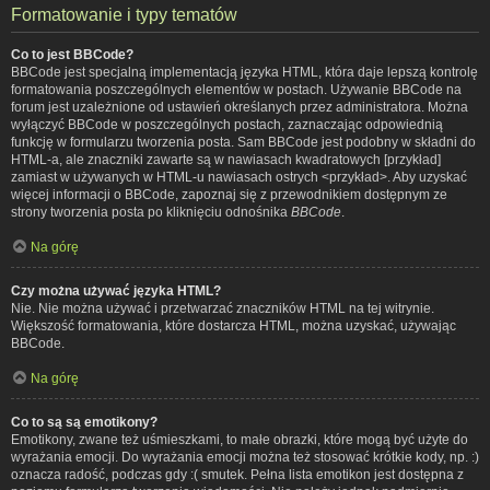
Formatowanie i typy tematów
Co to jest BBCode?
BBCode jest specjalną implementacją języka HTML, która daje lepszą kontrolę
formatowania poszczególnych elementów w postach. Używanie BBCode na
forum jest uzależnione od ustawień określanych przez administratora. Można
wyłączyć BBCode w poszczególnych postach, zaznaczając odpowiednią
funkcję w formularzu tworzenia posta. Sam BBCode jest podobny w składni do
HTML-a, ale znaczniki zawarte są w nawiasach kwadratowych [przykład]
zamiast w używanych w HTML-u nawiasach ostrych <przykład>. Aby uzyskać
więcej informacji o BBCode, zapoznaj się z przewodnikiem dostępnym ze
strony tworzenia posta po kliknięciu odnośnika
BBCode
.
Na górę
Czy można używać języka HTML?
Nie. Nie można używać i przetwarzać znaczników HTML na tej witrynie.
Większość formatowania, które dostarcza HTML, można uzyskać, używając
BBCode.
Na górę
Co to są są emotikony?
Emotikony, zwane też uśmieszkami, to małe obrazki, które mogą być użyte do
wyrażania emocji. Do wyrażania emocji można też stosować krótkie kody, np. :)
oznacza radość, podczas gdy :( smutek. Pełna lista emotikon jest dostępna z