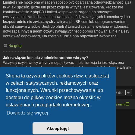
Limited i nie może ona w żaden sposób być obarczana odpowiedzialnością za
to w jaki sposób, gdzie lub przez kogo ta witryna jest używana. Proszę nie
kontaktować się z phpBB Limited w sprawach zagadnień prawnych
(wstrzymania i zaniechania, odpowiedzialności, szkalujących komentarzy itp.)
bezpośrednio nie związanych
z witryną phpBB.com lub oprogramowaniem
phpBB samym w sobie. Jeśli do phpBB Limited zostanie wysłana wiadomość
dotycząca
innych podmiotów
używających tego oprogramowania, nie należy
oczekiwać odpowiedzi, lub zostanie udzielona odpowiedź lakoniczna.
Na górę
Jak nawiązać kontakt z administratorem witryny?
Wszyscy użytkownicy witryny mogą używać – jeśli funkcja ta jest włączona
przez administratora witryny – formularza „Kontakt z nami”. Członkowie witryny
mogą także używać odnośnika „Zespół administracyjny”.
Strona ta używa plików cookies (tzw. ciasteczka)
Na górę
w celach statystycznych, reklamowych oraz
funkcjonalnych. Warunki przechowywania lub
Przejdź do
dostępu do plików cookies można określić w
ustawieniach przeglądarki internetowej.
Strona domowa
Kresowe forum motocyklowe
Kontakt z nami
Dowiedz się więcej
Lucid Lime style created by
Melvin García
Co-Author:
MannixMD
Style Version: 1.1.9
Akceptuję!
Technologię dostarcza
phpBB
® Forum Software © phpBB Limited
Polski pakiet językowy dostarcza
phpBB.pl