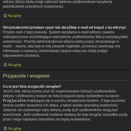
witryny, którzy będą mogli zabronić takiemu użytkownikowi wysyłania
jakichkolwiek prywatnych wiadomości.
Na górę
Otrzymałem/otrzymałam spam lub obraźliwy e-mail od kogoś z tej witryny!
Przykro nam z tego powodu. System wysyłania e-maili witryny zawiera
zabezpieczenia umożliwiające wytropienie użytkowników, którzy wysyłają takie
wiadomości. Prześlij administratorowi witryny pełną kopię otrzymanego e-
maila – ważne, aby były w niej zawarte nagłówki, ponieważ zawierają one
informacje o nadawcy. Administrator będzie wówczas mógł podjąć
odpowiednie działania.
Na górę
Przyjaciele i wrogowie
Co to jest lista przyjaciół i wrogów?
Jest to lista, którą można użyć do organizowania różnych użytkowników
witryny. Użytkownicy dodani do listy przyjaciół będą wyświetleni na karcie
Przyjaciele
znajdującej się w panelu zarządzania kontem. Z tego poziomu
można szybko sprawdzić ich status, a także wysłać prywatną wiadomość.
Zależnie od używanego stylu witryny, posty tych użytkowników mogą być
wyróżniane. Jeśli użytkownik zostanie dodany do listy wrogów, wszystkie posty
przez niego napisane domyślnie nie będą wyświetlane.
Na górę