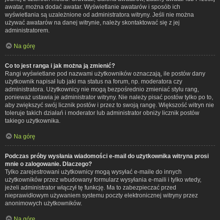
awatar, można dodać awatar. Wyświetlanie awatarów i sposób ich
wyświetlania są uzależnione od administratora witryny. Jeśli nie można
używać awatarów na danej witrynie, należy skontaktować się z jej
administratorem.
Na górę
Co to jest ranga i jak można ją zmienić?
Rangi wyświetlane pod nazwami użytkowników oznaczają, ile postów dany
użytkownik napisał lub jaki ma status na forum, np. moderatora czy
administratora. Użytkownicy nie mogą bezpośrednio zmieniać stylu rang,
ponieważ ustawia je administrator witryny. Nie należy pisać postów tylko po to,
aby zwiększyć swój licznik postów i przez to swoją rangę. Większość witryn nie
toleruje takich działań i moderator lub administrator obniży licznik postów
takiego użytkownika.
Na górę
Podczas próby wysłania wiadomości e-mail do użytkownika witryna prosi
mnie o zalogowanie. Dlaczego?
Tylko zarejestrowani użytkownicy mogą wysyłać e-maile do innych
użytkowników przez wbudowany formularz wysyłania e-maili i tylko wtedy,
jeżeli administrator włączył tę funkcję. Ma to zabezpieczać przed
nieprawidłowym używaniem systemu poczty elektronicznej witryny przez
anonimowych użytkowników.
Na górę