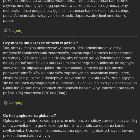
poziomu formularza tworzenia wiadomości. Nie należy jednak nadmiernie
używać emotikon, gdyż mogą spowodować, że post stanie się nieczytelny i
moderator może podjąć decyzję o ich usunięciu bądź też usunięciu całego
posta. Administrator witryny może określić dopuszczalny limit emotikon w
poście.
Na górę
Czy można umieszczać obrazki w poście?
Tak, obrazki można umieszczać w postach. Jeśli administrator włączył
możliwość zamieszczania załączników, można wgrać obrazek bezpośrednio
na witrynę. Jeśli ta funkcja nie działa, aby obrazek był wyświetlany na forum,
należy podać odnośnik do obrazka umieszczonego na publicznie dostępnym
serwerze, np. http://www.jakas_strona.com/moj_obrazek.gif. Nie można
podawać odnośników do obrazków zapisanych na prywatnym komputerze,
chyba że jest publicznie dostępnym serwerem ani do obrazków znajdujących
się na stronach wymagających autoryzacji, takich jak, np. skrzynki pocztowe na
Gmail lub Yahoo! oraz stronach chronionych hasłem. Aby umieścić obrazek w
poście, użyj znacznika BBCode
[img]
.
Na górę
Co to są ogłoszenia globalne?
Ogłoszenia globalne zawierają ważne informacje i należy zawsze je czytać. Są
one wyświetlane na górze każdego forum i w panelu zarządzania kontem
użytkownika. Uprawnienia zamieszczania ogłoszeń globalnych są nadawane
przez administratora witryny.