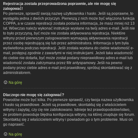
Rejestracja została przeprowadzona poprawnie, ale nie mogę się
zalogować!
Po pierwsze, sprawdź swoją nazwę użytkownika i hasło. Jeśli są poprawne, to
wystąpiła jedna z dwóch przyczyn. Pierwszą z nich może być włączona funkcja
COPPA, a w czasie rejestracji została podana informacja, że masz mniej niż 13
lat. Wówczas należy wykonać instrukcje wysłane na twój adres e-mail. Jeśli nie
to było przyczyną, być może nie została aktywowana rejestracja. Niektóre
witryny przed pierwszym zalogowaniem wymagają aktywowania rejestracji
przez osobę rejestrującą się lub przez administratora. Informacja o tym była
wyświetlona podczas rejestracji. Jeśli została wysłana do ciebie wiadomość e-
mail, postępuj zgodnie z zawartymi w niej instrukcjami. Jeżeli taka wiadomość
do ciebie nie dotarła, być może został podany nieprawidłowy adres e-mail lub
wiadomość została zatrzymana przez filtr antyspamowy. Jeśli na pewno
podany przez ciebie adres e-mail jest prawidłowy, spróbuj skontaktować się z
administratorem.
Na górę
Dlaczego nie mogę się zalogować?
Powodów może być kilka. Po pierwsze sprawdź, czy twoja nazwa użytkownika
i hasło są prawidłowe. Jeżeli są prawidłowe, skontaktuj się z właścicielem
witryny i zapytaj, czy cię nie zablokowano. Istnieje też prawdopodobieństwo,
że problem powoduje błędna konfiguracja witryny, na której znajduje się forum.
Skontaktuj się z właścicielem witryny i powiadom go o tym problemie. Musi on
go naprawić.
Na górę