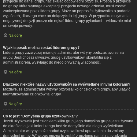
przyjęcie do danej grupy, naciskając odpowiedni przycisk. Prośba o przyjęcie
do grupy, która wymaga akceptacji przyjęcia nowego członka, musi zostać
zaakceptowana przez lidera grupy. Może on poprosić użytkownika o podanie
wyjaśnień, dlaczego chce on dołączyć do tej grupy. W przypadku otrzymania
negatywnej decyzji proszę nie nękać lidera grupy pytaniami – widocznie miał
on swoje powody.
Na górę
W jaki sposób można zostać liderem grupy?
Lidera grupy zazwyczaj mianuje administrator witryny podczas tworzenia
grupy. Jeśli chcesz utworzyć grupę użytkowników, skontaktuj się z
administratorem, wysyłając do niego prywatną wiadomość.
Na górę
Dlaczego niektóre nazwy użytkowników są wyświetlane innymi kolorami?
Możliwe, że administrator witryny przypisał kolor członkom grupy, aby ułatwić
identyfikowanie członków tej grupy.
Na górę
Co to jest “Domyślna grupa użytkownika”?
Jeżeli użytkownik jest członkiem kilku grup, jego domyślna grupa jest używana
do określenia, jaki kolor i ranga będzie domyślnie dla niego wyświetlana.
Administrator witryny może nadać użytkownikowi uprawnienia do zmiany
domyślnej grupy. Wówczas można to zrobić z poziomu panelu zarządzania