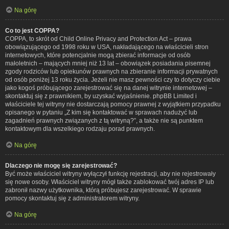
Na górę
Co to jest COPPA?
COPPA, to skrót od Child Online Privacy and Protection Act – prawa
obowiązującego od 1998 roku w USA, nakładającego na właścicieli stron
internetowych, które potencjalnie mogą zbierać informacje od osób
małoletnich – mających mniej niż 13 lat – obowiązek posiadania pisemnej
zgody rodziców lub opiekunów prawnych na zbieranie informacji prywatnych
od osób poniżej 13 roku życia. Jeżeli nie masz pewności czy to dotyczy ciebie
jako kogoś próbującego zarejestrować się na danej witrynie internetowej –
skontaktuj się z prawnikiem, by uzyskać wyjaśnienie. phpBB Limited i
właściciele tej witryny nie dostarczają pomocy prawnej z wyjątkiem przypadku
opisanego w pytaniu „Z kim się kontaktować w sprawach nadużyć lub
zagadnień prawnych związanych z tą witryną?”, a także nie są punktem
kontaktowym dla wszelkiego rodzaju porad prawnych.
Na górę
Dlaczego nie mogę się zarejestrować?
Być może właściciel witryny wyłączył funkcję rejestracji, aby nie rejestrowały
się nowe osoby. Właściciel witryny mógł także zablokować twój adres IP lub
zabronił nazwy użytkownika, którą próbujesz zarejestrować. W sprawie
pomocy skontaktuj się z administratorem witryny.
Na górę