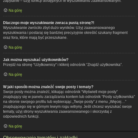
zapytanie – użyj funkcji dostępnych w wyszukiwaniu zaawansowanym.
Na górę
Dlaczego moje wyszukiwanie zwraca pustą stronę?!
Wyszukiwanie zwróciło zbyt dużo wyników. Użyj zaawansowanego
wyszukiwania i postaraj się bardziej precyzyjnie określić szukany fragment
oraz fora, które mają być przeszukane.
Na górę
Jak można wyszukać użytkowników?
Przejdź na stronę “Użytkownicy” i kliknij odnośnik “Znajdź użytkownika”.
Na górę
W jaki sposób można znaleźć swoje posty i tematy?
Swoje posty można znaleźć, klikając odnośnik “Wyświetl moje posty”
znajdujący się w panelu zarządzania kontem lub odnośnik “Posty użytkownika”
na stronie swojego profilu lub wybierając „Twoje posty” z menu „Więcej…”
znajdującego się w górnym lewym rogu witryny. Jeśli chcesz wyszukać swoje
tematy, użyj strony wyszukiwania zaawansowanego i skorzystaj z
odpowiednich funkcji.
Na górę
Obserwowanie tematów i zakładki