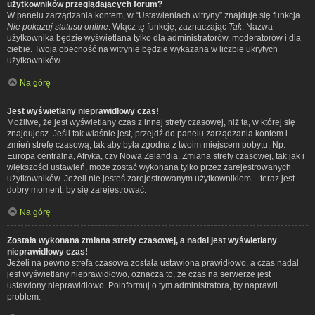
użytkowników przeglądających forum?
W panelu zarządzania kontem, w “Ustawieniach witryny” znajduje się funkcja
Nie pokazuj statusu online
. Włącz tę funkcję, zaznaczając
Tak
. Nazwa
użytkownika będzie wyświetlana tylko dla administratorów, moderatorów i dla
ciebie. Twoja obecność na witrynie będzie wykazana w liczbie ukrytych
użytkowników.
Na górę
Jest wyświetlany nieprawidłowy czas!
Możliwe, że jest wyświetlany czas z innej strefy czasowej, niż ta, w której się
znajdujesz. Jeśli tak właśnie jest, przejdź do panelu zarządzania kontem i
zmień strefę czasową, tak aby była zgodna z twoim miejscem pobytu. Np.
Europa centralna, Afryka, czy Nowa Zelandia. Zmiana strefy czasowej, tak jak i
większości ustawień, może zostać wykonana tylko przez zarejestrowanych
użytkowników. Jeżeli nie jesteś zarejestrowanym użytkownikiem – teraz jest
dobry moment, by się zarejestrować.
Na górę
Została wykonana zmiana strefy czasowej, a nadal jest wyświetlany
nieprawidłowy czas!
Jeżeli na pewno strefa czasowa została ustawiona prawidłowo, a czas nadal
jest wyświetlany nieprawidłowo, oznacza to, że czas na serwerze jest
ustawiony nieprawidłowo. Poinformuj o tym administratora, by naprawił
problem.