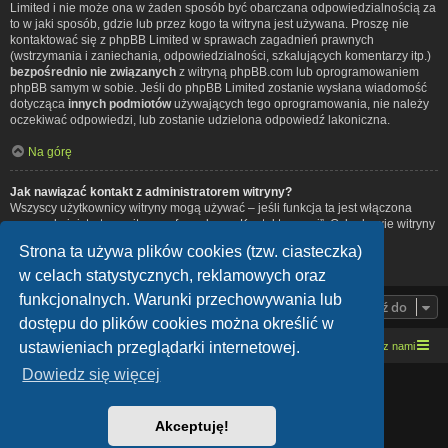
Limited i nie może ona w żaden sposób być obarczana odpowiedzialnością za
to w jaki sposób, gdzie lub przez kogo ta witryna jest używana. Proszę nie
kontaktować się z phpBB Limited w sprawach zagadnień prawnych
(wstrzymania i zaniechania, odpowiedzialności, szkalujących komentarzy itp.)
bezpośrednio nie związanych
z witryną phpBB.com lub oprogramowaniem
phpBB samym w sobie. Jeśli do phpBB Limited zostanie wysłana wiadomość
dotycząca
innych podmiotów
używających tego oprogramowania, nie należy
oczekiwać odpowiedzi, lub zostanie udzielona odpowiedź lakoniczna.
Na górę
Jak nawiązać kontakt z administratorem witryny?
Wszyscy użytkownicy witryny mogą używać – jeśli funkcja ta jest włączona
przez administratora witryny – formularza „Kontakt z nami”. Członkowie witryny
mogą także używać odnośnika „Zespół administracyjny”.
Strona ta używa plików cookies (tzw. ciasteczka)
Na górę
w celach statystycznych, reklamowych oraz
funkcjonalnych. Warunki przechowywania lub
Przejdź do
dostępu do plików cookies można określić w
ustawieniach przeglądarki internetowej.
Strona domowa
Kresowe forum motocyklowe
Kontakt z nami
Dowiedz się więcej
Lucid Lime style created by
Melvin García
Co-Author:
MannixMD
Style Version: 1.1.9
Akceptuję!
Technologię dostarcza
phpBB
® Forum Software © phpBB Limited
Polski pakiet językowy dostarcza
phpBB.pl