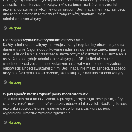
zezwolić na zamieszczanie załączników na forum, na którym piszesz lub
przyznał uprawnienia tylko niektórym grupom. Jeśli nadal nie masz jasności,
dlaczego nie możesz zamieszczać załączników, skontaktuj się z
administratorem witryny.
Na górę
Dlaczego otrzymałem/otrzymałam ostrzeżenie?
Każdy administrator witryny ma swoje zasady i regulaminy obowiązujące na
danej witrynie. Są one opublikowane i administrator zaleca zapoznanie się z
nimi. Jeśli ktoś ich nie przestrzegał, może otrzymać ostrzeżenie. O udzieleniu
ostrzeżenia decyduje administrator witryny. phpBB Limited nie ma nic
wspólnego z ostrzeżeniami udzielanymi na tej witrynie i nie ponosi żadnej
odpowiedzialności związanej z nimi. Jeśli nadal nie masz jasności, dlaczego
otrzymałeś/otrzymałaś ostrzeżenie, skontaktuj się z administratorem witryny.
Na górę
W jaki sposób można zgłosić posty moderatorowi?
Jeśli administrator na to zezwolił, w prawym górnym rogu treści posta, który
chcesz zgłosić, powinien być widoczny odpowiedni przycisk. Naciśnięcie tego
przycisku spowoduje przeniesienie cię do formularza, który po jego
wypełnieniu umożliwi wysłanie zgłoszenia.
Na górę