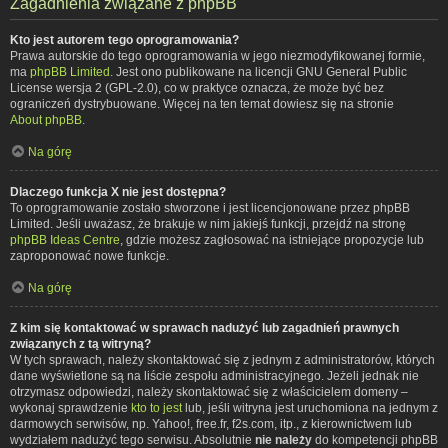
Zagadnienia związane z phpBB
Kto jest autorem tego oprogramowania?
Prawa autorskie do tego oprogramowania w jego niezmodyfikowanej formie,
ma
phpBB Limited
. Jest ono publikowane na licencji GNU General Public
License wersja 2 (GPL-2.0), co w praktyce oznacza, że może być bez
ograniczeń dystrybuowane. Więcej na ten temat dowiesz się na stronie
About phpBB
.
Na górę
Dlaczego funkcja X nie jest dostępna?
To oprogramowanie zostało stworzone i jest licencjonowane przez phpBB
Limited. Jeśli uważasz, że brakuje w nim jakiejś funkcji, przejdź na stronę
phpBB Ideas Centre
, gdzie możesz zagłosować na istniejące propozycje lub
zaproponować nowe funkcje.
Na górę
Z kim się kontaktować w sprawach nadużyć lub zagadnień prawnych
związanych z tą witryną?
W tych sprawach, należy skontaktować się z jednym z administratorów, których
dane wyświetlone są na liście zespołu administracyjnego. Jeżeli jednak nie
otrzymasz odpowiedzi, należy skontaktować się z właścicielem domeny –
wykonaj sprawdzenie
kto to jest
lub, jeśli witryna jest uruchomiona na jednym z
darmowych serwisów, np. Yahoo!, free.fr, f2s.com, itp., z kierownictwem lub
wydziałem nadużyć tego serwisu. Absolutnie
nie należy
do kompetencji phpBB