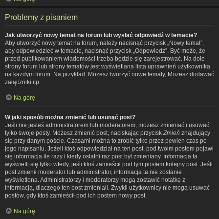
Problemy z pisaniem
Jak utworzyć nowy temat na forum lub wysłać odpowiedź w temacie?
Aby utworzyć nowy temat na forum, należy nacisnąć przycisk „Nowy temat”,
aby odpowiedzieć w temacie, nacisnąć przycisk „Odpowiedz”. Być może, że
przed publikowaniem wiadomości trzeba będzie się zarejestrować. Na dole
strony forum lub strony tematów jest wyświetlana lista uprawnień użytkownika
na każdym forum. Na przykład: Możesz tworzyć nowe tematy, Możesz dodawać
załączniki itp.
Na górę
W jaki sposób można zmienić lub usunąć post?
Jeśli nie jesteś administratorem lub moderatorem, możesz zmieniać i usuwać
tylko swoje posty. Możesz zmienić post, naciskając przycisk
Zmień
znajdujący
się przy danym poście. Czasami można to zrobić tylko przez pewien czas po
jego napisaniu. Jeżeli ktoś odpowiedział na ten post, pod twoim postem pojawi
się informacja ile razy i kiedy ostatni raz post był zmieniany. Informacja ta
wyświetli się tylko wtedy, jeśli ktoś zamieścił pod tym postem kolejny post. Jeśli
post zmienił moderator lub administrator, informacja ta nie zostanie
wyświetlona. Administratorzy i moderatorzy mogą zostawić notatkę z
informacją, dlaczego ten post zmieniali. Zwykli użytkownicy nie mogą usuwać
postów, gdy ktoś zamieścił pod ich postem nowy post.
Na górę