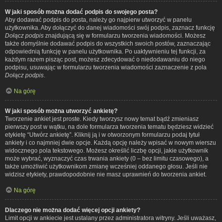
W jaki sposób można dodać podpis do swojego posta?
Aby dodawać podpis do posta, należy go najpierw utworzyć w panelu
użytkownika. Aby dołączyć do danej wiadomości swój podpis, zaznacz funkcję
Dołącz podpis
znajdującą się w formularzu tworzenia wiadomości. Możesz
także domyślnie dodawać podpis do wszystkich swoich postów, zaznaczając
odpowiednią funkcję w panelu użytkownika. Po uaktywnieniu tej funkcji, za
każdym razem pisząc post, możesz zdecydować o niedodawaniu do niego
podpisu, usuwając w formularzu tworzenia wiadomości zaznaczenie z pola
Dołącz podpis
.
Na górę
W jaki sposób można utworzyć ankietę?
Tworzenie ankiet jest proste. Kiedy tworzysz nowy temat bądź zmieniasz
pierwszy post w wątku, na dole formularza tworzenia tematu będziesz widzieć
etykietę “Utwórz ankietę”. Kliknij ją i w otworzonym formularzu podaj tytuł
ankiety i co najmniej dwie opcje. Każdą opcję należy wpisać w nowym wierszu
widocznego pola tekstowego. Możesz określić liczbę opcji, jakie użytkownik
może wybrać, wyznaczyć czas trwania ankiety (0 – bez limitu czasowego), a
także umożliwić użytkownikom zmianę wcześniej oddanego głosu. Jeśli nie
widzisz etykiety, prawdopodobnie nie masz uprawnień do tworzenia ankiet.
Na górę
Dlaczego nie można dodać więcej opcji ankiety?
Limit opcji w ankiecie jest ustalany przez administratora witryny. Jeśli uważasz,