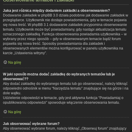
Jaka jest różnica między dodaniem zakładki a obserwowaniem?
Dodawanie zakładek w phpBB 3.0 działa podobnie jak dodawanie zakładek w
przeglądarce. Użytkownik nie dostaje powiadomienia, gdy w temacie pojawia
się nowa treść. W phpBB 3.1 dodawanie zakładek przypomina obserwowanie
tematu. Użytkownik może być powiadamiany, gdy nastąpi aktualizacja tematu
oznaczonego zakładką. Funkcja obserwowania powiadamia użytkownika – w
wybrany przez niego sposób – gdy w obserwowanym temacie bądź forum
pojawiła się nowa treść. Sposoby powiadamiania dla zakładek i
obserwowanych elementów można konfigurować w panelu użytkownika na
karcie „Ustawienia witryny”.
Na górę
W jaki sposób można dodać zakładkę do wybranych tematów lub je
obserwować??
Aby dodać zakładkę do wybranego tematu lub go obserwować, należy kliknąć
odpowiedni odnośnik w menu “Narzędzia tematu” znajdujące się na górze i na
dole wątku.
Udzielenie odpowiedzi w temacie, gdy jest aktywna funkcja “Powiadamiaj o
opublikowaniu odpowiedzi” spowoduje włączenie obserwowania tematu.
Na górę
Jak obserwować wybrane forum?
Aby obserwować wybrane forum, należy kliknąć „Obserwuj forum” znajdujący