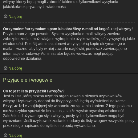
witryny, którzy będą mogli zabronić takiemu użytkownikowi wysyłania
jakichkolwiek prywatnych wiadomości.
Na górę
Otrzymałem/otrzymałam spam lub obraźliwy e-mail od kogoś z tej witryny!
Przykro nam z tego powodu. System wysyłania e-maili witryny zawiera
zabezpieczenia umożliwiające wytropienie użytkowników, którzy wysyłają takie
wiadomości. Prześlij administratorowi witryny pełną kopię otrzymanego e-
maila – ważne, aby były w niej zawarte nagłówki, ponieważ zawierają one
informacje o nadawcy. Administrator będzie wówczas mógł podjąć
odpowiednie działania.
Na górę
Przyjaciele i wrogowie
Co to jest lista przyjaciół i wrogów?
Jest to lista, którą można użyć do organizowania różnych użytkowników
witryny. Użytkownicy dodani do listy przyjaciół będą wyświetleni na karcie
Przyjaciele
znajdującej się w panelu zarządzania kontem. Z tego poziomu
można szybko sprawdzić ich status, a także wysłać prywatną wiadomość.
Zależnie od używanego stylu witryny, posty tych użytkowników mogą być
wyróżniane. Jeśli użytkownik zostanie dodany do listy wrogów, wszystkie posty
przez niego napisane domyślnie nie będą wyświetlane.
Na górę