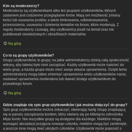
Kim są moderatorzy?
Moderatorzy są użytkownikami albo też grupami użytkowników, których
zadaniem jest codzienne przeglądanie forów. Mają oni możliwość zmiany
treści lub usuwania postów, a także blokowania, odblokowywania,
przenoszenia, usuwania i dzielenia tematów na forum, które moderują. Z
reguły moderatorzy czuwają, aby użytkownicy pisali na temat oraz nie
publikowali niewłaściwych i obraźliwych materiałów.
Na górę
Co to są grupy użytkowników?
Grupy użytkowników, to grupy, na jakie administratorzy dzielą całą społeczność
witryny, aby łatwiej było nimi zarządzać. Każdy użytkownik może należeć do
wielu grup, a każda grupa może mieć swoje własne uprawnienia. Dzięki temu
administratorzy mogą łatwo zmieniać uprawnienia wielu użytkowników naraz,
nadawać uprawnienia moderatora lub dawać dostęp użytkownikom do
prywatnego forum.
Na górę
Gdzie znajduje się spis grup użytkowników i jak można dołączyć do grupy?
Spis grup użytkowników można zobaczyć, otwierając kartę
Grupy
znajdującą
się w panelu zarządzania kontem, który otwiera się po kliknięciu odnośnika
Moje konto
. Nie wszystkie grupy są dostępne dla każdego. Niektóre mogą
wymagać akceptacji przyjęcia nowego członka, niektóre mogą być zamknięte,
a jeszcze inne mogą mieć ukrytych członków. Użytkownik może poprosić o