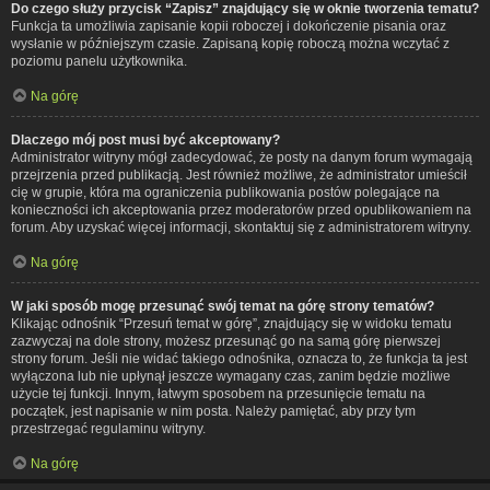
Do czego służy przycisk “Zapisz” znajdujący się w oknie tworzenia tematu?
Funkcja ta umożliwia zapisanie kopii roboczej i dokończenie pisania oraz
wysłanie w późniejszym czasie. Zapisaną kopię roboczą można wczytać z
poziomu panelu użytkownika.
Na górę
Dlaczego mój post musi być akceptowany?
Administrator witryny mógł zadecydować, że posty na danym forum wymagają
przejrzenia przed publikacją. Jest również możliwe, że administrator umieścił
cię w grupie, która ma ograniczenia publikowania postów polegające na
konieczności ich akceptowania przez moderatorów przed opublikowaniem na
forum. Aby uzyskać więcej informacji, skontaktuj się z administratorem witryny.
Na górę
W jaki sposób mogę przesunąć swój temat na górę strony tematów?
Klikając odnośnik “Przesuń temat w górę”, znajdujący się w widoku tematu
zazwyczaj na dole strony, możesz przesunąć go na samą górę pierwszej
strony forum. Jeśli nie widać takiego odnośnika, oznacza to, że funkcja ta jest
wyłączona lub nie upłynął jeszcze wymagany czas, zanim będzie możliwe
użycie tej funkcji. Innym, łatwym sposobem na przesunięcie tematu na
początek, jest napisanie w nim posta. Należy pamiętać, aby przy tym
przestrzegać regulaminu witryny.
Na górę