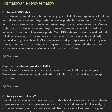
Formatowanie i typy tematów
Co to jest BBCode?
BBCode jest specjalną implementacją języka HTML, która daje lepszą kontrolę
formatowania poszczególnych elementów w postach. Używanie BBCode na
forum jest uzależnione od ustawień określanych przez administratora. Można
wyłączyć BBCode w poszczególnych postach, zaznaczając odpowiednią
funkcję w formularzu tworzenia posta. Sam BBCode jest podobny w składni do
HTML-a, ale znaczniki zawarte są w nawiasach kwadratowych [przykład]
zamiast w używanych w HTML-u nawiasach ostrych <przykład>. Aby uzyskać
więcej informacji o BBCode, zapoznaj się z przewodnikiem dostępnym ze
strony tworzenia posta po kliknięciu odnośnika
BBCode
.
Na górę
Czy można używać języka HTML?
Nie. Nie można używać i przetwarzać znaczników HTML na tej witrynie.
Większość formatowania, które dostarcza HTML, można uzyskać, używając
BBCode.
Na górę
Co to są są emotikony?
Emotikony, zwane też uśmieszkami, to małe obrazki, które mogą być użyte do
wyrażania emocji. Do wyrażania emocji można też stosować krótkie kody, np. :)
oznacza radość, podczas gdy :( smutek. Pełna lista emotikon jest dostępna z