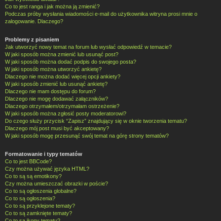
Co to jest ranga i jak można ją zmienić?
Podczas próby wysłania wiadomości e-mail do użytkownika witryna prosi mnie o
zalogowanie. Dlaczego?
Problemy z pisaniem
Jak utworzyć nowy temat na forum lub wysłać odpowiedź w temacie?
W jaki sposób można zmienić lub usunąć post?
W jaki sposób można dodać podpis do swojego posta?
W jaki sposób można utworzyć ankietę?
Dlaczego nie można dodać więcej opcji ankiety?
W jaki sposób zmienić lub usunąć ankietę?
Dlaczego nie mam dostępu do forum?
Dlaczego nie mogę dodawać załączników?
Dlaczego otrzymałem/otrzymałam ostrzeżenie?
W jaki sposób można zgłosić posty moderatorowi?
Do czego służy przycisk “Zapisz” znajdujący się w oknie tworzenia tematu?
Dlaczego mój post musi być akceptowany?
W jaki sposób mogę przesunąć swój temat na górę strony tematów?
Formatowanie i typy tematów
Co to jest BBCode?
Czy można używać języka HTML?
Co to są są emotikony?
Czy można umieszczać obrazki w poście?
Co to są ogłoszenia globalne?
Co to są ogłoszenia?
Co to są przyklejone tematy?
Co to są zamknięte tematy?
Co to są ikony tematu?