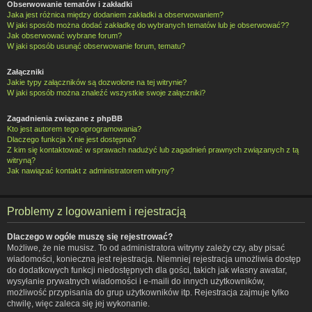
Obserwowanie tematów i zakładki
Jaka jest różnica między dodaniem zakładki a obserwowaniem?
W jaki sposób można dodać zakładkę do wybranych tematów lub je obserwować??
Jak obserwować wybrane forum?
W jaki sposób usunąć obserwowanie forum, tematu?
Załączniki
Jakie typy załączników są dozwolone na tej witrynie?
W jaki sposób można znaleźć wszystkie swoje załączniki?
Zagadnienia związane z phpBB
Kto jest autorem tego oprogramowania?
Dlaczego funkcja X nie jest dostępna?
Z kim się kontaktować w sprawach nadużyć lub zagadnień prawnych związanych z tą
witryną?
Jak nawiązać kontakt z administratorem witryny?
Problemy z logowaniem i rejestracją
Dlaczego w ogóle muszę się rejestrować?
Możliwe, że nie musisz. To od administratora witryny zależy czy, aby pisać
wiadomości, konieczna jest rejestracja. Niemniej rejestracja umożliwia dostęp
do dodatkowych funkcji niedostępnych dla gości, takich jak własny awatar,
wysyłanie prywatnych wiadomości i e-maili do innych użytkowników,
możliwość przypisania do grup użytkowników itp. Rejestracja zajmuje tylko
chwilę, więc zaleca się jej wykonanie.