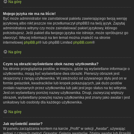
Na górę
Mojego języka nie ma na liście!
Być może administrator nie zainstalował pakietu zawierającego twoją wersję
językową albo nikt jeszcze nie przetłumaczył phpBB3 na twój język. Zapytaj
administratora witryny czy może zainstalować pakiet językowy, którego
potrzebujesz. Jeśli pakiet dla twojego języka nie istnieje, może spróbujesz go
utworzyć. Więcej informacji na ten temat można znaleźć na stronie
internetowej
phpBB.pl
® lub phpBB Limited
phpBB.com
®
Na górę
Czym są obrazki wyświetlane obok nazwy użytkownika?
Na stronie przeglądania postów, w miejscu, gdzie są wyświetlane informacje o
użytkowniku, mogą być wyświetlane dwa obrazki. Pierwszy obrazek jest
skojarzony z rangą użytkownika. W zależności od używanego stylu jest on w
formie gwiazdek, kwadracików lub kropek pokazujących, jak dużo postów
zostało napisanych przez użytkownika lub jaki jest jego status na tej witrynie.
Jest on wyświetlany poniżej nazwy użytkownika. Drugi, zazwyczaj większy
obrazek, wyświetlany powyżej nazwy użytkownika jest znany jako awatar i jest
unikatowy lub osobisty dla każdego użytkownika.
Na górę
Jak wyświetlić awatar?
W panelu zarządzania kontem na karcie „Profil” w sekcji „Awatar”, używając
jednej z czterech metod: Gravatar, Galeria awatarów, Zdalny awatar lub Prześlij