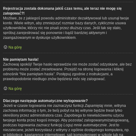
Rejestracja została dokonana jakiś czas temu, ale teraz nie mogę się
zalogować?!
Możliwe, że z jakiegoś powodu administrator dezaktywował lub usunął twoje
konto. Wiele witryn, aby zmniejszyć rozmiar bazy danych, cyklicznie usuwa
użytkowników, którzy nic nie pisali przez dłuższy czas. Jeśli tak się stało,
spróbuj zarejestrować się ponownie i bądź bardziej aktywnym i
zaangażowanym w dyskusje użytkownikiem.
Na górę
Nie pamiętam hasła!
Zachowaj spokój! Twoje hasło wprawdzie nie może zostać odzyskane, ale bez
problemu może zostać zresetowane. Przejdź na stronę logowania i kliknij
odnośnik “Nie pamiętam hasła”. Postępuj zgodnie z instrukcjami, a
prawdopodobnie niedługo znów będziesz móc się zalogować.
Na górę
Dlaczego następuje automatyczne wylogowanie?
Jeżeli w czasie logowania nie zaznaczysz funkcji
Zapamiętaj mnie
, witryna
zachowa informację o tym, że twój pobyt na tej witrynie będzie trwał tylko
określony przez administratora czas. Zapobiega to niewłaściwemu użyciu
twojego konta przez kogoś innego. Aby pozostać zalogowanym/zalogowaną,
podczas logowania zaznacz funkcję
Loguj mnie automatycznie
. Jest to
niezalecane, jeżeli korzystasz z witryny z ogólnie dostępnego komputera, np.
w bibliotece, kawiarence internetowej, sali komputerowej w szkole lub na