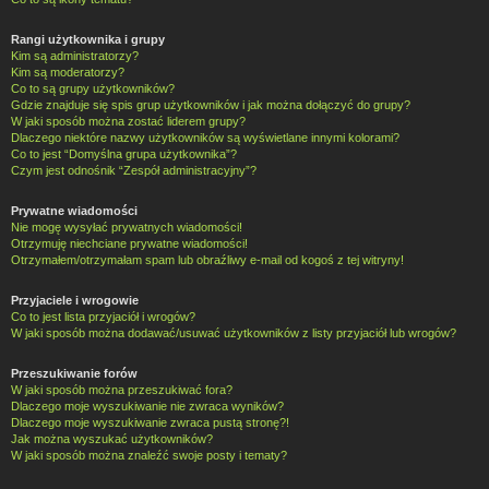
Rangi użytkownika i grupy
Kim są administratorzy?
Kim są moderatorzy?
Co to są grupy użytkowników?
Gdzie znajduje się spis grup użytkowników i jak można dołączyć do grupy?
W jaki sposób można zostać liderem grupy?
Dlaczego niektóre nazwy użytkowników są wyświetlane innymi kolorami?
Co to jest “Domyślna grupa użytkownika”?
Czym jest odnośnik “Zespół administracyjny”?
Prywatne wiadomości
Nie mogę wysyłać prywatnych wiadomości!
Otrzymuję niechciane prywatne wiadomości!
Otrzymałem/otrzymałam spam lub obraźliwy e-mail od kogoś z tej witryny!
Przyjaciele i wrogowie
Co to jest lista przyjaciół i wrogów?
W jaki sposób można dodawać/usuwać użytkowników z listy przyjaciół lub wrogów?
Przeszukiwanie forów
W jaki sposób można przeszukiwać fora?
Dlaczego moje wyszukiwanie nie zwraca wyników?
Dlaczego moje wyszukiwanie zwraca pustą stronę?!
Jak można wyszukać użytkowników?
W jaki sposób można znaleźć swoje posty i tematy?