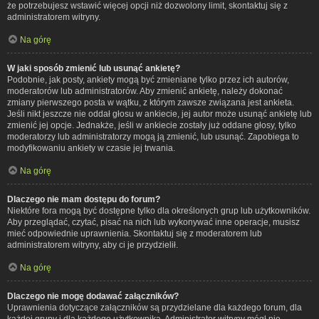
że potrzebujesz wstawić więcej opcji niż dozwolony limit, skontaktuj się z
administratorem witryny.
Na górę
W jaki sposób zmienić lub usunąć ankietę?
Podobnie, jak posty, ankiety mogą być zmieniane tylko przez ich autorów,
moderatorów lub administratorów. Aby zmienić ankietę, należy dokonać
zmiany pierwszego posta w wątku, z którym zawsze związana jest ankieta.
Jeśli nikt jeszcze nie oddał głosu w ankiecie, jej autor może usunąć ankietę lub
zmienić jej opcje. Jednakże, jeśli w ankiecie zostały już oddane głosy, tylko
moderatorzy lub administratorzy mogą ją zmienić, lub usunąć. Zapobiega to
modyfikowaniu ankiety w czasie jej trwania.
Na górę
Dlaczego nie mam dostępu do forum?
Niektóre fora mogą być dostępne tylko dla określonych grup lub użytkowników.
Aby przeglądać, czytać, pisać na nich lub wykonywać inne operacje, musisz
mieć odpowiednie uprawnienia. Skontaktuj się z moderatorem lub
administratorem witryny, aby ci je przydzielił.
Na górę
Dlaczego nie mogę dodawać załączników?
Uprawnienia dotyczące załączników są przydzielane dla każdego forum, dla
każdej grupy i dla każdego użytkownika. Administrator witryny mógł nie