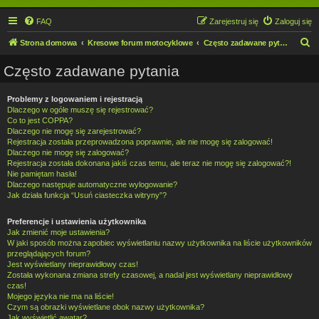
FAQ
Zarejestruj się
Zaloguj się
S
Strona domowa
Kresowe forum motocyklowe
Często zadawane pytania
z
Często zadawane pytania
u
k
Problemy z logowaniem i rejestracją
Dlaczego w ogóle muszę się rejestrować?
a
Co to jest COPPA?
j
Dlaczego nie mogę się zarejestrować?
Rejestracja została przeprowadzona poprawnie, ale nie mogę się zalogować!
Dlaczego nie mogę się zalogować?
Rejestracja została dokonana jakiś czas temu, ale teraz nie mogę się zalogować?!
Nie pamiętam hasła!
Dlaczego następuje automatyczne wylogowanie?
Jak działa funkcja “Usuń ciasteczka witryny”?
Preferencje i ustawienia użytkownika
Jak zmienić moje ustawienia?
W jaki sposób można zapobiec wyświetlaniu nazwy użytkownika na liście użytkowników
przeglądających forum?
Jest wyświetlany nieprawidłowy czas!
Została wykonana zmiana strefy czasowej, a nadal jest wyświetlany nieprawidłowy
czas!
Mojego języka nie ma na liście!
Czym są obrazki wyświetlane obok nazwy użytkownika?
Jak wyświetlić awatar?