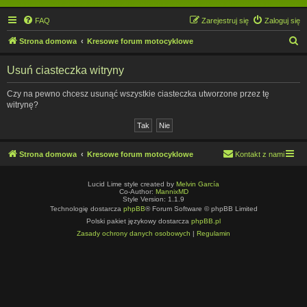
FAQ
Zarejestruj się
Zaloguj się
S
Strona domowa
Kresowe forum motocyklowe
z
Usuń ciasteczka witryny
u
k
Czy na pewno chcesz usunąć wszystkie ciasteczka utworzone przez tę
witrynę?
a
j
Strona domowa
Kresowe forum motocyklowe
Kontakt z nami
Lucid Lime style created by
Melvin García
Co-Author:
MannixMD
Style Version: 1.1.9
Technologię dostarcza
phpBB
® Forum Software © phpBB Limited
Polski pakiet językowy dostarcza
phpBB.pl
Zasady ochrony danych osobowych
|
Regulamin