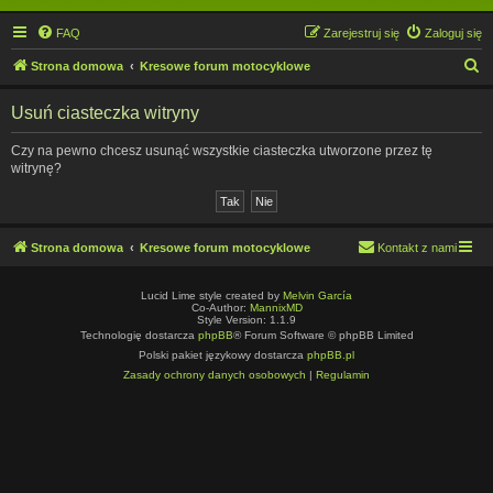
FAQ
Zarejestruj się
Zaloguj się
S
Strona domowa
Kresowe forum motocyklowe
z
Usuń ciasteczka witryny
u
k
Czy na pewno chcesz usunąć wszystkie ciasteczka utworzone przez tę
witrynę?
a
j
Strona domowa
Kresowe forum motocyklowe
Kontakt z nami
Lucid Lime style created by
Melvin García
Co-Author:
MannixMD
Style Version: 1.1.9
Technologię dostarcza
phpBB
® Forum Software © phpBB Limited
Polski pakiet językowy dostarcza
phpBB.pl
Zasady ochrony danych osobowych
|
Regulamin