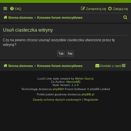
FAQ
Zarejestruj się
Zaloguj się
S
Strona domowa
Kresowe forum motocyklowe
z
Usuń ciasteczka witryny
u
k
Czy na pewno chcesz usunąć wszystkie ciasteczka utworzone przez tę
witrynę?
a
j
Strona domowa
Kresowe forum motocyklowe
Kontakt z nami
Lucid Lime style created by
Melvin García
Co-Author:
MannixMD
Style Version: 1.1.9
Technologię dostarcza
phpBB
® Forum Software © phpBB Limited
Polski pakiet językowy dostarcza
phpBB.pl
Zasady ochrony danych osobowych
|
Regulamin