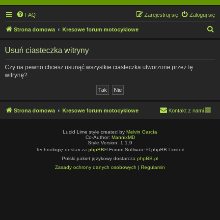
FAQ
Zarejestruj się
Zaloguj się
S
Strona domowa
Kresowe forum motocyklowe
z
Usuń ciasteczka witryny
u
k
Czy na pewno chcesz usunąć wszystkie ciasteczka utworzone przez tę
witrynę?
a
j
Strona domowa
Kresowe forum motocyklowe
Kontakt z nami
Lucid Lime style created by
Melvin García
Co-Author:
MannixMD
Style Version: 1.1.9
Technologię dostarcza
phpBB
® Forum Software © phpBB Limited
Polski pakiet językowy dostarcza
phpBB.pl
Zasady ochrony danych osobowych
|
Regulamin