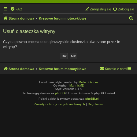
FAQ
Zarejestruj się
Zaloguj się
S
Strona domowa
Kresowe forum motocyklowe
z
Usuń ciasteczka witryny
u
k
Czy na pewno chcesz usunąć wszystkie ciasteczka utworzone przez tę
witrynę?
a
j
Strona domowa
Kresowe forum motocyklowe
Kontakt z nami
Lucid Lime style created by
Melvin García
Co-Author:
MannixMD
Style Version: 1.1.9
Technologię dostarcza
phpBB
® Forum Software © phpBB Limited
Polski pakiet językowy dostarcza
phpBB.pl
Zasady ochrony danych osobowych
|
Regulamin