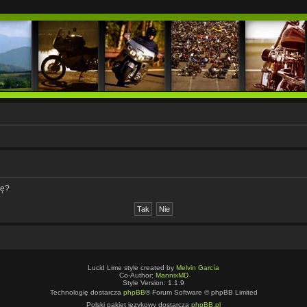
nę?
Lucid Lime style created by
Melvin García
Co-Author:
MannixMD
Style Version: 1.1.9
Technologię dostarcza
phpBB
® Forum Software © phpBB Limited
Polski pakiet językowy dostarcza
phpBB.pl