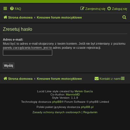
FAQ
Zarejestruj się
Zaloguj się
S
Strona domowa
Kresowe forum motocyklowe
z
Zresetuj hasło
u
k
Adres e-mail:
Musi być to adres e-mail skojarzony z twoim kontem. Jeśli nie był zmieniany z poziomu
a
panelu zarządzania kontem, jest to adres podany w czasie rejestracji.
j
Strona domowa
Kresowe forum motocyklowe
Kontakt z nami
Lucid Lime style created by
Melvin García
Co-Author:
MannixMD
Style Version: 1.1.9
Technologię dostarcza
phpBB
® Forum Software © phpBB Limited
Polski pakiet językowy dostarcza
phpBB.pl
Zasady ochrony danych osobowych
|
Regulamin