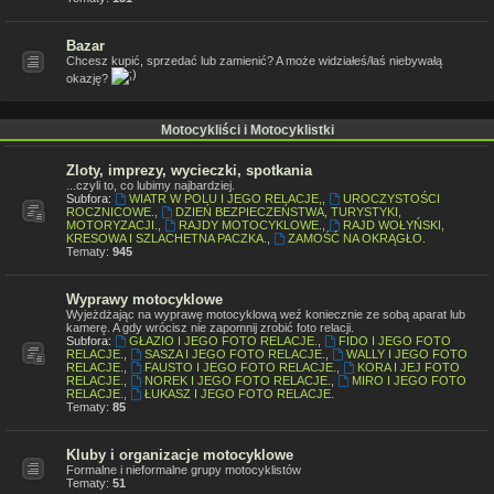
Bazar
Chcesz kupić, sprzedać lub zamienić? A może widziałeś/łaś niebywałą
okazję?
Motocykliści i Motocyklistki
Zloty, imprezy, wycieczki, spotkania
...czyli to, co lubimy najbardziej.
Subfora:
WIATR W POLU I JEGO RELACJE,
,
UROCZYSTOŚCI
ROCZNICOWE.
,
DZIEŃ BEZPIECZEŃSTWA, TURYSTYKI,
MOTORYZACJI.
,
RAJDY MOTOCYKLOWE.
,
RAJD WOŁYŃSKI,
KRESOWA I SZLACHETNA PACZKA.
,
ZAMOŚĆ NA OKRĄGŁO.
Tematy:
945
Wyprawy motocyklowe
Wyjeżdżając na wyprawę motocyklową weź koniecznie ze sobą aparat lub
kamerę. A gdy wrócisz nie zapomnij zrobić foto relacji.
Subfora:
GŁAZIO I JEGO FOTO RELACJE.
,
FIDO I JEGO FOTO
RELACJE.
,
SASZA I JEGO FOTO RELACJE.
,
WALLY I JEGO FOTO
RELACJE.
,
FAUSTO I JEGO FOTO RELACJE.
,
KORA I JEJ FOTO
RELACJE.
,
NOREK I JEGO FOTO RELACJE.
,
MIRO I JEGO FOTO
RELACJE.
,
ŁUKASZ I JEGO FOTO RELACJE.
Tematy:
85
Kluby i organizacje motocyklowe
Formalne i nieformalne grupy motocyklistów
Tematy:
51