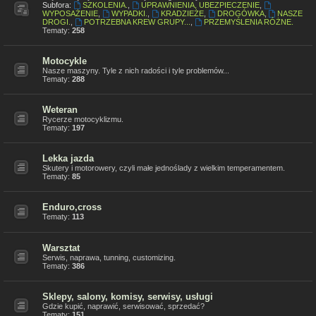
Subfora:
SZKOLENIA.
,
UPRAWNIENIA, UBEZPIECZENIE
,
WYPOSAŻENIE
,
WYPADKI.
,
KRADZIEŻE
,
DROGÓWKA
,
NASZE
DROGI.
,
POTRZEBNA KREW GRUPY...
,
PRZEMYŚLENIA RÓŻNE.
Tematy:
258
Motocykle
Nasze maszyny. Tyle z nich radości i tyle problemów...
Tematy:
288
Weteran
Rycerze motocyklizmu.
Tematy:
197
Lekka jazda
Skutery i motorowery, czyli małe jednoślady z wielkim temperamentem.
Tematy:
85
Enduro,cross
Tematy:
113
Warsztat
Serwis, naprawa, tunning, customizing.
Tematy:
386
Sklepy, salony, komisy, serwisy, usługi
Gdzie kupić, naprawić, serwisować, sprzedać?
Tematy:
151