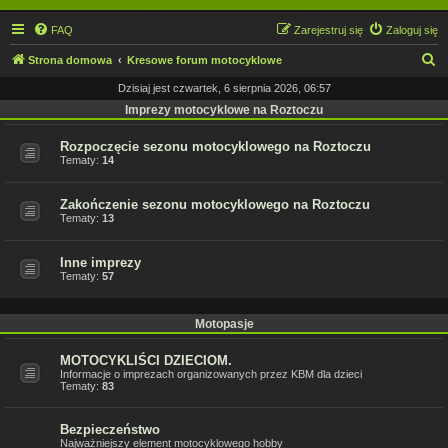
FAQ
Zarejestruj się
Zaloguj się
S
Strona domowa
Kresowe forum motocyklowe
z
Dzisiaj jest czwartek, 6 sierpnia 2026, 06:57
u
Imprezy motocyklowe na Roztoczu
k
Rozpoczęcie sezonu motocyklowego na Roztoczu
a
Tematy:
14
j
Zakończenie sezonu motocyklowego na Roztoczu
Tematy:
13
Inne imprezy
Tematy:
57
Motopasje
MOTOCYKLIŚCI DZIECIOM.
Informacje o imprezach organizowanych przez KBM dla dzieci
Tematy:
83
Bezpieczeństwo
Najważniejszy element motocyklowego hobby