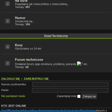
Na luzie
Pogadajmy jak motocyklista z motocyklistą...
Tematy:
687
Humor
Uśmiechnij się...
Tematy:
184
Dział Techniczny
Kosz
Opróżniany co 14 dni
Forum techniczne
Działanie forum, jego struktura, problemy, pomysły
etc.
Tematy:
68
ZALOGUJ SIĘ
•
ZAREJESTRUJ SIĘ
Nazwa użytkownika:
Hasło:
Nie pamiętam hasła
Zapamiętaj mnie
KTO JEST ONLINE
Jest
10
użytkowników online :: 0 zarejestrowanych, 0 ukrytych i 10 gości (wg danych z