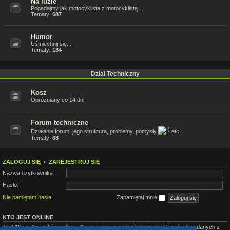
Na luzie
Pogadajmy jak motocyklista z motocyklistą...
Tematy:
687
Humor
Uśmiechnij się...
Tematy:
184
Dział Techniczny
Kosz
Opróżniany co 14 dni
Forum techniczne
Działanie forum, jego struktura, problemy, pomysły
etc.
Tematy:
68
ZALOGUJ SIĘ
•
ZAREJESTRUJ SIĘ
Nazwa użytkownika:
Hasło:
Nie pamiętam hasła
Zapamiętaj mnie
KTO JEST ONLINE
Jest
15
użytkowników online :: 0 zarejestrowanych, 0 ukrytych i 15 gości (wg danych z