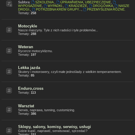
Subfora:
SZKOLENIA.
,
UPRAWNIENIA, UBEZPIECZENIE
,
WYPOSAŻENIE
,
WYPADKI.
,
KRADZIEŻE
,
DROGÓWKA
,
NASZE
DROGI.
,
POTRZEBNA KREW GRUPY...
,
PRZEMYŚLENIA RÓŻNE.
Tematy:
258
Motocykle
Nasze maszyny. Tyle z nich radości i tyle problemów...
Tematy:
288
Weteran
Rycerze motocyklizmu.
Tematy:
197
Lekka jazda
Skutery i motorowery, czyli małe jednoślady z wielkim temperamentem.
Tematy:
85
Enduro,cross
Tematy:
113
Warsztat
Serwis, naprawa, tunning, customizing.
Tematy:
386
Sklepy, salony, komisy, serwisy, usługi
Gdzie kupić, naprawić, serwisować, sprzedać?
Tematy:
151