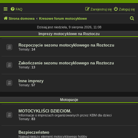
FAQ
Zarejestruj się
Zaloguj się
S
Strona domowa
Kresowe forum motocyklowe
z
Dzisiaj jest niedziela, 9 sierpnia 2026, 11:08
u
Imprezy motocyklowe na Roztoczu
k
Rozpoczęcie sezonu motocyklowego na Roztoczu
a
Tematy:
14
j
Zakończenie sezonu motocyklowego na Roztoczu
Tematy:
13
Inne imprezy
Tematy:
57
Motopasje
MOTOCYKLIŚCI DZIECIOM.
Informacje o imprezach organizowanych przez KBM dla dzieci
Tematy:
83
Bezpieczeństwo
Najważniejszy element motocyklowego hobby