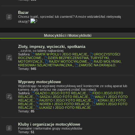
Bazar
Chcesz kupić, sprzedać lub zamienić? A może widziałeś/łaś niebywałą
okazję?
Motocykliści i Motocyklistki
Zloty, imprezy, wycieczki, spotkania
...czyli to, co lubimy najbardziej.
Subfora:
WIATR W POLU I JEGO RELACJE,
,
UROCZYSTOŚCI
ROCZNICOWE.
,
DZIEŃ BEZPIECZEŃSTWA, TURYSTYKI,
MOTORYZACJI.
,
RAJDY MOTOCYKLOWE.
,
RAJD WOŁYŃSKI,
KRESOWA I SZLACHETNA PACZKA.
,
ZAMOŚĆ NA OKRĄGŁO.
Tematy:
945
Wyprawy motocyklowe
Wyjeżdżając na wyprawę motocyklową weź koniecznie ze sobą aparat lub
kamerę. A gdy wrócisz nie zapomnij zrobić foto relacji.
Subfora:
GŁAZIO I JEGO FOTO RELACJE.
,
FIDO I JEGO FOTO
RELACJE.
,
SASZA I JEGO FOTO RELACJE.
,
WALLY I JEGO FOTO
RELACJE.
,
FAUSTO I JEGO FOTO RELACJE.
,
KORA I JEJ FOTO
RELACJE.
,
NOREK I JEGO FOTO RELACJE.
,
MIRO I JEGO FOTO
RELACJE.
,
ŁUKASZ I JEGO FOTO RELACJE.
Tematy:
85
Kluby i organizacje motocyklowe
Formalne i nieformalne grupy motocyklistów
Tematy:
51