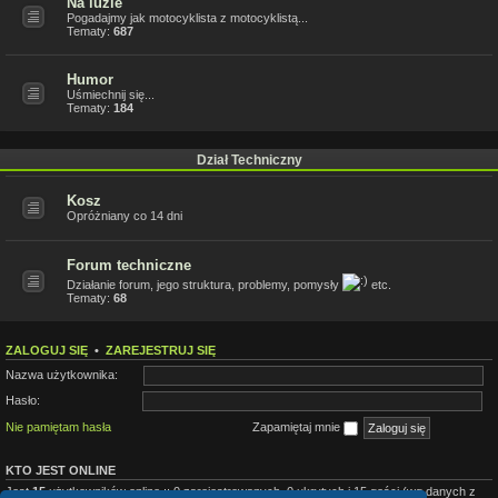
Na luzie
Pogadajmy jak motocyklista z motocyklistą...
Tematy:
687
Humor
Uśmiechnij się...
Tematy:
184
Dział Techniczny
Kosz
Opróżniany co 14 dni
Forum techniczne
Działanie forum, jego struktura, problemy, pomysły
etc.
Tematy:
68
ZALOGUJ SIĘ
•
ZAREJESTRUJ SIĘ
Nazwa użytkownika:
Hasło:
Nie pamiętam hasła
Zapamiętaj mnie
KTO JEST ONLINE
Jest
15
użytkowników online :: 0 zarejestrowanych, 0 ukrytych i 15 gości (wg danych z