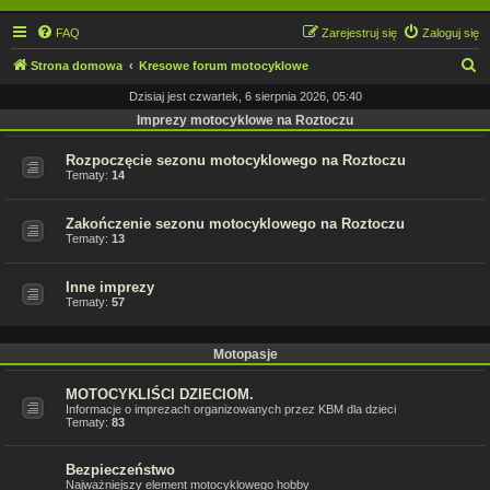
FAQ
Zarejestruj się
Zaloguj się
S
Strona domowa
Kresowe forum motocyklowe
z
Dzisiaj jest czwartek, 6 sierpnia 2026, 05:40
u
Imprezy motocyklowe na Roztoczu
k
Rozpoczęcie sezonu motocyklowego na Roztoczu
a
Tematy:
14
j
Zakończenie sezonu motocyklowego na Roztoczu
Tematy:
13
Inne imprezy
Tematy:
57
Motopasje
MOTOCYKLIŚCI DZIECIOM.
Informacje o imprezach organizowanych przez KBM dla dzieci
Tematy:
83
Bezpieczeństwo
Najważniejszy element motocyklowego hobby