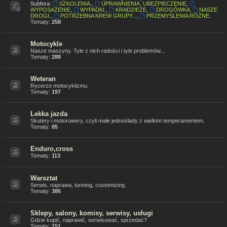
Subfora:
SZKOLENIA.
,
UPRAWNIENIA, UBEZPIECZENIE
,
WYPOSAŻENIE
,
WYPADKI.
,
KRADZIEŻE
,
DROGÓWKA
,
NASZE
DROGI.
,
POTRZEBNA KREW GRUPY...
,
PRZEMYŚLENIA RÓŻNE.
Tematy:
258
Motocykle
Nasze maszyny. Tyle z nich radości i tyle problemów...
Tematy:
288
Weteran
Rycerze motocyklizmu.
Tematy:
197
Lekka jazda
Skutery i motorowery, czyli małe jednoślady z wielkim temperamentem.
Tematy:
85
Enduro,cross
Tematy:
113
Warsztat
Serwis, naprawa, tunning, customizing.
Tematy:
386
Sklepy, salony, komisy, serwisy, usługi
Gdzie kupić, naprawić, serwisować, sprzedać?
Tematy:
151