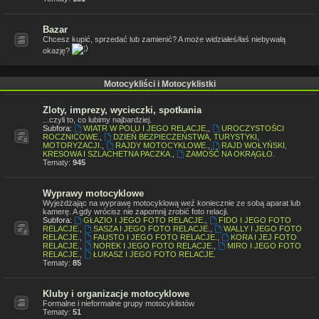
Bazar
Chcesz kupić, sprzedać lub zamienić? A może widziałeś/łaś niebywałą
okazję?
Motocykliści i Motocyklistki
Zloty, imprezy, wycieczki, spotkania
...czyli to, co lubimy najbardziej.
Subfora:
WIATR W POLU I JEGO RELACJE,
,
UROCZYSTOŚCI
ROCZNICOWE.
,
DZIEŃ BEZPIECZEŃSTWA, TURYSTYKI,
MOTORYZACJI.
,
RAJDY MOTOCYKLOWE.
,
RAJD WOŁYŃSKI,
KRESOWA I SZLACHETNA PACZKA.
,
ZAMOŚĆ NA OKRĄGŁO.
Tematy:
945
Wyprawy motocyklowe
Wyjeżdżając na wyprawę motocyklową weź koniecznie ze sobą aparat lub
kamerę. A gdy wrócisz nie zapomnij zrobić foto relacji.
Subfora:
GŁAZIO I JEGO FOTO RELACJE.
,
FIDO I JEGO FOTO
RELACJE.
,
SASZA I JEGO FOTO RELACJE.
,
WALLY I JEGO FOTO
RELACJE.
,
FAUSTO I JEGO FOTO RELACJE.
,
KORA I JEJ FOTO
RELACJE.
,
NOREK I JEGO FOTO RELACJE.
,
MIRO I JEGO FOTO
RELACJE.
,
ŁUKASZ I JEGO FOTO RELACJE.
Tematy:
85
Kluby i organizacje motocyklowe
Formalne i nieformalne grupy motocyklistów
Tematy:
51