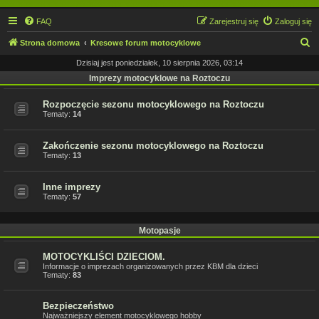
FAQ
Zarejestruj się
Zaloguj się
S
Strona domowa
Kresowe forum motocyklowe
z
Dzisiaj jest poniedziałek, 10 sierpnia 2026, 03:14
u
Imprezy motocyklowe na Roztoczu
k
Rozpoczęcie sezonu motocyklowego na Roztoczu
a
Tematy:
14
j
Zakończenie sezonu motocyklowego na Roztoczu
Tematy:
13
Inne imprezy
Tematy:
57
Motopasje
MOTOCYKLIŚCI DZIECIOM.
Informacje o imprezach organizowanych przez KBM dla dzieci
Tematy:
83
Bezpieczeństwo
Najważniejszy element motocyklowego hobby