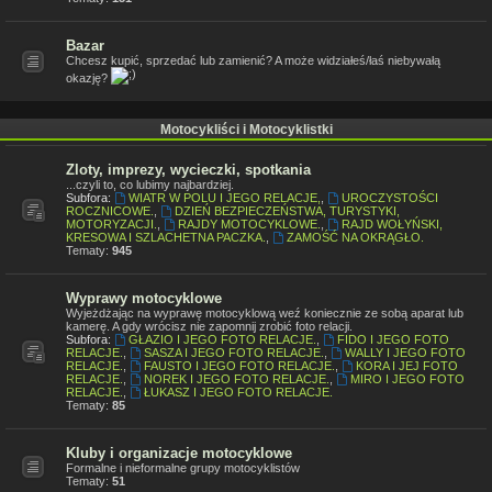
Bazar
Chcesz kupić, sprzedać lub zamienić? A może widziałeś/łaś niebywałą
okazję?
Motocykliści i Motocyklistki
Zloty, imprezy, wycieczki, spotkania
...czyli to, co lubimy najbardziej.
Subfora:
WIATR W POLU I JEGO RELACJE,
,
UROCZYSTOŚCI
ROCZNICOWE.
,
DZIEŃ BEZPIECZEŃSTWA, TURYSTYKI,
MOTORYZACJI.
,
RAJDY MOTOCYKLOWE.
,
RAJD WOŁYŃSKI,
KRESOWA I SZLACHETNA PACZKA.
,
ZAMOŚĆ NA OKRĄGŁO.
Tematy:
945
Wyprawy motocyklowe
Wyjeżdżając na wyprawę motocyklową weź koniecznie ze sobą aparat lub
kamerę. A gdy wrócisz nie zapomnij zrobić foto relacji.
Subfora:
GŁAZIO I JEGO FOTO RELACJE.
,
FIDO I JEGO FOTO
RELACJE.
,
SASZA I JEGO FOTO RELACJE.
,
WALLY I JEGO FOTO
RELACJE.
,
FAUSTO I JEGO FOTO RELACJE.
,
KORA I JEJ FOTO
RELACJE.
,
NOREK I JEGO FOTO RELACJE.
,
MIRO I JEGO FOTO
RELACJE.
,
ŁUKASZ I JEGO FOTO RELACJE.
Tematy:
85
Kluby i organizacje motocyklowe
Formalne i nieformalne grupy motocyklistów
Tematy:
51