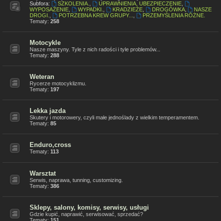
Subfora:
SZKOLENIA.
,
UPRAWNIENIA, UBEZPIECZENIE
,
WYPOSAŻENIE
,
WYPADKI.
,
KRADZIEŻE
,
DROGÓWKA
,
NASZE
DROGI.
,
POTRZEBNA KREW GRUPY...
,
PRZEMYŚLENIA RÓŻNE.
Tematy:
258
Motocykle
Nasze maszyny. Tyle z nich radości i tyle problemów...
Tematy:
288
Weteran
Rycerze motocyklizmu.
Tematy:
197
Lekka jazda
Skutery i motorowery, czyli małe jednoślady z wielkim temperamentem.
Tematy:
85
Enduro,cross
Tematy:
113
Warsztat
Serwis, naprawa, tunning, customizing.
Tematy:
386
Sklepy, salony, komisy, serwisy, usługi
Gdzie kupić, naprawić, serwisować, sprzedać?
Tematy:
151