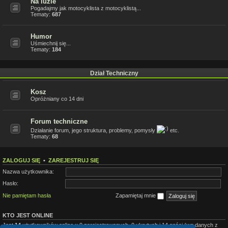
Na luzie
Pogadajmy jak motocyklista z motocyklistą...
Tematy:
687
Humor
Uśmiechnij się...
Tematy:
184
Dział Techniczny
Kosz
Opróżniany co 14 dni
Forum techniczne
Działanie forum, jego struktura, problemy, pomysły
etc.
Tematy:
68
ZALOGUJ SIĘ
•
ZAREJESTRUJ SIĘ
Nazwa użytkownika:
Hasło:
Nie pamiętam hasła
Zapamiętaj mnie
KTO JEST ONLINE
Jest
14
użytkowników online :: 0 zarejestrowanych, 0 ukrytych i 14 gości (wg danych z