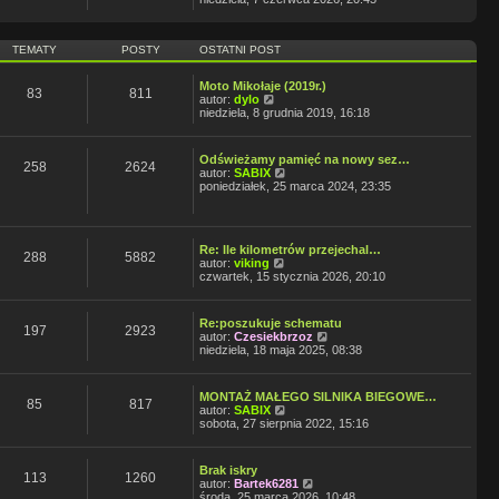
l
w
ś
n
s
w
a
z
i
j
TEMATY
POSTY
OSTATNI POST
y
e
n
p
t
o
o
l
w
Moto Mikołaje (2019r.)
s
n
83
811
W
s
autor:
dylo
t
a
y
z
niedziela, 8 grudnia 2019, 16:18
j
ś
y
n
w
p
o
i
o
w
Odświeżamy pamięć na nowy sez…
e
s
258
2624
s
W
autor:
SABIX
t
t
z
y
poniedziałek, 25 marca 2024, 23:35
l
y
ś
n
p
w
a
o
i
j
s
e
n
Re: Ile kilometrów przejechal…
t
t
288
5882
o
W
autor:
viking
l
w
y
czwartek, 15 stycznia 2026, 20:10
n
s
ś
a
z
w
j
y
i
n
Re:poszukuje schematu
p
e
197
2923
o
W
autor:
Czesiekbrzoz
o
t
w
y
niedziela, 18 maja 2025, 08:38
s
l
s
ś
t
n
z
w
a
y
i
j
MONTAŻ MAŁEGO SILNIKA BIEGOWE…
p
e
85
817
n
W
autor:
SABIX
o
t
o
y
sobota, 27 sierpnia 2022, 15:16
s
l
w
ś
t
n
s
w
a
z
i
j
Brak iskry
y
e
113
1260
W
n
autor:
Bartek6281
p
t
y
o
środa, 25 marca 2026, 10:48