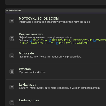
MOTOPASJE
MOTOCYKLIŚCI DZIECIOM.
Informacje o imprezach organizowanych przez KBM dla dzieci
Bezpieczeństwo
Najważniejszy element motocyklowego hobby
Subfora:
SZKOLENIA.
,
UPRAWNIENIA, UBEZPIECZENIE
,
WYPOS
POTRZEBNA KREW GRUPY...
,
PRZEMYŚLENIA RÓŻNE.
Motocykle
Nasze maszyny. Tyle z nich radości i tyle problemów...
Weteran
Rycerze motocyklizmu.
Lekka jazda
Skutery i motorowery, czyli małe jednoślady z wielkim temperamentem.
Enduro,cross