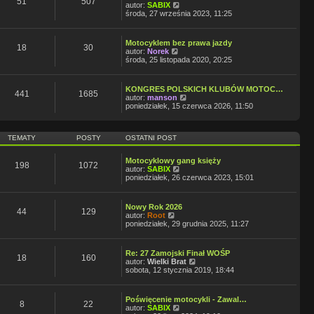
51
507
W
autor:
SABIX
n
z
y
środa, 27 września 2023, 11:25
a
y
ś
j
p
w
n
o
i
o
s
Motocyklem bez prawa jazdy
e
18
30
w
t
W
autor:
Norek
t
s
y
środa, 25 listopada 2020, 20:25
l
z
ś
n
y
w
a
p
i
j
KONGRES POLSKICH KLUBÓW MOTOC…
o
e
441
1685
n
W
autor:
manson
s
t
o
y
poniedziałek, 15 czerwca 2026, 11:50
t
l
w
ś
n
s
w
a
z
i
j
TEMATY
POSTY
OSTATNI POST
y
e
n
p
t
o
o
l
w
Motocyklowy gang księży
s
n
198
1072
s
W
autor:
SABIX
t
a
z
y
poniedziałek, 26 czerwca 2023, 15:01
j
y
ś
n
p
w
o
o
i
w
Nowy Rok 2026
s
e
44
129
W
s
autor:
Root
t
t
y
z
poniedziałek, 29 grudnia 2025, 11:27
l
ś
y
n
w
p
a
i
o
j
Re: 27 Zamojski Finał WOŚP
e
s
18
160
n
W
autor:
Wielki Brat
t
t
o
y
sobota, 12 stycznia 2019, 18:44
l
w
ś
n
s
w
a
z
i
j
Poświęcenie motocykli - Zawal…
y
e
8
22
n
W
autor:
SABIX
p
t