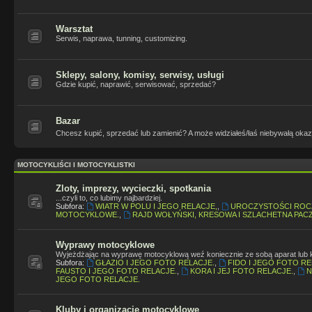
Warsztat
Serwis, naprawa, tunning, customizing.
Sklepy, salony, komisy, serwisy, usługi
Gdzie kupić, naprawić, serwisować, sprzedać?
Bazar
Chcesz kupić, sprzedać lub zamienić? A może widziałeś/łaś niebywałą oka
MOTOCYKLIŚCI I MOTOCYKLISTKI
Zloty, imprezy, wycieczki, spotkania
...czyli to, co lubimy najbardziej.
Subfora:
WIATR W POLU I JEGO RELACJE,
,
UROCZYSTOŚCI ROC
MOTOCYKLOWE.
,
RAJD WOŁYŃSKI, KRESOWA I SZLACHETNA PACZ
Wyprawy motocyklowe
Wyjeżdżając na wyprawę motocyklową weź koniecznie ze sobą aparat lub kam
Subfora:
GŁAZIO I JEGO FOTO RELACJE.
,
FIDO I JEGO FOTO RE
FAUSTO I JEGO FOTO RELACJE.
,
KORA I JEJ FOTO RELACJE.
,
N
JEGO FOTO RELACJE.
Kluby i organizacje motocyklowe