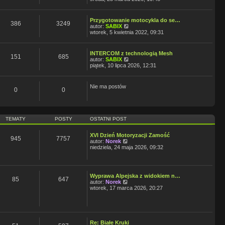
o
l
ś
w
s
n
w
s
t
a
i
z
j
Przygotowanie motocykla do se…
e
y
386
3249
n
W
autor:
SABIX
t
p
o
y
wtorek, 5 kwietnia 2022, 09:31
l
o
w
ś
n
s
s
w
a
t
z
i
j
INTERCOM z technologią Mesh
y
e
151
685
W
n
autor:
SABIX
p
t
y
o
piątek, 10 lipca 2026, 12:31
o
l
ś
w
s
n
w
s
t
a
i
z
j
Nie ma postów
e
y
0
0
n
t
p
o
l
o
w
n
s
s
a
t
z
TEMATY
POSTY
OSTATNI POST
j
y
n
p
o
o
XVI Dzień Motoryzacji Zamość
w
945
7757
s
W
autor:
Norek
s
t
y
niedziela, 24 maja 2026, 09:32
z
ś
y
w
p
i
o
e
s
Wyprawa Alpejska z widokiem n…
t
85
647
t
W
autor:
Norek
l
y
wtorek, 17 marca 2026, 20:27
n
ś
a
w
j
i
n
e
o
t
w
Re: Białe Kruki
l
s