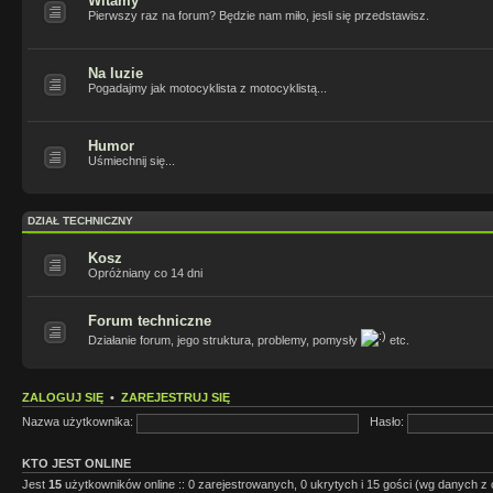
Witamy
Pierwszy raz na forum? Będzie nam miło, jesli się przedstawisz.
Na luzie
Pogadajmy jak motocyklista z motocyklistą...
Humor
Uśmiechnij się...
DZIAŁ TECHNICZNY
Kosz
Opróżniany co 14 dni
Forum techniczne
Działanie forum, jego struktura, problemy, pomysły
etc.
ZALOGUJ SIĘ
•
ZAREJESTRUJ SIĘ
Nazwa użytkownika:
Hasło:
KTO JEST ONLINE
Jest
15
użytkowników online :: 0 zarejestrowanych, 0 ukrytych i 15 gości (wg danych z o