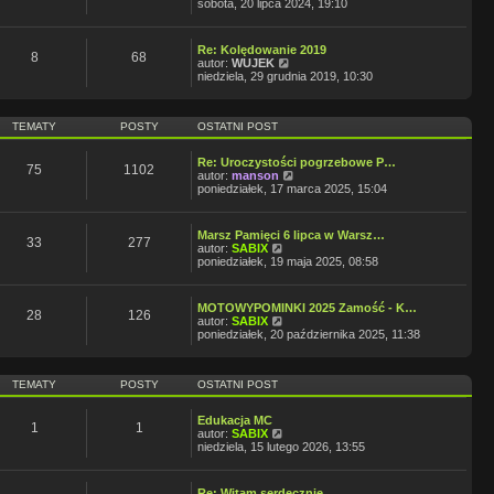
o
y
sobota, 20 lipca 2024, 19:10
o
l
w
ś
s
n
s
w
t
a
z
i
j
Re: Kolędowanie 2019
y
e
8
68
W
n
autor:
WUJEK
p
t
y
o
niedziela, 29 grudnia 2019, 10:30
o
l
ś
w
s
n
w
s
t
a
i
z
j
TEMATY
POSTY
OSTATNI POST
e
y
n
t
p
o
l
o
w
Re: Uroczystości pogrzebowe P…
n
s
75
1102
s
W
autor:
manson
a
t
z
y
poniedziałek, 17 marca 2025, 15:04
j
y
ś
n
p
w
o
o
i
w
Marsz Pamięci 6 lipca w Warsz…
s
e
33
277
W
s
autor:
SABIX
t
t
y
z
poniedziałek, 19 maja 2025, 08:58
l
ś
y
n
w
p
a
i
o
j
MOTOWYPOMINKI 2025 Zamość - K…
e
s
28
126
W
n
autor:
SABIX
t
t
y
o
poniedziałek, 20 października 2025, 11:38
l
ś
w
n
w
s
a
i
z
j
TEMATY
POSTY
OSTATNI POST
e
y
n
t
p
o
l
o
w
Edukacja MC
n
s
1
1
s
W
autor:
SABIX
a
t
z
y
niedziela, 15 lutego 2026, 13:55
j
y
ś
n
p
w
o
o
i
w
Re: Witam serdecznie