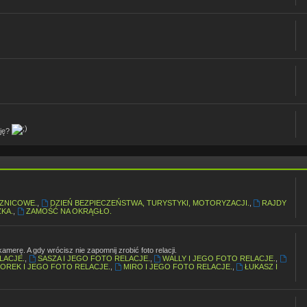
zję?
ZNICOWE.
,
DZIEŃ BEZPIECZEŃSTWA, TURYSTYKI, MOTORYZACJI.
,
RAJDY
KA.
,
ZAMOŚĆ NA OKRĄGŁO.
erę. A gdy wrócisz nie zapomnij zrobić foto relacji.
LACJE.
,
SASZA I JEGO FOTO RELACJE.
,
WALLY I JEGO FOTO RELACJE.
,
OREK I JEGO FOTO RELACJE.
,
MIRO I JEGO FOTO RELACJE.
,
ŁUKASZ I