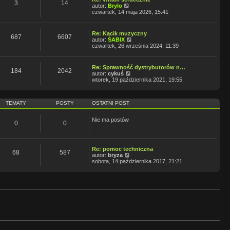
s
e
3
14
W
s
autor:
Brylo
t
t
y
z
czwartek, 14 maja 2026, 15:41
l
ś
y
n
w
p
a
i
o
j
Re: Kącik muzyczny
e
s
687
6607
n
W
autor:
SABIX
t
t
o
y
czwartek, 26 września 2024, 11:39
l
w
ś
n
s
w
a
z
i
j
Re: Sprawność dystrybutorów n…
y
e
184
2042
n
W
autor:
cykuś
p
t
o
y
wtorek, 19 października 2021, 19:55
o
l
w
ś
s
n
s
w
t
a
z
i
j
TEMATY
POSTY
OSTATNI POST
y
e
n
p
t
o
o
l
w
Nie ma postów
s
n
0
0
s
t
a
z
j
y
n
p
o
Re: pomoc techniczna
o
68
587
w
W
autor:
bryza
s
s
y
sobota, 14 października 2017, 21:21
t
z
ś
y
w
p
i
o
e
s
t
t
l
n
a
j
n
o