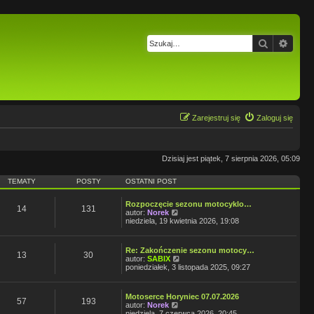
Szukaj
Wysz
Zarejestruj się
Zaloguj się
Dzisiaj jest piątek, 7 sierpnia 2026, 05:09
TEMATY
POSTY
OSTATNI POST
Rozpoczęcie sezonu motocyklo…
14
131
W
autor:
Norek
y
niedziela, 19 kwietnia 2026, 19:08
ś
w
i
Re: Zakończenie sezonu motocy…
e
13
30
W
autor:
SABIX
t
y
poniedziałek, 3 listopada 2025, 09:27
l
ś
n
w
a
i
j
Motoserce Horyniec 07.07.2026
e
57
193
n
W
autor:
Norek
t
o
y
niedziela, 7 czerwca 2026, 20:45