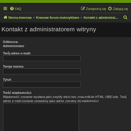
FAQ
Zarejestruj się
Zaloguj się
S
Strona domowa
Kresowe forum motocyklowe
Kontakt z administratorem witryny
z
Kontakt z administratorem witryny
u
k
Odbiorca:
a
Administrator
j
Twój adres e-mail:
Twoja nazwa:
Tytuł:
Treść wiadomości:
Wiadomość zostanie wysłana jako zwykły tekst bez znaczników HTML i BBCode. Twój
adres e-mail zostanie ustawiony jako adres zwrotny tej wiadomości.