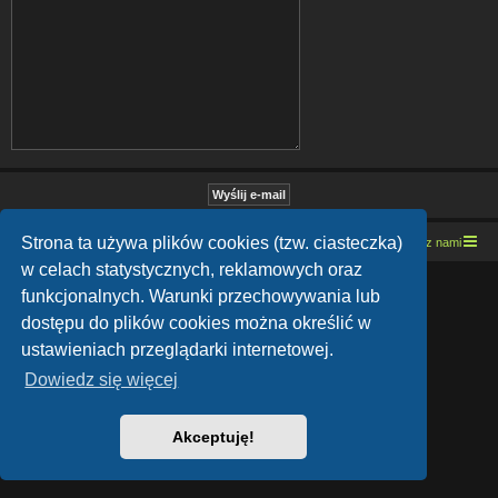
Strona ta używa plików cookies (tzw. ciasteczka)
Strona domowa
Kresowe forum motocyklowe
Kontakt z nami
w celach statystycznych, reklamowych oraz
Lucid Lime style created by
Melvin García
funkcjonalnych. Warunki przechowywania lub
Co-Author:
MannixMD
Style Version: 1.1.9
dostępu do plików cookies można określić w
Technologię dostarcza
phpBB
® Forum Software © phpBB Limited
ustawieniach przeglądarki internetowej.
Polski pakiet językowy dostarcza
phpBB.pl
Zasady ochrony danych osobowych
|
Regulamin
Dowiedz się więcej
Akceptuję!