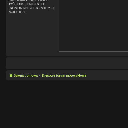
Twój adres e-mail zostanie
ustawiony jako adres zwrotny tej
wiadomości.
Strona domowa
Kresowe forum motocyklowe