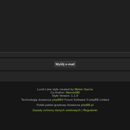
Lucid Lime style created by
Melvin García
Co-Author:
MannixMD
Style Version: 1.1.9
Technologię dostarcza
phpBB
® Forum Software © phpBB Limited
Polski pakiet językowy dostarcza
phpBB.pl
Zasady ochrony danych osobowych
|
Regulamin