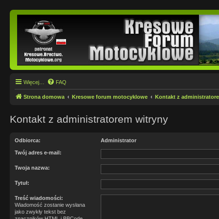
Więcej…
FAQ
Strona domowa
Kresowe forum motocyklowe
Kontakt z administrator
Kontakt z administratorem witryny
Odbiorca:
Administrator
Twój adres e-mail:
Twoja nazwa:
Tytuł:
Treść wiadomości:
Wiadomość zostanie wysłana
jako zwykły tekst bez
znaczników HTML i BBCode.