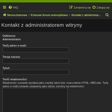
FAQ
Zarejestruj się
Zaloguj się
S
Strona domowa
Kresowe forum motocyklowe
Kontakt z administratorem witryny
z
Kontakt z administratorem witryny
u
k
Odbiorca:
a
Administrator
j
Twój adres e-mail:
Twoja nazwa:
Tytuł:
Treść wiadomości:
Wiadomość zostanie wysłana jako zwykły tekst bez znaczników HTML i BBCode. Twój
adres e-mail zostanie ustawiony jako adres zwrotny tej wiadomości.