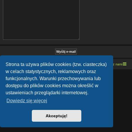
Strona ta używa plików cookies (tzw. ciasteczka)
Strona domowa
Kresowe forum motocyklowe
Kontakt z nami
w celach statystycznych, reklamowych oraz
Lucid Lime style created by
Melvin García
funkcjonalnych. Warunki przechowywania lub
Co-Author:
MannixMD
Style Version: 1.1.9
dostępu do plików cookies można określić w
Technologię dostarcza
phpBB
® Forum Software © phpBB Limited
ustawieniach przeglądarki internetowej.
Polski pakiet językowy dostarcza
phpBB.pl
Zasady ochrony danych osobowych
|
Regulamin
Dowiedz się więcej
Akceptuję!