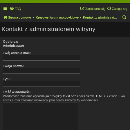
FAQ
Zarejestruj się
Zaloguj się
S
Strona domowa
Kresowe forum motocyklowe
Kontakt z administratorem witryny
z
Kontakt z administratorem witryny
u
k
Odbiorca:
a
Administrator
j
Twój adres e-mail:
Twoja nazwa:
Tytuł:
Treść wiadomości:
Wiadomość zostanie wysłana jako zwykły tekst bez znaczników HTML i BBCode. Twój
adres e-mail zostanie ustawiony jako adres zwrotny tej wiadomości.