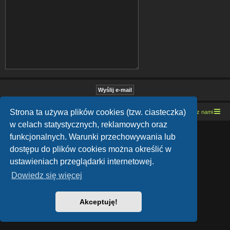
Strona ta używa plików cookies (tzw. ciasteczka)
Strona domowa
Kresowe forum motocyklowe
Kontakt z nami
w celach statystycznych, reklamowych oraz
Lucid Lime style created by
Melvin García
funkcjonalnych. Warunki przechowywania lub
Co-Author:
MannixMD
Style Version: 1.1.9
dostępu do plików cookies można określić w
Technologię dostarcza
phpBB
® Forum Software © phpBB Limited
ustawieniach przeglądarki internetowej.
Polski pakiet językowy dostarcza
phpBB.pl
Zasady ochrony danych osobowych
|
Regulamin
Dowiedz się więcej
Akceptuję!