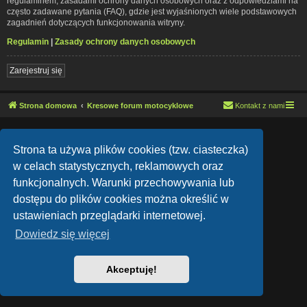
regulaminem, zasadami ochrony danych osobowych oraz z odpowiedziami na
często zadawane pytania (FAQ), gdzie jest wyjaśnionych wiele podstawowych
zagadnień dotyczących funkcjonowania witryny.
Regulamin
|
Zasady ochrony danych osobowych
Zarejestruj się
Strona domowa
Kresowe forum motocyklowe
Kontakt z nami
Lucid Lime style created by
Melvin García
Co-Author:
MannixMD
Strona ta używa plików cookies (tzw. ciasteczka)
Style Version: 1.1.9
Technologię dostarcza
phpBB
® Forum Software © phpBB Limited
w celach statystycznych, reklamowych oraz
Polski pakiet językowy dostarcza
phpBB.pl
funkcjonalnych. Warunki przechowywania lub
Zasady ochrony danych osobowych
|
Regulamin
dostępu do plików cookies można określić w
ustawieniach przeglądarki internetowej.
Dowiedz się więcej
Akceptuję!