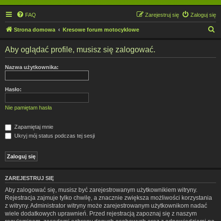
FAQ
Zarejestruj się
Zaloguj się
S
Strona domowa
Kresowe forum motocyklowe
z
Aby oglądać profile, musisz się zalogować.
u
k
Nazwa użytkownika:
a
j
Hasło:
Nie pamiętam hasła
Zapamiętaj mnie
Ukryj mój status podczas tej sesji
ZAREJESTRUJ SIĘ
Aby zalogować się, musisz być zarejestrowanym użytkownikiem witryny.
Rejestracja zajmuje tylko chwilę, a znacznie zwiększa możliwości korzystania
z witryny. Administrator witryny może zarejestrowanym użytkownikom nadać
wiele dodatkowych uprawnień. Przed rejestracją zapoznaj się z naszym