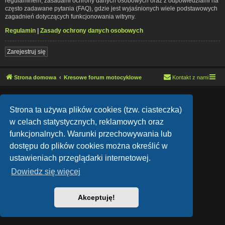
regulaminem, zasadami ochrony danych osobowych oraz z odpowiedziami na
często zadawane pytania (FAQ), gdzie jest wyjaśnionych wiele podstawowych
zagadnień dotyczących funkcjonowania witryny.
Regulamin
|
Zasady ochrony danych osobowych
Zarejestruj się
Strona domowa
Kresowe forum motocyklowe
Kontakt z nami
Lucid Lime style created by
Melvin García
Co-Author:
MannixMD
Strona ta używa plików cookies (tzw. ciasteczka)
Style Version: 1.1.9
Technologię dostarcza
phpBB
® Forum Software © phpBB Limited
w celach statystycznych, reklamowych oraz
Polski pakiet językowy dostarcza
phpBB.pl
funkcjonalnych. Warunki przechowywania lub
Zasady ochrony danych osobowych
|
Regulamin
dostępu do plików cookies można określić w
ustawieniach przeglądarki internetowej.
Dowiedz się więcej
Akceptuję!