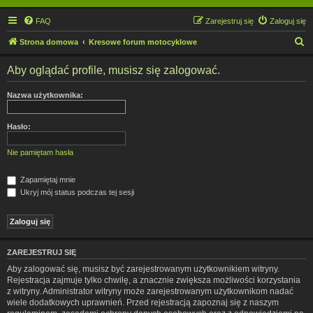
FAQ
Zarejestruj się
Zaloguj się
S
Strona domowa
Kresowe forum motocyklowe
z
Aby oglądać profile, musisz się zalogować.
u
k
Nazwa użytkownika:
a
j
Hasło:
Nie pamiętam hasła
Zapamiętaj mnie
Ukryj mój status podczas tej sesji
ZAREJESTRUJ SIĘ
Aby zalogować się, musisz być zarejestrowanym użytkownikiem witryny.
Rejestracja zajmuje tylko chwilę, a znacznie zwiększa możliwości korzystania
z witryny. Administrator witryny może zarejestrowanym użytkownikom nadać
wiele dodatkowych uprawnień. Przed rejestracją zapoznaj się z naszym