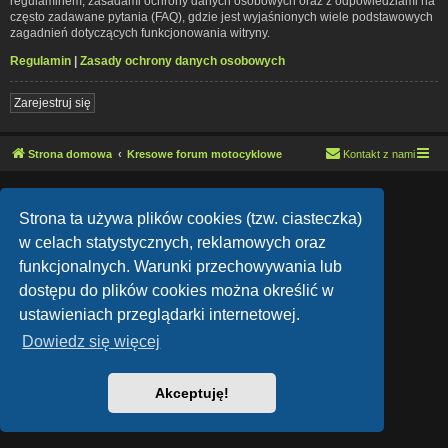
regulaminem, zasadami ochrony danych osobowych oraz z odpowiedziami na
często zadawane pytania (FAQ), gdzie jest wyjaśnionych wiele podstawowych
zagadnień dotyczących funkcjonowania witryny.
Regulamin
|
Zasady ochrony danych osobowych
Zarejestruj się
Strona domowa
Kresowe forum motocyklowe
Kontakt z nami
Lucid Lime style created by
Melvin García
Co-Author:
MannixMD
Strona ta używa plików cookies (tzw. ciasteczka)
Style Version: 1.1.9
Technologię dostarcza
phpBB
® Forum Software © phpBB Limited
w celach statystycznych, reklamowych oraz
Polski pakiet językowy dostarcza
phpBB.pl
funkcjonalnych. Warunki przechowywania lub
Zasady ochrony danych osobowych
|
Regulamin
dostępu do plików cookies można określić w
ustawieniach przeglądarki internetowej.
Dowiedz się więcej
Akceptuję!