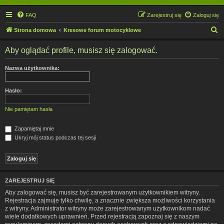
FAQ
Zarejestruj się
Zaloguj się
S
Strona domowa
Kresowe forum motocyklowe
z
Aby oglądać profile, musisz się zalogować.
u
k
Nazwa użytkownika:
a
j
Hasło:
Nie pamiętam hasła
Zapamiętaj mnie
Ukryj mój status podczas tej sesji
ZAREJESTRUJ SIĘ
Aby zalogować się, musisz być zarejestrowanym użytkownikiem witryny.
Rejestracja zajmuje tylko chwilę, a znacznie zwiększa możliwości korzystania
z witryny. Administrator witryny może zarejestrowanym użytkownikom nadać
wiele dodatkowych uprawnień. Przed rejestracją zapoznaj się z naszym