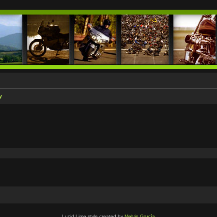
y
Lucid Lime style created by
Melvin García