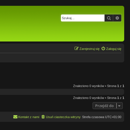
Szukaj
Wysz
Zarejestruj się
Zaloguj się
Znaleziono 0 wyników • Strona
1
z
1
Znaleziono 0 wyników • Strona
1
z
1
Przejdź do
Kontakt z nami
Usuń ciasteczka witryny
Strefa czasowa
UTC+01:00