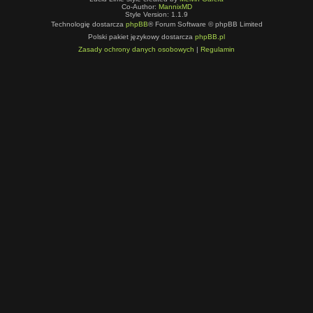
Co-Author:
MannixMD
Style Version: 1.1.9
Technologię dostarcza
phpBB
® Forum Software © phpBB Limited
Polski pakiet językowy dostarcza
phpBB.pl
Zasady ochrony danych osobowych
|
Regulamin