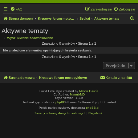
FAQ
Zarejestruj się
Zaloguj się
S
Strona domowa
Kresowe forum motocyklowe
Szukaj
Aktywne tematy
z
Aktywne tematy
u
Wyszukiwanie zaawansowane
k
Znaleziono 0 wyników • Strona
1
z
1
a
Nie znaleziono elementów spełniających kryteria szukania.
j
Znaleziono 0 wyników • Strona
1
z
1
Przejdź do
Strona domowa
Kresowe forum motocyklowe
Kontakt z nami
Lucid Lime style created by
Melvin García
Co-Author:
MannixMD
Style Version: 1.1.9
Technologię dostarcza
phpBB
® Forum Software © phpBB Limited
Polski pakiet językowy dostarcza
phpBB.pl
Zasady ochrony danych osobowych
|
Regulamin