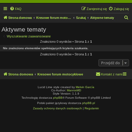
FAQ
Zarejestruj się
Zaloguj się
S
Strona domowa
Kresowe forum motocyklowe
Szukaj
Aktywne tematy
z
Aktywne tematy
u
Wyszukiwanie zaawansowane
k
Znaleziono 0 wyników • Strona
1
z
1
a
Nie znaleziono elementów spełniających kryteria szukania.
j
Znaleziono 0 wyników • Strona
1
z
1
Przejdź do
Strona domowa
Kresowe forum motocyklowe
Kontakt z nami
Lucid Lime style created by
Melvin García
Co-Author:
MannixMD
Style Version: 1.1.9
Technologię dostarcza
phpBB
® Forum Software © phpBB Limited
Polski pakiet językowy dostarcza
phpBB.pl
Zasady ochrony danych osobowych
|
Regulamin