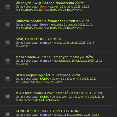
Wesołych Świąt Bożego Narodzenia 2025r.
Ostatni post autor:
Root
«
wtorek, 23 grudnia 2025, 18:12
w
ŻYCZENIA, POZDROWIENIA, PODZIĘKOWANIA.
Klubowe spotkanie świąteczne grudzień 2025
Ostatni post autor:
Norek
«
niedziela, 21 grudnia 2025, 21:41
w
ŻYCZENIA, POZDROWIENIA, PODZIĘKOWANIA.
ŚWIĘTO NIEPODLEGŁOŚCI
Ostatni post autor:
manson
«
środa, 12 listopada 2025, 14:44
w
Galerie
Msza Święta w intencji zmarłych motocyklistów
Ostatni post autor:
manson
«
poniedziałek, 10 listopada 2025, 13:19
w
Galerie
Dzień Niepodległości 11 listopada 2025r.
Ostatni post autor:
SABIX
«
piątek, 31 października 2025, 22:23
w
UROCZYSTOŚCI ROCZNICOWE.
MOTOWYPOMINKI 2025 Zamość - Katedra 08.11.2025r.
Ostatni post autor:
SABIX
«
poniedziałek, 20 października 2025, 11:38
w
MOTOWYPOMINKI, ZADUSZKI.
KONGRES MC 10-12 X 2025 r. USTRONIE
Ostatni post autor:
manson
«
środa, 15 października 2025, 09:38