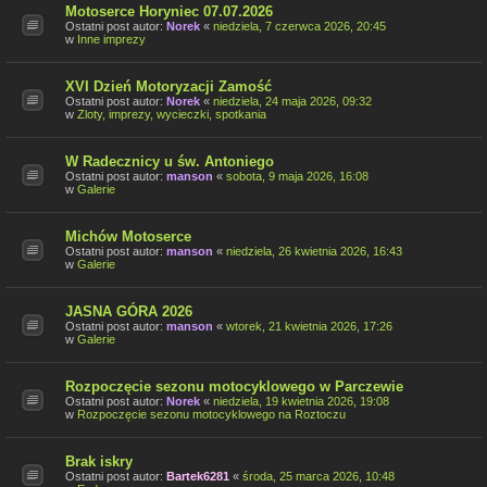
Motoserce Horyniec 07.07.2026
Ostatni post autor:
Norek
«
niedziela, 7 czerwca 2026, 20:45
w
Inne imprezy
XVI Dzień Motoryzacji Zamość
Ostatni post autor:
Norek
«
niedziela, 24 maja 2026, 09:32
w
Zloty, imprezy, wycieczki, spotkania
W Radecznicy u św. Antoniego
Ostatni post autor:
manson
«
sobota, 9 maja 2026, 16:08
w
Galerie
Michów Motoserce
Ostatni post autor:
manson
«
niedziela, 26 kwietnia 2026, 16:43
w
Galerie
JASNA GÓRA 2026
Ostatni post autor:
manson
«
wtorek, 21 kwietnia 2026, 17:26
w
Galerie
Rozpoczęcie sezonu motocyklowego w Parczewie
Ostatni post autor:
Norek
«
niedziela, 19 kwietnia 2026, 19:08
w
Rozpoczęcie sezonu motocyklowego na Roztoczu
Brak iskry
Ostatni post autor:
Bartek6281
«
środa, 25 marca 2026, 10:48