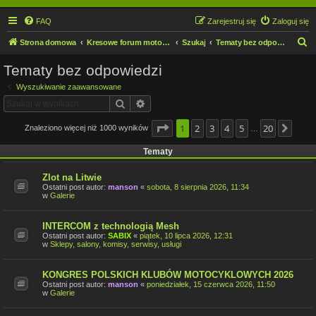
FAQ
Zarejestruj się
Zaloguj się
S
Strona domowa
Kresowe forum motocyklowe
Szukaj
Tematy bez odpowiedzi
z
Tematy bez odpowiedzi
u
Wyszukiwanie zaawansowane
k
Szukaj
Wyszukiwanie zaawansowane
a
j
Strona
1
2
1
z
3
20
4
5
20
Znaleziono więcej niż 1000 wyników
Nast
…
Tematy
Zlot na Litwie
Ostatni post autor:
manson
«
sobota, 8 sierpnia 2026, 11:34
w
Galerie
INTERCOM z technologią Mesh
Ostatni post autor:
SABIX
«
piątek, 10 lipca 2026, 12:31
w
Sklepy, salony, komisy, serwisy, usługi
KONGRES POLSKICH KLUBÓW MOTOCYKLOWYCH 2026
Ostatni post autor:
manson
«
poniedziałek, 15 czerwca 2026, 11:50
w
Galerie