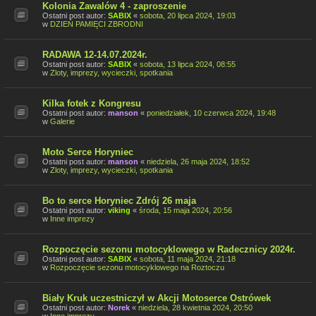
Kolonia Zawalów 4 - zaproszenie
Ostatni post autor:
SABIX
«
sobota, 20 lipca 2024, 19:03
w
DZIEŃ PAMIĘCI ZBRODNI
RADAWA 12-14.07.2024r.
Ostatni post autor:
SABIX
«
sobota, 13 lipca 2024, 08:55
w
Zloty, imprezy, wycieczki, spotkania
Kilka fotek z Kongresu
Ostatni post autor:
manson
«
poniedziałek, 10 czerwca 2024, 19:48
w
Galerie
Moto Serce Horyniec
Ostatni post autor:
manson
«
niedziela, 26 maja 2024, 18:52
w
Zloty, imprezy, wycieczki, spotkania
Bo to serce Horyniec Zdrój 26 maja
Ostatni post autor:
viking
«
środa, 15 maja 2024, 20:56
w
Inne imprezy
Rozpoczęcie sezonu motocyklowego w Radecznicy 2024r.
Ostatni post autor:
SABIX
«
sobota, 11 maja 2024, 21:18
w
Rozpoczęcie sezonu motocyklowego na Roztoczu
Biały Kruk uczestniczył w Akcji Motoserce Ostrówek
Ostatni post autor:
Norek
«
niedziela, 28 kwietnia 2024, 20:50