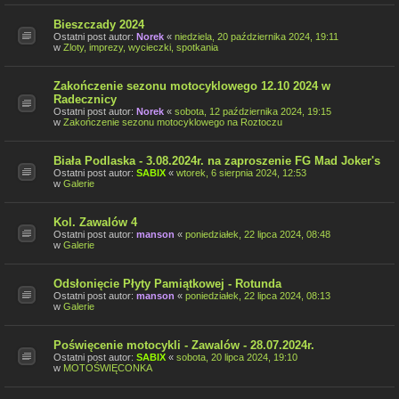
Bieszczady 2024
Ostatni post autor:
Norek
«
niedziela, 20 października 2024, 19:11
w
Zloty, imprezy, wycieczki, spotkania
Zakończenie sezonu motocyklowego 12.10 2024 w
Radecznicy
Ostatni post autor:
Norek
«
sobota, 12 października 2024, 19:15
w
Zakończenie sezonu motocyklowego na Roztoczu
Biała Podlaska - 3.08.2024r. na zaproszenie FG Mad Joker's
Ostatni post autor:
SABIX
«
wtorek, 6 sierpnia 2024, 12:53
w
Galerie
Kol. Zawalów 4
Ostatni post autor:
manson
«
poniedziałek, 22 lipca 2024, 08:48
w
Galerie
Odsłonięcie Płyty Pamiątkowej - Rotunda
Ostatni post autor:
manson
«
poniedziałek, 22 lipca 2024, 08:13
w
Galerie
Poświęcenie motocykli - Zawalów - 28.07.2024r.
Ostatni post autor:
SABIX
«
sobota, 20 lipca 2024, 19:10
w
MOTOŚWIĘCONKA