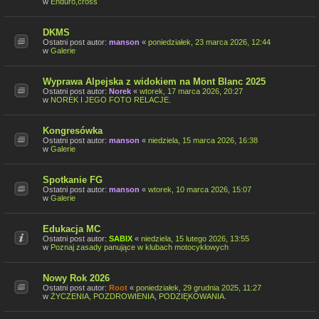
w
Enduro,cross
DKMS
Ostatni post autor:
manson
«
poniedziałek, 23 marca 2026, 12:44
w
Galerie
Wyprawa Alpejska z widokiem na Mont Blanc 2025
Ostatni post autor:
Norek
«
wtorek, 17 marca 2026, 20:27
w
NOREK I JEGO FOTO RELACJE.
Kongresówka
Ostatni post autor:
manson
«
niedziela, 15 marca 2026, 16:38
w
Galerie
Spotkanie FG
Ostatni post autor:
manson
«
wtorek, 10 marca 2026, 15:07
w
Galerie
Edukacja MC
Ostatni post autor:
SABIX
«
niedziela, 15 lutego 2026, 13:55
w
Poznaj zasady panujące w klubach motocyklowych
Nowy Rok 2026
Ostatni post autor:
Root
«
poniedziałek, 29 grudnia 2025, 11:27
w
ŻYCZENIA, POZDROWIENIA, PODZIĘKOWANIA.