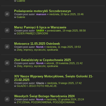
w
Galerie
Poświęcenie motocykli Szczebrzeszyn
Ostatni post autor:
manson
«
niedziela, 20 lipca 2025, 15:46
w
Galerie
Marsz Pamięci 6 lipca w Warszawie
Ostatni post autor:
SABIX
«
poniedziałek, 19 maja 2025, 08:58
w
DZIEŃ PAMIĘCI ZBRODNI
Motoserce 11.05.2025 Ostrówek
Ostatni post autor:
Norek
«
niedziela, 11 maja 2025, 19:53
w
Zloty, imprezy, wycieczki, spotkania
Zlot Gwiaździsty w Częstochowie 2025
Ostatni post autor:
Norek
«
wtorek, 29 kwietnia 2025, 21:42
w
Zloty, imprezy, wycieczki, spotkania
XIV Nasze Wyprawy Motocyklowe, Święto Golonki 21-
23.02.2025
Ostatni post autor:
Głazio
«
niedziela, 9 lutego 2025, 17:42
w
GŁAZIO I JEGO FOTO RELACJE.
Wesołych Świąt Bożego Narodzenia 2024
Ostatni post autor:
Norek
«
niedziela, 22 grudnia 2024, 23:24
w
ŻYCZENIA, POZDROWIENIA, PODZIĘKOWANIA.