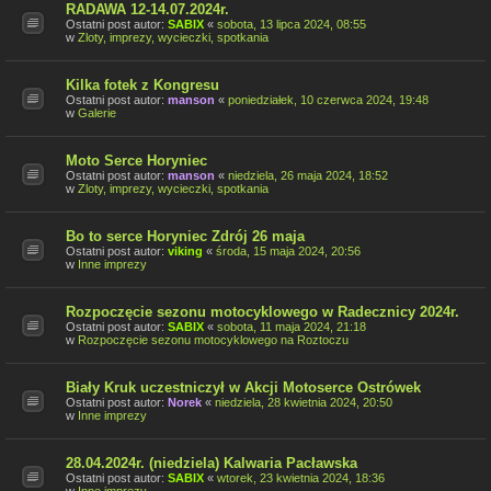
RADAWA 12-14.07.2024r.
Ostatni post autor:
SABIX
«
sobota, 13 lipca 2024, 08:55
w
Zloty, imprezy, wycieczki, spotkania
Kilka fotek z Kongresu
Ostatni post autor:
manson
«
poniedziałek, 10 czerwca 2024, 19:48
w
Galerie
Moto Serce Horyniec
Ostatni post autor:
manson
«
niedziela, 26 maja 2024, 18:52
w
Zloty, imprezy, wycieczki, spotkania
Bo to serce Horyniec Zdrój 26 maja
Ostatni post autor:
viking
«
środa, 15 maja 2024, 20:56
w
Inne imprezy
Rozpoczęcie sezonu motocyklowego w Radecznicy 2024r.
Ostatni post autor:
SABIX
«
sobota, 11 maja 2024, 21:18
w
Rozpoczęcie sezonu motocyklowego na Roztoczu
Biały Kruk uczestniczył w Akcji Motoserce Ostrówek
Ostatni post autor:
Norek
«
niedziela, 28 kwietnia 2024, 20:50
w
Inne imprezy
28.04.2024r. (niedziela) Kalwaria Pacławska
Ostatni post autor:
SABIX
«
wtorek, 23 kwietnia 2024, 18:36