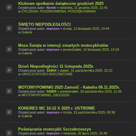
Klubowe spotkanie świąteczne grudzień 2025
Ostatni post autor:
Norek
«
niedziela, 21 grudnia 2025, 21:41
w
ŻYCZENIA, POZDROWIENIA, PODZIĘKOWANIA.
ŚWIĘTO NIEPODLEGŁOŚCI
Ostatni post autor:
manson
«
środa, 12 listopada 2025, 14:44
w
Galerie
Msza Święta w intencji zmarłych motocyklistów
Ostatni post autor:
manson
«
poniedziałek, 10 listopada 2025, 13:19
w
Galerie
Dzień Niepodległości 11 listopada 2025r.
Ostatni post autor:
SABIX
«
piątek, 31 października 2025, 22:23
w
UROCZYSTOŚCI ROCZNICOWE.
MOTOWYPOMINKI 2025 Zamość - Katedra 08.11.2025r.
Ostatni post autor:
SABIX
«
poniedziałek, 20 października 2025, 11:38
w
MOTOWYPOMINKI, ZADUSZKI.
KONGRES MC 10-12 X 2025 r. USTRONIE
Ostatni post autor:
manson
«
środa, 15 października 2025, 09:38
w
Galerie
Poświęcenie motocykli Szczebrzeszyn
Ostatni post autor:
manson
«
niedziela, 20 lipca 2025, 15:46