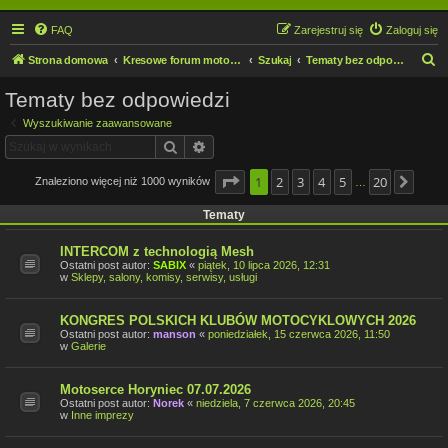
FAQ
Zarejestruj się
Zaloguj się
S
Strona domowa
Kresowe forum motocyklowe
Szukaj
Tematy bez odpowiedzi
z
Tematy bez odpowiedzi
u
Wyszukiwanie zaawansowane
k
Szukaj
Wyszukiwanie zaawansowane
a
j
Strona
1
2
1
z
3
20
4
5
20
Znaleziono więcej niż 1000 wyników
Nast
…
Tematy
INTERCOM z technologią Mesh
Ostatni post autor:
SABIX
«
piątek, 10 lipca 2026, 12:31
w
Sklepy, salony, komisy, serwisy, usługi
KONGRES POLSKICH KLUBÓW MOTOCYKLOWYCH 2026
Ostatni post autor:
manson
«
poniedziałek, 15 czerwca 2026, 11:50
w
Galerie
Motoserce Horyniec 07.07.2026
Ostatni post autor:
Norek
«
niedziela, 7 czerwca 2026, 20:45
w
Inne imprezy