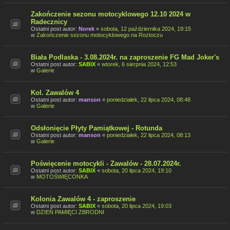
Zakończenie sezonu motocyklowego 12.10 2024 w
Radecznicy
Ostatni post autor:
Norek
«
sobota, 12 października 2024, 19:15
w
Zakończenie sezonu motocyklowego na Roztoczu
Biała Podlaska - 3.08.2024r. na zaproszenie FG Mad Joker's
Ostatni post autor:
SABIX
«
wtorek, 6 sierpnia 2024, 12:53
w
Galerie
Kol. Zawalów 4
Ostatni post autor:
manson
«
poniedziałek, 22 lipca 2024, 08:48
w
Galerie
Odsłonięcie Płyty Pamiątkowej - Rotunda
Ostatni post autor:
manson
«
poniedziałek, 22 lipca 2024, 08:13
w
Galerie
Poświęcenie motocykli - Zawalów - 28.07.2024r.
Ostatni post autor:
SABIX
«
sobota, 20 lipca 2024, 19:10
w
MOTOŚWIĘCONKA
Kolonia Zawalów 4 - zaproszenie
Ostatni post autor:
SABIX
«
sobota, 20 lipca 2024, 19:03
w
DZIEŃ PAMIĘCI ZBRODNI