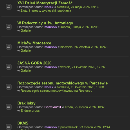
XVI Dzień Motoryzacji Zamość
Ostatni post autor:
Norek
«
niedziela, 24 maja 2026, 09:32
w
Zloty, imprezy, wycieczki, spotkania
W Radecznicy u św. Antoniego
Ostatni post autor:
manson
«
sobota, 9 maja 2026, 16:08
w
Galerie
Michów Motoserce
Ostatni post autor:
manson
«
niedziela, 26 kwietnia 2026, 16:43
w
Galerie
JASNA GÓRA 2026
Ostatni post autor:
manson
«
wtorek, 21 kwietnia 2026, 17:26
w
Galerie
Rozpoczęcie sezonu motocyklowego w Parczewie
Ostatni post autor:
Norek
«
niedziela, 19 kwietnia 2026, 19:08
w
Rozpoczęcie sezonu motocyklowego na Roztoczu
Brak iskry
Ostatni post autor:
Bartek6281
«
środa, 25 marca 2026, 10:48
w
Enduro,cross
DKMS
Ostatni post autor:
manson
«
poniedziałek, 23 marca 2026, 12:44