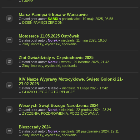
w
Galerie
Marsz Pamięci 6 lipca w Warszawie
Ostatni post autor:
SABIX
«
poniedziałek, 19 maja 2025, 08:58
w
DZIEŃ PAMIĘCI ZBRODNI
Motoserce 11.05.2025 Ostrówek
Ostatni post autor:
Norek
«
niedziela, 11 maja 2025, 19:53
w
Zloty, imprezy, wycieczki, spotkania
Zlot Gwiaździsty w Częstochowie 2025
Ostatni post autor:
Norek
«
wtorek, 29 kwietnia 2025, 21:42
w
Zloty, imprezy, wycieczki, spotkania
XIV Nasze Wyprawy Motocyklowe, Święto Golonki 21-
23.02.2025
Ostatni post autor:
Głazio
«
niedziela, 9 lutego 2025, 17:42
w
GŁAZIO I JEGO FOTO RELACJE.
Wesołych Świąt Bożego Narodzenia 2024
Ostatni post autor:
Norek
«
niedziela, 22 grudnia 2024, 23:24
w
ŻYCZENIA, POZDROWIENIA, PODZIĘKOWANIA.
Bieszczady 2024
Ostatni post autor:
Norek
«
niedziela, 20 października 2024, 19:11
w
Zloty, imprezy, wycieczki, spotkania