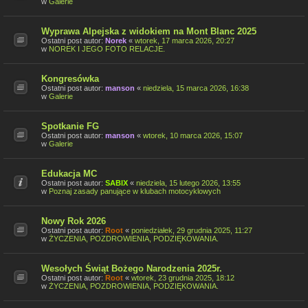
w
Galerie
Wyprawa Alpejska z widokiem na Mont Blanc 2025
Ostatni post autor:
Norek
«
wtorek, 17 marca 2026, 20:27
w
NOREK I JEGO FOTO RELACJE.
Kongresówka
Ostatni post autor:
manson
«
niedziela, 15 marca 2026, 16:38
w
Galerie
Spotkanie FG
Ostatni post autor:
manson
«
wtorek, 10 marca 2026, 15:07
w
Galerie
Edukacja MC
Ostatni post autor:
SABIX
«
niedziela, 15 lutego 2026, 13:55
w
Poznaj zasady panujące w klubach motocyklowych
Nowy Rok 2026
Ostatni post autor:
Root
«
poniedziałek, 29 grudnia 2025, 11:27
w
ŻYCZENIA, POZDROWIENIA, PODZIĘKOWANIA.
Wesołych Świąt Bożego Narodzenia 2025r.
Ostatni post autor:
Root
«
wtorek, 23 grudnia 2025, 18:12
w
ŻYCZENIA, POZDROWIENIA, PODZIĘKOWANIA.