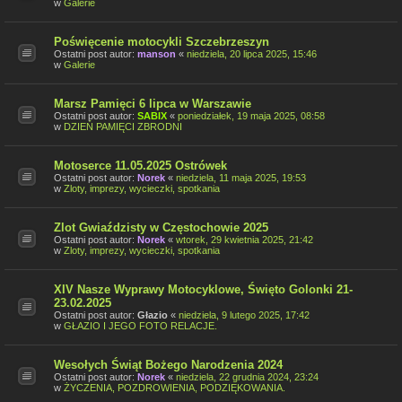
w
Galerie
Poświęcenie motocykli Szczebrzeszyn
Ostatni post autor:
manson
«
niedziela, 20 lipca 2025, 15:46
w
Galerie
Marsz Pamięci 6 lipca w Warszawie
Ostatni post autor:
SABIX
«
poniedziałek, 19 maja 2025, 08:58
w
DZIEŃ PAMIĘCI ZBRODNI
Motoserce 11.05.2025 Ostrówek
Ostatni post autor:
Norek
«
niedziela, 11 maja 2025, 19:53
w
Zloty, imprezy, wycieczki, spotkania
Zlot Gwiaździsty w Częstochowie 2025
Ostatni post autor:
Norek
«
wtorek, 29 kwietnia 2025, 21:42
w
Zloty, imprezy, wycieczki, spotkania
XIV Nasze Wyprawy Motocyklowe, Święto Golonki 21-
23.02.2025
Ostatni post autor:
Głazio
«
niedziela, 9 lutego 2025, 17:42
w
GŁAZIO I JEGO FOTO RELACJE.
Wesołych Świąt Bożego Narodzenia 2024
Ostatni post autor:
Norek
«
niedziela, 22 grudnia 2024, 23:24
w
ŻYCZENIA, POZDROWIENIA, PODZIĘKOWANIA.