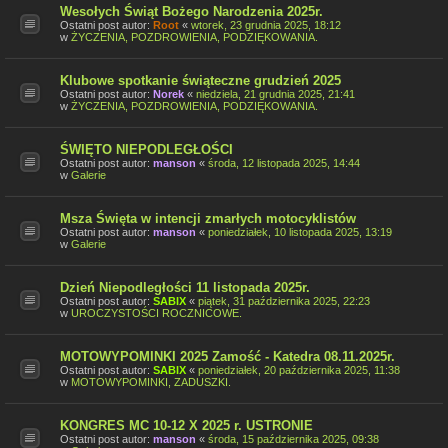
Wesołych Świąt Bożego Narodzenia 2025r.
Ostatni post autor:
Root
«
wtorek, 23 grudnia 2025, 18:12
w
ŻYCZENIA, POZDROWIENIA, PODZIĘKOWANIA.
Klubowe spotkanie świąteczne grudzień 2025
Ostatni post autor:
Norek
«
niedziela, 21 grudnia 2025, 21:41
w
ŻYCZENIA, POZDROWIENIA, PODZIĘKOWANIA.
ŚWIĘTO NIEPODLEGŁOŚCI
Ostatni post autor:
manson
«
środa, 12 listopada 2025, 14:44
w
Galerie
Msza Święta w intencji zmarłych motocyklistów
Ostatni post autor:
manson
«
poniedziałek, 10 listopada 2025, 13:19
w
Galerie
Dzień Niepodległości 11 listopada 2025r.
Ostatni post autor:
SABIX
«
piątek, 31 października 2025, 22:23
w
UROCZYSTOŚCI ROCZNICOWE.
MOTOWYPOMINKI 2025 Zamość - Katedra 08.11.2025r.
Ostatni post autor:
SABIX
«
poniedziałek, 20 października 2025, 11:38
w
MOTOWYPOMINKI, ZADUSZKI.
KONGRES MC 10-12 X 2025 r. USTRONIE
Ostatni post autor:
manson
«
środa, 15 października 2025, 09:38