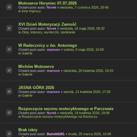
Motoserce Horyniec 07.07.2026
Ostatni post autor:
Norek
«
niedziela, 7 czerwca 2026, 20:45
w
Inne imprezy
XVI Dzień Motoryzacji Zamość
Ostatni post autor:
Norek
«
niedziela, 24 maja 2026, 09:32
w
Zloty, imprezy, wycieczki, spotkania
W Radecznicy u św. Antoniego
Ostatni post autor:
manson
«
sobota, 9 maja 2026, 16:08
w
Galerie
Michów Motoserce
Ostatni post autor:
manson
«
niedziela, 26 kwietnia 2026, 16:43
w
Galerie
JASNA GÓRA 2026
Ostatni post autor:
manson
«
wtorek, 21 kwietnia 2026, 17:26
w
Galerie
Rozpoczęcie sezonu motocyklowego w Parczewie
Ostatni post autor:
Norek
«
niedziela, 19 kwietnia 2026, 19:08
w
Rozpoczęcie sezonu motocyklowego na Roztoczu
Brak iskry
Ostatni post autor:
Bartek6281
«
środa, 25 marca 2026, 10:48