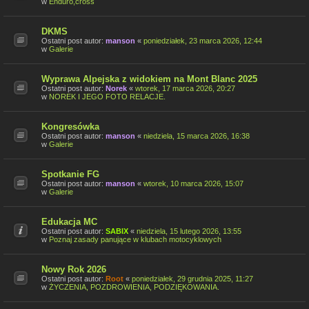
w
Enduro,cross
DKMS
Ostatni post autor:
manson
«
poniedziałek, 23 marca 2026, 12:44
w
Galerie
Wyprawa Alpejska z widokiem na Mont Blanc 2025
Ostatni post autor:
Norek
«
wtorek, 17 marca 2026, 20:27
w
NOREK I JEGO FOTO RELACJE.
Kongresówka
Ostatni post autor:
manson
«
niedziela, 15 marca 2026, 16:38
w
Galerie
Spotkanie FG
Ostatni post autor:
manson
«
wtorek, 10 marca 2026, 15:07
w
Galerie
Edukacja MC
Ostatni post autor:
SABIX
«
niedziela, 15 lutego 2026, 13:55
w
Poznaj zasady panujące w klubach motocyklowych
Nowy Rok 2026
Ostatni post autor:
Root
«
poniedziałek, 29 grudnia 2025, 11:27
w
ŻYCZENIA, POZDROWIENIA, PODZIĘKOWANIA.