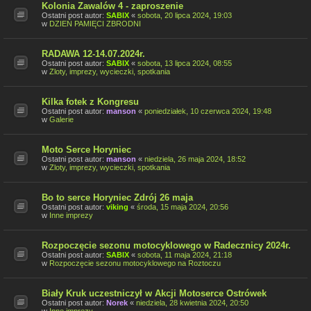
Kolonia Zawalów 4 - zaproszenie
Ostatni post autor:
SABIX
«
sobota, 20 lipca 2024, 19:03
w
DZIEŃ PAMIĘCI ZBRODNI
RADAWA 12-14.07.2024r.
Ostatni post autor:
SABIX
«
sobota, 13 lipca 2024, 08:55
w
Zloty, imprezy, wycieczki, spotkania
Kilka fotek z Kongresu
Ostatni post autor:
manson
«
poniedziałek, 10 czerwca 2024, 19:48
w
Galerie
Moto Serce Horyniec
Ostatni post autor:
manson
«
niedziela, 26 maja 2024, 18:52
w
Zloty, imprezy, wycieczki, spotkania
Bo to serce Horyniec Zdrój 26 maja
Ostatni post autor:
viking
«
środa, 15 maja 2024, 20:56
w
Inne imprezy
Rozpoczęcie sezonu motocyklowego w Radecznicy 2024r.
Ostatni post autor:
SABIX
«
sobota, 11 maja 2024, 21:18
w
Rozpoczęcie sezonu motocyklowego na Roztoczu
Biały Kruk uczestniczył w Akcji Motoserce Ostrówek
Ostatni post autor:
Norek
«
niedziela, 28 kwietnia 2024, 20:50