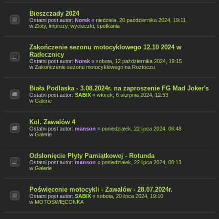
Bieszczady 2024
Ostatni post autor:
Norek
«
niedziela, 20 października 2024, 19:11
w
Zloty, imprezy, wycieczki, spotkania
Zakończenie sezonu motocyklowego 12.10 2024 w
Radecznicy
Ostatni post autor:
Norek
«
sobota, 12 października 2024, 19:15
w
Zakończenie sezonu motocyklowego na Roztoczu
Biała Podlaska - 3.08.2024r. na zaproszenie FG Mad Joker's
Ostatni post autor:
SABIX
«
wtorek, 6 sierpnia 2024, 12:53
w
Galerie
Kol. Zawalów 4
Ostatni post autor:
manson
«
poniedziałek, 22 lipca 2024, 08:48
w
Galerie
Odsłonięcie Płyty Pamiątkowej - Rotunda
Ostatni post autor:
manson
«
poniedziałek, 22 lipca 2024, 08:13
w
Galerie
Poświęcenie motocykli - Zawalów - 28.07.2024r.
Ostatni post autor:
SABIX
«
sobota, 20 lipca 2024, 19:10
w
MOTOŚWIĘCONKA