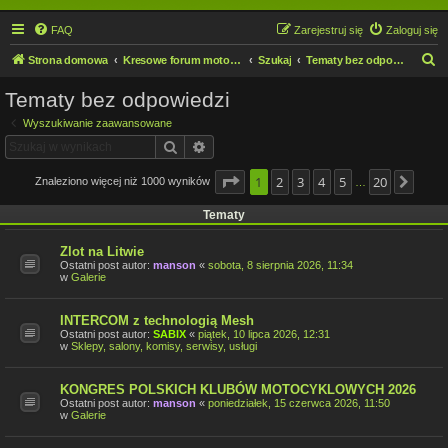
FAQ
Zarejestruj się
Zaloguj się
S
Strona domowa
Kresowe forum motocyklowe
Szukaj
Tematy bez odpowiedzi
z
Tematy bez odpowiedzi
u
Wyszukiwanie zaawansowane
k
Szukaj
Wyszukiwanie zaawansowane
a
j
Strona
1
2
1
z
3
20
4
5
20
Znaleziono więcej niż 1000 wyników
Nast
…
Tematy
Zlot na Litwie
Ostatni post autor:
manson
«
sobota, 8 sierpnia 2026, 11:34
w
Galerie
INTERCOM z technologią Mesh
Ostatni post autor:
SABIX
«
piątek, 10 lipca 2026, 12:31
w
Sklepy, salony, komisy, serwisy, usługi
KONGRES POLSKICH KLUBÓW MOTOCYKLOWYCH 2026
Ostatni post autor:
manson
«
poniedziałek, 15 czerwca 2026, 11:50
w
Galerie