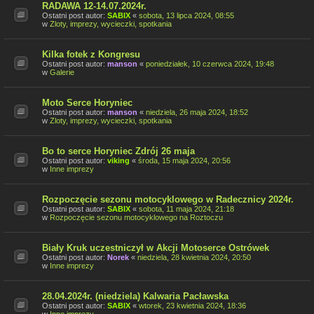
RADAWA 12-14.07.2024r.
Ostatni post autor:
SABIX
«
sobota, 13 lipca 2024, 08:55
w
Zloty, imprezy, wycieczki, spotkania
Kilka fotek z Kongresu
Ostatni post autor:
manson
«
poniedziałek, 10 czerwca 2024, 19:48
w
Galerie
Moto Serce Horyniec
Ostatni post autor:
manson
«
niedziela, 26 maja 2024, 18:52
w
Zloty, imprezy, wycieczki, spotkania
Bo to serce Horyniec Zdrój 26 maja
Ostatni post autor:
viking
«
środa, 15 maja 2024, 20:56
w
Inne imprezy
Rozpoczęcie sezonu motocyklowego w Radecznicy 2024r.
Ostatni post autor:
SABIX
«
sobota, 11 maja 2024, 21:18
w
Rozpoczęcie sezonu motocyklowego na Roztoczu
Biały Kruk uczestniczył w Akcji Motoserce Ostrówek
Ostatni post autor:
Norek
«
niedziela, 28 kwietnia 2024, 20:50
w
Inne imprezy
28.04.2024r. (niedziela) Kalwaria Pacławska
Ostatni post autor:
SABIX
«
wtorek, 23 kwietnia 2024, 18:36