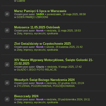
w
Galerie
Marsz Pamięci 6 lipca w Warszawie
Ostatni post autor:
SABIX
«
poniedziałek, 19 maja 2025, 08:58
w
DZIEŃ PAMIĘCI ZBRODNI
Motoserce 11.05.2025 Ostrówek
Ostatni post autor:
Norek
«
niedziela, 11 maja 2025, 19:53
w
Zloty, imprezy, wycieczki, spotkania
Zlot Gwiaździsty w Częstochowie 2025
Ostatni post autor:
Norek
«
wtorek, 29 kwietnia 2025, 21:42
w
Zloty, imprezy, wycieczki, spotkania
XIV Nasze Wyprawy Motocyklowe, Święto Golonki 21-
23.02.2025
Ostatni post autor:
Głazio
«
niedziela, 9 lutego 2025, 17:42
w
GŁAZIO I JEGO FOTO RELACJE.
Wesołych Świąt Bożego Narodzenia 2024
Ostatni post autor:
Norek
«
niedziela, 22 grudnia 2024, 23:24
w
ŻYCZENIA, POZDROWIENIA, PODZIĘKOWANIA.
Bieszczady 2024
Ostatni post autor:
Norek
«
niedziela, 20 października 2024, 19:11
w
Zloty, imprezy, wycieczki, spotkania