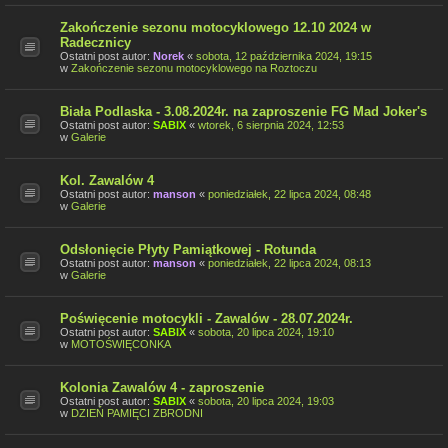
Zakończenie sezonu motocyklowego 12.10 2024 w
Radecznicy
Ostatni post autor:
Norek
«
sobota, 12 października 2024, 19:15
w
Zakończenie sezonu motocyklowego na Roztoczu
Biała Podlaska - 3.08.2024r. na zaproszenie FG Mad Joker's
Ostatni post autor:
SABIX
«
wtorek, 6 sierpnia 2024, 12:53
w
Galerie
Kol. Zawalów 4
Ostatni post autor:
manson
«
poniedziałek, 22 lipca 2024, 08:48
w
Galerie
Odsłonięcie Płyty Pamiątkowej - Rotunda
Ostatni post autor:
manson
«
poniedziałek, 22 lipca 2024, 08:13
w
Galerie
Poświęcenie motocykli - Zawalów - 28.07.2024r.
Ostatni post autor:
SABIX
«
sobota, 20 lipca 2024, 19:10
w
MOTOŚWIĘCONKA
Kolonia Zawalów 4 - zaproszenie
Ostatni post autor:
SABIX
«
sobota, 20 lipca 2024, 19:03
w
DZIEŃ PAMIĘCI ZBRODNI