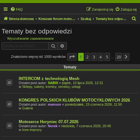
FAQ
Zarejestruj się
Zaloguj się
S
Strona domowa
Kresowe forum motocyklowe
Szukaj
Tematy bez odpowiedzi
z
Tematy bez odpowiedzi
u
Wyszukiwanie zaawansowane
k
Szukaj
Wyszukiwanie zaawansowane
a
j
Strona
1
2
1
z
3
20
4
5
20
Znaleziono więcej niż 1000 wyników
Nast
…
Tematy
INTERCOM z technologią Mesh
Ostatni post autor:
SABIX
«
piątek, 10 lipca 2026, 12:31
w
Sklepy, salony, komisy, serwisy, usługi
KONGRES POLSKICH KLUBÓW MOTOCYKLOWYCH 2026
Ostatni post autor:
manson
«
poniedziałek, 15 czerwca 2026, 11:50
w
Galerie
Motoserce Horyniec 07.07.2026
Ostatni post autor:
Norek
«
niedziela, 7 czerwca 2026, 20:45
w
Inne imprezy