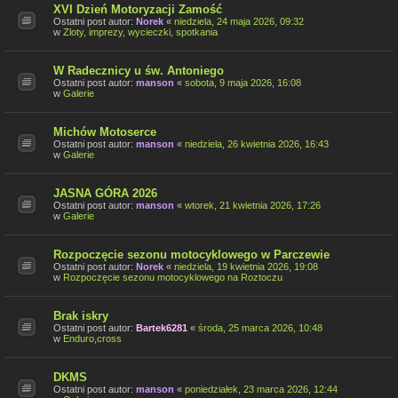
XVI Dzień Motoryzacji Zamość
Ostatni post autor:
Norek
«
niedziela, 24 maja 2026, 09:32
w
Zloty, imprezy, wycieczki, spotkania
W Radecznicy u św. Antoniego
Ostatni post autor:
manson
«
sobota, 9 maja 2026, 16:08
w
Galerie
Michów Motoserce
Ostatni post autor:
manson
«
niedziela, 26 kwietnia 2026, 16:43
w
Galerie
JASNA GÓRA 2026
Ostatni post autor:
manson
«
wtorek, 21 kwietnia 2026, 17:26
w
Galerie
Rozpoczęcie sezonu motocyklowego w Parczewie
Ostatni post autor:
Norek
«
niedziela, 19 kwietnia 2026, 19:08
w
Rozpoczęcie sezonu motocyklowego na Roztoczu
Brak iskry
Ostatni post autor:
Bartek6281
«
środa, 25 marca 2026, 10:48
w
Enduro,cross
DKMS
Ostatni post autor:
manson
«
poniedziałek, 23 marca 2026, 12:44