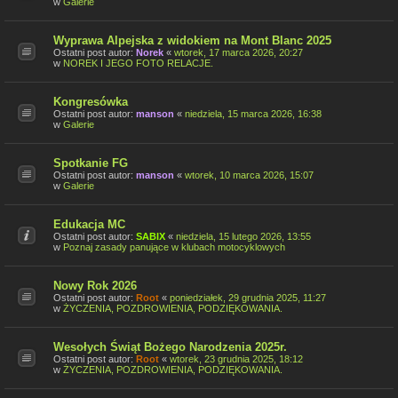
w
Galerie
Wyprawa Alpejska z widokiem na Mont Blanc 2025
Ostatni post autor:
Norek
«
wtorek, 17 marca 2026, 20:27
w
NOREK I JEGO FOTO RELACJE.
Kongresówka
Ostatni post autor:
manson
«
niedziela, 15 marca 2026, 16:38
w
Galerie
Spotkanie FG
Ostatni post autor:
manson
«
wtorek, 10 marca 2026, 15:07
w
Galerie
Edukacja MC
Ostatni post autor:
SABIX
«
niedziela, 15 lutego 2026, 13:55
w
Poznaj zasady panujące w klubach motocyklowych
Nowy Rok 2026
Ostatni post autor:
Root
«
poniedziałek, 29 grudnia 2025, 11:27
w
ŻYCZENIA, POZDROWIENIA, PODZIĘKOWANIA.
Wesołych Świąt Bożego Narodzenia 2025r.
Ostatni post autor:
Root
«
wtorek, 23 grudnia 2025, 18:12
w
ŻYCZENIA, POZDROWIENIA, PODZIĘKOWANIA.