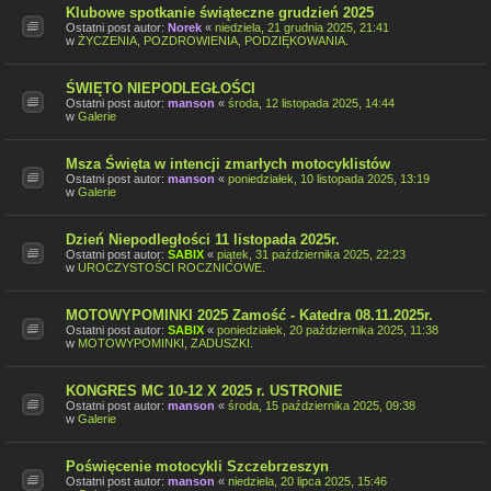
Klubowe spotkanie świąteczne grudzień 2025
Ostatni post autor:
Norek
«
niedziela, 21 grudnia 2025, 21:41
w
ŻYCZENIA, POZDROWIENIA, PODZIĘKOWANIA.
ŚWIĘTO NIEPODLEGŁOŚCI
Ostatni post autor:
manson
«
środa, 12 listopada 2025, 14:44
w
Galerie
Msza Święta w intencji zmarłych motocyklistów
Ostatni post autor:
manson
«
poniedziałek, 10 listopada 2025, 13:19
w
Galerie
Dzień Niepodległości 11 listopada 2025r.
Ostatni post autor:
SABIX
«
piątek, 31 października 2025, 22:23
w
UROCZYSTOŚCI ROCZNICOWE.
MOTOWYPOMINKI 2025 Zamość - Katedra 08.11.2025r.
Ostatni post autor:
SABIX
«
poniedziałek, 20 października 2025, 11:38
w
MOTOWYPOMINKI, ZADUSZKI.
KONGRES MC 10-12 X 2025 r. USTRONIE
Ostatni post autor:
manson
«
środa, 15 października 2025, 09:38
w
Galerie
Poświęcenie motocykli Szczebrzeszyn
Ostatni post autor:
manson
«
niedziela, 20 lipca 2025, 15:46