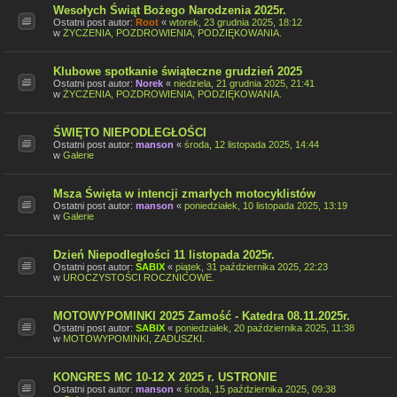
Wesołych Świąt Bożego Narodzenia 2025r.
Ostatni post autor:
Root
«
wtorek, 23 grudnia 2025, 18:12
w
ŻYCZENIA, POZDROWIENIA, PODZIĘKOWANIA.
Klubowe spotkanie świąteczne grudzień 2025
Ostatni post autor:
Norek
«
niedziela, 21 grudnia 2025, 21:41
w
ŻYCZENIA, POZDROWIENIA, PODZIĘKOWANIA.
ŚWIĘTO NIEPODLEGŁOŚCI
Ostatni post autor:
manson
«
środa, 12 listopada 2025, 14:44
w
Galerie
Msza Święta w intencji zmarłych motocyklistów
Ostatni post autor:
manson
«
poniedziałek, 10 listopada 2025, 13:19
w
Galerie
Dzień Niepodległości 11 listopada 2025r.
Ostatni post autor:
SABIX
«
piątek, 31 października 2025, 22:23
w
UROCZYSTOŚCI ROCZNICOWE.
MOTOWYPOMINKI 2025 Zamość - Katedra 08.11.2025r.
Ostatni post autor:
SABIX
«
poniedziałek, 20 października 2025, 11:38
w
MOTOWYPOMINKI, ZADUSZKI.
KONGRES MC 10-12 X 2025 r. USTRONIE
Ostatni post autor:
manson
«
środa, 15 października 2025, 09:38