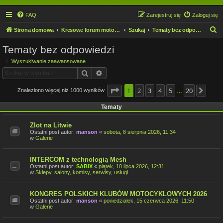
FAQ
Zarejestruj się
Zaloguj się
S
Strona domowa
Kresowe forum motocyklowe
Szukaj
Tematy bez odpowiedzi
z
Tematy bez odpowiedzi
u
Wyszukiwanie zaawansowane
k
Szukaj
Wyszukiwanie zaawansowane
a
j
Strona
1
2
1
z
3
20
4
5
20
Znaleziono więcej niż 1000 wyników
Nast
…
Tematy
Zlot na Litwie
Ostatni post autor:
manson
«
sobota, 8 sierpnia 2026, 11:34
w
Galerie
INTERCOM z technologią Mesh
Ostatni post autor:
SABIX
«
piątek, 10 lipca 2026, 12:31
w
Sklepy, salony, komisy, serwisy, usługi
KONGRES POLSKICH KLUBÓW MOTOCYKLOWYCH 2026
Ostatni post autor:
manson
«
poniedziałek, 15 czerwca 2026, 11:50
w
Galerie