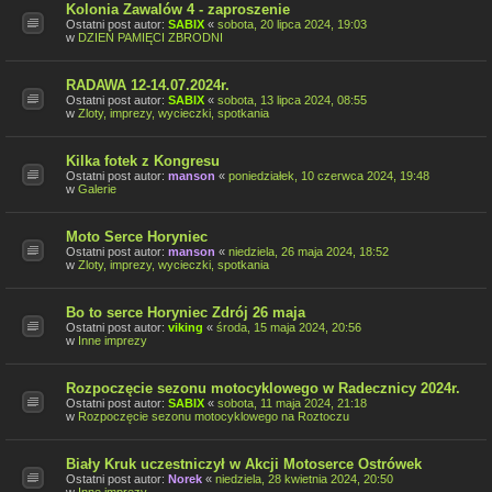
Kolonia Zawalów 4 - zaproszenie
Ostatni post autor:
SABIX
«
sobota, 20 lipca 2024, 19:03
w
DZIEŃ PAMIĘCI ZBRODNI
RADAWA 12-14.07.2024r.
Ostatni post autor:
SABIX
«
sobota, 13 lipca 2024, 08:55
w
Zloty, imprezy, wycieczki, spotkania
Kilka fotek z Kongresu
Ostatni post autor:
manson
«
poniedziałek, 10 czerwca 2024, 19:48
w
Galerie
Moto Serce Horyniec
Ostatni post autor:
manson
«
niedziela, 26 maja 2024, 18:52
w
Zloty, imprezy, wycieczki, spotkania
Bo to serce Horyniec Zdrój 26 maja
Ostatni post autor:
viking
«
środa, 15 maja 2024, 20:56
w
Inne imprezy
Rozpoczęcie sezonu motocyklowego w Radecznicy 2024r.
Ostatni post autor:
SABIX
«
sobota, 11 maja 2024, 21:18
w
Rozpoczęcie sezonu motocyklowego na Roztoczu
Biały Kruk uczestniczył w Akcji Motoserce Ostrówek
Ostatni post autor:
Norek
«
niedziela, 28 kwietnia 2024, 20:50