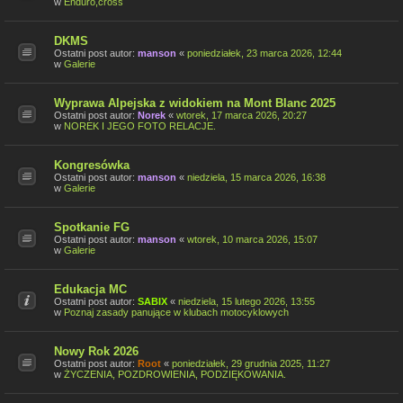
w
Enduro,cross
DKMS
Ostatni post autor:
manson
«
poniedziałek, 23 marca 2026, 12:44
w
Galerie
Wyprawa Alpejska z widokiem na Mont Blanc 2025
Ostatni post autor:
Norek
«
wtorek, 17 marca 2026, 20:27
w
NOREK I JEGO FOTO RELACJE.
Kongresówka
Ostatni post autor:
manson
«
niedziela, 15 marca 2026, 16:38
w
Galerie
Spotkanie FG
Ostatni post autor:
manson
«
wtorek, 10 marca 2026, 15:07
w
Galerie
Edukacja MC
Ostatni post autor:
SABIX
«
niedziela, 15 lutego 2026, 13:55
w
Poznaj zasady panujące w klubach motocyklowych
Nowy Rok 2026
Ostatni post autor:
Root
«
poniedziałek, 29 grudnia 2025, 11:27
w
ŻYCZENIA, POZDROWIENIA, PODZIĘKOWANIA.