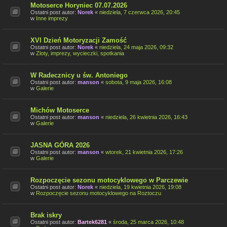
Motoserce Horyniec 07.07.2026
Ostatni post autor:
Norek
«
niedziela, 7 czerwca 2026, 20:45
w
Inne imprezy
XVI Dzień Motoryzacji Zamość
Ostatni post autor:
Norek
«
niedziela, 24 maja 2026, 09:32
w
Zloty, imprezy, wycieczki, spotkania
W Radecznicy u św. Antoniego
Ostatni post autor:
manson
«
sobota, 9 maja 2026, 16:08
w
Galerie
Michów Motoserce
Ostatni post autor:
manson
«
niedziela, 26 kwietnia 2026, 16:43
w
Galerie
JASNA GÓRA 2026
Ostatni post autor:
manson
«
wtorek, 21 kwietnia 2026, 17:26
w
Galerie
Rozpoczęcie sezonu motocyklowego w Parczewie
Ostatni post autor:
Norek
«
niedziela, 19 kwietnia 2026, 19:08
w
Rozpoczęcie sezonu motocyklowego na Roztoczu
Brak iskry
Ostatni post autor:
Bartek6281
«
środa, 25 marca 2026, 10:48