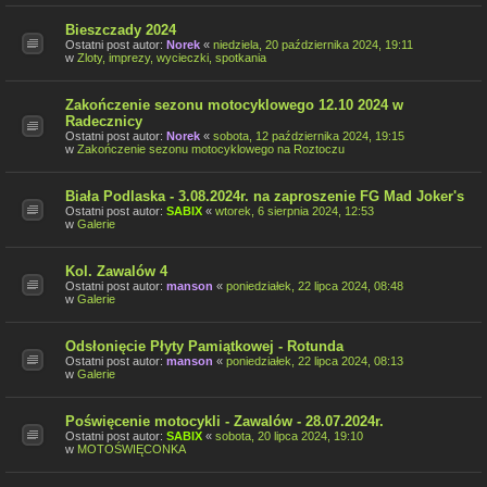
Bieszczady 2024
Ostatni post autor:
Norek
«
niedziela, 20 października 2024, 19:11
w
Zloty, imprezy, wycieczki, spotkania
Zakończenie sezonu motocyklowego 12.10 2024 w
Radecznicy
Ostatni post autor:
Norek
«
sobota, 12 października 2024, 19:15
w
Zakończenie sezonu motocyklowego na Roztoczu
Biała Podlaska - 3.08.2024r. na zaproszenie FG Mad Joker's
Ostatni post autor:
SABIX
«
wtorek, 6 sierpnia 2024, 12:53
w
Galerie
Kol. Zawalów 4
Ostatni post autor:
manson
«
poniedziałek, 22 lipca 2024, 08:48
w
Galerie
Odsłonięcie Płyty Pamiątkowej - Rotunda
Ostatni post autor:
manson
«
poniedziałek, 22 lipca 2024, 08:13
w
Galerie
Poświęcenie motocykli - Zawalów - 28.07.2024r.
Ostatni post autor:
SABIX
«
sobota, 20 lipca 2024, 19:10
w
MOTOŚWIĘCONKA