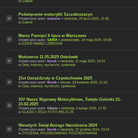
w
Galerie
Poświęcenie motocykli Szczebrzeszyn
Ostatni post autor:
manson
«
niedziela, 20 lipca 2025, 15:46
w
Galerie
Marsz Pamięci 6 lipca w Warszawie
Ostatni post autor:
SABIX
«
poniedziałek, 19 maja 2025, 08:58
w
DZIEŃ PAMIĘCI ZBRODNI
Motoserce 11.05.2025 Ostrówek
Ostatni post autor:
Norek
«
niedziela, 11 maja 2025, 19:53
w
Zloty, imprezy, wycieczki, spotkania
Zlot Gwiaździsty w Częstochowie 2025
Ostatni post autor:
Norek
«
wtorek, 29 kwietnia 2025, 21:42
w
Zloty, imprezy, wycieczki, spotkania
XIV Nasze Wyprawy Motocyklowe, Święto Golonki 21-
23.02.2025
Ostatni post autor:
Głazio
«
niedziela, 9 lutego 2025, 17:42
w
GŁAZIO I JEGO FOTO RELACJE.
Wesołych Świąt Bożego Narodzenia 2024
Ostatni post autor:
Norek
«
niedziela, 22 grudnia 2024, 23:24
w
ŻYCZENIA, POZDROWIENIA, PODZIĘKOWANIA.