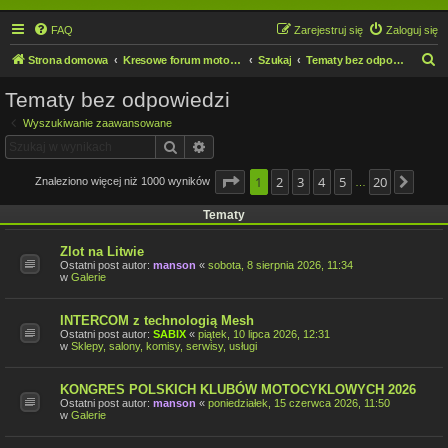
FAQ
Zarejestruj się
Zaloguj się
S
Strona domowa
Kresowe forum motocyklowe
Szukaj
Tematy bez odpowiedzi
z
Tematy bez odpowiedzi
u
Wyszukiwanie zaawansowane
k
Szukaj
Wyszukiwanie zaawansowane
a
j
Strona
1
2
1
z
3
20
4
5
20
Znaleziono więcej niż 1000 wyników
Nast
…
Tematy
Zlot na Litwie
Ostatni post autor:
manson
«
sobota, 8 sierpnia 2026, 11:34
w
Galerie
INTERCOM z technologią Mesh
Ostatni post autor:
SABIX
«
piątek, 10 lipca 2026, 12:31
w
Sklepy, salony, komisy, serwisy, usługi
KONGRES POLSKICH KLUBÓW MOTOCYKLOWYCH 2026
Ostatni post autor:
manson
«
poniedziałek, 15 czerwca 2026, 11:50
w
Galerie