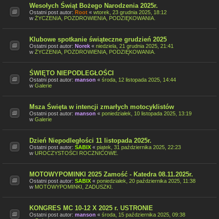
Wesołych Świąt Bożego Narodzenia 2025r.
Ostatni post autor:
Root
«
wtorek, 23 grudnia 2025, 18:12
w
ŻYCZENIA, POZDROWIENIA, PODZIĘKOWANIA.
Klubowe spotkanie świąteczne grudzień 2025
Ostatni post autor:
Norek
«
niedziela, 21 grudnia 2025, 21:41
w
ŻYCZENIA, POZDROWIENIA, PODZIĘKOWANIA.
ŚWIĘTO NIEPODLEGŁOŚCI
Ostatni post autor:
manson
«
środa, 12 listopada 2025, 14:44
w
Galerie
Msza Święta w intencji zmarłych motocyklistów
Ostatni post autor:
manson
«
poniedziałek, 10 listopada 2025, 13:19
w
Galerie
Dzień Niepodległości 11 listopada 2025r.
Ostatni post autor:
SABIX
«
piątek, 31 października 2025, 22:23
w
UROCZYSTOŚCI ROCZNICOWE.
MOTOWYPOMINKI 2025 Zamość - Katedra 08.11.2025r.
Ostatni post autor:
SABIX
«
poniedziałek, 20 października 2025, 11:38
w
MOTOWYPOMINKI, ZADUSZKI.
KONGRES MC 10-12 X 2025 r. USTRONIE
Ostatni post autor:
manson
«
środa, 15 października 2025, 09:38