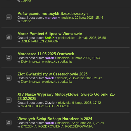
w
Galerie
Poświęcenie motocykli Szczebrzeszyn
Ostatni post autor:
manson
«
niedziela, 20 lipca 2025, 15:46
w
Galerie
Marsz Pamięci 6 lipca w Warszawie
Ostatni post autor:
SABIX
«
poniedziałek, 19 maja 2025, 08:58
w
DZIEŃ PAMIĘCI ZBRODNI
Motoserce 11.05.2025 Ostrówek
Ostatni post autor:
Norek
«
niedziela, 11 maja 2025, 19:53
w
Zloty, imprezy, wycieczki, spotkania
Zlot Gwiaździsty w Częstochowie 2025
Ostatni post autor:
Norek
«
wtorek, 29 kwietnia 2025, 21:42
w
Zloty, imprezy, wycieczki, spotkania
XIV Nasze Wyprawy Motocyklowe, Święto Golonki 21-
23.02.2025
Ostatni post autor:
Głazio
«
niedziela, 9 lutego 2025, 17:42
w
GŁAZIO I JEGO FOTO RELACJE.
Wesołych Świąt Bożego Narodzenia 2024
Ostatni post autor:
Norek
«
niedziela, 22 grudnia 2024, 23:24
w
ŻYCZENIA, POZDROWIENIA, PODZIĘKOWANIA.