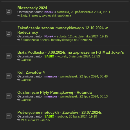
Bieszczady 2024
Ostatni post autor:
Norek
«
niedziela, 20 października 2024, 19:11
w
Zloty, imprezy, wycieczki, spotkania
Zakończenie sezonu motocyklowego 12.10 2024 w
Radecznicy
Ostatni post autor:
Norek
«
sobota, 12 października 2024, 19:15
w
Zakończenie sezonu motocyklowego na Roztoczu
Biała Podlaska - 3.08.2024r. na zaproszenie FG Mad Joker's
Ostatni post autor:
SABIX
«
wtorek, 6 sierpnia 2024, 12:53
w
Galerie
Kol. Zawalów 4
Ostatni post autor:
manson
«
poniedziałek, 22 lipca 2024, 08:48
w
Galerie
Odsłonięcie Płyty Pamiątkowej - Rotunda
Ostatni post autor:
manson
«
poniedziałek, 22 lipca 2024, 08:13
w
Galerie
Poświęcenie motocykli - Zawalów - 28.07.2024r.
Ostatni post autor:
SABIX
«
sobota, 20 lipca 2024, 19:10
w
MOTOŚWIĘCONKA