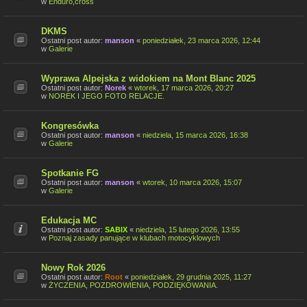
w
Enduro,cross
DKMS
Ostatni post autor:
manson
«
poniedziałek, 23 marca 2026, 12:44
w
Galerie
Wyprawa Alpejska z widokiem na Mont Blanc 2025
Ostatni post autor:
Norek
«
wtorek, 17 marca 2026, 20:27
w
NOREK I JEGO FOTO RELACJE.
Kongresówka
Ostatni post autor:
manson
«
niedziela, 15 marca 2026, 16:38
w
Galerie
Spotkanie FG
Ostatni post autor:
manson
«
wtorek, 10 marca 2026, 15:07
w
Galerie
Edukacja MC
Ostatni post autor:
SABIX
«
niedziela, 15 lutego 2026, 13:55
w
Poznaj zasady panujące w klubach motocyklowych
Nowy Rok 2026
Ostatni post autor:
Root
«
poniedziałek, 29 grudnia 2025, 11:27
w
ŻYCZENIA, POZDROWIENIA, PODZIĘKOWANIA.