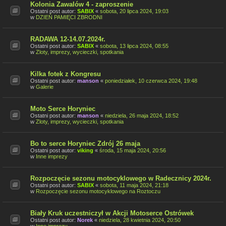
Kolonia Zawalów 4 - zaproszenie
Ostatni post autor:
SABIX
«
sobota, 20 lipca 2024, 19:03
w
DZIEŃ PAMIĘCI ZBRODNI
RADAWA 12-14.07.2024r.
Ostatni post autor:
SABIX
«
sobota, 13 lipca 2024, 08:55
w
Zloty, imprezy, wycieczki, spotkania
Kilka fotek z Kongresu
Ostatni post autor:
manson
«
poniedziałek, 10 czerwca 2024, 19:48
w
Galerie
Moto Serce Horyniec
Ostatni post autor:
manson
«
niedziela, 26 maja 2024, 18:52
w
Zloty, imprezy, wycieczki, spotkania
Bo to serce Horyniec Zdrój 26 maja
Ostatni post autor:
viking
«
środa, 15 maja 2024, 20:56
w
Inne imprezy
Rozpoczęcie sezonu motocyklowego w Radecznicy 2024r.
Ostatni post autor:
SABIX
«
sobota, 11 maja 2024, 21:18
w
Rozpoczęcie sezonu motocyklowego na Roztoczu
Biały Kruk uczestniczył w Akcji Motoserce Ostrówek
Ostatni post autor:
Norek
«
niedziela, 28 kwietnia 2024, 20:50