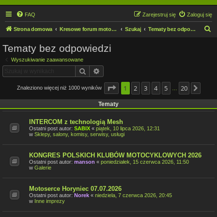
FAQ
Zarejestruj się
Zaloguj się
S
Strona domowa
Kresowe forum motocyklowe
Szukaj
Tematy bez odpowiedzi
z
Tematy bez odpowiedzi
u
Wyszukiwanie zaawansowane
k
Szukaj
Wyszukiwanie zaawansowane
a
j
Strona
1
2
1
z
3
20
4
5
20
Znaleziono więcej niż 1000 wyników
Nast
…
Tematy
INTERCOM z technologią Mesh
Ostatni post autor:
SABIX
«
piątek, 10 lipca 2026, 12:31
w
Sklepy, salony, komisy, serwisy, usługi
KONGRES POLSKICH KLUBÓW MOTOCYKLOWYCH 2026
Ostatni post autor:
manson
«
poniedziałek, 15 czerwca 2026, 11:50
w
Galerie
Motoserce Horyniec 07.07.2026
Ostatni post autor:
Norek
«
niedziela, 7 czerwca 2026, 20:45
w
Inne imprezy