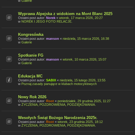
w
Galerie
Wyprawa Alpejska z widokiem na Mont Blanc 2025
Ostatni post autor:
Norek
«
wtorek, 17 marca 2026, 20:27
w
NOREK I JEGO FOTO RELACJE.
Kongresówka
Ostatni post autor:
manson
«
niedziela, 15 marca 2026, 16:38
w
Galerie
Spotkanie FG
Ostatni post autor:
manson
«
wtorek, 10 marca 2026, 15:07
w
Galerie
Edukacja MC
Ostatni post autor:
SABIX
«
niedziela, 15 lutego 2026, 13:55
w
Poznaj zasady panujące w klubach motocyklowych
Nowy Rok 2026
Ostatni post autor:
Root
«
poniedziałek, 29 grudnia 2025, 11:27
w
ŻYCZENIA, POZDROWIENIA, PODZIĘKOWANIA.
Wesołych Świąt Bożego Narodzenia 2025r.
Ostatni post autor:
Root
«
wtorek, 23 grudnia 2025, 18:12
w
ŻYCZENIA, POZDROWIENIA, PODZIĘKOWANIA.