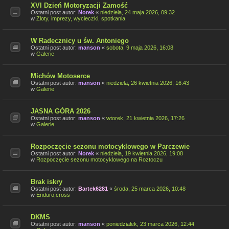
XVI Dzień Motoryzacji Zamość
Ostatni post autor:
Norek
«
niedziela, 24 maja 2026, 09:32
w
Zloty, imprezy, wycieczki, spotkania
W Radecznicy u św. Antoniego
Ostatni post autor:
manson
«
sobota, 9 maja 2026, 16:08
w
Galerie
Michów Motoserce
Ostatni post autor:
manson
«
niedziela, 26 kwietnia 2026, 16:43
w
Galerie
JASNA GÓRA 2026
Ostatni post autor:
manson
«
wtorek, 21 kwietnia 2026, 17:26
w
Galerie
Rozpoczęcie sezonu motocyklowego w Parczewie
Ostatni post autor:
Norek
«
niedziela, 19 kwietnia 2026, 19:08
w
Rozpoczęcie sezonu motocyklowego na Roztoczu
Brak iskry
Ostatni post autor:
Bartek6281
«
środa, 25 marca 2026, 10:48
w
Enduro,cross
DKMS
Ostatni post autor:
manson
«
poniedziałek, 23 marca 2026, 12:44