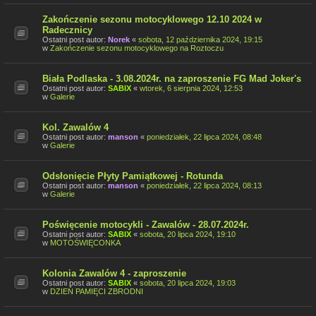
Zakończenie sezonu motocyklowego 12.10 2024 w
Radecznicy
Ostatni post autor:
Norek
«
sobota, 12 października 2024, 19:15
w
Zakończenie sezonu motocyklowego na Roztoczu
Biała Podlaska - 3.08.2024r. na zaproszenie FG Mad Joker's
Ostatni post autor:
SABIX
«
wtorek, 6 sierpnia 2024, 12:53
w
Galerie
Kol. Zawalów 4
Ostatni post autor:
manson
«
poniedziałek, 22 lipca 2024, 08:48
w
Galerie
Odsłonięcie Płyty Pamiątkowej - Rotunda
Ostatni post autor:
manson
«
poniedziałek, 22 lipca 2024, 08:13
w
Galerie
Poświęcenie motocykli - Zawalów - 28.07.2024r.
Ostatni post autor:
SABIX
«
sobota, 20 lipca 2024, 19:10
w
MOTOŚWIĘCONKA
Kolonia Zawalów 4 - zaproszenie
Ostatni post autor:
SABIX
«
sobota, 20 lipca 2024, 19:03
w
DZIEŃ PAMIĘCI ZBRODNI