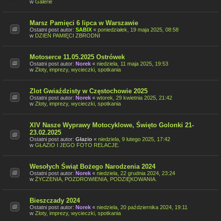
w
Galerie
Marsz Pamięci 6 lipca w Warszawie
Ostatni post autor:
SABIX
«
poniedziałek, 19 maja 2025, 08:58
w
DZIEŃ PAMIĘCI ZBRODNI
Motoserce 11.05.2025 Ostrówek
Ostatni post autor:
Norek
«
niedziela, 11 maja 2025, 19:53
w
Zloty, imprezy, wycieczki, spotkania
Zlot Gwiaździsty w Częstochowie 2025
Ostatni post autor:
Norek
«
wtorek, 29 kwietnia 2025, 21:42
w
Zloty, imprezy, wycieczki, spotkania
XIV Nasze Wyprawy Motocyklowe, Święto Golonki 21-
23.02.2025
Ostatni post autor:
Głazio
«
niedziela, 9 lutego 2025, 17:42
w
GŁAZIO I JEGO FOTO RELACJE.
Wesołych Świąt Bożego Narodzenia 2024
Ostatni post autor:
Norek
«
niedziela, 22 grudnia 2024, 23:24
w
ŻYCZENIA, POZDROWIENIA, PODZIĘKOWANIA.
Bieszczady 2024
Ostatni post autor:
Norek
«
niedziela, 20 października 2024, 19:11
w
Zloty, imprezy, wycieczki, spotkania