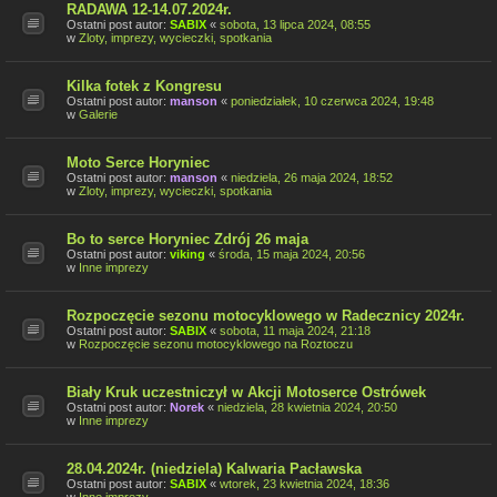
RADAWA 12-14.07.2024r.
Ostatni post autor:
SABIX
«
sobota, 13 lipca 2024, 08:55
w
Zloty, imprezy, wycieczki, spotkania
Kilka fotek z Kongresu
Ostatni post autor:
manson
«
poniedziałek, 10 czerwca 2024, 19:48
w
Galerie
Moto Serce Horyniec
Ostatni post autor:
manson
«
niedziela, 26 maja 2024, 18:52
w
Zloty, imprezy, wycieczki, spotkania
Bo to serce Horyniec Zdrój 26 maja
Ostatni post autor:
viking
«
środa, 15 maja 2024, 20:56
w
Inne imprezy
Rozpoczęcie sezonu motocyklowego w Radecznicy 2024r.
Ostatni post autor:
SABIX
«
sobota, 11 maja 2024, 21:18
w
Rozpoczęcie sezonu motocyklowego na Roztoczu
Biały Kruk uczestniczył w Akcji Motoserce Ostrówek
Ostatni post autor:
Norek
«
niedziela, 28 kwietnia 2024, 20:50
w
Inne imprezy
28.04.2024r. (niedziela) Kalwaria Pacławska
Ostatni post autor:
SABIX
«
wtorek, 23 kwietnia 2024, 18:36