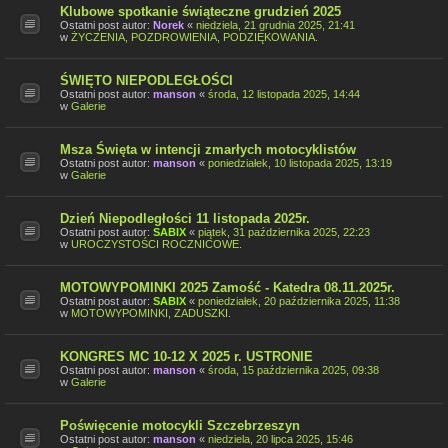
Klubowe spotkanie świąteczne grudzień 2025
Ostatni post autor:
Norek
«
niedziela, 21 grudnia 2025, 21:41
w
ŻYCZENIA, POZDROWIENIA, PODZIĘKOWANIA.
ŚWIĘTO NIEPODLEGŁOŚCI
Ostatni post autor:
manson
«
środa, 12 listopada 2025, 14:44
w
Galerie
Msza Święta w intencji zmarłych motocyklistów
Ostatni post autor:
manson
«
poniedziałek, 10 listopada 2025, 13:19
w
Galerie
Dzień Niepodległości 11 listopada 2025r.
Ostatni post autor:
SABIX
«
piątek, 31 października 2025, 22:23
w
UROCZYSTOŚCI ROCZNICOWE.
MOTOWYPOMINKI 2025 Zamość - Katedra 08.11.2025r.
Ostatni post autor:
SABIX
«
poniedziałek, 20 października 2025, 11:38
w
MOTOWYPOMINKI, ZADUSZKI.
KONGRES MC 10-12 X 2025 r. USTRONIE
Ostatni post autor:
manson
«
środa, 15 października 2025, 09:38
w
Galerie
Poświęcenie motocykli Szczebrzeszyn
Ostatni post autor:
manson
«
niedziela, 20 lipca 2025, 15:46