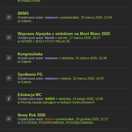
w
Enduro,cross
DKMS
Ostatni post autor:
manson
«
poniedziałek, 23 marca 2026, 12:44
w
Galerie
Wyprawa Alpejska z widokiem na Mont Blanc 2025
Ostatni post autor:
Norek
«
wtorek, 17 marca 2026, 20:27
w
NOREK I JEGO FOTO RELACJE.
Kongresówka
Ostatni post autor:
manson
«
niedziela, 15 marca 2026, 16:38
w
Galerie
Spotkanie FG
Ostatni post autor:
manson
«
wtorek, 10 marca 2026, 15:07
w
Galerie
Edukacja MC
Ostatni post autor:
SABIX
«
niedziela, 15 lutego 2026, 13:55
w
Poznaj zasady panujące w klubach motocyklowych
Nowy Rok 2026
Ostatni post autor:
Root
«
poniedziałek, 29 grudnia 2025, 11:27
w
ŻYCZENIA, POZDROWIENIA, PODZIĘKOWANIA.