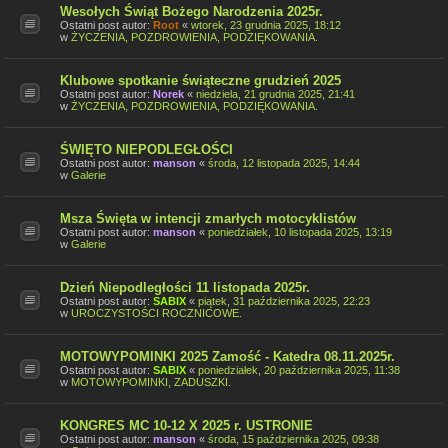
Wesołych Świąt Bożego Narodzenia 2025r.
Ostatni post autor:
Root
«
wtorek, 23 grudnia 2025, 18:12
w
ŻYCZENIA, POZDROWIENIA, PODZIĘKOWANIA.
Klubowe spotkanie świąteczne grudzień 2025
Ostatni post autor:
Norek
«
niedziela, 21 grudnia 2025, 21:41
w
ŻYCZENIA, POZDROWIENIA, PODZIĘKOWANIA.
ŚWIĘTO NIEPODLEGŁOŚCI
Ostatni post autor:
manson
«
środa, 12 listopada 2025, 14:44
w
Galerie
Msza Święta w intencji zmarłych motocyklistów
Ostatni post autor:
manson
«
poniedziałek, 10 listopada 2025, 13:19
w
Galerie
Dzień Niepodległości 11 listopada 2025r.
Ostatni post autor:
SABIX
«
piątek, 31 października 2025, 22:23
w
UROCZYSTOŚCI ROCZNICOWE.
MOTOWYPOMINKI 2025 Zamość - Katedra 08.11.2025r.
Ostatni post autor:
SABIX
«
poniedziałek, 20 października 2025, 11:38
w
MOTOWYPOMINKI, ZADUSZKI.
KONGRES MC 10-12 X 2025 r. USTRONIE
Ostatni post autor:
manson
«
środa, 15 października 2025, 09:38