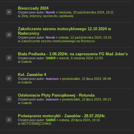
Bieszczady 2024
Ostatni post autor:
Norek
«
niedziela, 20 października 2024, 19:11
w
Zloty, imprezy, wycieczki, spotkania
Zakończenie sezonu motocyklowego 12.10 2024 w
Radecznicy
Ostatni post autor:
Norek
«
sobota, 12 października 2024, 19:15
w
Zakończenie sezonu motocyklowego na Roztoczu
Biała Podlaska - 3.08.2024r. na zaproszenie FG Mad Joker's
Ostatni post autor:
SABIX
«
wtorek, 6 sierpnia 2024, 12:53
w
Galerie
Kol. Zawalów 4
Ostatni post autor:
manson
«
poniedziałek, 22 lipca 2024, 08:48
w
Galerie
Odsłonięcie Płyty Pamiątkowej - Rotunda
Ostatni post autor:
manson
«
poniedziałek, 22 lipca 2024, 08:13
w
Galerie
Poświęcenie motocykli - Zawalów - 28.07.2024r.
Ostatni post autor:
SABIX
«
sobota, 20 lipca 2024, 19:10
w
MOTOŚWIĘCONKA