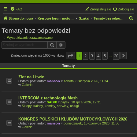
FAQ
Zarejestruj się
Zaloguj się
S
Strona domowa
Kresowe forum motocyklowe
Szukaj
Tematy bez odpowiedzi
z
Tematy bez odpowiedzi
u
Wyszukiwanie zaawansowane
k
Szukaj
Wyszukiwanie zaawansowane
a
j
Strona
1
2
1
z
3
20
4
5
20
Znaleziono więcej niż 1000 wyników
Nast
…
Tematy
Zlot na Litwie
Ostatni post autor:
manson
«
sobota, 8 sierpnia 2026, 11:34
w
Galerie
INTERCOM z technologią Mesh
Ostatni post autor:
SABIX
«
piątek, 10 lipca 2026, 12:31
w
Sklepy, salony, komisy, serwisy, usługi
KONGRES POLSKICH KLUBÓW MOTOCYKLOWYCH 2026
Ostatni post autor:
manson
«
poniedziałek, 15 czerwca 2026, 11:50
w
Galerie