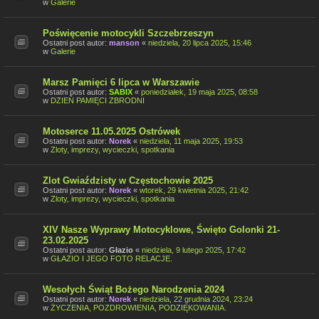
w
Galerie
Poświęcenie motocykli Szczebrzeszyn
Ostatni post autor:
manson
«
niedziela, 20 lipca 2025, 15:46
w
Galerie
Marsz Pamięci 6 lipca w Warszawie
Ostatni post autor:
SABIX
«
poniedziałek, 19 maja 2025, 08:58
w
DZIEŃ PAMIĘCI ZBRODNI
Motoserce 11.05.2025 Ostrówek
Ostatni post autor:
Norek
«
niedziela, 11 maja 2025, 19:53
w
Zloty, imprezy, wycieczki, spotkania
Zlot Gwiaździsty w Częstochowie 2025
Ostatni post autor:
Norek
«
wtorek, 29 kwietnia 2025, 21:42
w
Zloty, imprezy, wycieczki, spotkania
XIV Nasze Wyprawy Motocyklowe, Święto Golonki 21-
23.02.2025
Ostatni post autor:
Głazio
«
niedziela, 9 lutego 2025, 17:42
w
GŁAZIO I JEGO FOTO RELACJE.
Wesołych Świąt Bożego Narodzenia 2024
Ostatni post autor:
Norek
«
niedziela, 22 grudnia 2024, 23:24
w
ŻYCZENIA, POZDROWIENIA, PODZIĘKOWANIA.