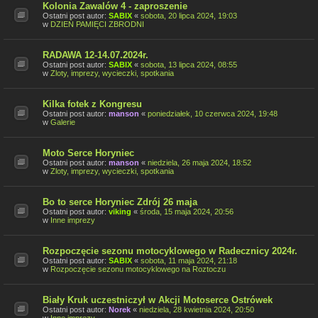
Kolonia Zawalów 4 - zaproszenie
Ostatni post autor:
SABIX
«
sobota, 20 lipca 2024, 19:03
w
DZIEŃ PAMIĘCI ZBRODNI
RADAWA 12-14.07.2024r.
Ostatni post autor:
SABIX
«
sobota, 13 lipca 2024, 08:55
w
Zloty, imprezy, wycieczki, spotkania
Kilka fotek z Kongresu
Ostatni post autor:
manson
«
poniedziałek, 10 czerwca 2024, 19:48
w
Galerie
Moto Serce Horyniec
Ostatni post autor:
manson
«
niedziela, 26 maja 2024, 18:52
w
Zloty, imprezy, wycieczki, spotkania
Bo to serce Horyniec Zdrój 26 maja
Ostatni post autor:
viking
«
środa, 15 maja 2024, 20:56
w
Inne imprezy
Rozpoczęcie sezonu motocyklowego w Radecznicy 2024r.
Ostatni post autor:
SABIX
«
sobota, 11 maja 2024, 21:18
w
Rozpoczęcie sezonu motocyklowego na Roztoczu
Biały Kruk uczestniczył w Akcji Motoserce Ostrówek
Ostatni post autor:
Norek
«
niedziela, 28 kwietnia 2024, 20:50