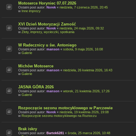
Motoserce Horyniec 07.07.2026
Ostatni post autor:
Norek
«
niedziela, 7 czerwca 2026, 20:45
w
Inne imprezy
XVI Dzień Motoryzacji Zamość
Ostatni post autor:
Norek
«
niedziela, 24 maja 2026, 09:32
w
Zloty, imprezy, wycieczki, spotkania
W Radecznicy u św. Antoniego
Ostatni post autor:
manson
«
sobota, 9 maja 2026, 16:08
w
Galerie
Michów Motoserce
Ostatni post autor:
manson
«
niedziela, 26 kwietnia 2026, 16:43
w
Galerie
JASNA GÓRA 2026
Ostatni post autor:
manson
«
wtorek, 21 kwietnia 2026, 17:26
w
Galerie
Rozpoczęcie sezonu motocyklowego w Parczewie
Ostatni post autor:
Norek
«
niedziela, 19 kwietnia 2026, 19:08
w
Rozpoczęcie sezonu motocyklowego na Roztoczu
Brak iskry
Ostatni post autor:
Bartek6281
«
środa, 25 marca 2026, 10:48