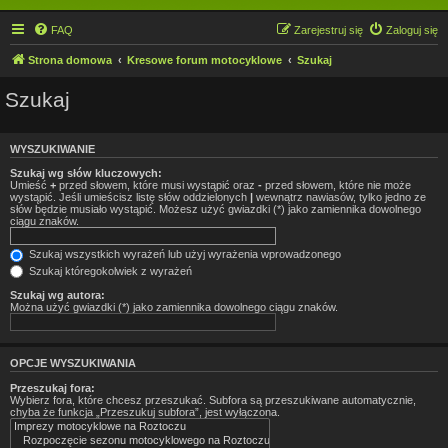
FAQ
Zarejestruj się
Zaloguj się
Strona domowa
Kresowe forum motocyklowe
Szukaj
Szukaj
WYSZUKIWANIE
Szukaj wg słów kluczowych:
Umieść
+
przed słowem, które musi wystąpić oraz
-
przed słowem, które nie może
wystąpić. Jeśli umieścisz listę słów oddzielonych
|
wewnątrz nawiasów, tylko jedno ze
słów będzie musiało wystąpić. Możesz użyć gwiazdki (*) jako zamiennika dowolnego
ciągu znaków.
Szukaj wszystkich wyrażeń lub użyj wyrażenia wprowadzonego
Szukaj któregokolwiek z wyrażeń
Szukaj wg autora:
Można użyć gwiazdki (*) jako zamiennika dowolnego ciągu znaków.
OPCJE WYSZUKIWANIA
Przeszukaj fora:
Wybierz fora, które chcesz przeszukać. Subfora są przeszukiwane automatycznie,
chyba że funkcja „Przeszukuj subfora”, jest wyłączona.