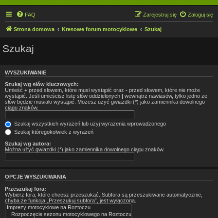
FAQ
Zarejestruj się
Zaloguj się
Strona domowa
Kresowe forum motocyklowe
Szukaj
Szukaj
WYSZUKIWANIE
Szukaj wg słów kluczowych:
Umieść
+
przed słowem, które musi wystąpić oraz
-
przed słowem, które nie może
wystąpić. Jeśli umieścisz listę słów oddzielonych
|
wewnątrz nawiasów, tylko jedno ze
słów będzie musiało wystąpić. Możesz użyć gwiazdki (*) jako zamiennika dowolnego
ciągu znaków.
Szukaj wszystkich wyrażeń lub użyj wyrażenia wprowadzonego
Szukaj któregokolwiek z wyrażeń
Szukaj wg autora:
Można użyć gwiazdki (*) jako zamiennika dowolnego ciągu znaków.
OPCJE WYSZUKIWANIA
Przeszukaj fora:
Wybierz fora, które chcesz przeszukać. Subfora są przeszukiwane automatycznie,
chyba że funkcja „Przeszukuj subfora”, jest wyłączona.