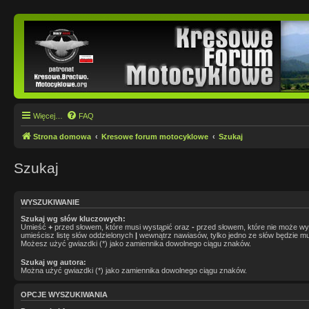
Więcej…
FAQ
Strona domowa
Kresowe forum motocyklowe
Szukaj
Szukaj
WYSZUKIWANIE
Szukaj wg słów kluczowych:
Umieść
+
przed słowem, które musi wystąpić oraz
-
przed słowem, które nie może wys
umieścisz listę słów oddzielonych
|
wewnątrz nawiasów, tylko jedno ze słów będzie mu
Możesz użyć gwiazdki (*) jako zamiennika dowolnego ciągu znaków.
Szukaj wg autora:
Można użyć gwiazdki (*) jako zamiennika dowolnego ciągu znaków.
OPCJE WYSZUKIWANIA