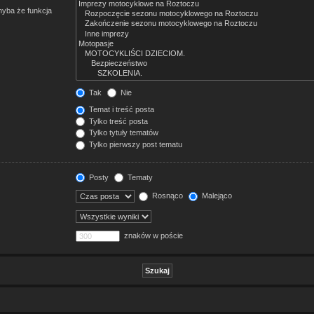
hyba że funkcja
Tak
Nie
Temat i treść posta
Tylko treść posta
Tylko tytuły tematów
Tylko pierwszy post tematu
Posty
Tematy
Rosnąco
Malejąco
znaków w poście