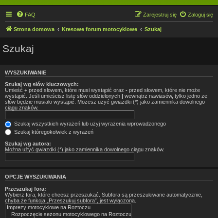
FAQ
Zarejestruj się
Zaloguj się
Strona domowa
Kresowe forum motocyklowe
Szukaj
Szukaj
WYSZUKIWANIE
Szukaj wg słów kluczowych:
Umieść
+
przed słowem, które musi wystąpić oraz
-
przed słowem, które nie może
wystąpić. Jeśli umieścisz listę słów oddzielonych
|
wewnątrz nawiasów, tylko jedno ze
słów będzie musiało wystąpić. Możesz użyć gwiazdki (*) jako zamiennika dowolnego
ciągu znaków.
Szukaj wszystkich wyrażeń lub użyj wyrażenia wprowadzonego
Szukaj któregokolwiek z wyrażeń
Szukaj wg autora:
Można użyć gwiazdki (*) jako zamiennika dowolnego ciągu znaków.
OPCJE WYSZUKIWANIA
Przeszukaj fora:
Wybierz fora, które chcesz przeszukać. Subfora są przeszukiwane automatycznie,
chyba że funkcja „Przeszukuj subfora”, jest wyłączona.