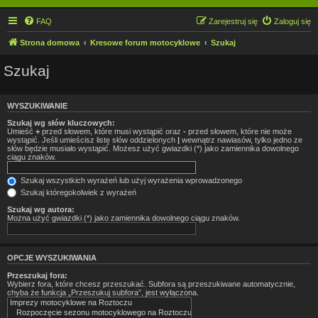
FAQ
Zarejestruj się
Zaloguj się
Strona domowa
Kresowe forum motocyklowe
Szukaj
Szukaj
WYSZUKIWANIE
Szukaj wg słów kluczowych:
Umieść
+
przed słowem, które musi wystąpić oraz
-
przed słowem, które nie może
wystąpić. Jeśli umieścisz listę słów oddzielonych
|
wewnątrz nawiasów, tylko jedno ze
słów będzie musiało wystąpić. Możesz użyć gwiazdki (*) jako zamiennika dowolnego
ciągu znaków.
Szukaj wszystkich wyrażeń lub użyj wyrażenia wprowadzonego
Szukaj któregokolwiek z wyrażeń
Szukaj wg autora:
Można użyć gwiazdki (*) jako zamiennika dowolnego ciągu znaków.
OPCJE WYSZUKIWANIA
Przeszukaj fora:
Wybierz fora, które chcesz przeszukać. Subfora są przeszukiwane automatycznie,
chyba że funkcja „Przeszukuj subfora”, jest wyłączona.