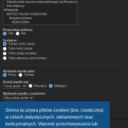
Przeszukaj subfora:
Tak
Nie
Szukaj w:
Temat i treść posta
Tylko treść posta
Tylko tytuły tematów
Tylko pierwszy post tematu
Wyświetl wyniki jako:
Posty
Tematy
Sortuj wyniki wg:
Rosnąco
Malejąco
Wyświetl wyniki z ostatnich:
Wyświetl pierwsze:
Ustaw 0, aby wyświetlić cały post.
Strona ta używa plików cookies (tzw. ciasteczka)
znaków w poście
w celach statystycznych, reklamowych oraz
funkcjonalnych. Warunki przechowywania lub