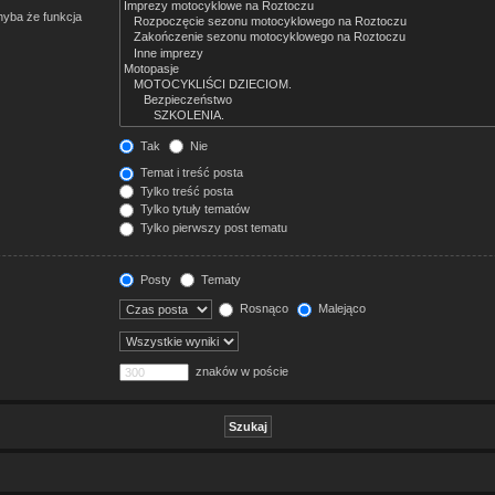
hyba że funkcja
Tak
Nie
Temat i treść posta
Tylko treść posta
Tylko tytuły tematów
Tylko pierwszy post tematu
Posty
Tematy
Rosnąco
Malejąco
znaków w poście