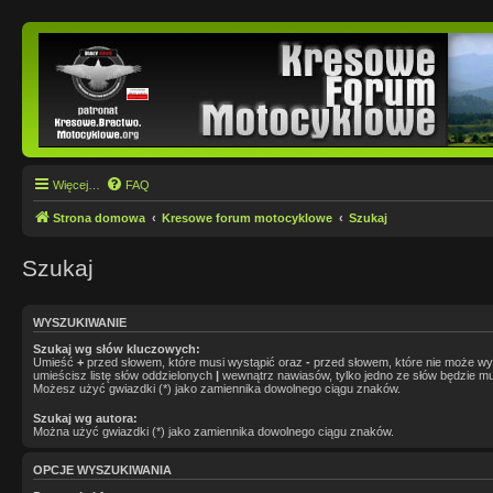
Więcej…
FAQ
Strona domowa
Kresowe forum motocyklowe
Szukaj
Szukaj
WYSZUKIWANIE
Szukaj wg słów kluczowych:
Umieść
+
przed słowem, które musi wystąpić oraz
-
przed słowem, które nie może wys
umieścisz listę słów oddzielonych
|
wewnątrz nawiasów, tylko jedno ze słów będzie mu
Możesz użyć gwiazdki (*) jako zamiennika dowolnego ciągu znaków.
Szukaj wg autora:
Można użyć gwiazdki (*) jako zamiennika dowolnego ciągu znaków.
OPCJE WYSZUKIWANIA