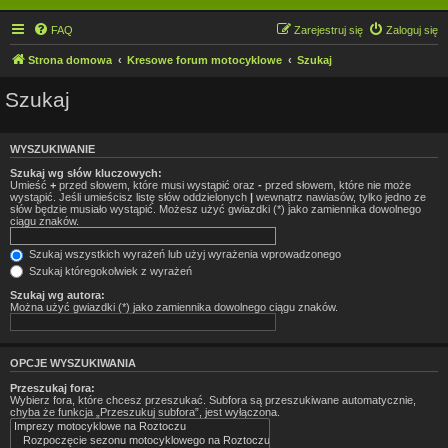
FAQ
Zarejestruj się
Zaloguj się
Strona domowa
Kresowe forum motocyklowe
Szukaj
Szukaj
WYSZUKIWANIE
Szukaj wg słów kluczowych:
Umieść
+
przed słowem, które musi wystąpić oraz
-
przed słowem, które nie może
wystąpić. Jeśli umieścisz listę słów oddzielonych
|
wewnątrz nawiasów, tylko jedno ze
słów będzie musiało wystąpić. Możesz użyć gwiazdki (*) jako zamiennika dowolnego
ciągu znaków.
Szukaj wszystkich wyrażeń lub użyj wyrażenia wprowadzonego
Szukaj któregokolwiek z wyrażeń
Szukaj wg autora:
Można użyć gwiazdki (*) jako zamiennika dowolnego ciągu znaków.
OPCJE WYSZUKIWANIA
Przeszukaj fora:
Wybierz fora, które chcesz przeszukać. Subfora są przeszukiwane automatycznie,
chyba że funkcja „Przeszukuj subfora”, jest wyłączona.