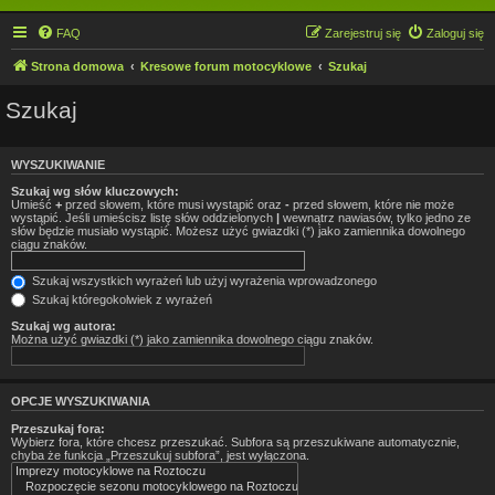
FAQ
Zarejestruj się
Zaloguj się
Strona domowa
Kresowe forum motocyklowe
Szukaj
Szukaj
WYSZUKIWANIE
Szukaj wg słów kluczowych:
Umieść
+
przed słowem, które musi wystąpić oraz
-
przed słowem, które nie może
wystąpić. Jeśli umieścisz listę słów oddzielonych
|
wewnątrz nawiasów, tylko jedno ze
słów będzie musiało wystąpić. Możesz użyć gwiazdki (*) jako zamiennika dowolnego
ciągu znaków.
Szukaj wszystkich wyrażeń lub użyj wyrażenia wprowadzonego
Szukaj któregokolwiek z wyrażeń
Szukaj wg autora:
Można użyć gwiazdki (*) jako zamiennika dowolnego ciągu znaków.
OPCJE WYSZUKIWANIA
Przeszukaj fora:
Wybierz fora, które chcesz przeszukać. Subfora są przeszukiwane automatycznie,
chyba że funkcja „Przeszukuj subfora”, jest wyłączona.