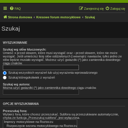
FAQ
Zarejestruj się
Zaloguj się
Strona domowa
Kresowe forum motocyklowe
Szukaj
Szukaj
WYSZUKIWANIE
Szukaj wg słów kluczowych:
Umieść
+
przed słowem, które musi wystąpić oraz
-
przed słowem, które nie może
wystąpić. Jeśli umieścisz listę słów oddzielonych
|
wewnątrz nawiasów, tylko jedno ze
słów będzie musiało wystąpić. Możesz użyć gwiazdki (*) jako zamiennika dowolnego
ciągu znaków.
Szukaj wszystkich wyrażeń lub użyj wyrażenia wprowadzonego
Szukaj któregokolwiek z wyrażeń
Szukaj wg autora:
Można użyć gwiazdki (*) jako zamiennika dowolnego ciągu znaków.
OPCJE WYSZUKIWANIA
Przeszukaj fora:
Wybierz fora, które chcesz przeszukać. Subfora są przeszukiwane automatycznie,
chyba że funkcja „Przeszukuj subfora”, jest wyłączona.