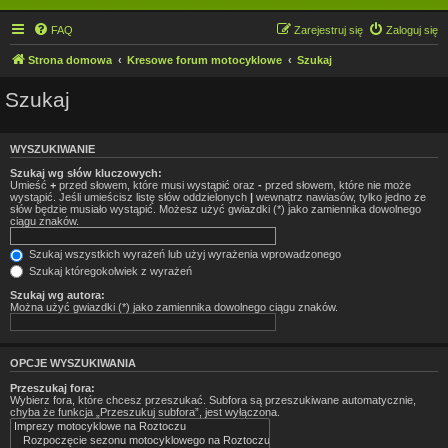
FAQ
Zarejestruj się
Zaloguj się
Strona domowa
Kresowe forum motocyklowe
Szukaj
Szukaj
WYSZUKIWANIE
Szukaj wg słów kluczowych:
Umieść
+
przed słowem, które musi wystąpić oraz
-
przed słowem, które nie może
wystąpić. Jeśli umieścisz listę słów oddzielonych
|
wewnątrz nawiasów, tylko jedno ze
słów będzie musiało wystąpić. Możesz użyć gwiazdki (*) jako zamiennika dowolnego
ciągu znaków.
Szukaj wszystkich wyrażeń lub użyj wyrażenia wprowadzonego
Szukaj któregokolwiek z wyrażeń
Szukaj wg autora:
Można użyć gwiazdki (*) jako zamiennika dowolnego ciągu znaków.
OPCJE WYSZUKIWANIA
Przeszukaj fora:
Wybierz fora, które chcesz przeszukać. Subfora są przeszukiwane automatycznie,
chyba że funkcja „Przeszukuj subfora”, jest wyłączona.