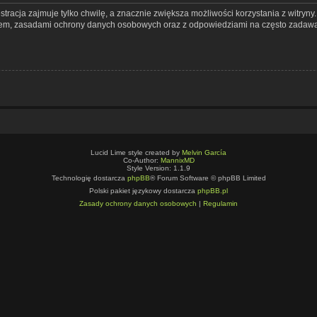
tracja zajmuje tylko chwilę, a znacznie zwiększa możliwości korzystania z witryn
nem, zasadami ochrony danych osobowych oraz z odpowiedziami na często zadawa
Lucid Lime style created by
Melvin García
Co-Author:
MannixMD
Style Version: 1.1.9
Technologię dostarcza
phpBB
® Forum Software © phpBB Limited
Polski pakiet językowy dostarcza
phpBB.pl
Zasady ochrony danych osobowych
|
Regulamin