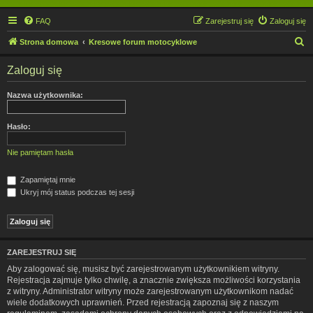
FAQ
Zarejestruj się
Zaloguj się
S
Strona domowa
Kresowe forum motocyklowe
z
Zaloguj się
u
k
Nazwa użytkownika:
a
j
Hasło:
Nie pamiętam hasła
Zapamiętaj mnie
Ukryj mój status podczas tej sesji
ZAREJESTRUJ SIĘ
Aby zalogować się, musisz być zarejestrowanym użytkownikiem witryny.
Rejestracja zajmuje tylko chwilę, a znacznie zwiększa możliwości korzystania
z witryny. Administrator witryny może zarejestrowanym użytkownikom nadać
wiele dodatkowych uprawnień. Przed rejestracją zapoznaj się z naszym