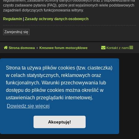
regulaminem, zasadami ochrony danych osobowych oraz z odpowiedziami na
często zadawane pytania (FAQ), gdzie jest wyjaśnionych wiele podstawowych
zagadnień dotyczących funkcjonowania witryny.
Regulamin
|
Zasady ochrony danych osobowych
Zarejestruj się
Strona domowa
Kresowe forum motocyklowe
Kontakt z nami
Lucid Lime style created by
Melvin García
Co-Author:
MannixMD
Strona ta używa plików cookies (tzw. ciasteczka)
Style Version: 1.1.9
Technologię dostarcza
phpBB
® Forum Software © phpBB Limited
w celach statystycznych, reklamowych oraz
Polski pakiet językowy dostarcza
phpBB.pl
funkcjonalnych. Warunki przechowywania lub
Zasady ochrony danych osobowych
|
Regulamin
dostępu do plików cookies można określić w
ustawieniach przeglądarki internetowej.
Dowiedz się więcej
Akceptuję!